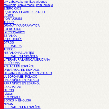
gry, zabawy, komunikacja/juegos
mówienie, konwersacje, komunikacja
EJERCICIOS
PRUEBAS Y EXÁMENES DELE
LÉXICO
PORTUGUÉS
TEORÍA
GRAMATYKA/GRAMÁTICA
EJERCICIOS
DICCIONARIOS
ESPAÑOL
PORTUGUÉS
OTROS
LITERATURA
TEBEOS
HISPANOHABLANTES
LITERATURA ESPAÑOLA
LITERATURA LATINOAMERICANA
LUSÓFONA
POLACA EN ESPAÑOL
UNIVERSAL EN ESPAÑOL
HISPANOHABLANTES EN POLACO
LUSÓFONA EN POLACO
PARA NIÑOS EN POLACO
PARA NIÑOS EN ESPAÑOL
BIOGRAFÍAS
OTROS
relatos
KRYMINAŁY
BOOKS IN ENGLISH
NIÑOS
LITERATURA EN ESPAÑOL