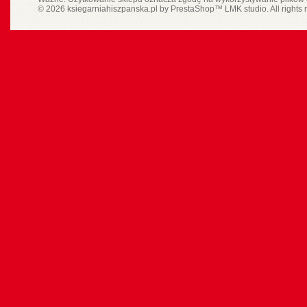
© 2026 ksiegarniahiszpanska.pl by
PrestaShop
™
LMK studio
. All rights