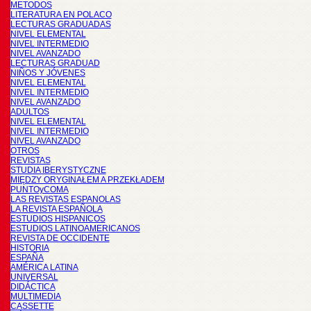
METODOS
LITERATURA EN POLACO
LECTURAS GRADUADAS
NIVEL ELEMENTAL
NIVEL INTERMEDIO
NIVEL AVANZADO
LECTURAS GRADUAD
NIÑOS Y JÓVENES
NIVEL ELEMENTAL
NIVEL INTERMEDIO
NIVEL AVANZADO
ADULTOS
NIVEL ELEMENTAL
NIVEL INTERMEDIO
NIVEL AVANZADO
OTROS
REVISTAS
STUDIA IBERYSTYCZNE
MIĘDZY ORYGINAŁEM A PRZEKŁADEM
PUNTOyCOMA
LAS REVISTAS ESPANOLAS
LA REVISTA ESPAÑOLA
ESTUDIOS HISPANICOS
ESTUDIOS LATINOAMERICANOS
REVISTA DE OCCIDENTE
HISTORIA
ESPAÑA
AMÉRICA LATINA
UNIVERSAL
DIDÁCTICA
MULTIMEDIA
CASSETTE