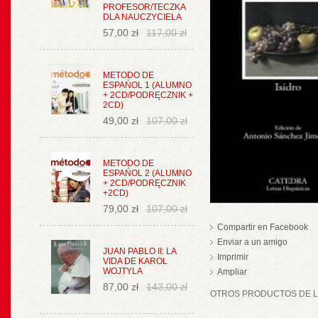
PROFESOR/TECZKA
DLA NAUCZYCIELA
57,00 zł
117,00 zł
METODO DE
ESPAŃOL 1 (ALUMNO
+ 2CD/PODRĘCZNIK +
2CD)
49,00 zł
107,00 zł
METODO DE
ESPAŃOL 2 (ALUMNO
+ 2CD/PODRĘCZNIK
+2CD)
79,00 zł
107,00 zł
Compartir en Facebook
Enviar a un amigo
JUAN PABLO II: LA
Imprimir
VIDA DE KAROL
WOJTYLA
Ampliar
87,00 zł
143,00 zł
OTROS PRODUCTOS DE LA