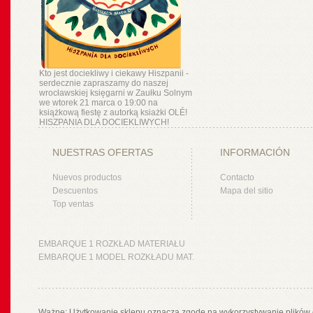
Kto jest dociekliwy i ciekawy Hiszpanii -
serdecznie zapraszamy do naszej
wrocławskiej księgarni w Zaułku Solnym
we wtorek 21 marca o 19:00 na
książkową fiestę z autorką ksiażki OLÉ!
HISZPANIA DLA DOCIEKLIWYCH!
NUESTRAS OFERTAS
INFORMACIÓN
Nuevos productos
Contacto
Descuentos
Mapa del sitio
Top ventas
EMBARQUE 1 ROZKŁAD MATERIAŁU
EMBARQUE 1 MODEL ROZKŁADU MAT.
Ważne: Użytkowanie sklepu oznacza zgodę na wykorzystywanie plików 