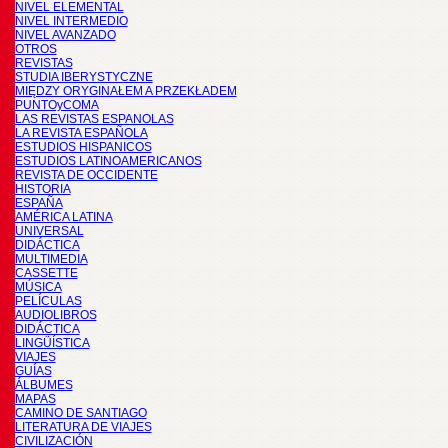
NIVEL ELEMENTAL
NIVEL INTERMEDIO
NIVEL AVANZADO
OTROS
REVISTAS
STUDIA IBERYSTYCZNE
MIĘDZY ORYGINAŁEM A PRZEKŁADEM
PUNTOyCOMA
LAS REVISTAS ESPANOLAS
LA REVISTA ESPAÑOLA
ESTUDIOS HISPANICOS
ESTUDIOS LATINOAMERICANOS
REVISTA DE OCCIDENTE
HISTORIA
ESPAÑA
AMÉRICA LATINA
UNIVERSAL
DIDÁCTICA
MULTIMEDIA
CASSETTE
MÚSICA
PELÍCULAS
AUDIOLIBROS
DIDÁCTICA
LINGÜÍSTICA
VIAJES
GUÍAS
ÁLBUMES
MAPAS
CAMINO DE SANTIAGO
LITERATURA DE VIAJES
CIVILIZACIÓN