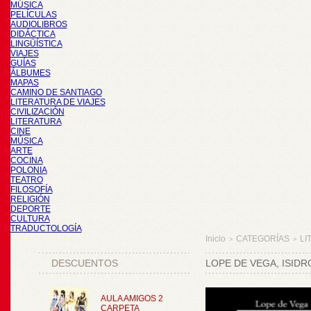
MÚSICA
PELÍCULAS
AUDIOLIBROS
DIDÁCTICA
LINGÜÍSTICA
VIAJES
GUÍAS
ÁLBUMES
MAPAS
CAMINO DE SANTIAGO
LITERATURA DE VIAJES
CIVILIZACIÓN
LITERATURA
CINE
MÚSICA
ARTE
COCINA
POLONIA
TEATRO
FILOSOFÍA
RELIGIÓN
DEPORTE
CULTURA
TRADUCTOLOGÍA
Inicio
CATEGORÍAS
LI
>
>
DESCUENTOS
LOPE DE VEGA, ISIDR
AULA AMIGOS 2
CARPETA