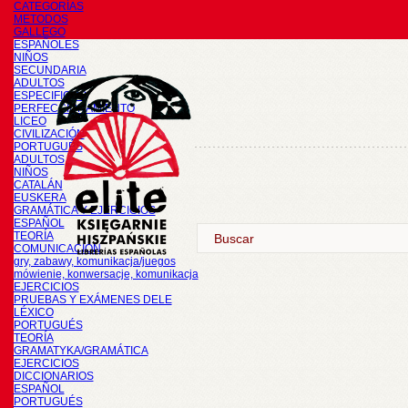
CATEGORÍAS
METODOS
GALLEGO
ESPAÑOLES
NIÑOS
SECUNDARIA
ADULTOS
ESPECIFICOS
PERFECCIONAMIENTO
LICEO
CIVILIZACIÓN
PORTUGUÉS
ADULTOS
NIÑOS
CATALÁN
EUSKERA
GRAMÁTICA Y EJERCICIOS
ESPAÑOL
TEORÍA
COMUNICACIÓN
gry, zabawy, komunikacja/juegos
mówienie, konwersacje, komunikacja
EJERCICIOS
PRUEBAS Y EXÁMENES DELE
LÉXICO
PORTUGUÉS
TEORÍA
GRAMATYKA/GRAMÁTICA
EJERCICIOS
DICCIONARIOS
ESPAÑOL
PORTUGUÉS