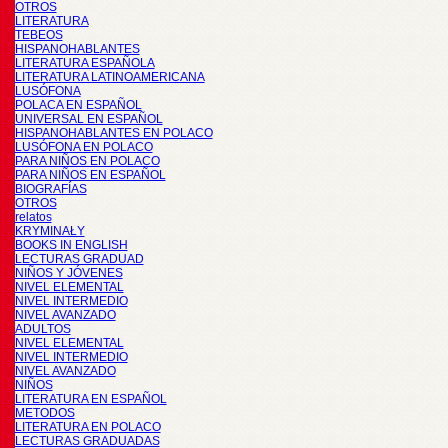
OTROS
LITERATURA
TEBEOS
HISPANOHABLANTES
LITERATURA ESPAÑOLA
LITERATURA LATINOAMERICANA
LUSÓFONA
POLACA EN ESPAÑOL
UNIVERSAL EN ESPAÑOL
HISPANOHABLANTES EN POLACO
LUSÓFONA EN POLACO
PARA NIÑOS EN POLACO
PARA NIÑOS EN ESPAÑOL
BIOGRAFÍAS
OTROS
relatos
KRYMINAŁY
BOOKS IN ENGLISH
LECTURAS GRADUAD
NIÑOS Y JÓVENES
NIVEL ELEMENTAL
NIVEL INTERMEDIO
NIVEL AVANZADO
ADULTOS
NIVEL ELEMENTAL
NIVEL INTERMEDIO
NIVEL AVANZADO
NIÑOS
LITERATURA EN ESPAÑOL
METODOS
LITERATURA EN POLACO
LECTURAS GRADUADAS