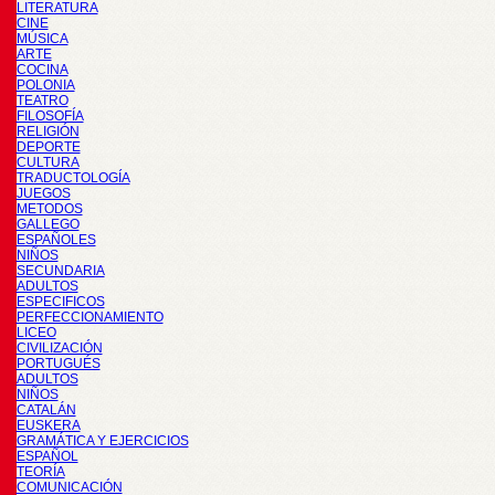
LITERATURA
CINE
MÚSICA
ARTE
COCINA
POLONIA
TEATRO
FILOSOFÍA
RELIGIÓN
DEPORTE
CULTURA
TRADUCTOLOGÍA
JUEGOS
METODOS
GALLEGO
ESPAÑOLES
NIÑOS
SECUNDARIA
ADULTOS
ESPECIFICOS
PERFECCIONAMIENTO
LICEO
CIVILIZACIÓN
PORTUGUÉS
ADULTOS
NIÑOS
CATALÁN
EUSKERA
GRAMÁTICA Y EJERCICIOS
ESPAÑOL
TEORÍA
COMUNICACIÓN