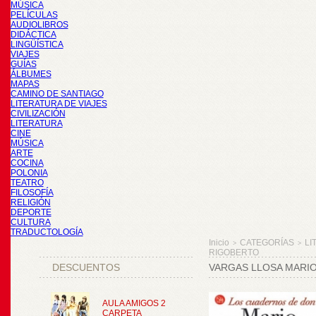
MÚSICA
PELÍCULAS
AUDIOLIBROS
DIDÁCTICA
LINGÜÍSTICA
VIAJES
GUÍAS
ÁLBUMES
MAPAS
CAMINO DE SANTIAGO
LITERATURA DE VIAJES
CIVILIZACIÓN
LITERATURA
CINE
MÚSICA
ARTE
COCINA
POLONIA
TEATRO
FILOSOFÍA
RELIGIÓN
DEPORTE
CULTURA
TRADUCTOLOGÍA
Inicio
CATEGORÍAS
LI
>
>
RIGOBERTO
DESCUENTOS
VARGAS LLOSA MARI
AULA AMIGOS 2
CARPETA