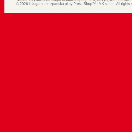
© 2026 ksiegarniahiszpanska.pl by
PrestaShop
™
LMK studio
. All rights