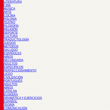
LITERATURA
CINE
MÚSICA
ARTE
COCINA
POLONIA
TEATRO
FILOSOFÍA
RELIGIÓN
DEPORTE
CULTURA
TRADUCTOLOGÍA
JUEGOS
METODOS
GALLEGO
ESPAÑOLES
NIÑOS
SECUNDARIA
ADULTOS
ESPECIFICOS
PERFECCIONAMIENTO
LICEO
CIVILIZACIÓN
PORTUGUÉS
ADULTOS
NIÑOS
CATALÁN
EUSKERA
GRAMÁTICA Y EJERCICIOS
ESPAÑOL
TEORÍA
COMUNICACIÓN