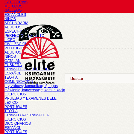
CATEGORÍAS
METODOS
GALLEGO
ESPAÑOLES
NIÑOS
SECUNDARIA
ADULTOS
ESPECIFICOS
PERFECCIONAMIENTO
LICEO
CIVILIZACIÓN
PORTUGUÉS
ADULTOS
NIÑOS
CATALÁN
EUSKERA
GRAMÁTICA Y EJERCICIOS
ESPAÑOL
TEORÍA
COMUNICACIÓN
gry, zabawy, komunikacja/juegos
mówienie, konwersacje, komunikacja
EJERCICIOS
PRUEBAS Y EXÁMENES DELE
LÉXICO
PORTUGUÉS
TEORÍA
GRAMATYKA/GRAMÁTICA
EJERCICIOS
DICCIONARIOS
ESPAÑOL
PORTUGUÉS