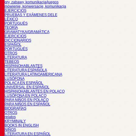
gry, zabawy, komunikacja/juegos
mówienie, konwersacje, komunikacja
EJERCICIOS
PRUEBAS Y EXÁMENES DELE
LÉXICO
PORTUGUÉS
TEORÍA
GRAMATYKA/GRAMÁTICA
EJERCICIOS
DICCIONARIOS
ESPAÑOL
PORTUGUÉS
OTROS
LITERATURA
TEBEOS
HISPANOHABLANTES
LITERATURA ESPAÑOLA
LITERATURA LATINOAMERICANA
LUSÓFONA
POLACA EN ESPAÑOL
UNIVERSAL EN ESPAÑOL
HISPANOHABLANTES EN POLACO
LUSÓFONA EN POLACO
PARA NIÑOS EN POLACO
PARA NIÑOS EN ESPAÑOL
BIOGRAFÍAS
OTROS
relatos
KRYMINAŁY
BOOKS IN ENGLISH
NIÑOS
LITERATURA EN ESPAÑOL