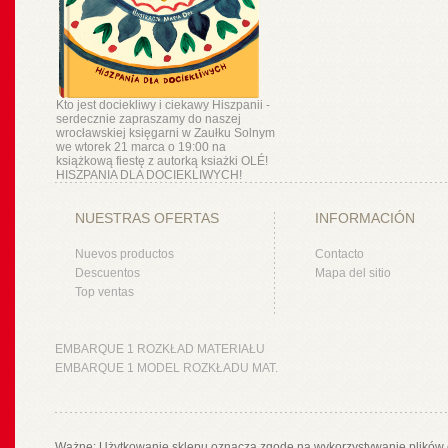
Kto jest dociekliwy i ciekawy Hiszpanii -
serdecznie zapraszamy do naszej
wrocławskiej księgarni w Zaułku Solnym
we wtorek 21 marca o 19:00 na
książkową fiestę z autorką ksiażki OLÉ!
HISZPANIA DLA DOCIEKLIWYCH!
NUESTRAS OFERTAS
INFORMACIÓN
Nuevos productos
Contacto
Descuentos
Mapa del sitio
Top ventas
EMBARQUE 1 ROZKŁAD MATERIAŁU
EMBARQUE 1 MODEL ROZKŁADU MAT.
Ważne: Użytkowanie sklepu oznacza zgodę na wykorzystywanie plików 