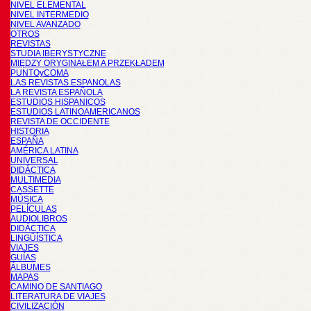
NIVEL ELEMENTAL
NIVEL INTERMEDIO
NIVEL AVANZADO
OTROS
REVISTAS
STUDIA IBERYSTYCZNE
MIĘDZY ORYGINAŁEM A PRZEKŁADEM
PUNTOyCOMA
LAS REVISTAS ESPANOLAS
LA REVISTA ESPAÑOLA
ESTUDIOS HISPANICOS
ESTUDIOS LATINOAMERICANOS
REVISTA DE OCCIDENTE
HISTORIA
ESPAÑA
AMÉRICA LATINA
UNIVERSAL
DIDÁCTICA
MULTIMEDIA
CASSETTE
MÚSICA
PELÍCULAS
AUDIOLIBROS
DIDÁCTICA
LINGÜÍSTICA
VIAJES
GUÍAS
ÁLBUMES
MAPAS
CAMINO DE SANTIAGO
LITERATURA DE VIAJES
CIVILIZACIÓN