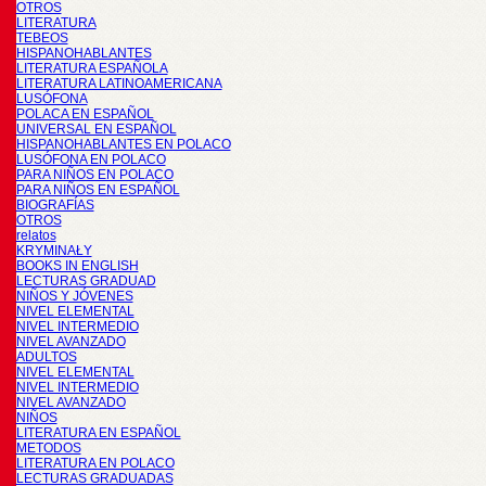
OTROS
LITERATURA
TEBEOS
HISPANOHABLANTES
LITERATURA ESPAÑOLA
LITERATURA LATINOAMERICANA
LUSÓFONA
POLACA EN ESPAÑOL
UNIVERSAL EN ESPAÑOL
HISPANOHABLANTES EN POLACO
LUSÓFONA EN POLACO
PARA NIÑOS EN POLACO
PARA NIÑOS EN ESPAÑOL
BIOGRAFÍAS
OTROS
relatos
KRYMINAŁY
BOOKS IN ENGLISH
LECTURAS GRADUAD
NIÑOS Y JÓVENES
NIVEL ELEMENTAL
NIVEL INTERMEDIO
NIVEL AVANZADO
ADULTOS
NIVEL ELEMENTAL
NIVEL INTERMEDIO
NIVEL AVANZADO
NIÑOS
LITERATURA EN ESPAÑOL
METODOS
LITERATURA EN POLACO
LECTURAS GRADUADAS