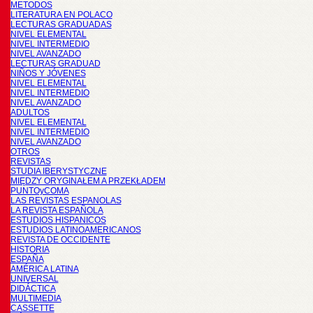
METODOS
LITERATURA EN POLACO
LECTURAS GRADUADAS
NIVEL ELEMENTAL
NIVEL INTERMEDIO
NIVEL AVANZADO
LECTURAS GRADUAD
NIÑOS Y JÓVENES
NIVEL ELEMENTAL
NIVEL INTERMEDIO
NIVEL AVANZADO
ADULTOS
NIVEL ELEMENTAL
NIVEL INTERMEDIO
NIVEL AVANZADO
OTROS
REVISTAS
STUDIA IBERYSTYCZNE
MIĘDZY ORYGINAŁEM A PRZEKŁADEM
PUNTOyCOMA
LAS REVISTAS ESPANOLAS
LA REVISTA ESPAÑOLA
ESTUDIOS HISPANICOS
ESTUDIOS LATINOAMERICANOS
REVISTA DE OCCIDENTE
HISTORIA
ESPAÑA
AMÉRICA LATINA
UNIVERSAL
DIDÁCTICA
MULTIMEDIA
CASSETTE