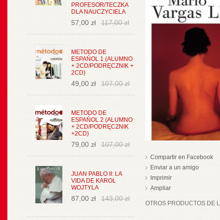
PROFESOR/TECZKA
DLA NAUCZYCIELA
57,00 zł
117,00 zł
METODO DE
ESPAŃOL 1 (ALUMNO
+ 2CD/PODRĘCZNIK +
2CD)
49,00 zł
107,00 zł
METODO DE
ESPAŃOL 2 (ALUMNO
+ 2CD/PODRĘCZNIK
+2CD)
79,00 zł
107,00 zł
Compartir en Facebook
Enviar a un amigo
JUAN PABLO II: LA
Imprimir
VIDA DE KAROL
WOJTYLA
Ampliar
87,00 zł
143,00 zł
OTROS PRODUCTOS DE LA