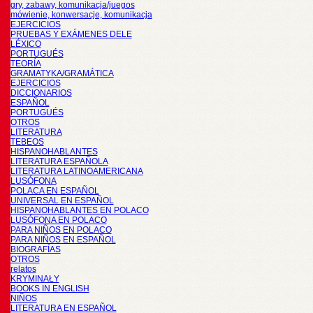
gry, zabawy, komunikacja/juegos
mówienie, konwersacje, komunikacja
EJERCICIOS
PRUEBAS Y EXÁMENES DELE
LÉXICO
PORTUGUÉS
TEORÍA
GRAMATYKA/GRAMÁTICA
EJERCICIOS
DICCIONARIOS
ESPAÑOL
PORTUGUÉS
OTROS
LITERATURA
TEBEOS
HISPANOHABLANTES
LITERATURA ESPAÑOLA
LITERATURA LATINOAMERICANA
LUSÓFONA
POLACA EN ESPAÑOL
UNIVERSAL EN ESPAÑOL
HISPANOHABLANTES EN POLACO
LUSÓFONA EN POLACO
PARA NIÑOS EN POLACO
PARA NIÑOS EN ESPAÑOL
BIOGRAFÍAS
OTROS
relatos
KRYMINAŁY
BOOKS IN ENGLISH
NIÑOS
LITERATURA EN ESPAÑOL