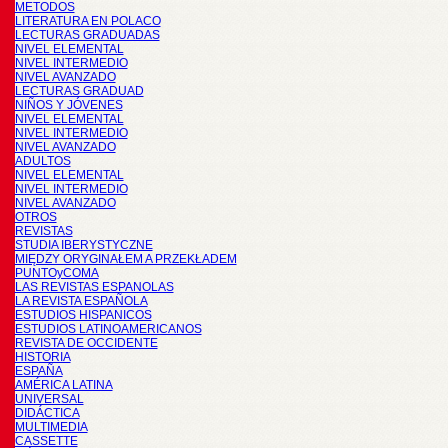
METODOS
LITERATURA EN POLACO
LECTURAS GRADUADAS
NIVEL ELEMENTAL
NIVEL INTERMEDIO
NIVEL AVANZADO
LECTURAS GRADUAD
NIÑOS Y JÓVENES
NIVEL ELEMENTAL
NIVEL INTERMEDIO
NIVEL AVANZADO
ADULTOS
NIVEL ELEMENTAL
NIVEL INTERMEDIO
NIVEL AVANZADO
OTROS
REVISTAS
STUDIA IBERYSTYCZNE
MIĘDZY ORYGINAŁEM A PRZEKŁADEM
PUNTOyCOMA
LAS REVISTAS ESPANOLAS
LA REVISTA ESPAÑOLA
ESTUDIOS HISPANICOS
ESTUDIOS LATINOAMERICANOS
REVISTA DE OCCIDENTE
HISTORIA
ESPAÑA
AMÉRICA LATINA
UNIVERSAL
DIDÁCTICA
MULTIMEDIA
CASSETTE