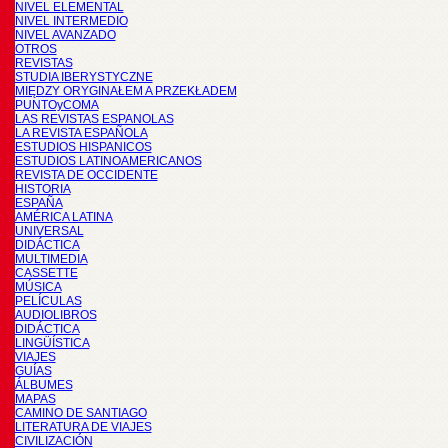
NIVEL ELEMENTAL
NIVEL INTERMEDIO
NIVEL AVANZADO
OTROS
REVISTAS
STUDIA IBERYSTYCZNE
MIĘDZY ORYGINAŁEM A PRZEKŁADEM
PUNTOyCOMA
LAS REVISTAS ESPANOLAS
LA REVISTA ESPAÑOLA
ESTUDIOS HISPANICOS
ESTUDIOS LATINOAMERICANOS
REVISTA DE OCCIDENTE
HISTORIA
ESPAÑA
AMÉRICA LATINA
UNIVERSAL
DIDÁCTICA
MULTIMEDIA
CASSETTE
MÚSICA
PELÍCULAS
AUDIOLIBROS
DIDÁCTICA
LINGÜÍSTICA
VIAJES
GUÍAS
ÁLBUMES
MAPAS
CAMINO DE SANTIAGO
LITERATURA DE VIAJES
CIVILIZACIÓN