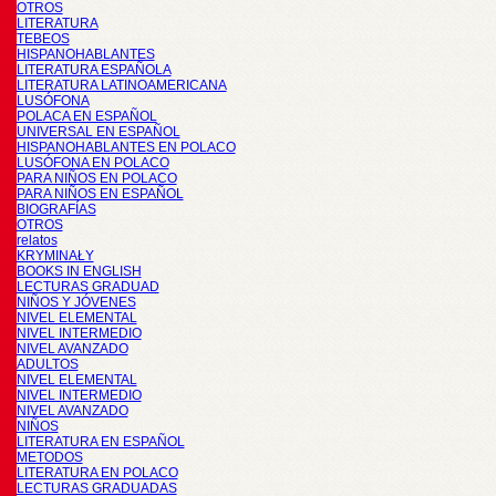
OTROS
LITERATURA
TEBEOS
HISPANOHABLANTES
LITERATURA ESPAÑOLA
LITERATURA LATINOAMERICANA
LUSÓFONA
POLACA EN ESPAÑOL
UNIVERSAL EN ESPAÑOL
HISPANOHABLANTES EN POLACO
LUSÓFONA EN POLACO
PARA NIÑOS EN POLACO
PARA NIÑOS EN ESPAÑOL
BIOGRAFÍAS
OTROS
relatos
KRYMINAŁY
BOOKS IN ENGLISH
LECTURAS GRADUAD
NIÑOS Y JÓVENES
NIVEL ELEMENTAL
NIVEL INTERMEDIO
NIVEL AVANZADO
ADULTOS
NIVEL ELEMENTAL
NIVEL INTERMEDIO
NIVEL AVANZADO
NIÑOS
LITERATURA EN ESPAÑOL
METODOS
LITERATURA EN POLACO
LECTURAS GRADUADAS