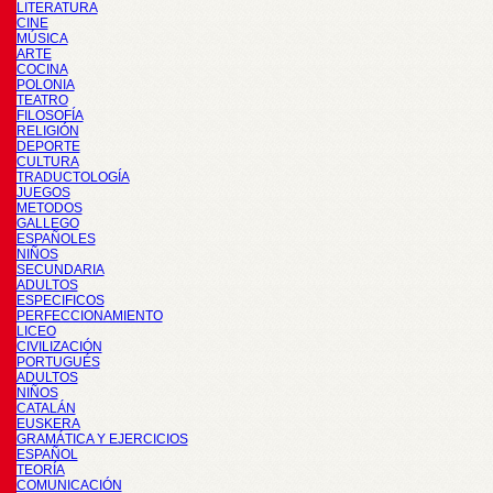
LITERATURA
CINE
MÚSICA
ARTE
COCINA
POLONIA
TEATRO
FILOSOFÍA
RELIGIÓN
DEPORTE
CULTURA
TRADUCTOLOGÍA
JUEGOS
METODOS
GALLEGO
ESPAÑOLES
NIÑOS
SECUNDARIA
ADULTOS
ESPECIFICOS
PERFECCIONAMIENTO
LICEO
CIVILIZACIÓN
PORTUGUÉS
ADULTOS
NIÑOS
CATALÁN
EUSKERA
GRAMÁTICA Y EJERCICIOS
ESPAÑOL
TEORÍA
COMUNICACIÓN