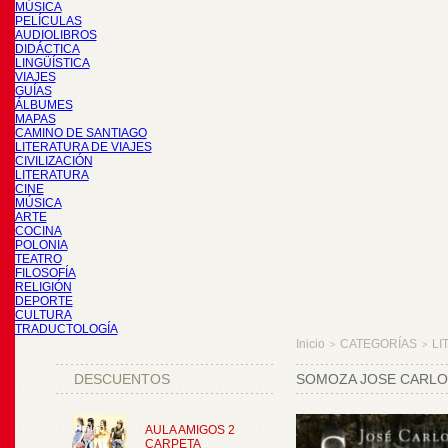
MÚSICA
PELÍCULAS
AUDIOLIBROS
DIDÁCTICA
LINGÜÍSTICA
VIAJES
GUÍAS
ÁLBUMES
MAPAS
CAMINO DE SANTIAGO
LITERATURA DE VIAJES
CIVILIZACIÓN
LITERATURA
CINE
MÚSICA
ARTE
COCINA
POLONIA
TEATRO
FILOSOFÍA
RELIGIÓN
DEPORTE
CULTURA
TRADUCTOLOGÍA
Inicio
CATEGORÍAS
LI
>
>
DESCUENTOS
SOMOZA JOSE CARLOS
AULA AMIGOS 2
CARPETA