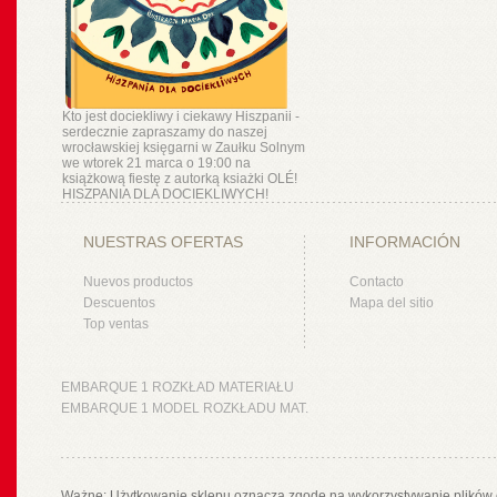
Kto jest dociekliwy i ciekawy Hiszpanii -
serdecznie zapraszamy do naszej
wrocławskiej księgarni w Zaułku Solnym
we wtorek 21 marca o 19:00 na
książkową fiestę z autorką ksiażki OLÉ!
HISZPANIA DLA DOCIEKLIWYCH!
NUESTRAS OFERTAS
INFORMACIÓN
Nuevos productos
Contacto
Descuentos
Mapa del sitio
Top ventas
EMBARQUE 1 ROZKŁAD MATERIAŁU
EMBARQUE 1 MODEL ROZKŁADU MAT.
Ważne: Użytkowanie sklepu oznacza zgodę na wykorzystywanie plików 