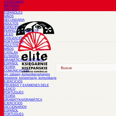
CATEGORÍAS
METODOS
GALLEGO
ESPAÑOLES
NIÑOS
SECUNDARIA
ADULTOS
ESPECIFICOS
PERFECCIONAMIENTO
LICEO
CIVILIZACIÓN
PORTUGUÉS
ADULTOS
NIÑOS
CATALÁN
EUSKERA
GRAMÁTICA Y EJERCICIOS
ESPAÑOL
TEORÍA
COMUNICACIÓN
gry, zabawy, komunikacja/juegos
mówienie, konwersacje, komunikacja
EJERCICIOS
PRUEBAS Y EXÁMENES DELE
LÉXICO
PORTUGUÉS
TEORÍA
GRAMATYKA/GRAMÁTICA
EJERCICIOS
DICCIONARIOS
ESPAÑOL
PORTUGUÉS