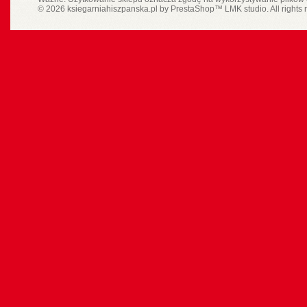
© 2026 ksiegarniahiszpanska.pl by
PrestaShop
™
LMK studio
. All rights