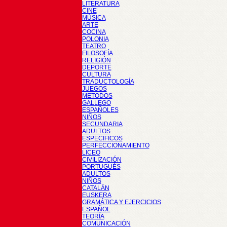
LITERATURA
CINE
MÚSICA
ARTE
COCINA
POLONIA
TEATRO
FILOSOFÍA
RELIGIÓN
DEPORTE
CULTURA
TRADUCTOLOGÍA
JUEGOS
METODOS
GALLEGO
ESPAÑOLES
NIÑOS
SECUNDARIA
ADULTOS
ESPECIFICOS
PERFECCIONAMIENTO
LICEO
CIVILIZACIÓN
PORTUGUÉS
ADULTOS
NIÑOS
CATALÁN
EUSKERA
GRAMÁTICA Y EJERCICIOS
ESPAÑOL
TEORÍA
COMUNICACIÓN