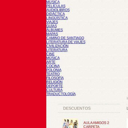
MÚSICA
PELÍCULAS
AUDIOLIBROS
DIDÁCTICA
LINGÜÍSTICA
VIAJES
GUÍAS
ÁLBUMES
MAPAS
CAMINO DE SANTIAGO
LITERATURA DE VIAJES
CIVILIZACIÓN
LITERATURA
CINE
MÚSICA
ARTE
COCINA
POLONIA
TEATRO
FILOSOFÍA
RELIGIÓN
DEPORTE
CULTURA
TRADUCTOLOGÍA
I
DESCUENTOS
AULA AMIGOS 2
CARPETA