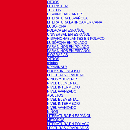
OTROS
LITERATURA
TEBEOS
HISPANOHABLANTES
LITERATURA ESPAÑOLA
LITERATURA LATINOAMERICANA
LUSÓFONA
POLACA EN ESPAÑOL
UNIVERSAL EN ESPAÑOL
HISPANOHABLANTES EN POLACO
LUSÓFONA EN POLACO
PARA NIÑOS EN POLACO
PARA NIÑOS EN ESPAÑOL
BIOGRAFÍAS
OTROS
relatos
KRYMINAŁY
BOOKS IN ENGLISH
LECTURAS GRADUAD
NIÑOS Y JÓVENES
NIVEL ELEMENTAL
NIVEL INTERMEDIO
NIVEL AVANZADO
ADULTOS
NIVEL ELEMENTAL
NIVEL INTERMEDIO
NIVEL AVANZADO
NIÑOS
LITERATURA EN ESPAÑOL
METODOS
LITERATURA EN POLACO
LECTURAS GRADUADAS