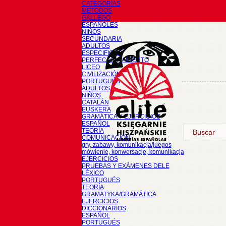
CATEGORÍAS
METODOS
GALLEGO
ESPAÑOLES
NIÑOS
SECUNDARIA
ADULTOS
ESPECIFICOS
PERFECCIONAMIENTO
LICEO
CIVILIZACIÓN
PORTUGUÉS
ADULTOS
NIÑOS
CATALÁN
EUSKERA
GRAMÁTICA Y EJERCICIOS
ESPAÑOL
TEORÍA
COMUNICACIÓN
gry, zabawy, komunikacja/juegos
mówienie, konwersacje, komunikacja
EJERCICIOS
PRUEBAS Y EXÁMENES DELE
LÉXICO
PORTUGUÉS
TEORÍA
GRAMATYKA/GRAMÁTICA
EJERCICIOS
DICCIONARIOS
ESPAÑOL
PORTUGUÉS