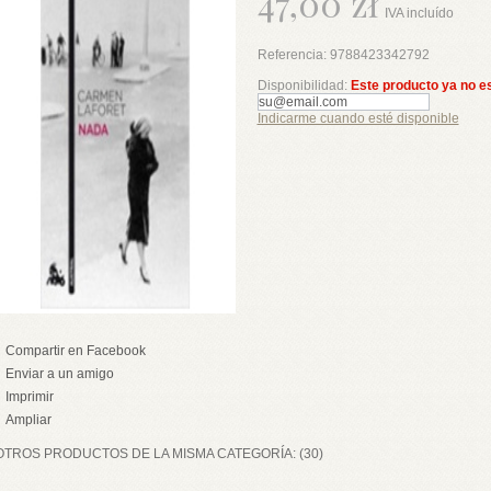
47,00 zł
IVA incluído
Referencia:
9788423342792
Disponibilidad:
Este producto ya no e
Indicarme cuando esté disponible
Compartir en Facebook
Enviar a un amigo
Imprimir
Ampliar
OTROS PRODUCTOS DE LA MISMA CATEGORÍA: (30)