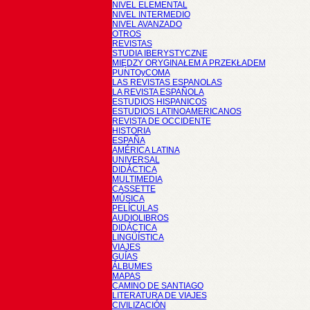
NIVEL ELEMENTAL
NIVEL INTERMEDIO
NIVEL AVANZADO
OTROS
REVISTAS
STUDIA IBERYSTYCZNE
MIĘDZY ORYGINAŁEM A PRZEKŁADEM
PUNTOyCOMA
LAS REVISTAS ESPANOLAS
LA REVISTA ESPAÑOLA
ESTUDIOS HISPANICOS
ESTUDIOS LATINOAMERICANOS
REVISTA DE OCCIDENTE
HISTORIA
ESPAÑA
AMÉRICA LATINA
UNIVERSAL
DIDÁCTICA
MULTIMEDIA
CASSETTE
MÚSICA
PELÍCULAS
AUDIOLIBROS
DIDÁCTICA
LINGÜÍSTICA
VIAJES
GUÍAS
ÁLBUMES
MAPAS
CAMINO DE SANTIAGO
LITERATURA DE VIAJES
CIVILIZACIÓN