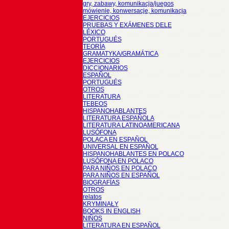
gry, zabawy, komunikacja/juegos
mówienie, konwersacje, komunikacja
EJERCICIOS
PRUEBAS Y EXÁMENES DELE
LÉXICO
PORTUGUÉS
TEORÍA
GRAMATYKA/GRAMÁTICA
EJERCICIOS
DICCIONARIOS
ESPAÑOL
PORTUGUÉS
OTROS
LITERATURA
TEBEOS
HISPANOHABLANTES
LITERATURA ESPAÑOLA
LITERATURA LATINOAMERICANA
LUSÓFONA
POLACA EN ESPAÑOL
UNIVERSAL EN ESPAÑOL
HISPANOHABLANTES EN POLACO
LUSÓFONA EN POLACO
PARA NIÑOS EN POLACO
PARA NIÑOS EN ESPAÑOL
BIOGRAFÍAS
OTROS
relatos
KRYMINAŁY
BOOKS IN ENGLISH
NIÑOS
LITERATURA EN ESPAÑOL