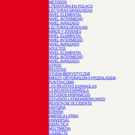
METODOS
LITERATURA EN POLACO
LECTURAS GRADUADAS
NIVEL ELEMENTAL
NIVEL INTERMEDIO
NIVEL AVANZADO
LECTURAS GRADUAD
NIÑOS Y JÓVENES
NIVEL ELEMENTAL
NIVEL INTERMEDIO
NIVEL AVANZADO
ADULTOS
NIVEL ELEMENTAL
NIVEL INTERMEDIO
NIVEL AVANZADO
OTROS
REVISTAS
STUDIA IBERYSTYCZNE
MIĘDZY ORYGINAŁEM A PRZEKŁADEM
PUNTOyCOMA
LAS REVISTAS ESPANOLAS
LA REVISTA ESPAÑOLA
ESTUDIOS HISPANICOS
ESTUDIOS LATINOAMERICANOS
REVISTA DE OCCIDENTE
HISTORIA
ESPAÑA
AMÉRICA LATINA
UNIVERSAL
DIDÁCTICA
MULTIMEDIA
CASSETTE