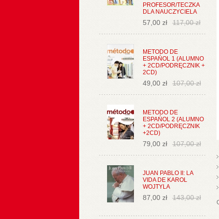
PROFESOR/TECZKA
DLA NAUCZYCIELA
57,00 zł
117,00 zł
METODO DE
ESPAŃOL 1 (ALUMNO
+ 2CD/PODRĘCZNIK +
2CD)
49,00 zł
107,00 zł
METODO DE
ESPAŃOL 2 (ALUMNO
+ 2CD/PODRĘCZNIK
+2CD)
79,00 zł
107,00 zł
JUAN PABLO II: LA
VIDA DE KAROL
WOJTYLA
87,00 zł
143,00 zł