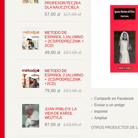
PROFESOR/TECZKA
DLA NAUCZYCIELA
57,00 zł
117,00 zł
METODO DE
ESPAŃOL 1 (ALUMNO
+ 2CD/PODRĘCZNIK +
2CD)
49,00 zł
107,00 zł
METODO DE
ESPAŃOL 2 (ALUMNO
+ 2CD/PODRĘCZNIK
+2CD)
79,00 zł
107,00 zł
Compartir en Facebook
Enviar a un amigo
JUAN PABLO II: LA
Imprimir
VIDA DE KAROL
WOJTYLA
Ampliar
87,00 zł
143,00 zł
OTROS PRODUCTOS DE LA