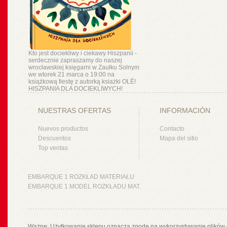
Kto jest dociekliwy i ciekawy Hiszpanii -
serdecznie zapraszamy do naszej
wrocławskiej księgarni w Zaułku Solnym
we wtorek 21 marca o 19:00 na
książkową fiestę z autorką ksiażki OLÉ!
HISZPANIA DLA DOCIEKLIWYCH!
NUESTRAS OFERTAS
INFORMACIÓN
Nuevos productos
Contacto
Descuentos
Mapa del sitio
Top ventas
EMBARQUE 1 ROZKŁAD MATERIAŁU
EMBARQUE 1 MODEL ROZKŁADU MAT.
Ważne: Użytkowanie sklepu oznacza zgodę na wykorzystywanie plików 