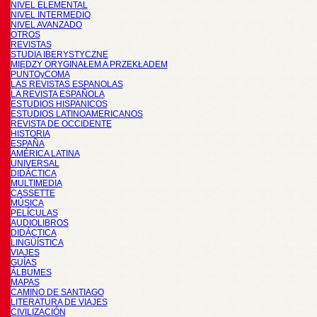
NIVEL ELEMENTAL
NIVEL INTERMEDIO
NIVEL AVANZADO
OTROS
REVISTAS
STUDIA IBERYSTYCZNE
MIĘDZY ORYGINAŁEM A PRZEKŁADEM
PUNTOyCOMA
LAS REVISTAS ESPANOLAS
LA REVISTA ESPAÑOLA
ESTUDIOS HISPANICOS
ESTUDIOS LATINOAMERICANOS
REVISTA DE OCCIDENTE
HISTORIA
ESPAÑA
AMÉRICA LATINA
UNIVERSAL
DIDÁCTICA
MULTIMEDIA
CASSETTE
MÚSICA
PELÍCULAS
AUDIOLIBROS
DIDÁCTICA
LINGÜÍSTICA
VIAJES
GUÍAS
ÁLBUMES
MAPAS
CAMINO DE SANTIAGO
LITERATURA DE VIAJES
CIVILIZACIÓN