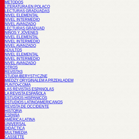
METODOS
LITERATURA EN POLACO
LECTURAS GRADUADAS
NIVEL ELEMENTAL
NIVEL INTERMEDIO
NIVEL AVANZADO
LECTURAS GRADUAD
NIÑOS Y JÓVENES
NIVEL ELEMENTAL
NIVEL INTERMEDIO
NIVEL AVANZADO
ADULTOS
NIVEL ELEMENTAL
NIVEL INTERMEDIO
NIVEL AVANZADO
OTROS
REVISTAS
STUDIA IBERYSTYCZNE
MIĘDZY ORYGINAŁEM A PRZEKŁADEM
PUNTOyCOMA
LAS REVISTAS ESPANOLAS
LA REVISTA ESPAÑOLA
ESTUDIOS HISPANICOS
ESTUDIOS LATINOAMERICANOS
REVISTA DE OCCIDENTE
HISTORIA
ESPAÑA
AMÉRICA LATINA
UNIVERSAL
DIDÁCTICA
MULTIMEDIA
CASSETTE