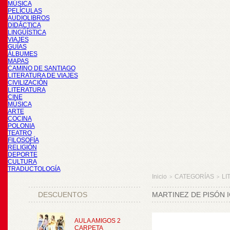
MÚSICA
PELÍCULAS
AUDIOLIBROS
DIDÁCTICA
LINGÜÍSTICA
VIAJES
GUÍAS
ÁLBUMES
MAPAS
CAMINO DE SANTIAGO
LITERATURA DE VIAJES
CIVILIZACIÓN
LITERATURA
CINE
MÚSICA
ARTE
COCINA
POLONIA
TEATRO
FILOSOFÍA
RELIGIÓN
DEPORTE
CULTURA
TRADUCTOLOGÍA
Inicio
CATEGORÍAS
LI
>
>
DESCUENTOS
MARTINEZ DE PISÓN I
AULA AMIGOS 2
CARPETA