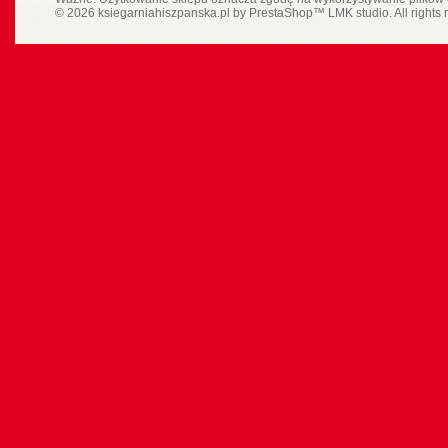
© 2026 ksiegarniahiszpanska.pl by
PrestaShop
™
LMK studio
. All rights