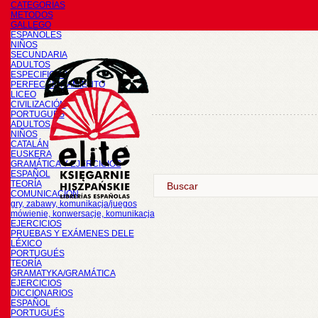
CATEGORÍAS
METODOS
GALLEGO
ESPAÑOLES
NIÑOS
SECUNDARIA
ADULTOS
ESPECIFICOS
PERFECCIONAMIENTO
LICEO
CIVILIZACIÓN
PORTUGUÉS
ADULTOS
NIÑOS
CATALÁN
EUSKERA
GRAMÁTICA Y EJERCICIOS
ESPAÑOL
TEORÍA
COMUNICACIÓN
gry, zabawy, komunikacja/juegos
mówienie, konwersacje, komunikacja
EJERCICIOS
PRUEBAS Y EXÁMENES DELE
LÉXICO
PORTUGUÉS
TEORÍA
GRAMATYKA/GRAMÁTICA
EJERCICIOS
DICCIONARIOS
ESPAÑOL
PORTUGUÉS