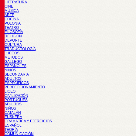
LITERATURA
CINE
MÚSICA
ARTE
COCINA
POLONIA
TEATRO
FILOSOFÍA
RELIGIÓN
DEPORTE
CULTURA
TRADUCTOLOGÍA
JUEGOS
METODOS
GALLEGO
ESPAÑOLES
NIÑOS
SECUNDARIA
ADULTOS
ESPECIFICOS
PERFECCIONAMIENTO
LICEO
CIVILIZACIÓN
PORTUGUÉS
ADULTOS
NIÑOS
CATALÁN
EUSKERA
GRAMÁTICA Y EJERCICIOS
ESPAÑOL
TEORÍA
COMUNICACIÓN