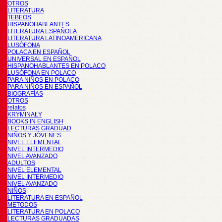
OTROS
LITERATURA
TEBEOS
HISPANOHABLANTES
LITERATURA ESPAÑOLA
LITERATURA LATINOAMERICANA
LUSÓFONA
POLACA EN ESPAÑOL
UNIVERSAL EN ESPAÑOL
HISPANOHABLANTES EN POLACO
LUSÓFONA EN POLACO
PARA NIÑOS EN POLACO
PARA NIÑOS EN ESPAÑOL
BIOGRAFÍAS
OTROS
relatos
KRYMINAŁY
BOOKS IN ENGLISH
LECTURAS GRADUAD
NIÑOS Y JÓVENES
NIVEL ELEMENTAL
NIVEL INTERMEDIO
NIVEL AVANZADO
ADULTOS
NIVEL ELEMENTAL
NIVEL INTERMEDIO
NIVEL AVANZADO
NIÑOS
LITERATURA EN ESPAÑOL
METODOS
LITERATURA EN POLACO
LECTURAS GRADUADAS