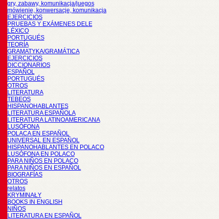
gry, zabawy, komunikacja/juegos
mówienie, konwersacje, komunikacja
EJERCICIOS
PRUEBAS Y EXÁMENES DELE
LÉXICO
PORTUGUÉS
TEORÍA
GRAMATYKA/GRAMÁTICA
EJERCICIOS
DICCIONARIOS
ESPAÑOL
PORTUGUÉS
OTROS
LITERATURA
TEBEOS
HISPANOHABLANTES
LITERATURA ESPAÑOLA
LITERATURA LATINOAMERICANA
LUSÓFONA
POLACA EN ESPAÑOL
UNIVERSAL EN ESPAÑOL
HISPANOHABLANTES EN POLACO
LUSÓFONA EN POLACO
PARA NIÑOS EN POLACO
PARA NIÑOS EN ESPAÑOL
BIOGRAFÍAS
OTROS
relatos
KRYMINAŁY
BOOKS IN ENGLISH
NIÑOS
LITERATURA EN ESPAÑOL