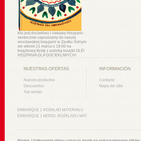
Kto jest dociekliwy i ciekawy Hiszpanii -
serdecznie zapraszamy do naszej
wrocławskiej księgarni w Zaułku Solnym
we wtorek 21 marca o 19:00 na
książkową fiestę z autorką ksiażki OLÉ!
HISZPANIA DLA DOCIEKLIWYCH!
NUESTRAS OFERTAS
INFORMACIÓN
Nuevos productos
Contacto
Descuentos
Mapa del sitio
Top ventas
EMBARQUE 1 ROZKŁAD MATERIAŁU
EMBARQUE 1 MODEL ROZKŁADU MAT.
Ważne: Użytkowanie sklepu oznacza zgodę na wykorzystywanie plików 