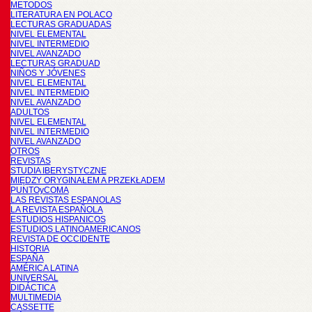
METODOS
LITERATURA EN POLACO
LECTURAS GRADUADAS
NIVEL ELEMENTAL
NIVEL INTERMEDIO
NIVEL AVANZADO
LECTURAS GRADUAD
NIÑOS Y JÓVENES
NIVEL ELEMENTAL
NIVEL INTERMEDIO
NIVEL AVANZADO
ADULTOS
NIVEL ELEMENTAL
NIVEL INTERMEDIO
NIVEL AVANZADO
OTROS
REVISTAS
STUDIA IBERYSTYCZNE
MIĘDZY ORYGINAŁEM A PRZEKŁADEM
PUNTOyCOMA
LAS REVISTAS ESPANOLAS
LA REVISTA ESPAÑOLA
ESTUDIOS HISPANICOS
ESTUDIOS LATINOAMERICANOS
REVISTA DE OCCIDENTE
HISTORIA
ESPAÑA
AMÉRICA LATINA
UNIVERSAL
DIDÁCTICA
MULTIMEDIA
CASSETTE