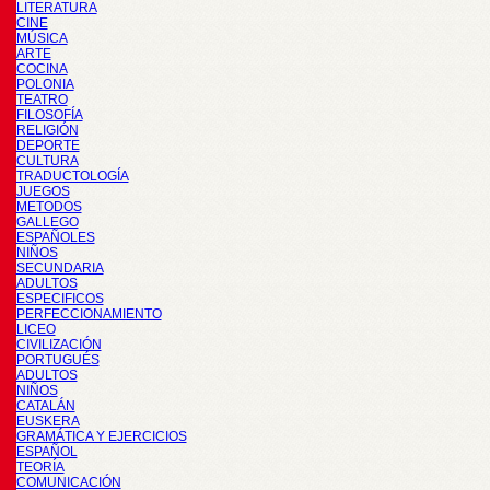
LITERATURA
CINE
MÚSICA
ARTE
COCINA
POLONIA
TEATRO
FILOSOFÍA
RELIGIÓN
DEPORTE
CULTURA
TRADUCTOLOGÍA
JUEGOS
METODOS
GALLEGO
ESPAÑOLES
NIÑOS
SECUNDARIA
ADULTOS
ESPECIFICOS
PERFECCIONAMIENTO
LICEO
CIVILIZACIÓN
PORTUGUÉS
ADULTOS
NIÑOS
CATALÁN
EUSKERA
GRAMÁTICA Y EJERCICIOS
ESPAÑOL
TEORÍA
COMUNICACIÓN