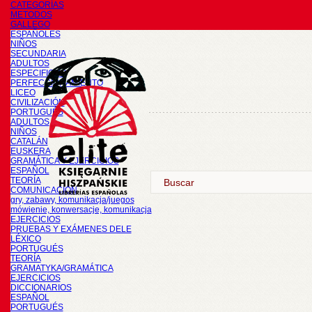
CATEGORÍAS
METODOS
GALLEGO
ESPAÑOLES
NIÑOS
SECUNDARIA
ADULTOS
ESPECIFICOS
PERFECCIONAMIENTO
LICEO
CIVILIZACIÓN
PORTUGUÉS
ADULTOS
NIÑOS
CATALÁN
EUSKERA
GRAMÁTICA Y EJERCICIOS
ESPAÑOL
TEORÍA
COMUNICACIÓN
gry, zabawy, komunikacja/juegos
mówienie, konwersacje, komunikacja
EJERCICIOS
PRUEBAS Y EXÁMENES DELE
LÉXICO
PORTUGUÉS
TEORÍA
GRAMATYKA/GRAMÁTICA
EJERCICIOS
DICCIONARIOS
ESPAÑOL
PORTUGUÉS