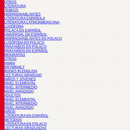
OTROS
LITERATURA
TEBEOS
HISPANOHABLANTES
LITERATURA ESPAÑOLA
LITERATURA LATINOAMERICANA
LUSÓFONA
POLACA EN ESPAÑOL
UNIVERSAL EN ESPAÑOL
HISPANOHABLANTES EN POLACO
LUSÓFONA EN POLACO
PARA NIÑOS EN POLACO
PARA NIÑOS EN ESPAÑOL
BIOGRAFÍAS
OTROS
relatos
KRYMINAŁY
BOOKS IN ENGLISH
LECTURAS GRADUAD
NIÑOS Y JÓVENES
NIVEL ELEMENTAL
NIVEL INTERMEDIO
NIVEL AVANZADO
ADULTOS
NIVEL ELEMENTAL
NIVEL INTERMEDIO
NIVEL AVANZADO
NIÑOS
LITERATURA EN ESPAÑOL
METODOS
LITERATURA EN POLACO
LECTURAS GRADUADAS