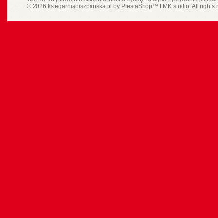
© 2026 ksiegarniahiszpanska.pl by
PrestaShop
™
LMK studio
. All rights