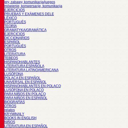
gry, zabawy, komunikacja/juegos
mówienie, konwersacje, komunikacja
EJERCICIOS
PRUEBAS Y EXÁMENES DELE
LÉXICO
PORTUGUÉS
TEORÍA
GRAMATYKA/GRAMÁTICA
EJERCICIOS
DICCIONARIOS
ESPAÑOL
PORTUGUÉS
OTROS
LITERATURA
TEBEOS
HISPANOHABLANTES
LITERATURA ESPAÑOLA
LITERATURA LATINOAMERICANA
LUSÓFONA
POLACA EN ESPAÑOL
UNIVERSAL EN ESPAÑOL
HISPANOHABLANTES EN POLACO
LUSÓFONA EN POLACO
PARA NIÑOS EN POLACO
PARA NIÑOS EN ESPAÑOL
BIOGRAFÍAS
OTROS
relatos
KRYMINAŁY
BOOKS IN ENGLISH
NIÑOS
LITERATURA EN ESPAÑOL