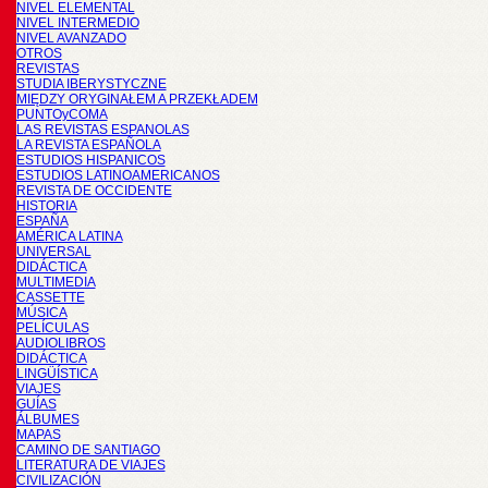
NIVEL ELEMENTAL
NIVEL INTERMEDIO
NIVEL AVANZADO
OTROS
REVISTAS
STUDIA IBERYSTYCZNE
MIĘDZY ORYGINAŁEM A PRZEKŁADEM
PUNTOyCOMA
LAS REVISTAS ESPANOLAS
LA REVISTA ESPAÑOLA
ESTUDIOS HISPANICOS
ESTUDIOS LATINOAMERICANOS
REVISTA DE OCCIDENTE
HISTORIA
ESPAÑA
AMÉRICA LATINA
UNIVERSAL
DIDÁCTICA
MULTIMEDIA
CASSETTE
MÚSICA
PELÍCULAS
AUDIOLIBROS
DIDÁCTICA
LINGÜÍSTICA
VIAJES
GUÍAS
ÁLBUMES
MAPAS
CAMINO DE SANTIAGO
LITERATURA DE VIAJES
CIVILIZACIÓN