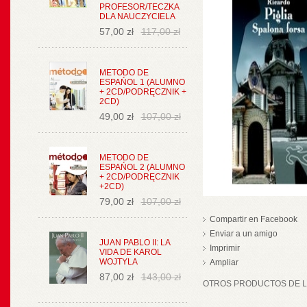
PROFESOR/TECZKA
DLA NAUCZYCIELA
57,00 zł
117,00 zł
METODO DE
ESPAŃOL 1 (ALUMNO
+ 2CD/PODRĘCZNIK +
2CD)
49,00 zł
107,00 zł
METODO DE
ESPAŃOL 2 (ALUMNO
+ 2CD/PODRĘCZNIK
+2CD)
79,00 zł
107,00 zł
Compartir en Facebook
Enviar a un amigo
JUAN PABLO II: LA
Imprimir
VIDA DE KAROL
WOJTYLA
Ampliar
87,00 zł
143,00 zł
OTROS PRODUCTOS DE LA