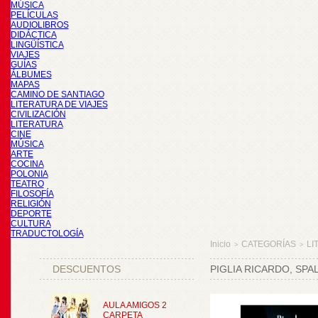
MÚSICA
PELÍCULAS
AUDIOLIBROS
DIDÁCTICA
LINGÜÍSTICA
VIAJES
GUÍAS
ÁLBUMES
MAPAS
CAMINO DE SANTIAGO
LITERATURA DE VIAJES
CIVILIZACIÓN
LITERATURA
CINE
MÚSICA
ARTE
COCINA
POLONIA
TEATRO
FILOSOFÍA
RELIGIÓN
DEPORTE
CULTURA
TRADUCTOLOGÍA
Inicio
CATEGORÍAS
LI
>
>
DESCUENTOS
PIGLIA RICARDO, SP
AULA AMIGOS 2
CARPETA