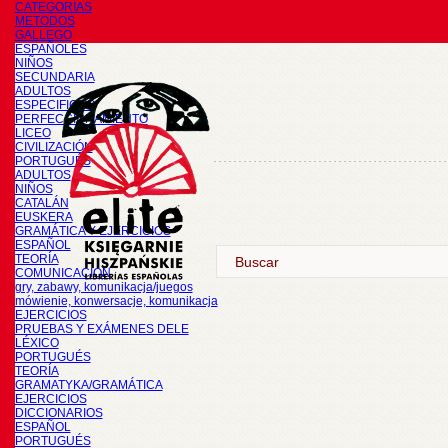
CATEGORÍAS
METODOS
GALLEGO
ESPAÑOLES
NIÑOS
SECUNDARIA
ADULTOS
ESPECIFICOS
PERFECCIONAMIENTO
LICEO
CIVILIZACIÓN
PORTUGUÉS
ADULTOS
NIÑOS
CATALÁN
EUSKERA
GRAMÁTICA Y EJERCICIOS
ESPAÑOL
TEORÍA
COMUNICACIÓN
gry, zabawy, komunikacja/juegos
mówienie, konwersacje, komunikacja
EJERCICIOS
PRUEBAS Y EXÁMENES DELE
LÉXICO
PORTUGUÉS
TEORÍA
GRAMATYKA/GRAMÁTICA
EJERCICIOS
DICCIONARIOS
ESPAÑOL
PORTUGUÉS