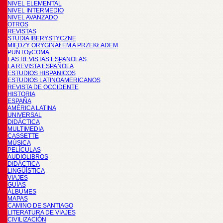
NIVEL ELEMENTAL
NIVEL INTERMEDIO
NIVEL AVANZADO
OTROS
REVISTAS
STUDIA IBERYSTYCZNE
MIĘDZY ORYGINAŁEM A PRZEKŁADEM
PUNTOyCOMA
LAS REVISTAS ESPANOLAS
LA REVISTA ESPAÑOLA
ESTUDIOS HISPANICOS
ESTUDIOS LATINOAMERICANOS
REVISTA DE OCCIDENTE
HISTORIA
ESPAÑA
AMÉRICA LATINA
UNIVERSAL
DIDÁCTICA
MULTIMEDIA
CASSETTE
MÚSICA
PELÍCULAS
AUDIOLIBROS
DIDÁCTICA
LINGÜÍSTICA
VIAJES
GUÍAS
ÁLBUMES
MAPAS
CAMINO DE SANTIAGO
LITERATURA DE VIAJES
CIVILIZACIÓN