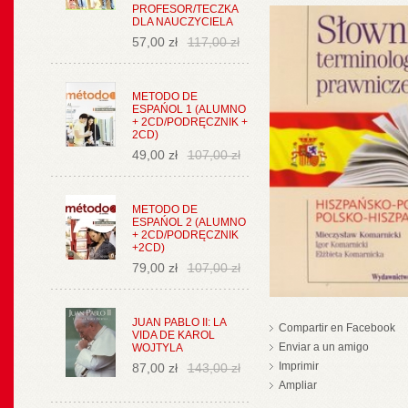
PROFESOR/TECZKA
DLA NAUCZYCIELA
57,00 zł
117,00 zł
METODO DE
ESPAŃOL 1 (ALUMNO
+ 2CD/PODRĘCZNIK +
2CD)
49,00 zł
107,00 zł
METODO DE
ESPAŃOL 2 (ALUMNO
+ 2CD/PODRĘCZNIK
+2CD)
79,00 zł
107,00 zł
JUAN PABLO II: LA
Compartir en Facebook
VIDA DE KAROL
Enviar a un amigo
WOJTYLA
Imprimir
87,00 zł
143,00 zł
Ampliar