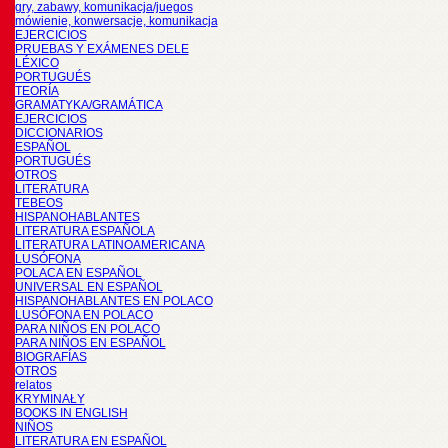
gry, zabawy, komunikacja/juegos
mówienie, konwersacje, komunikacja
EJERCICIOS
PRUEBAS Y EXÁMENES DELE
LÉXICO
PORTUGUÉS
TEORÍA
GRAMATYKA/GRAMÁTICA
EJERCICIOS
DICCIONARIOS
ESPAÑOL
PORTUGUÉS
OTROS
LITERATURA
TEBEOS
HISPANOHABLANTES
LITERATURA ESPAÑOLA
LITERATURA LATINOAMERICANA
LUSÓFONA
POLACA EN ESPAÑOL
UNIVERSAL EN ESPAÑOL
HISPANOHABLANTES EN POLACO
LUSÓFONA EN POLACO
PARA NIÑOS EN POLACO
PARA NIÑOS EN ESPAÑOL
BIOGRAFÍAS
OTROS
relatos
KRYMINAŁY
BOOKS IN ENGLISH
NIÑOS
LITERATURA EN ESPAÑOL