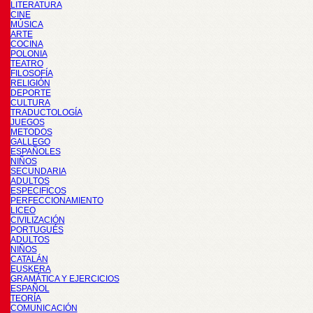
LITERATURA
CINE
MÚSICA
ARTE
COCINA
POLONIA
TEATRO
FILOSOFÍA
RELIGIÓN
DEPORTE
CULTURA
TRADUCTOLOGÍA
JUEGOS
METODOS
GALLEGO
ESPAÑOLES
NIÑOS
SECUNDARIA
ADULTOS
ESPECIFICOS
PERFECCIONAMIENTO
LICEO
CIVILIZACIÓN
PORTUGUÉS
ADULTOS
NIÑOS
CATALÁN
EUSKERA
GRAMÁTICA Y EJERCICIOS
ESPAÑOL
TEORÍA
COMUNICACIÓN