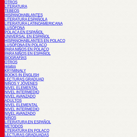
OTROS
LITERATURA
TEBEOS
HISPANOHABLANTES
LITERATURA ESPAÑOLA
LITERATURA LATINOAMERICANA
LUSÓFONA
POLACA EN ESPAÑOL
UNIVERSAL EN ESPAÑOL
HISPANOHABLANTES EN POLACO
LUSÓFONA EN POLACO
PARA NIÑOS EN POLACO
PARA NIÑOS EN ESPAÑOL
BIOGRAFÍAS
OTROS
relatos
KRYMINAŁY
BOOKS IN ENGLISH
LECTURAS GRADUAD
NIÑOS Y JÓVENES
NIVEL ELEMENTAL
NIVEL INTERMEDIO
NIVEL AVANZADO
ADULTOS
NIVEL ELEMENTAL
NIVEL INTERMEDIO
NIVEL AVANZADO
NIÑOS
LITERATURA EN ESPAÑOL
METODOS
LITERATURA EN POLACO
LECTURAS GRADUADAS