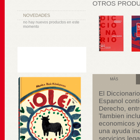
OTROS PRODUC
NOVEDADES
no hay nuevos productos en este
momento
MÁS
El Diccionari
Espanol conti
Derecho, entre
Tambien inclu
economicos y 
una ayuda ind
servicios leg