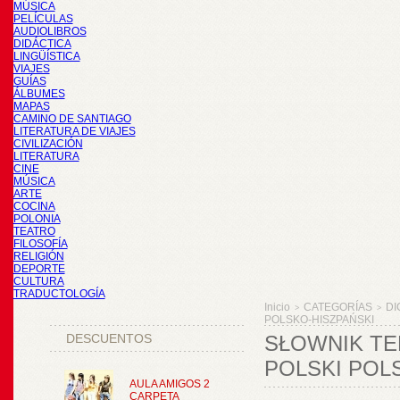
MÚSICA
PELÍCULAS
AUDIOLIBROS
DIDÁCTICA
LINGÜÍSTICA
VIAJES
GUÍAS
ÁLBUMES
MAPAS
CAMINO DE SANTIAGO
LITERATURA DE VIAJES
CIVILIZACIÓN
LITERATURA
CINE
MÚSICA
ARTE
COCINA
POLONIA
TEATRO
FILOSOFÍA
RELIGIÓN
DEPORTE
CULTURA
TRADUCTOLOGÍA
Inicio
CATEGORÍAS
DI
>
>
POLSKO-HISZPAŃSKI
DESCUENTOS
SŁOWNIK TE
POLSKI POL
AULA AMIGOS 2
CARPETA