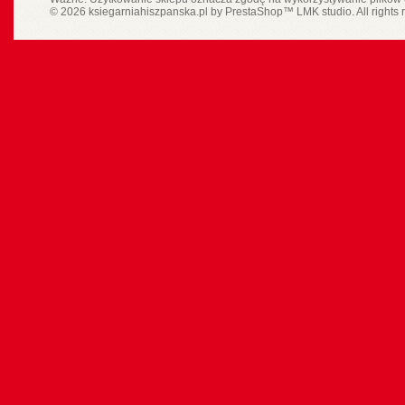
© 2026 ksiegarniahiszpanska.pl by
PrestaShop
™
LMK studio
. All rights