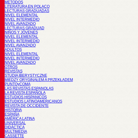
METODOS
LITERATURA EN POLACO
LECTURAS GRADUADAS
NIVEL ELEMENTAL
NIVEL INTERMEDIO
NIVEL AVANZADO
LECTURAS GRADUAD
NIÑOS Y JÓVENES
NIVEL ELEMENTAL
NIVEL INTERMEDIO
NIVEL AVANZADO
ADULTOS
NIVEL ELEMENTAL
NIVEL INTERMEDIO
NIVEL AVANZADO
OTROS
REVISTAS
STUDIA IBERYSTYCZNE
MIĘDZY ORYGINAŁEM A PRZEKŁADEM
PUNTOyCOMA
LAS REVISTAS ESPANOLAS
LA REVISTA ESPAÑOLA
ESTUDIOS HISPANICOS
ESTUDIOS LATINOAMERICANOS
REVISTA DE OCCIDENTE
HISTORIA
ESPAÑA
AMÉRICA LATINA
UNIVERSAL
DIDÁCTICA
MULTIMEDIA
CASSETTE