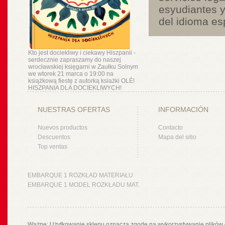
esyudiantes y
del idioma es
Kto jest dociekliwy i ciekawy Hiszpanii -
serdecznie zapraszamy do naszej
wrocławskiej księgarni w Zaułku Solnym
we wtorek 21 marca o 19:00 na
książkową fiestę z autorką ksiażki OLÉ!
HISZPANIA DLA DOCIEKLIWYCH!
NUESTRAS OFERTAS
INFORMACIÓN
Nuevos productos
Contacto
Descuentos
Mapa del sitio
Top ventas
EMBARQUE 1 ROZKŁAD MATERIAŁU
EMBARQUE 1 MODEL ROZKŁADU MAT.
Ważne: Użytkowanie sklepu oznacza zgodę na wykorzystywanie plików 