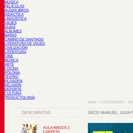
MÚSICA
PELÍCULAS
AUDIOLIBROS
DIDÁCTICA
LINGÜÍSTICA
VIAJES
GUÍAS
ÁLBUMES
MAPAS
CAMINO DE SANTIAGO
LITERATURA DE VIAJES
CIVILIZACIÓN
LITERATURA
CINE
MÚSICA
ARTE
COCINA
POLONIA
TEATRO
FILOSOFÍA
RELIGIÓN
DEPORTE
CULTURA
TRADUCTOLOGÍA
Inicio
CATEGORÍAS
DI
>
>
DESCUENTOS
SECO MANUEL, GUIA 
AULA AMIGOS 2
CARPETA