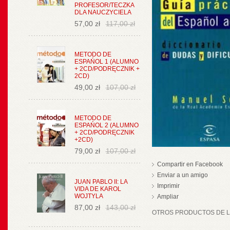
PROFESOR/TECZKA
DLA NAUCZYCIELA
57,00 zł
117,00 zł
METODO DE
ESPAŃOL 1 (ALUMNO
+ 2CD/PODRĘCZNIK +
2CD)
49,00 zł
107,00 zł
METODO DE
ESPAŃOL 2 (ALUMNO
+ 2CD/PODRĘCZNIK
+2CD)
79,00 zł
107,00 zł
Compartir en Facebook
Enviar a un amigo
JUAN PABLO II: LA
Imprimir
VIDA DE KAROL
WOJTYLA
Ampliar
87,00 zł
143,00 zł
OTROS PRODUCTOS DE LA