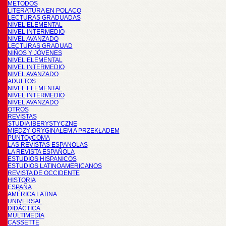
METODOS
LITERATURA EN POLACO
LECTURAS GRADUADAS
NIVEL ELEMENTAL
NIVEL INTERMEDIO
NIVEL AVANZADO
LECTURAS GRADUAD
NIÑOS Y JÓVENES
NIVEL ELEMENTAL
NIVEL INTERMEDIO
NIVEL AVANZADO
ADULTOS
NIVEL ELEMENTAL
NIVEL INTERMEDIO
NIVEL AVANZADO
OTROS
REVISTAS
STUDIA IBERYSTYCZNE
MIĘDZY ORYGINAŁEM A PRZEKŁADEM
PUNTOyCOMA
LAS REVISTAS ESPANOLAS
LA REVISTA ESPAÑOLA
ESTUDIOS HISPANICOS
ESTUDIOS LATINOAMERICANOS
REVISTA DE OCCIDENTE
HISTORIA
ESPAÑA
AMÉRICA LATINA
UNIVERSAL
DIDÁCTICA
MULTIMEDIA
CASSETTE