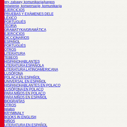
gry, zabawy, komunikacja/juegos
mówienie, konwersacje, komunikacja
EJERCICIOS
PRUEBAS Y EXÁMENES DELE
LÉXICO
PORTUGUÉS
TEORÍA
GRAMATYKA/GRAMÁTICA
EJERCICIOS
DICCIONARIOS
ESPAÑOL
PORTUGUÉS
OTROS
LITERATURA
TEBEOS
HISPANOHABLANTES
LITERATURA ESPAÑOLA
LITERATURA LATINOAMERICANA
LUSÓFONA
POLACA EN ESPAÑOL
UNIVERSAL EN ESPAÑOL
HISPANOHABLANTES EN POLACO
LUSÓFONA EN POLACO
PARA NIÑOS EN POLACO
PARA NIÑOS EN ESPAÑOL
BIOGRAFÍAS
OTROS
relatos
KRYMINAŁY
BOOKS IN ENGLISH
NIÑOS
LITERATURA EN ESPAÑOL