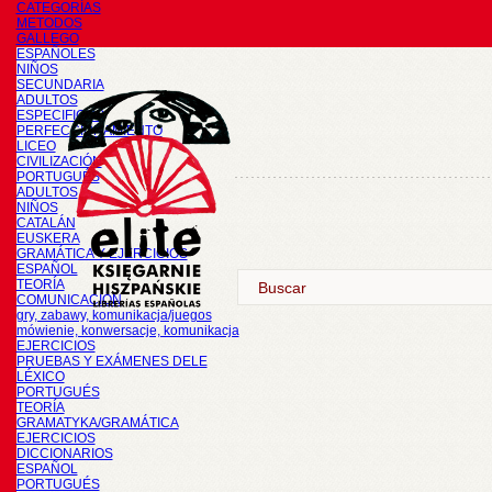
CATEGORÍAS
METODOS
GALLEGO
ESPAÑOLES
NIÑOS
SECUNDARIA
ADULTOS
ESPECIFICOS
PERFECCIONAMIENTO
LICEO
CIVILIZACIÓN
PORTUGUÉS
ADULTOS
NIÑOS
CATALÁN
EUSKERA
GRAMÁTICA Y EJERCICIOS
ESPAÑOL
TEORÍA
COMUNICACIÓN
gry, zabawy, komunikacja/juegos
mówienie, konwersacje, komunikacja
EJERCICIOS
PRUEBAS Y EXÁMENES DELE
LÉXICO
PORTUGUÉS
TEORÍA
GRAMATYKA/GRAMÁTICA
EJERCICIOS
DICCIONARIOS
ESPAÑOL
PORTUGUÉS