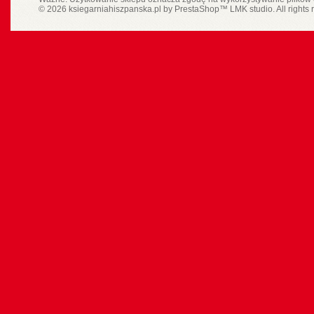
© 2026 ksiegarniahiszpanska.pl by
PrestaShop
™
LMK studio
. All rights