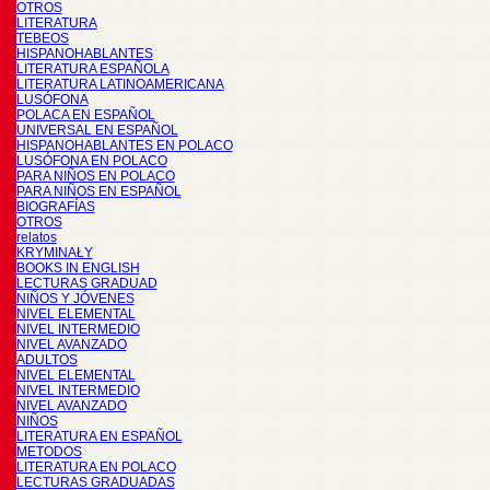
OTROS
LITERATURA
TEBEOS
HISPANOHABLANTES
LITERATURA ESPAÑOLA
LITERATURA LATINOAMERICANA
LUSÓFONA
POLACA EN ESPAÑOL
UNIVERSAL EN ESPAÑOL
HISPANOHABLANTES EN POLACO
LUSÓFONA EN POLACO
PARA NIÑOS EN POLACO
PARA NIÑOS EN ESPAÑOL
BIOGRAFÍAS
OTROS
relatos
KRYMINAŁY
BOOKS IN ENGLISH
LECTURAS GRADUAD
NIÑOS Y JÓVENES
NIVEL ELEMENTAL
NIVEL INTERMEDIO
NIVEL AVANZADO
ADULTOS
NIVEL ELEMENTAL
NIVEL INTERMEDIO
NIVEL AVANZADO
NIÑOS
LITERATURA EN ESPAÑOL
METODOS
LITERATURA EN POLACO
LECTURAS GRADUADAS