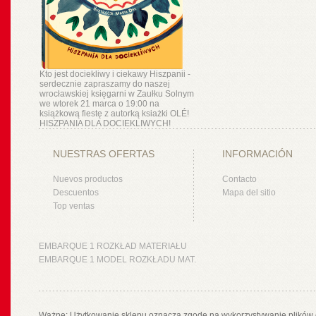
Kto jest dociekliwy i ciekawy Hiszpanii -
serdecznie zapraszamy do naszej
wrocławskiej księgarni w Zaułku Solnym
we wtorek 21 marca o 19:00 na
książkową fiestę z autorką ksiażki OLÉ!
HISZPANIA DLA DOCIEKLIWYCH!
NUESTRAS OFERTAS
INFORMACIÓN
Nuevos productos
Contacto
Descuentos
Mapa del sitio
Top ventas
EMBARQUE 1 ROZKŁAD MATERIAŁU
EMBARQUE 1 MODEL ROZKŁADU MAT.
Ważne: Użytkowanie sklepu oznacza zgodę na wykorzystywanie plików 