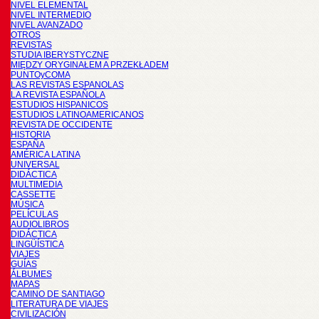
NIVEL ELEMENTAL
NIVEL INTERMEDIO
NIVEL AVANZADO
OTROS
REVISTAS
STUDIA IBERYSTYCZNE
MIĘDZY ORYGINAŁEM A PRZEKŁADEM
PUNTOyCOMA
LAS REVISTAS ESPANOLAS
LA REVISTA ESPAÑOLA
ESTUDIOS HISPANICOS
ESTUDIOS LATINOAMERICANOS
REVISTA DE OCCIDENTE
HISTORIA
ESPAÑA
AMÉRICA LATINA
UNIVERSAL
DIDÁCTICA
MULTIMEDIA
CASSETTE
MÚSICA
PELÍCULAS
AUDIOLIBROS
DIDÁCTICA
LINGÜÍSTICA
VIAJES
GUÍAS
ÁLBUMES
MAPAS
CAMINO DE SANTIAGO
LITERATURA DE VIAJES
CIVILIZACIÓN