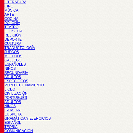
LITERATURA
CINE
MÚSICA
ARTE
COCINA
POLONIA
TEATRO
FILOSOFÍA
RELIGIÓN
DEPORTE
CULTURA
TRADUCTOLOGÍA
JUEGOS
METODOS
GALLEGO
ESPAÑOLES
NIÑOS
SECUNDARIA
ADULTOS
ESPECIFICOS
PERFECCIONAMIENTO
LICEO
CIVILIZACIÓN
PORTUGUÉS
ADULTOS
NIÑOS
CATALÁN
EUSKERA
GRAMÁTICA Y EJERCICIOS
ESPAÑOL
TEORÍA
COMUNICACIÓN