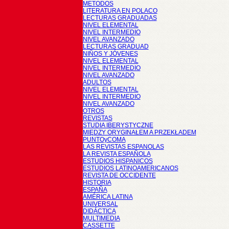
METODOS
LITERATURA EN POLACO
LECTURAS GRADUADAS
NIVEL ELEMENTAL
NIVEL INTERMEDIO
NIVEL AVANZADO
LECTURAS GRADUAD
NIÑOS Y JÓVENES
NIVEL ELEMENTAL
NIVEL INTERMEDIO
NIVEL AVANZADO
ADULTOS
NIVEL ELEMENTAL
NIVEL INTERMEDIO
NIVEL AVANZADO
OTROS
REVISTAS
STUDIA IBERYSTYCZNE
MIĘDZY ORYGINAŁEM A PRZEKŁADEM
PUNTOyCOMA
LAS REVISTAS ESPANOLAS
LA REVISTA ESPAÑOLA
ESTUDIOS HISPANICOS
ESTUDIOS LATINOAMERICANOS
REVISTA DE OCCIDENTE
HISTORIA
ESPAÑA
AMÉRICA LATINA
UNIVERSAL
DIDÁCTICA
MULTIMEDIA
CASSETTE