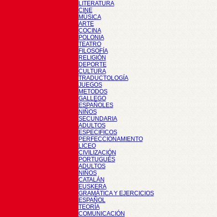
LITERATURA
CINE
MÚSICA
ARTE
COCINA
POLONIA
TEATRO
FILOSOFÍA
RELIGIÓN
DEPORTE
CULTURA
TRADUCTOLOGÍA
JUEGOS
METODOS
GALLEGO
ESPAÑOLES
NIÑOS
SECUNDARIA
ADULTOS
ESPECIFICOS
PERFECCIONAMIENTO
LICEO
CIVILIZACIÓN
PORTUGUÉS
ADULTOS
NIÑOS
CATALÁN
EUSKERA
GRAMÁTICA Y EJERCICIOS
ESPAÑOL
TEORÍA
COMUNICACIÓN