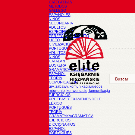
CATEGORÍAS
METODOS
GALLEGO
ESPAÑOLES
NIÑOS
SECUNDARIA
ADULTOS
ESPECIFICOS
PERFECCIONAMIENTO
LICEO
CIVILIZACIÓN
PORTUGUÉS
ADULTOS
NIÑOS
CATALÁN
EUSKERA
GRAMÁTICA Y EJERCICIOS
ESPAÑOL
TEORÍA
COMUNICACIÓN
gry, zabawy, komunikacja/juegos
mówienie, konwersacje, komunikacja
EJERCICIOS
PRUEBAS Y EXÁMENES DELE
LÉXICO
PORTUGUÉS
TEORÍA
GRAMATYKA/GRAMÁTICA
EJERCICIOS
DICCIONARIOS
ESPAÑOL
PORTUGUÉS