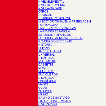
NIVEL ELEMENTAL
NIVEL INTERMEDIO
NIVEL AVANZADO
OTROS
REVISTAS
STUDIA IBERYSTYCZNE
MIĘDZY ORYGINAŁEM A PRZEKŁADEM
PUNTOyCOMA
LAS REVISTAS ESPANOLAS
LA REVISTA ESPAÑOLA
ESTUDIOS HISPANICOS
ESTUDIOS LATINOAMERICANOS
REVISTA DE OCCIDENTE
HISTORIA
ESPAÑA
AMÉRICA LATINA
UNIVERSAL
DIDÁCTICA
MULTIMEDIA
CASSETTE
MÚSICA
PELÍCULAS
AUDIOLIBROS
DIDÁCTICA
LINGÜÍSTICA
VIAJES
GUÍAS
ÁLBUMES
MAPAS
CAMINO DE SANTIAGO
LITERATURA DE VIAJES
CIVILIZACIÓN