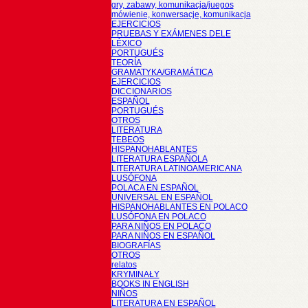
gry, zabawy, komunikacja/juegos
mówienie, konwersacje, komunikacja
EJERCICIOS
PRUEBAS Y EXÁMENES DELE
LÉXICO
PORTUGUÉS
TEORÍA
GRAMATYKA/GRAMÁTICA
EJERCICIOS
DICCIONARIOS
ESPAÑOL
PORTUGUÉS
OTROS
LITERATURA
TEBEOS
HISPANOHABLANTES
LITERATURA ESPAÑOLA
LITERATURA LATINOAMERICANA
LUSÓFONA
POLACA EN ESPAÑOL
UNIVERSAL EN ESPAÑOL
HISPANOHABLANTES EN POLACO
LUSÓFONA EN POLACO
PARA NIÑOS EN POLACO
PARA NIÑOS EN ESPAÑOL
BIOGRAFÍAS
OTROS
relatos
KRYMINAŁY
BOOKS IN ENGLISH
NIÑOS
LITERATURA EN ESPAÑOL