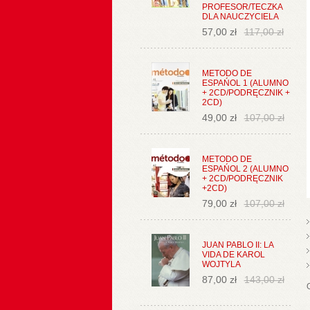
PROFESOR/TECZKA
DLA NAUCZYCIELA
57,00 zł
117,00 zł
METODO DE
ESPAŃOL 1 (ALUMNO
+ 2CD/PODRĘCZNIK +
2CD)
49,00 zł
107,00 zł
METODO DE
ESPAŃOL 2 (ALUMNO
+ 2CD/PODRĘCZNIK
+2CD)
79,00 zł
107,00 zł
JUAN PABLO II: LA
VIDA DE KAROL
WOJTYLA
87,00 zł
143,00 zł