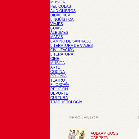
MÚSICA
PELÍCULAS
AUDIOLIBROS
DIDÁCTICA
LINGÜÍSTICA
VIAJES
GUÍAS
ÁLBUMES
MAPAS
CAMINO DE SANTIAGO
LITERATURA DE VIAJES
CIVILIZACIÓN
LITERATURA
CINE
MÚSICA
ARTE
COCINA
POLONIA
TEATRO
FILOSOFÍA
RELIGIÓN
DEPORTE
CULTURA
TRADUCTOLOGÍA
I
DESCUENTOS
AULA AMIGOS 2
CARPETA