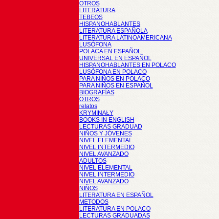
OTROS
LITERATURA
TEBEOS
HISPANOHABLANTES
LITERATURA ESPAÑOLA
LITERATURA LATINOAMERICANA
LUSÓFONA
POLACA EN ESPAÑOL
UNIVERSAL EN ESPAÑOL
HISPANOHABLANTES EN POLACO
LUSÓFONA EN POLACO
PARA NIÑOS EN POLACO
PARA NIÑOS EN ESPAÑOL
BIOGRAFÍAS
OTROS
relatos
KRYMINAŁY
BOOKS IN ENGLISH
LECTURAS GRADUAD
NIÑOS Y JÓVENES
NIVEL ELEMENTAL
NIVEL INTERMEDIO
NIVEL AVANZADO
ADULTOS
NIVEL ELEMENTAL
NIVEL INTERMEDIO
NIVEL AVANZADO
NIÑOS
LITERATURA EN ESPAÑOL
METODOS
LITERATURA EN POLACO
LECTURAS GRADUADAS