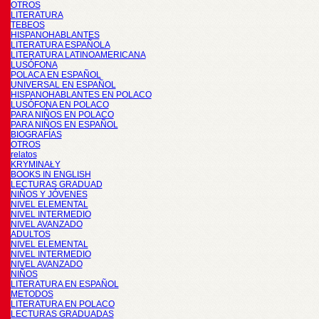
OTROS
LITERATURA
TEBEOS
HISPANOHABLANTES
LITERATURA ESPAÑOLA
LITERATURA LATINOAMERICANA
LUSÓFONA
POLACA EN ESPAÑOL
UNIVERSAL EN ESPAÑOL
HISPANOHABLANTES EN POLACO
LUSÓFONA EN POLACO
PARA NIÑOS EN POLACO
PARA NIÑOS EN ESPAÑOL
BIOGRAFÍAS
OTROS
relatos
KRYMINAŁY
BOOKS IN ENGLISH
LECTURAS GRADUAD
NIÑOS Y JÓVENES
NIVEL ELEMENTAL
NIVEL INTERMEDIO
NIVEL AVANZADO
ADULTOS
NIVEL ELEMENTAL
NIVEL INTERMEDIO
NIVEL AVANZADO
NIÑOS
LITERATURA EN ESPAÑOL
METODOS
LITERATURA EN POLACO
LECTURAS GRADUADAS