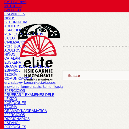
CATEGORÍAS
METODOS
GALLEGO
ESPAÑOLES
NIÑOS
SECUNDARIA
ADULTOS
ESPECIFICOS
PERFECCIONAMIENTO
LICEO
CIVILIZACIÓN
PORTUGUÉS
ADULTOS
NIÑOS
CATALÁN
EUSKERA
GRAMÁTICA Y EJERCICIOS
ESPAÑOL
TEORÍA
COMUNICACIÓN
gry, zabawy, komunikacja/juegos
mówienie, konwersacje, komunikacja
EJERCICIOS
PRUEBAS Y EXÁMENES DELE
LÉXICO
PORTUGUÉS
TEORÍA
GRAMATYKA/GRAMÁTICA
EJERCICIOS
DICCIONARIOS
ESPAÑOL
PORTUGUÉS