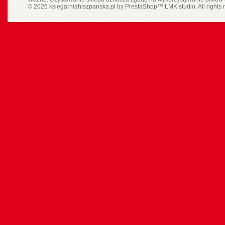
© 2026 ksiegarniahiszpanska.pl by
PrestaShop
™
LMK studio
. All rights