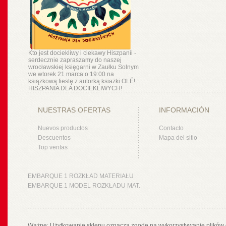
Kto jest dociekliwy i ciekawy Hiszpanii -
serdecznie zapraszamy do naszej
wrocławskiej księgarni w Zaułku Solnym
we wtorek 21 marca o 19:00 na
książkową fiestę z autorką ksiażki OLÉ!
HISZPANIA DLA DOCIEKLIWYCH!
NUESTRAS OFERTAS
INFORMACIÓN
Nuevos productos
Contacto
Descuentos
Mapa del sitio
Top ventas
EMBARQUE 1 ROZKŁAD MATERIAŁU
EMBARQUE 1 MODEL ROZKŁADU MAT.
Ważne: Użytkowanie sklepu oznacza zgodę na wykorzystywanie plików 