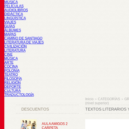
MÚSICA
PELÍCULAS
AUDIOLIBROS
DIDÁCTICA
LINGÜÍSTICA
VIAJES
GUÍAS
ÁLBUMES
MAPAS
CAMINO DE SANTIAGO
LITERATURA DE VIAJES
CIVILIZACIÓN
LITERATURA
CINE
MÚSICA
ARTE
COCINA
POLONIA
TEATRO
FILOSOFÍA
RELIGIÓN
DEPORTE
CULTURA
TRADUCTOLOGÍA
Inicio
CATEGORÍAS
GR
>
>
(nivel superior)
DESCUENTOS
TEXTOS LITERARIOS Y
AULA AMIGOS 2
CARPETA