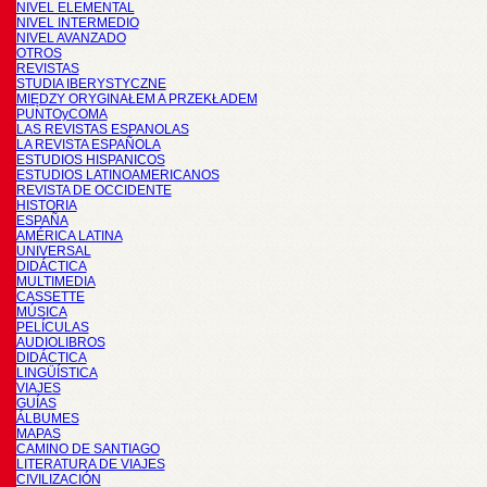
NIVEL ELEMENTAL
NIVEL INTERMEDIO
NIVEL AVANZADO
OTROS
REVISTAS
STUDIA IBERYSTYCZNE
MIĘDZY ORYGINAŁEM A PRZEKŁADEM
PUNTOyCOMA
LAS REVISTAS ESPANOLAS
LA REVISTA ESPAÑOLA
ESTUDIOS HISPANICOS
ESTUDIOS LATINOAMERICANOS
REVISTA DE OCCIDENTE
HISTORIA
ESPAÑA
AMÉRICA LATINA
UNIVERSAL
DIDÁCTICA
MULTIMEDIA
CASSETTE
MÚSICA
PELÍCULAS
AUDIOLIBROS
DIDÁCTICA
LINGÜÍSTICA
VIAJES
GUÍAS
ÁLBUMES
MAPAS
CAMINO DE SANTIAGO
LITERATURA DE VIAJES
CIVILIZACIÓN