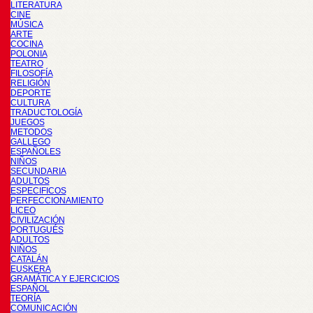
LITERATURA
CINE
MÚSICA
ARTE
COCINA
POLONIA
TEATRO
FILOSOFÍA
RELIGIÓN
DEPORTE
CULTURA
TRADUCTOLOGÍA
JUEGOS
METODOS
GALLEGO
ESPAÑOLES
NIÑOS
SECUNDARIA
ADULTOS
ESPECIFICOS
PERFECCIONAMIENTO
LICEO
CIVILIZACIÓN
PORTUGUÉS
ADULTOS
NIÑOS
CATALÁN
EUSKERA
GRAMÁTICA Y EJERCICIOS
ESPAÑOL
TEORÍA
COMUNICACIÓN