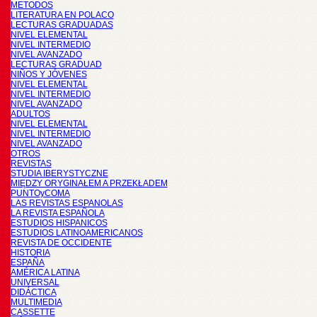
METODOS
LITERATURA EN POLACO
LECTURAS GRADUADAS
NIVEL ELEMENTAL
NIVEL INTERMEDIO
NIVEL AVANZADO
LECTURAS GRADUAD
NIÑOS Y JÓVENES
NIVEL ELEMENTAL
NIVEL INTERMEDIO
NIVEL AVANZADO
ADULTOS
NIVEL ELEMENTAL
NIVEL INTERMEDIO
NIVEL AVANZADO
OTROS
REVISTAS
STUDIA IBERYSTYCZNE
MIĘDZY ORYGINAŁEM A PRZEKŁADEM
PUNTOyCOMA
LAS REVISTAS ESPANOLAS
LA REVISTA ESPAÑOLA
ESTUDIOS HISPANICOS
ESTUDIOS LATINOAMERICANOS
REVISTA DE OCCIDENTE
HISTORIA
ESPAÑA
AMÉRICA LATINA
UNIVERSAL
DIDÁCTICA
MULTIMEDIA
CASSETTE