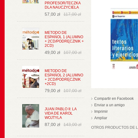
PROFESOR/TECZKA
DLA NAUCZYCIELA
57,00 zł
117,00 zł
METODO DE
ESPAŃOL 1 (ALUMNO
+ 2CD/PODRĘCZNIK +
2CD)
49,00 zł
107,00 zł
METODO DE
ESPAŃOL 2 (ALUMNO
+ 2CD/PODRĘCZNIK
+2CD)
79,00 zł
107,00 zł
Compartir en Facebook
Enviar a un amigo
JUAN PABLO II: LA
Imprimir
VIDA DE KAROL
WOJTYLA
Ampliar
87,00 zł
143,00 zł
OTROS PRODUCTOS DE LA