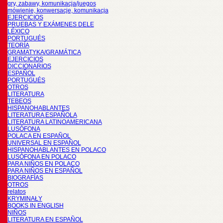
gry, zabawy, komunikacja/juegos
mówienie, konwersacje, komunikacja
EJERCICIOS
PRUEBAS Y EXÁMENES DELE
LÉXICO
PORTUGUÉS
TEORÍA
GRAMATYKA/GRAMÁTICA
EJERCICIOS
DICCIONARIOS
ESPAÑOL
PORTUGUÉS
OTROS
LITERATURA
TEBEOS
HISPANOHABLANTES
LITERATURA ESPAÑOLA
LITERATURA LATINOAMERICANA
LUSÓFONA
POLACA EN ESPAÑOL
UNIVERSAL EN ESPAÑOL
HISPANOHABLANTES EN POLACO
LUSÓFONA EN POLACO
PARA NIÑOS EN POLACO
PARA NIÑOS EN ESPAÑOL
BIOGRAFÍAS
OTROS
relatos
KRYMINAŁY
BOOKS IN ENGLISH
NIÑOS
LITERATURA EN ESPAÑOL