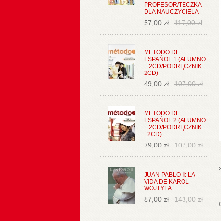
PROFESOR/TECZKA
DLA NAUCZYCIELA
57,00 zł
117,00 zł
METODO DE
ESPAŃOL 1 (ALUMNO
+ 2CD/PODRĘCZNIK +
2CD)
49,00 zł
107,00 zł
METODO DE
ESPAŃOL 2 (ALUMNO
+ 2CD/PODRĘCZNIK
+2CD)
79,00 zł
107,00 zł
JUAN PABLO II: LA
VIDA DE KAROL
WOJTYLA
87,00 zł
143,00 zł