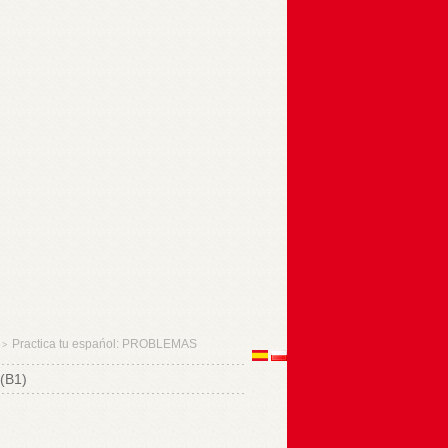
Practica tu espańol: PROBLEMAS
>
(B1)