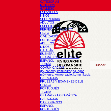
CATEGORÍAS
METODOS
GALLEGO
ESPAÑOLES
NIÑOS
SECUNDARIA
ADULTOS
ESPECIFICOS
PERFECCIONAMIENTO
LICEO
CIVILIZACIÓN
PORTUGUÉS
ADULTOS
NIÑOS
CATALÁN
EUSKERA
GRAMÁTICA Y EJERCICIOS
ESPAÑOL
TEORÍA
COMUNICACIÓN
gry, zabawy, komunikacja/juegos
mówienie, konwersacje, komunikacja
EJERCICIOS
PRUEBAS Y EXÁMENES DELE
LÉXICO
PORTUGUÉS
TEORÍA
GRAMATYKA/GRAMÁTICA
EJERCICIOS
DICCIONARIOS
ESPAÑOL
PORTUGUÉS