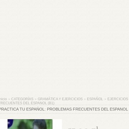
nicio
CATEGORÍAS
GRAMÁTICA Y EJERCICIOS
ESPAÑOL
EJERCICIOS
>
>
>
>
FRECUENTES DEL ESPANOL (B1)
PRACTICA TU ESPAŃOL: PROBLEMAS FRECUENTES DEL ESPANOL 