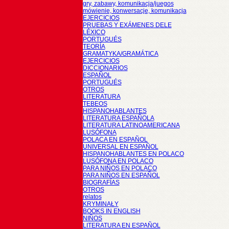
gry, zabawy, komunikacja/juegos
mówienie, konwersacje, komunikacja
EJERCICIOS
PRUEBAS Y EXÁMENES DELE
LÉXICO
PORTUGUÉS
TEORÍA
GRAMATYKA/GRAMÁTICA
EJERCICIOS
DICCIONARIOS
ESPAÑOL
PORTUGUÉS
OTROS
LITERATURA
TEBEOS
HISPANOHABLANTES
LITERATURA ESPAÑOLA
LITERATURA LATINOAMERICANA
LUSÓFONA
POLACA EN ESPAÑOL
UNIVERSAL EN ESPAÑOL
HISPANOHABLANTES EN POLACO
LUSÓFONA EN POLACO
PARA NIÑOS EN POLACO
PARA NIÑOS EN ESPAÑOL
BIOGRAFÍAS
OTROS
relatos
KRYMINAŁY
BOOKS IN ENGLISH
NIÑOS
LITERATURA EN ESPAÑOL