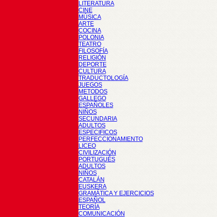
LITERATURA
CINE
MÚSICA
ARTE
COCINA
POLONIA
TEATRO
FILOSOFÍA
RELIGIÓN
DEPORTE
CULTURA
TRADUCTOLOGÍA
JUEGOS
METODOS
GALLEGO
ESPAÑOLES
NIÑOS
SECUNDARIA
ADULTOS
ESPECIFICOS
PERFECCIONAMIENTO
LICEO
CIVILIZACIÓN
PORTUGUÉS
ADULTOS
NIÑOS
CATALÁN
EUSKERA
GRAMÁTICA Y EJERCICIOS
ESPAÑOL
TEORÍA
COMUNICACIÓN