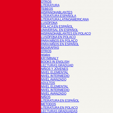
OTROS
LITERATURA
TEBEOS
HISPANOHABLANTES
LITERATURA ESPAÑOLA
LITERATURA LATINOAMERICANA
LUSÓFONA
POLACA EN ESPAÑOL
UNIVERSAL EN ESPAÑOL
HISPANOHABLANTES EN POLACO
LUSÓFONA EN POLACO
PARA NIÑOS EN POLACO
PARA NIÑOS EN ESPAÑOL
BIOGRAFÍAS
OTROS
relatos
KRYMINAŁY
BOOKS IN ENGLISH
LECTURAS GRADUAD
NIÑOS Y JÓVENES
NIVEL ELEMENTAL
NIVEL INTERMEDIO
NIVEL AVANZADO
ADULTOS
NIVEL ELEMENTAL
NIVEL INTERMEDIO
NIVEL AVANZADO
NIÑOS
LITERATURA EN ESPAÑOL
METODOS
LITERATURA EN POLACO
LECTURAS GRADUADAS