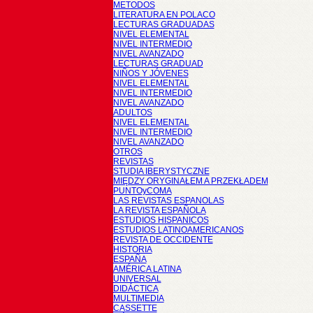
METODOS
LITERATURA EN POLACO
LECTURAS GRADUADAS
NIVEL ELEMENTAL
NIVEL INTERMEDIO
NIVEL AVANZADO
LECTURAS GRADUAD
NIÑOS Y JÓVENES
NIVEL ELEMENTAL
NIVEL INTERMEDIO
NIVEL AVANZADO
ADULTOS
NIVEL ELEMENTAL
NIVEL INTERMEDIO
NIVEL AVANZADO
OTROS
REVISTAS
STUDIA IBERYSTYCZNE
MIĘDZY ORYGINAŁEM A PRZEKŁADEM
PUNTOyCOMA
LAS REVISTAS ESPANOLAS
LA REVISTA ESPAÑOLA
ESTUDIOS HISPANICOS
ESTUDIOS LATINOAMERICANOS
REVISTA DE OCCIDENTE
HISTORIA
ESPAÑA
AMÉRICA LATINA
UNIVERSAL
DIDÁCTICA
MULTIMEDIA
CASSETTE