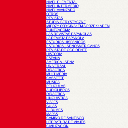
NIVEL ELEMENTAL
NIVEL INTERMEDIO
NIVEL AVANZADO
OTROS
REVISTAS
STUDIA IBERYSTYCZNE
MIĘDZY ORYGINAŁEM A PRZEKŁADEM
PUNTOyCOMA
LAS REVISTAS ESPANOLAS
LA REVISTA ESPAÑOLA
ESTUDIOS HISPANICOS
ESTUDIOS LATINOAMERICANOS
REVISTA DE OCCIDENTE
HISTORIA
ESPAÑA
AMÉRICA LATINA
UNIVERSAL
DIDÁCTICA
MULTIMEDIA
CASSETTE
MÚSICA
PELÍCULAS
AUDIOLIBROS
DIDÁCTICA
LINGÜÍSTICA
VIAJES
GUÍAS
ÁLBUMES
MAPAS
CAMINO DE SANTIAGO
LITERATURA DE VIAJES
CIVILIZACIÓN