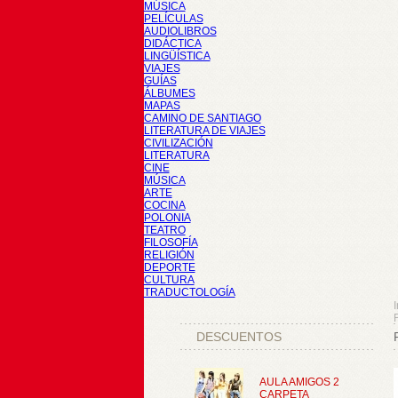
MÚSICA
PELÍCULAS
AUDIOLIBROS
DIDÁCTICA
LINGÜÍSTICA
VIAJES
GUÍAS
ÁLBUMES
MAPAS
CAMINO DE SANTIAGO
LITERATURA DE VIAJES
CIVILIZACIÓN
LITERATURA
CINE
MÚSICA
ARTE
COCINA
POLONIA
TEATRO
FILOSOFÍA
RELIGIÓN
DEPORTE
CULTURA
TRADUCTOLOGÍA
I
DESCUENTOS
AULA AMIGOS 2
CARPETA