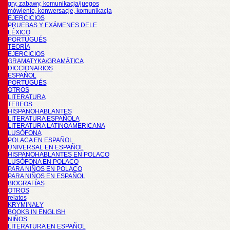
gry, zabawy, komunikacja/juegos
mówienie, konwersacje, komunikacja
EJERCICIOS
PRUEBAS Y EXÁMENES DELE
LÉXICO
PORTUGUÉS
TEORÍA
EJERCICIOS
GRAMATYKA/GRAMÁTICA
DICCIONARIOS
ESPAÑOL
PORTUGUÉS
OTROS
LITERATURA
TEBEOS
HISPANOHABLANTES
LITERATURA ESPAÑOLA
LITERATURA LATINOAMERICANA
LUSÓFONA
POLACA EN ESPAÑOL
UNIVERSAL EN ESPAÑOL
HISPANOHABLANTES EN POLACO
LUSÓFONA EN POLACO
PARA NIÑOS EN POLACO
PARA NIÑOS EN ESPAÑOL
BIOGRAFÍAS
OTROS
relatos
KRYMINAŁY
BOOKS IN ENGLISH
NIÑOS
LITERATURA EN ESPAÑOL