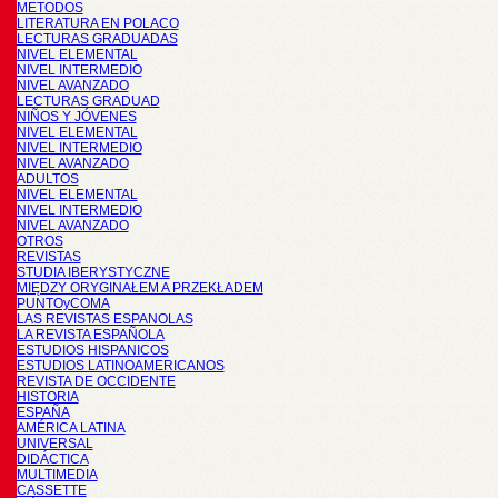
METODOS
LITERATURA EN POLACO
LECTURAS GRADUADAS
NIVEL ELEMENTAL
NIVEL INTERMEDIO
NIVEL AVANZADO
LECTURAS GRADUAD
NIÑOS Y JÓVENES
NIVEL ELEMENTAL
NIVEL INTERMEDIO
NIVEL AVANZADO
ADULTOS
NIVEL ELEMENTAL
NIVEL INTERMEDIO
NIVEL AVANZADO
OTROS
REVISTAS
STUDIA IBERYSTYCZNE
MIĘDZY ORYGINAŁEM A PRZEKŁADEM
PUNTOyCOMA
LAS REVISTAS ESPANOLAS
LA REVISTA ESPAÑOLA
ESTUDIOS HISPANICOS
ESTUDIOS LATINOAMERICANOS
REVISTA DE OCCIDENTE
HISTORIA
ESPAÑA
AMÉRICA LATINA
UNIVERSAL
DIDÁCTICA
MULTIMEDIA
CASSETTE