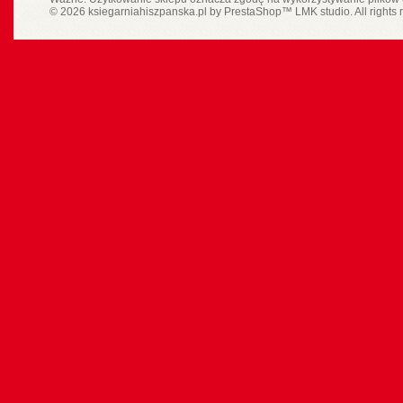
© 2026 ksiegarniahiszpanska.pl by
PrestaShop
™
LMK studio
. All rights