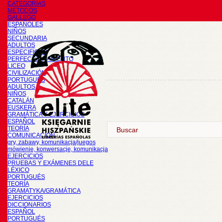
CATEGORÍAS
METODOS
GALLEGO
ESPAÑOLES
NIÑOS
SECUNDARIA
ADULTOS
ESPECIFICOS
PERFECCIONAMIENTO
LICEO
CIVILIZACIÓN
PORTUGUÉS
ADULTOS
NIÑOS
CATALÁN
EUSKERA
GRAMÁTICA Y EJERCICIOS
ESPAÑOL
TEORÍA
COMUNICACIÓN
gry, zabawy, komunikacja/juegos
mówienie, konwersacje, komunikacja
EJERCICIOS
PRUEBAS Y EXÁMENES DELE
LÉXICO
PORTUGUÉS
TEORÍA
GRAMATYKA/GRAMÁTICA
EJERCICIOS
DICCIONARIOS
ESPAÑOL
PORTUGUÉS