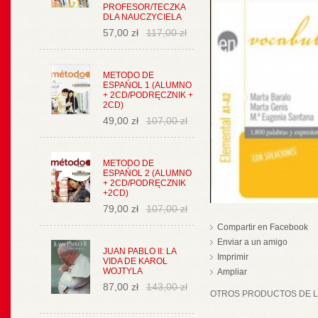
PROFESOR/TECZKA
DLA NAUCZYCIELA
57,00 zł
117,00 zł
METODO DE
ESPAŃOL 1 (ALUMNO
+ 2CD/PODRĘCZNIK +
2CD)
49,00 zł
107,00 zł
METODO DE
ESPAŃOL 2 (ALUMNO
+ 2CD/PODRĘCZNIK
+2CD)
79,00 zł
107,00 zł
Compartir en Facebook
Enviar a un amigo
JUAN PABLO II: LA
Imprimir
VIDA DE KAROL
WOJTYLA
Ampliar
87,00 zł
143,00 zł
OTROS PRODUCTOS DE LA