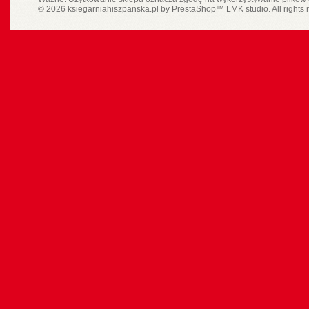
© 2026 ksiegarniahiszpanska.pl by
PrestaShop
™
LMK studio
. All rights