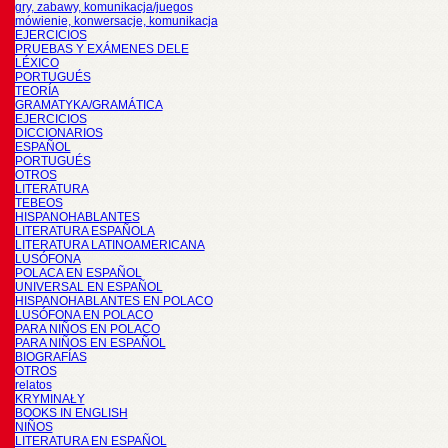
gry, zabawy, komunikacja/juegos
mówienie, konwersacje, komunikacja
EJERCICIOS
PRUEBAS Y EXÁMENES DELE
LÉXICO
PORTUGUÉS
TEORÍA
GRAMATYKA/GRAMÁTICA
EJERCICIOS
DICCIONARIOS
ESPAÑOL
PORTUGUÉS
OTROS
LITERATURA
TEBEOS
HISPANOHABLANTES
LITERATURA ESPAÑOLA
LITERATURA LATINOAMERICANA
LUSÓFONA
POLACA EN ESPAÑOL
UNIVERSAL EN ESPAÑOL
HISPANOHABLANTES EN POLACO
LUSÓFONA EN POLACO
PARA NIÑOS EN POLACO
PARA NIÑOS EN ESPAÑOL
BIOGRAFÍAS
OTROS
relatos
KRYMINAŁY
BOOKS IN ENGLISH
NIÑOS
LITERATURA EN ESPAÑOL