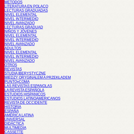
METODOS
LITERATURA EN POLACO
LECTURAS GRADUADAS
NIVEL ELEMENTAL
NIVEL INTERMEDIO
NIVEL AVANZADO
LECTURAS GRADUAD
NIÑOS Y JÓVENES
NIVEL ELEMENTAL
NIVEL INTERMEDIO
NIVEL AVANZADO
ADULTOS
NIVEL ELEMENTAL
NIVEL INTERMEDIO
NIVEL AVANZADO
OTROS
REVISTAS
STUDIA IBERYSTYCZNE
MIĘDZY ORYGINAŁEM A PRZEKŁADEM
PUNTOyCOMA
LAS REVISTAS ESPANOLAS
LA REVISTA ESPAÑOLA
ESTUDIOS HISPANICOS
ESTUDIOS LATINOAMERICANOS
REVISTA DE OCCIDENTE
HISTORIA
ESPAÑA
AMÉRICA LATINA
UNIVERSAL
DIDÁCTICA
MULTIMEDIA
CASSETTE