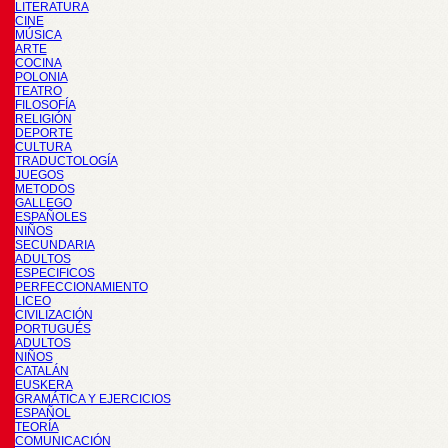
LITERATURA
CINE
MÚSICA
ARTE
COCINA
POLONIA
TEATRO
FILOSOFÍA
RELIGIÓN
DEPORTE
CULTURA
TRADUCTOLOGÍA
JUEGOS
METODOS
GALLEGO
ESPAÑOLES
NIÑOS
SECUNDARIA
ADULTOS
ESPECIFICOS
PERFECCIONAMIENTO
LICEO
CIVILIZACIÓN
PORTUGUÉS
ADULTOS
NIÑOS
CATALÁN
EUSKERA
GRAMÁTICA Y EJERCICIOS
ESPAÑOL
TEORÍA
COMUNICACIÓN