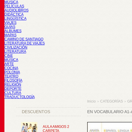
MÚSICA
PELÍCULAS
AUDIOLIBROS
DIDÁCTICA
LINGÜÍSTICA
VIAJES
GUÍAS
ÁLBUMES
MAPAS
CAMINO DE SANTIAGO
LITERATURA DE VIAJES
CIVILIZACIÓN
LITERATURA
CINE
MÚSICA
ARTE
COCINA
POLONIA
TEATRO
FILOSOFÍA
RELIGIÓN
DEPORTE
CULTURA
TRADUCTOLOGÍA
Inicio
CATEGORÍAS
GR
>
>
DESCUENTOS
EN VOCABULARIO A1-
AULA AMIGOS 2
CARPETA