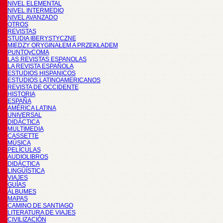
NIVEL ELEMENTAL
NIVEL INTERMEDIO
NIVEL AVANZADO
OTROS
REVISTAS
STUDIA IBERYSTYCZNE
MIĘDZY ORYGINAŁEM A PRZEKŁADEM
PUNTOyCOMA
LAS REVISTAS ESPANOLAS
LA REVISTA ESPAÑOLA
ESTUDIOS HISPANICOS
ESTUDIOS LATINOAMERICANOS
REVISTA DE OCCIDENTE
HISTORIA
ESPAÑA
AMÉRICA LATINA
UNIVERSAL
DIDÁCTICA
MULTIMEDIA
CASSETTE
MÚSICA
PELÍCULAS
AUDIOLIBROS
DIDÁCTICA
LINGÜÍSTICA
VIAJES
GUÍAS
ÁLBUMES
MAPAS
CAMINO DE SANTIAGO
LITERATURA DE VIAJES
CIVILIZACIÓN