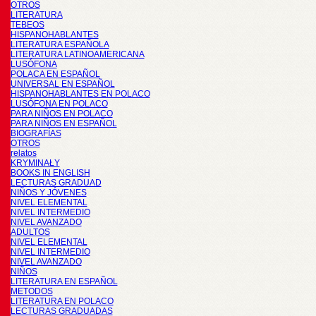
OTROS
LITERATURA
TEBEOS
HISPANOHABLANTES
LITERATURA ESPAÑOLA
LITERATURA LATINOAMERICANA
LUSÓFONA
POLACA EN ESPAÑOL
UNIVERSAL EN ESPAÑOL
HISPANOHABLANTES EN POLACO
LUSÓFONA EN POLACO
PARA NIÑOS EN POLACO
PARA NIÑOS EN ESPAÑOL
BIOGRAFÍAS
OTROS
relatos
KRYMINAŁY
BOOKS IN ENGLISH
LECTURAS GRADUAD
NIÑOS Y JÓVENES
NIVEL ELEMENTAL
NIVEL INTERMEDIO
NIVEL AVANZADO
ADULTOS
NIVEL ELEMENTAL
NIVEL INTERMEDIO
NIVEL AVANZADO
NIÑOS
LITERATURA EN ESPAÑOL
METODOS
LITERATURA EN POLACO
LECTURAS GRADUADAS