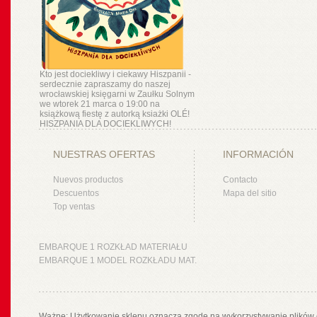
Kto jest dociekliwy i ciekawy Hiszpanii -
serdecznie zapraszamy do naszej
wrocławskiej księgarni w Zaułku Solnym
we wtorek 21 marca o 19:00 na
książkową fiestę z autorką ksiażki OLÉ!
HISZPANIA DLA DOCIEKLIWYCH!
NUESTRAS OFERTAS
INFORMACIÓN
Nuevos productos
Contacto
Descuentos
Mapa del sitio
Top ventas
EMBARQUE 1 ROZKŁAD MATERIAŁU
EMBARQUE 1 MODEL ROZKŁADU MAT.
Ważne: Użytkowanie sklepu oznacza zgodę na wykorzystywanie plików 