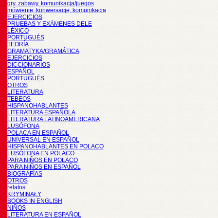
gry, zabawy, komunikacja/juegos
mówienie, konwersacje, komunikacja
EJERCICIOS
PRUEBAS Y EXÁMENES DELE
LÉXICO
PORTUGUÉS
TEORÍA
GRAMATYKA/GRAMÁTICA
EJERCICIOS
DICCIONARIOS
ESPAÑOL
PORTUGUÉS
OTROS
LITERATURA
TEBEOS
HISPANOHABLANTES
LITERATURA ESPAÑOLA
LITERATURA LATINOAMERICANA
LUSÓFONA
POLACA EN ESPAÑOL
UNIVERSAL EN ESPAÑOL
HISPANOHABLANTES EN POLACO
LUSÓFONA EN POLACO
PARA NIÑOS EN POLACO
PARA NIÑOS EN ESPAÑOL
BIOGRAFÍAS
OTROS
relatos
KRYMINAŁY
BOOKS IN ENGLISH
NIÑOS
LITERATURA EN ESPAÑOL