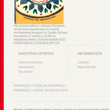
Kto jest dociekliwy i ciekawy Hiszpanii -
serdecznie zapraszamy do naszej
wrocławskiej księgarni w Zaułku Solnym
we wtorek 21 marca o 19:00 na
książkową fiestę z autorką ksiażki OLÉ!
HISZPANIA DLA DOCIEKLIWYCH!
NUESTRAS OFERTAS
INFORMACIÓN
Nuevos productos
Contacto
Descuentos
Mapa del sitio
Top ventas
EMBARQUE 1 ROZKŁAD MATERIAŁU
EMBARQUE 1 MODEL ROZKŁADU MAT.
Ważne: Użytkowanie sklepu oznacza zgodę na wykorzystywanie plików 