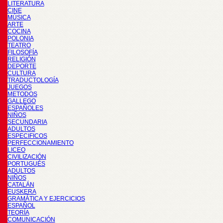
LITERATURA
CINE
MÚSICA
ARTE
COCINA
POLONIA
TEATRO
FILOSOFÍA
RELIGIÓN
DEPORTE
CULTURA
TRADUCTOLOGÍA
JUEGOS
METODOS
GALLEGO
ESPAÑOLES
NIÑOS
SECUNDARIA
ADULTOS
ESPECIFICOS
PERFECCIONAMIENTO
LICEO
CIVILIZACIÓN
PORTUGUÉS
ADULTOS
NIÑOS
CATALÁN
EUSKERA
GRAMÁTICA Y EJERCICIOS
ESPAÑOL
TEORÍA
COMUNICACIÓN