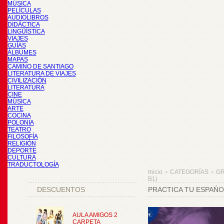
MÚSICA
PELÍCULAS
AUDIOLIBROS
DIDÁCTICA
LINGÜÍSTICA
VIAJES
GUÍAS
ÁLBUMES
MAPAS
CAMINO DE SANTIAGO
LITERATURA DE VIAJES
CIVILIZACIÓN
LITERATURA
CINE
MÚSICA
ARTE
COCINA
POLONIA
TEATRO
FILOSOFÍA
RELIGIÓN
DEPORTE
CULTURA
TRADUCTOLOGÍA
Inicio
CATEGORÍAS
GR
>
>
B1)
DESCUENTOS
PRACTICA TU ESPAŃOL
AULA AMIGOS 2
CARPETA