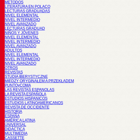
METODOS
LITERATURA EN POLACO
LECTURAS GRADUADAS
NIVEL ELEMENTAL
NIVEL INTERMEDIO
NIVEL AVANZADO
LECTURAS GRADUAD
NIÑOS Y JÓVENES
NIVEL ELEMENTAL
NIVEL INTERMEDIO
NIVEL AVANZADO
ADULTOS
NIVEL ELEMENTAL
NIVEL INTERMEDIO
NIVEL AVANZADO
OTROS
REVISTAS
STUDIA IBERYSTYCZNE
MIĘDZY ORYGINAŁEM A PRZEKŁADEM
PUNTOyCOMA
LAS REVISTAS ESPANOLAS
LA REVISTA ESPAÑOLA
ESTUDIOS HISPANICOS
ESTUDIOS LATINOAMERICANOS
REVISTA DE OCCIDENTE
HISTORIA
ESPAÑA
AMÉRICA LATINA
UNIVERSAL
DIDÁCTICA
MULTIMEDIA
CASSETTE