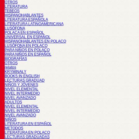
OTROS
LITERATURA
TEBEOS
HISPANOHABLANTES
LITERATURA ESPAÑOLA
LITERATURA LATINOAMERICANA
LUSÓFONA
POLACA EN ESPAÑOL
UNIVERSAL EN ESPAÑOL
HISPANOHABLANTES EN POLACO
LUSÓFONA EN POLACO
PARA NIÑOS EN POLACO
PARA NIÑOS EN ESPAÑOL
BIOGRAFÍAS
OTROS
relatos
KRYMINAŁY
BOOKS IN ENGLISH
LECTURAS GRADUAD
NIÑOS Y JÓVENES
NIVEL ELEMENTAL
NIVEL INTERMEDIO
NIVEL AVANZADO
ADULTOS
NIVEL ELEMENTAL
NIVEL INTERMEDIO
NIVEL AVANZADO
NIÑOS
LITERATURA EN ESPAÑOL
METODOS
LITERATURA EN POLACO
LECTURAS GRADUADAS