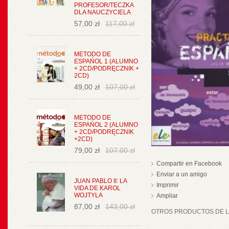
PROFESOR/TECZKA
DLA NAUCZYCIELA
57,00 zł
117,00 zł
METODO DE
ESPAŃOL 1 (ALUMNO
+ 2CD/PODRĘCZNIK +
2CD)
49,00 zł
107,00 zł
METODO DE
ESPAŃOL 2 (ALUMNO
+ 2CD/PODRĘCZNIK
+2CD)
79,00 zł
107,00 zł
Compartir en Facebook
Enviar a un amigo
JUAN PABLO II: LA
Imprimir
VIDA DE KAROL
WOJTYLA
Ampliar
87,00 zł
143,00 zł
OTROS PRODUCTOS DE LA