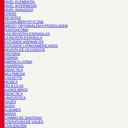
NIVEL ELEMENTAL
NIVEL INTERMEDIO
NIVEL AVANZADO
OTROS
REVISTAS
STUDIA IBERYSTYCZNE
MIĘDZY ORYGINAŁEM A PRZEKŁADEM
PUNTOyCOMA
LAS REVISTAS ESPANOLAS
LA REVISTA ESPAÑOLA
ESTUDIOS HISPANICOS
ESTUDIOS LATINOAMERICANOS
REVISTA DE OCCIDENTE
HISTORIA
ESPAÑA
AMÉRICA LATINA
UNIVERSAL
DIDÁCTICA
MULTIMEDIA
CASSETTE
MÚSICA
PELÍCULAS
AUDIOLIBROS
DIDÁCTICA
LINGÜÍSTICA
VIAJES
GUÍAS
ÁLBUMES
MAPAS
CAMINO DE SANTIAGO
LITERATURA DE VIAJES
CIVILIZACIÓN