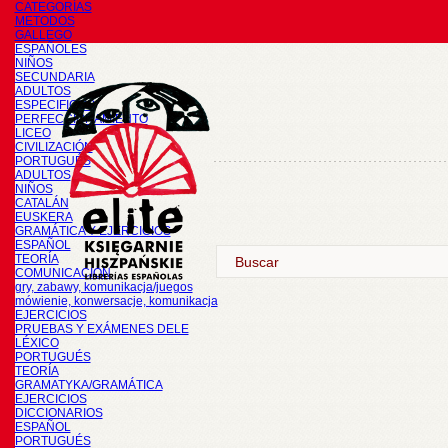
CATEGORÍAS
METODOS
GALLEGO
ESPAÑOLES
NIÑOS
SECUNDARIA
ADULTOS
ESPECIFICOS
PERFECCIONAMIENTO
LICEO
CIVILIZACIÓN
PORTUGUÉS
ADULTOS
NIÑOS
CATALÁN
EUSKERA
GRAMÁTICA Y EJERCICIOS
ESPAÑOL
TEORÍA
COMUNICACIÓN
gry, zabawy, komunikacja/juegos
mówienie, konwersacje, komunikacja
EJERCICIOS
PRUEBAS Y EXÁMENES DELE
LÉXICO
PORTUGUÉS
TEORÍA
GRAMATYKA/GRAMÁTICA
EJERCICIOS
DICCIONARIOS
ESPAÑOL
PORTUGUÉS