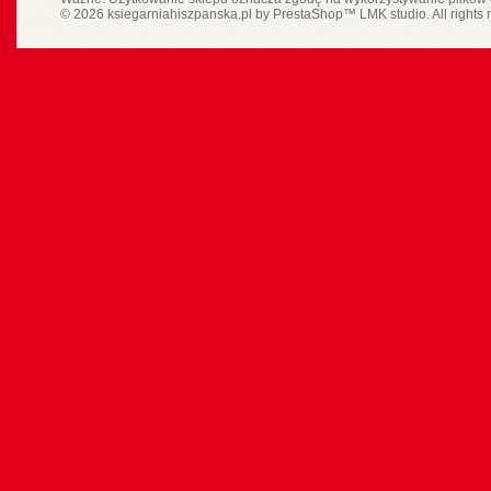
© 2026 ksiegarniahiszpanska.pl by
PrestaShop
™
LMK studio
. All rights