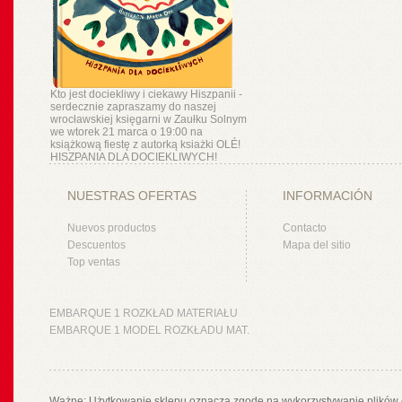
Kto jest dociekliwy i ciekawy Hiszpanii -
serdecznie zapraszamy do naszej
wrocławskiej księgarni w Zaułku Solnym
we wtorek 21 marca o 19:00 na
książkową fiestę z autorką ksiażki OLÉ!
HISZPANIA DLA DOCIEKLIWYCH!
NUESTRAS OFERTAS
INFORMACIÓN
Nuevos productos
Contacto
Descuentos
Mapa del sitio
Top ventas
EMBARQUE 1 ROZKŁAD MATERIAŁU
EMBARQUE 1 MODEL ROZKŁADU MAT.
Ważne: Użytkowanie sklepu oznacza zgodę na wykorzystywanie plików 