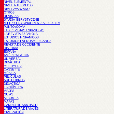
NIVEL ELEMENTAL
NIVEL INTERMEDIO
NIVEL AVANZADO
OTROS
REVISTAS
STUDIA IBERYSTYCZNE
MIĘDZY ORYGINAŁEM A PRZEKŁADEM
PUNTOyCOMA
LAS REVISTAS ESPANOLAS
LA REVISTA ESPAÑOLA
ESTUDIOS HISPANICOS
ESTUDIOS LATINOAMERICANOS
REVISTA DE OCCIDENTE
HISTORIA
ESPAÑA
AMÉRICA LATINA
UNIVERSAL
DIDÁCTICA
MULTIMEDIA
CASSETTE
MÚSICA
PELÍCULAS
AUDIOLIBROS
DIDÁCTICA
LINGÜÍSTICA
VIAJES
GUÍAS
ÁLBUMES
MAPAS
CAMINO DE SANTIAGO
LITERATURA DE VIAJES
CIVILIZACIÓN