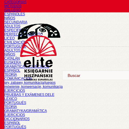
CATEGORÍAS
METODOS
GALLEGO
ESPAÑOLES
NIÑOS
SECUNDARIA
ADULTOS
ESPECIFICOS
PERFECCIONAMIENTO
LICEO
CIVILIZACIÓN
PORTUGUÉS
ADULTOS
NIÑOS
CATALÁN
EUSKERA
GRAMÁTICA Y EJERCICIOS
ESPAÑOL
TEORÍA
COMUNICACIÓN
gry, zabawy, komunikacja/juegos
mówienie, konwersacje, komunikacja
EJERCICIOS
PRUEBAS Y EXÁMENES DELE
LÉXICO
PORTUGUÉS
TEORÍA
GRAMATYKA/GRAMÁTICA
EJERCICIOS
DICCIONARIOS
ESPAÑOL
PORTUGUÉS