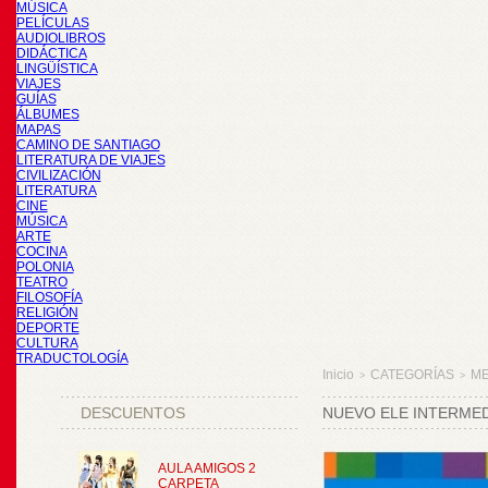
MÚSICA
PELÍCULAS
AUDIOLIBROS
DIDÁCTICA
LINGÜÍSTICA
VIAJES
GUÍAS
ÁLBUMES
MAPAS
CAMINO DE SANTIAGO
LITERATURA DE VIAJES
CIVILIZACIÓN
LITERATURA
CINE
MÚSICA
ARTE
COCINA
POLONIA
TEATRO
FILOSOFÍA
RELIGIÓN
DEPORTE
CULTURA
TRADUCTOLOGÍA
Inicio
CATEGORÍAS
M
>
>
DESCUENTOS
NUEVO ELE INTERMED
AULA AMIGOS 2
CARPETA