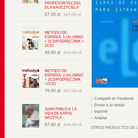
PROFESOR/TECZKA
DLA NAUCZYCIELA
57,00 zł
117,00 zł
METODO DE
ESPAŃOL 1 (ALUMNO
+ 2CD/PODRĘCZNIK +
2CD)
49,00 zł
107,00 zł
METODO DE
ESPAŃOL 2 (ALUMNO
+ 2CD/PODRĘCZNIK
+2CD)
79,00 zł
107,00 zł
Compartir en Facebook
Enviar a un amigo
JUAN PABLO II: LA
Imprimir
VIDA DE KAROL
WOJTYLA
Ampliar
87,00 zł
143,00 zł
OTROS PRODUCTOS DE LA