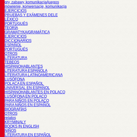
gry, zabawy, komunikacja/juegos
mówienie, konwersacje, komunikacja
EJERCICIOS
PRUEBAS Y EXÁMENES DELE
LÉXICO
PORTUGUÉS
TEORÍA
GRAMATYKA/GRAMÁTICA
EJERCICIOS
DICCIONARIOS
ESPAÑOL
PORTUGUÉS
OTROS
LITERATURA
TEBEOS
HISPANOHABLANTES
LITERATURA ESPAÑOLA
LITERATURA LATINOAMERICANA
LUSÓFONA
POLACA EN ESPAÑOL
UNIVERSAL EN ESPAÑOL
HISPANOHABLANTES EN POLACO
LUSÓFONA EN POLACO
PARA NIÑOS EN POLACO
PARA NIÑOS EN ESPAÑOL
BIOGRAFÍAS
OTROS
relatos
KRYMINAŁY
BOOKS IN ENGLISH
NIÑOS
LITERATURA EN ESPAÑOL