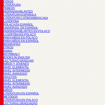
OTROS
LITERATURA
TEBEOS
HISPANOHABLANTES
LITERATURA ESPAÑOLA
LITERATURA LATINOAMERICANA
LUSÓFONA
POLACA EN ESPAÑOL
UNIVERSAL EN ESPAÑOL
HISPANOHABLANTES EN POLACO
LUSÓFONA EN POLACO
PARA NIÑOS EN POLACO
PARA NIÑOS EN ESPAÑOL
BIOGRAFÍAS
OTROS
relatos
KRYMINAŁY
BOOKS IN ENGLISH
LECTURAS GRADUAD
NIÑOS Y JÓVENES
NIVEL ELEMENTAL
NIVEL INTERMEDIO
NIVEL AVANZADO
ADULTOS
NIVEL ELEMENTAL
NIVEL INTERMEDIO
NIVEL AVANZADO
NIÑOS
LITERATURA EN ESPAÑOL
METODOS
LITERATURA EN POLACO
LECTURAS GRADUADAS