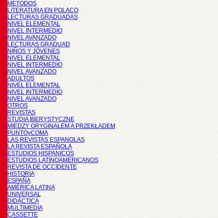
METODOS
LITERATURA EN POLACO
LECTURAS GRADUADAS
NIVEL ELEMENTAL
NIVEL INTERMEDIO
NIVEL AVANZADO
LECTURAS GRADUAD
NIÑOS Y JÓVENES
NIVEL ELEMENTAL
NIVEL INTERMEDIO
NIVEL AVANZADO
ADULTOS
NIVEL ELEMENTAL
NIVEL INTERMEDIO
NIVEL AVANZADO
OTROS
REVISTAS
STUDIA IBERYSTYCZNE
MIĘDZY ORYGINAŁEM A PRZEKŁADEM
PUNTOyCOMA
LAS REVISTAS ESPANOLAS
LA REVISTA ESPAÑOLA
ESTUDIOS HISPANICOS
ESTUDIOS LATINOAMERICANOS
REVISTA DE OCCIDENTE
HISTORIA
ESPAÑA
AMÉRICA LATINA
UNIVERSAL
DIDÁCTICA
MULTIMEDIA
CASSETTE