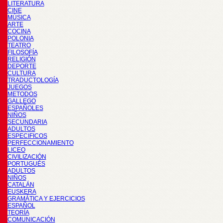
LITERATURA
CINE
MÚSICA
ARTE
COCINA
POLONIA
TEATRO
FILOSOFÍA
RELIGIÓN
DEPORTE
CULTURA
TRADUCTOLOGÍA
JUEGOS
METODOS
GALLEGO
ESPAÑOLES
NIÑOS
SECUNDARIA
ADULTOS
ESPECIFICOS
PERFECCIONAMIENTO
LICEO
CIVILIZACIÓN
PORTUGUÉS
ADULTOS
NIÑOS
CATALÁN
EUSKERA
GRAMÁTICA Y EJERCICIOS
ESPAÑOL
TEORÍA
COMUNICACIÓN