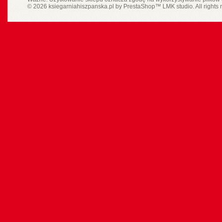
© 2026 ksiegarniahiszpanska.pl by
PrestaShop
™
LMK studio
. All rights