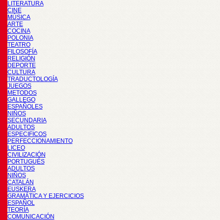
LITERATURA
CINE
MÚSICA
ARTE
COCINA
POLONIA
TEATRO
FILOSOFÍA
RELIGIÓN
DEPORTE
CULTURA
TRADUCTOLOGÍA
JUEGOS
METODOS
GALLEGO
ESPAÑOLES
NIÑOS
SECUNDARIA
ADULTOS
ESPECIFICOS
PERFECCIONAMIENTO
LICEO
CIVILIZACIÓN
PORTUGUÉS
ADULTOS
NIÑOS
CATALÁN
EUSKERA
GRAMÁTICA Y EJERCICIOS
ESPAÑOL
TEORÍA
COMUNICACIÓN