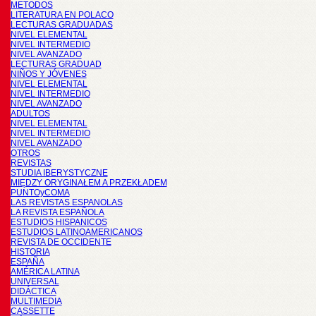
METODOS
LITERATURA EN POLACO
LECTURAS GRADUADAS
NIVEL ELEMENTAL
NIVEL INTERMEDIO
NIVEL AVANZADO
LECTURAS GRADUAD
NIÑOS Y JÓVENES
NIVEL ELEMENTAL
NIVEL INTERMEDIO
NIVEL AVANZADO
ADULTOS
NIVEL ELEMENTAL
NIVEL INTERMEDIO
NIVEL AVANZADO
OTROS
REVISTAS
STUDIA IBERYSTYCZNE
MIĘDZY ORYGINAŁEM A PRZEKŁADEM
PUNTOyCOMA
LAS REVISTAS ESPANOLAS
LA REVISTA ESPAÑOLA
ESTUDIOS HISPANICOS
ESTUDIOS LATINOAMERICANOS
REVISTA DE OCCIDENTE
HISTORIA
ESPAÑA
AMÉRICA LATINA
UNIVERSAL
DIDÁCTICA
MULTIMEDIA
CASSETTE