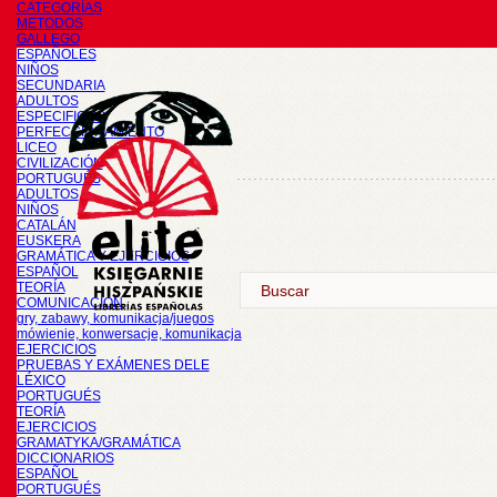
CATEGORÍAS
METODOS
GALLEGO
ESPAÑOLES
NIÑOS
SECUNDARIA
ADULTOS
ESPECIFICOS
PERFECCIONAMIENTO
LICEO
CIVILIZACIÓN
PORTUGUÉS
ADULTOS
NIÑOS
CATALÁN
EUSKERA
GRAMÁTICA Y EJERCICIOS
ESPAÑOL
TEORÍA
COMUNICACIÓN
gry, zabawy, komunikacja/juegos
mówienie, konwersacje, komunikacja
EJERCICIOS
PRUEBAS Y EXÁMENES DELE
LÉXICO
PORTUGUÉS
TEORÍA
EJERCICIOS
GRAMATYKA/GRAMÁTICA
DICCIONARIOS
ESPAÑOL
PORTUGUÉS