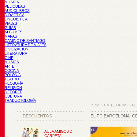
MÚSICA
PELÍCULAS
AUDIOLIBROS
DIDÁCTICA
LINGÜÍSTICA
VIAJES
GUÍAS
ÁLBUMES
MAPAS
CAMINO DE SANTIAGO
LITERATURA DE VIAJES
CIVILIZACIÓN
LITERATURA
CINE
MÚSICA
ARTE
COCINA
POLONIA
TEATRO
FILOSOFÍA
RELIGIÓN
DEPORTE
CULTURA
TRADUCTOLOGÍA
Inicio
CATEGORÍAS
LE
>
>
DESCUENTOS
EL FC BARCELONA+CD
AULA AMIGOS 2
CARPETA