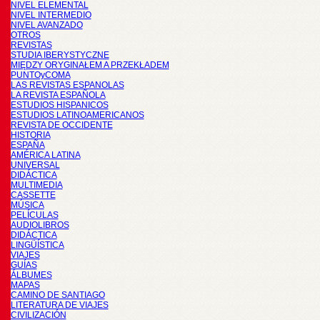
NIVEL ELEMENTAL
NIVEL INTERMEDIO
NIVEL AVANZADO
OTROS
REVISTAS
STUDIA IBERYSTYCZNE
MIĘDZY ORYGINAŁEM A PRZEKŁADEM
PUNTOyCOMA
LAS REVISTAS ESPANOLAS
LA REVISTA ESPAÑOLA
ESTUDIOS HISPANICOS
ESTUDIOS LATINOAMERICANOS
REVISTA DE OCCIDENTE
HISTORIA
ESPAÑA
AMÉRICA LATINA
UNIVERSAL
DIDÁCTICA
MULTIMEDIA
CASSETTE
MÚSICA
PELÍCULAS
AUDIOLIBROS
DIDÁCTICA
LINGÜÍSTICA
VIAJES
GUÍAS
ÁLBUMES
MAPAS
CAMINO DE SANTIAGO
LITERATURA DE VIAJES
CIVILIZACIÓN