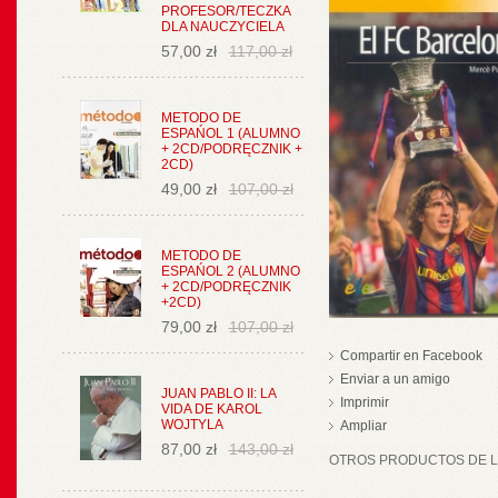
PROFESOR/TECZKA
DLA NAUCZYCIELA
57,00 zł
117,00 zł
METODO DE
ESPAŃOL 1 (ALUMNO
+ 2CD/PODRĘCZNIK +
2CD)
49,00 zł
107,00 zł
METODO DE
ESPAŃOL 2 (ALUMNO
+ 2CD/PODRĘCZNIK
+2CD)
79,00 zł
107,00 zł
Compartir en Facebook
Enviar a un amigo
JUAN PABLO II: LA
Imprimir
VIDA DE KAROL
WOJTYLA
Ampliar
87,00 zł
143,00 zł
OTROS PRODUCTOS DE LA