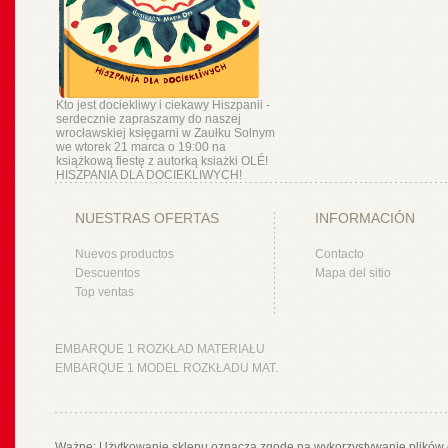
Kto jest dociekliwy i ciekawy Hiszpanii -
serdecznie zapraszamy do naszej
wrocławskiej księgarni w Zaułku Solnym
we wtorek 21 marca o 19:00 na
książkową fiestę z autorką ksiażki OLÉ!
HISZPANIA DLA DOCIEKLIWYCH!
NUESTRAS OFERTAS
INFORMACIÓN
Nuevos productos
Contacto
Descuentos
Mapa del sitio
Top ventas
EMBARQUE 1 ROZKŁAD MATERIAŁU
EMBARQUE 1 MODEL ROZKŁADU MAT.
Ważne: Użytkowanie sklepu oznacza zgodę na wykorzystywanie plików 