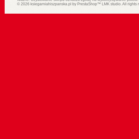
© 2026 ksiegarniahiszpanska.pl by
PrestaShop
™
LMK studio
. All rights