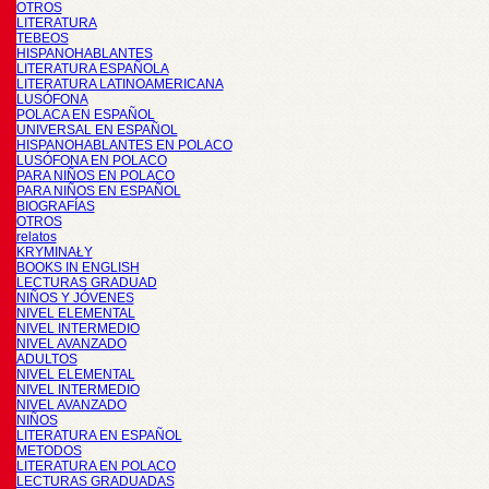
OTROS
LITERATURA
TEBEOS
HISPANOHABLANTES
LITERATURA ESPAÑOLA
LITERATURA LATINOAMERICANA
LUSÓFONA
POLACA EN ESPAÑOL
UNIVERSAL EN ESPAÑOL
HISPANOHABLANTES EN POLACO
LUSÓFONA EN POLACO
PARA NIÑOS EN POLACO
PARA NIÑOS EN ESPAÑOL
BIOGRAFÍAS
OTROS
relatos
KRYMINAŁY
BOOKS IN ENGLISH
LECTURAS GRADUAD
NIÑOS Y JÓVENES
NIVEL ELEMENTAL
NIVEL INTERMEDIO
NIVEL AVANZADO
ADULTOS
NIVEL ELEMENTAL
NIVEL INTERMEDIO
NIVEL AVANZADO
NIÑOS
LITERATURA EN ESPAÑOL
METODOS
LITERATURA EN POLACO
LECTURAS GRADUADAS