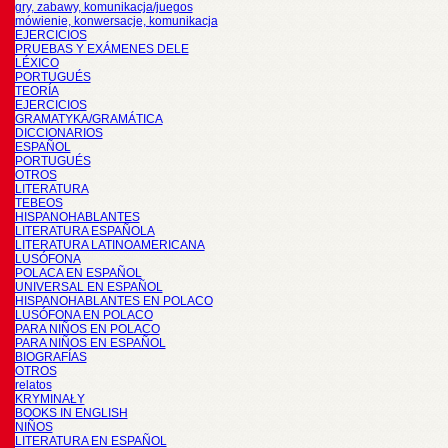
gry, zabawy, komunikacja/juegos
mówienie, konwersacje, komunikacja
EJERCICIOS
PRUEBAS Y EXÁMENES DELE
LÉXICO
PORTUGUÉS
TEORÍA
EJERCICIOS
GRAMATYKA/GRAMÁTICA
DICCIONARIOS
ESPAÑOL
PORTUGUÉS
OTROS
LITERATURA
TEBEOS
HISPANOHABLANTES
LITERATURA ESPAÑOLA
LITERATURA LATINOAMERICANA
LUSÓFONA
POLACA EN ESPAÑOL
UNIVERSAL EN ESPAÑOL
HISPANOHABLANTES EN POLACO
LUSÓFONA EN POLACO
PARA NIÑOS EN POLACO
PARA NIÑOS EN ESPAÑOL
BIOGRAFÍAS
OTROS
relatos
KRYMINAŁY
BOOKS IN ENGLISH
NIÑOS
LITERATURA EN ESPAÑOL