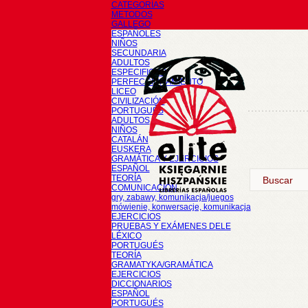
CATEGORÍAS
METODOS
GALLEGO
ESPAÑOLES
NIÑOS
SECUNDARIA
ADULTOS
ESPECIFICOS
PERFECCIONAMIENTO
LICEO
CIVILIZACIÓN
PORTUGUÉS
ADULTOS
NIÑOS
CATALÁN
EUSKERA
GRAMÁTICA Y EJERCICIOS
ESPAÑOL
TEORÍA
COMUNICACIÓN
gry, zabawy, komunikacja/juegos
mówienie, konwersacje, komunikacja
EJERCICIOS
PRUEBAS Y EXÁMENES DELE
LÉXICO
PORTUGUÉS
TEORÍA
GRAMATYKA/GRAMÁTICA
EJERCICIOS
DICCIONARIOS
ESPAÑOL
PORTUGUÉS