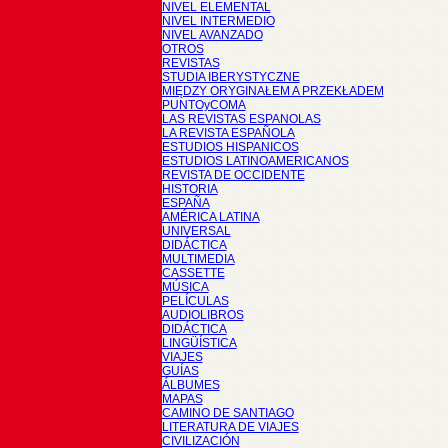
NIVEL ELEMENTAL
NIVEL INTERMEDIO
NIVEL AVANZADO
OTROS
REVISTAS
STUDIA IBERYSTYCZNE
MIĘDZY ORYGINAŁEM A PRZEKŁADEM
PUNTOyCOMA
LAS REVISTAS ESPANOLAS
LA REVISTA ESPAÑOLA
ESTUDIOS HISPANICOS
ESTUDIOS LATINOAMERICANOS
REVISTA DE OCCIDENTE
HISTORIA
ESPAÑA
AMÉRICA LATINA
UNIVERSAL
DIDÁCTICA
MULTIMEDIA
CASSETTE
MÚSICA
PELÍCULAS
AUDIOLIBROS
DIDÁCTICA
LINGÜÍSTICA
VIAJES
GUÍAS
ÁLBUMES
MAPAS
CAMINO DE SANTIAGO
LITERATURA DE VIAJES
CIVILIZACIÓN