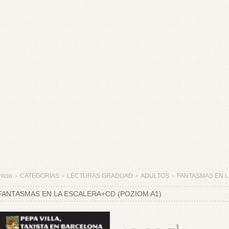
nicio
CATEGORÍAS
LECTURAS GRADUAD
ADULTOS
FANTASMAS EN L
>
>
>
>
FANTASMAS EN LA ESCALERA+CD (POZIOM A1)