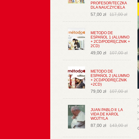
PROFESOR/TECZKA
DLA NAUCZYCIELA
57,00 zł
117,00 zł
METODO DE
ESPAŃOL 1 (ALUMNO
+ 2CD/PODRĘCZNIK +
2CD)
49,00 zł
107,00 zł
METODO DE
ESPAŃOL 2 (ALUMNO
+ 2CD/PODRĘCZNIK
+2CD)
79,00 zł
107,00 zł
JUAN PABLO II: LA
VIDA DE KAROL
WOJTYLA
87,00 zł
143,00 zł