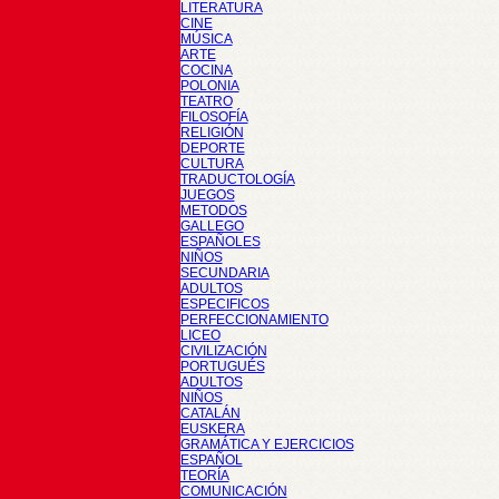
LITERATURA
CINE
MÚSICA
ARTE
COCINA
POLONIA
TEATRO
FILOSOFÍA
RELIGIÓN
DEPORTE
CULTURA
TRADUCTOLOGÍA
JUEGOS
METODOS
GALLEGO
ESPAÑOLES
NIÑOS
SECUNDARIA
ADULTOS
ESPECIFICOS
PERFECCIONAMIENTO
LICEO
CIVILIZACIÓN
PORTUGUÉS
ADULTOS
NIÑOS
CATALÁN
EUSKERA
GRAMÁTICA Y EJERCICIOS
ESPAÑOL
TEORÍA
COMUNICACIÓN