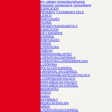
gry, zabawy, komunikacja/juegos
mówienie, konwersacje, komunikacja
EJERCICIOS
PRUEBAS Y EXÁMENES DELE
LÉXICO
PORTUGUÉS
TEORÍA
GRAMATYKA/GRAMÁTICA
EJERCICIOS
DICCIONARIOS
ESPAÑOL
PORTUGUÉS
OTROS
LITERATURA
TEBEOS
HISPANOHABLANTES
LITERATURA ESPAÑOLA
LITERATURA LATINOAMERICANA
LUSÓFONA
POLACA EN ESPAÑOL
UNIVERSAL EN ESPAÑOL
HISPANOHABLANTES EN POLACO
LUSÓFONA EN POLACO
PARA NIÑOS EN POLACO
PARA NIÑOS EN ESPAÑOL
BIOGRAFÍAS
OTROS
relatos
KRYMINAŁY
BOOKS IN ENGLISH
NIÑOS
LITERATURA EN ESPAÑOL