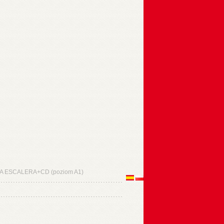
A ESCALERA+CD (poziom A1)