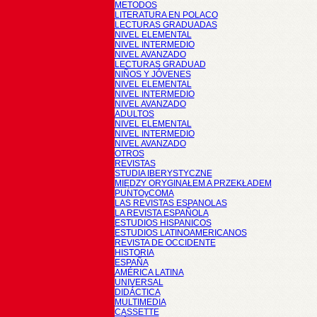
METODOS
LITERATURA EN POLACO
LECTURAS GRADUADAS
NIVEL ELEMENTAL
NIVEL INTERMEDIO
NIVEL AVANZADO
LECTURAS GRADUAD
NIÑOS Y JÓVENES
NIVEL ELEMENTAL
NIVEL INTERMEDIO
NIVEL AVANZADO
ADULTOS
NIVEL ELEMENTAL
NIVEL INTERMEDIO
NIVEL AVANZADO
OTROS
REVISTAS
STUDIA IBERYSTYCZNE
MIĘDZY ORYGINAŁEM A PRZEKŁADEM
PUNTOyCOMA
LAS REVISTAS ESPANOLAS
LA REVISTA ESPAÑOLA
ESTUDIOS HISPANICOS
ESTUDIOS LATINOAMERICANOS
REVISTA DE OCCIDENTE
HISTORIA
ESPAÑA
AMÉRICA LATINA
UNIVERSAL
DIDÁCTICA
MULTIMEDIA
CASSETTE