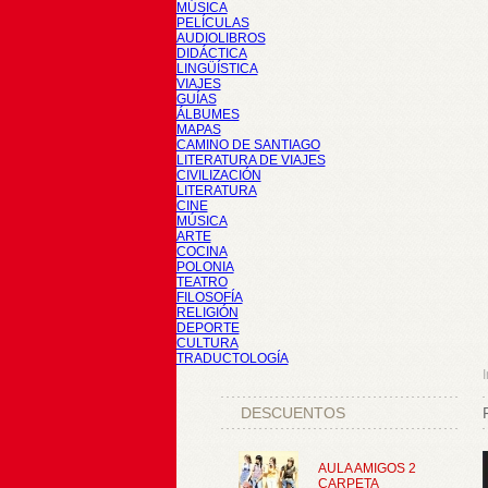
MÚSICA
PELÍCULAS
AUDIOLIBROS
DIDÁCTICA
LINGÜÍSTICA
VIAJES
GUÍAS
ÁLBUMES
MAPAS
CAMINO DE SANTIAGO
LITERATURA DE VIAJES
CIVILIZACIÓN
LITERATURA
CINE
MÚSICA
ARTE
COCINA
POLONIA
TEATRO
FILOSOFÍA
RELIGIÓN
DEPORTE
CULTURA
TRADUCTOLOGÍA
I
DESCUENTOS
AULA AMIGOS 2
CARPETA