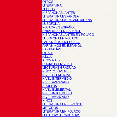
OTROS
LITERATURA
TEBEOS
HISPANOHABLANTES
LITERATURA ESPAÑOLA
LITERATURA LATINOAMERICANA
LUSÓFONA
POLACA EN ESPAÑOL
UNIVERSAL EN ESPAÑOL
HISPANOHABLANTES EN POLACO
LUSÓFONA EN POLACO
PARA NIÑOS EN POLACO
PARA NIÑOS EN ESPAÑOL
BIOGRAFÍAS
OTROS
relatos
KRYMINAŁY
BOOKS IN ENGLISH
LECTURAS GRADUAD
NIÑOS Y JÓVENES
NIVEL ELEMENTAL
NIVEL INTERMEDIO
NIVEL AVANZADO
ADULTOS
NIVEL ELEMENTAL
NIVEL INTERMEDIO
NIVEL AVANZADO
NIÑOS
LITERATURA EN ESPAÑOL
METODOS
LITERATURA EN POLACO
LECTURAS GRADUADAS