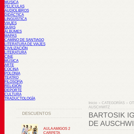
MÚSICA
PELÍCULAS
AUDIOLIBROS
DIDÁCTICA
LINGÜÍSTICA
VIAJES
GUÍAS
ÁLBUMES
MAPAS
CAMINO DE SANTIAGO
LITERATURA DE VIAJES
CIVILIZACIÓN
LITERATURA
CINE
MÚSICA
ARTE
COCINA
POLONIA
TEATRO
FILOSOFÍA
RELIGIÓN
DEPORTE
CULTURA
TRADUCTOLOGÍA
Inicio
CATEGORÍAS
O
>
>
AUSCHWITZ
DESCUENTOS
BARTOSIK I
DE AUSCHWI
AULA AMIGOS 2
CARPETA