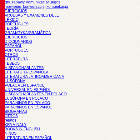
gry, zabawy, komunikacja/juegos
mówienie, konwersacje, komunikacja
EJERCICIOS
PRUEBAS Y EXÁMENES DELE
LÉXICO
PORTUGUÉS
TEORÍA
GRAMATYKA/GRAMÁTICA
EJERCICIOS
DICCIONARIOS
ESPAÑOL
PORTUGUÉS
OTROS
LITERATURA
TEBEOS
HISPANOHABLANTES
LITERATURA ESPAÑOLA
LITERATURA LATINOAMERICANA
LUSÓFONA
POLACA EN ESPAÑOL
UNIVERSAL EN ESPAÑOL
HISPANOHABLANTES EN POLACO
LUSÓFONA EN POLACO
PARA NIÑOS EN POLACO
PARA NIÑOS EN ESPAÑOL
BIOGRAFÍAS
OTROS
relatos
KRYMINAŁY
BOOKS IN ENGLISH
NIÑOS
LITERATURA EN ESPAÑOL