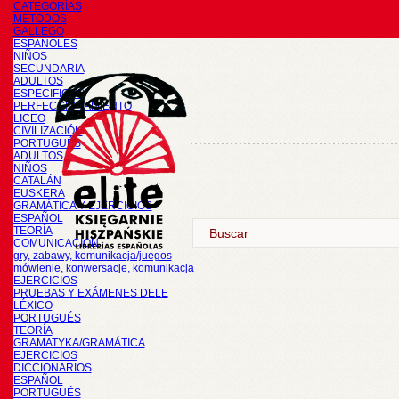
CATEGORÍAS
METODOS
GALLEGO
ESPAÑOLES
NIÑOS
SECUNDARIA
ADULTOS
ESPECIFICOS
PERFECCIONAMIENTO
LICEO
CIVILIZACIÓN
PORTUGUÉS
ADULTOS
NIÑOS
CATALÁN
EUSKERA
GRAMÁTICA Y EJERCICIOS
ESPAÑOL
TEORÍA
COMUNICACIÓN
gry, zabawy, komunikacja/juegos
mówienie, konwersacje, komunikacja
EJERCICIOS
PRUEBAS Y EXÁMENES DELE
LÉXICO
PORTUGUÉS
TEORÍA
GRAMATYKA/GRAMÁTICA
EJERCICIOS
DICCIONARIOS
ESPAÑOL
PORTUGUÉS