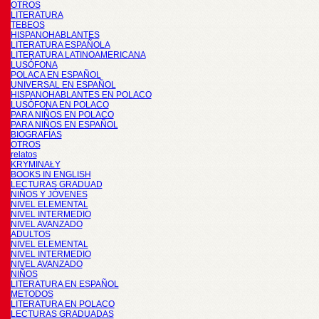
OTROS
LITERATURA
TEBEOS
HISPANOHABLANTES
LITERATURA ESPAÑOLA
LITERATURA LATINOAMERICANA
LUSÓFONA
POLACA EN ESPAÑOL
UNIVERSAL EN ESPAÑOL
HISPANOHABLANTES EN POLACO
LUSÓFONA EN POLACO
PARA NIÑOS EN POLACO
PARA NIÑOS EN ESPAÑOL
BIOGRAFÍAS
OTROS
relatos
KRYMINAŁY
BOOKS IN ENGLISH
LECTURAS GRADUAD
NIÑOS Y JÓVENES
NIVEL ELEMENTAL
NIVEL INTERMEDIO
NIVEL AVANZADO
ADULTOS
NIVEL ELEMENTAL
NIVEL INTERMEDIO
NIVEL AVANZADO
NIÑOS
LITERATURA EN ESPAÑOL
METODOS
LITERATURA EN POLACO
LECTURAS GRADUADAS