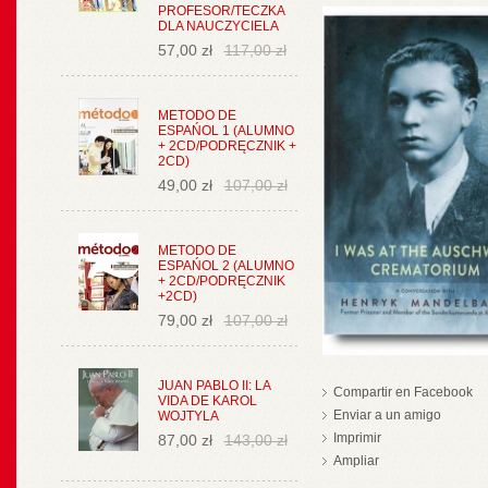
PROFESOR/TECZKA
DLA NAUCZYCIELA
57,00 zł
117,00 zł
METODO DE
ESPAŃOL 1 (ALUMNO
+ 2CD/PODRĘCZNIK +
2CD)
49,00 zł
107,00 zł
METODO DE
ESPAŃOL 2 (ALUMNO
+ 2CD/PODRĘCZNIK
+2CD)
79,00 zł
107,00 zł
JUAN PABLO II: LA
Compartir en Facebook
VIDA DE KAROL
Enviar a un amigo
WOJTYLA
Imprimir
87,00 zł
143,00 zł
Ampliar