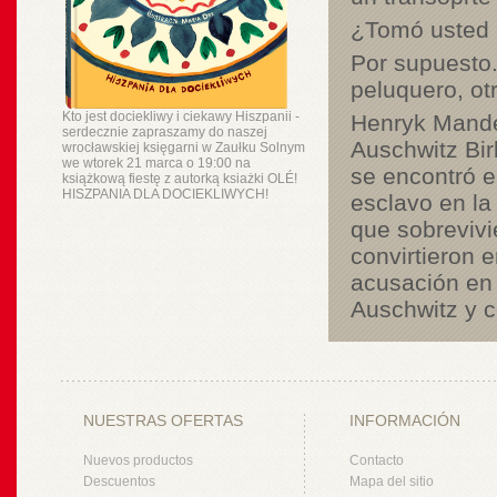
¿Tomó usted 
Por supuesto
peluquero, ot
Kto jest dociekliwy i ciekawy Hiszpanii -
Henryk Mande
serdecznie zapraszamy do naszej
Auschwitz Bi
wrocławskiej księgarni w Zaułku Solnym
we wtorek 21 marca o 19:00 na
se encontró e
książkową fiestę z autorką ksiażki OLÉ!
HISZPANIA DLA DOCIEKLIWYCH!
esclavo en la
que sobreviv
convirtieron 
acusación en 
Auschwitz y c
NUESTRAS OFERTAS
INFORMACIÓN
Nuevos productos
Contacto
Descuentos
Mapa del sitio