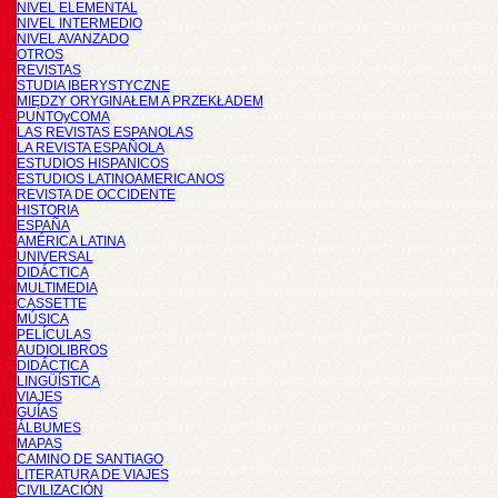
NIVEL ELEMENTAL
NIVEL INTERMEDIO
NIVEL AVANZADO
OTROS
REVISTAS
STUDIA IBERYSTYCZNE
MIĘDZY ORYGINAŁEM A PRZEKŁADEM
PUNTOyCOMA
LAS REVISTAS ESPANOLAS
LA REVISTA ESPAÑOLA
ESTUDIOS HISPANICOS
ESTUDIOS LATINOAMERICANOS
REVISTA DE OCCIDENTE
HISTORIA
ESPAÑA
AMÉRICA LATINA
UNIVERSAL
DIDÁCTICA
MULTIMEDIA
CASSETTE
MÚSICA
PELÍCULAS
AUDIOLIBROS
DIDÁCTICA
LINGÜÍSTICA
VIAJES
GUÍAS
ÁLBUMES
MAPAS
CAMINO DE SANTIAGO
LITERATURA DE VIAJES
CIVILIZACIÓN