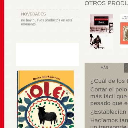
OTROS PRODUC
NOVEDADES
no hay nuevos productos en este
momento
MÁS
¿Cuál de los 
Cortar el pelo
más fácil que
pesado que e
¿Establecían
Hacíamos tan
un transoprte