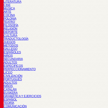
LITERATURA
CINE
MÚSICA
ARTE
COCINA
POLONIA
TEATRO
FILOSOFÍA
RELIGIÓN
DEPORTE
CULTURA
TRADUCTOLOGÍA
JUEGOS
METODOS
GALLEGO
ESPAÑOLES
NIÑOS
SECUNDARIA
ADULTOS
ESPECIFICOS
PERFECCIONAMIENTO
LICEO
CIVILIZACIÓN
PORTUGUÉS
ADULTOS
NIÑOS
CATALÁN
EUSKERA
GRAMÁTICA Y EJERCICIOS
ESPAÑOL
TEORÍA
COMUNICACIÓN