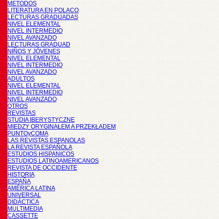
METODOS
LITERATURA EN POLACO
LECTURAS GRADUADAS
NIVEL ELEMENTAL
NIVEL INTERMEDIO
NIVEL AVANZADO
LECTURAS GRADUAD
NIÑOS Y JÓVENES
NIVEL ELEMENTAL
NIVEL INTERMEDIO
NIVEL AVANZADO
ADULTOS
NIVEL ELEMENTAL
NIVEL INTERMEDIO
NIVEL AVANZADO
OTROS
REVISTAS
STUDIA IBERYSTYCZNE
MIĘDZY ORYGINAŁEM A PRZEKŁADEM
PUNTOyCOMA
LAS REVISTAS ESPANOLAS
LA REVISTA ESPAÑOLA
ESTUDIOS HISPANICOS
ESTUDIOS LATINOAMERICANOS
REVISTA DE OCCIDENTE
HISTORIA
ESPAÑA
AMÉRICA LATINA
UNIVERSAL
DIDÁCTICA
MULTIMEDIA
CASSETTE