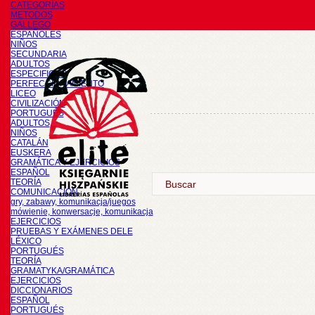
CATEGORÍAS
METODOS
GALLEGO
ESPAÑOLES
NIÑOS
SECUNDARIA
ADULTOS
ESPECIFICOS
PERFECCIONAMIENTO
LICEO
CIVILIZACIÓN
PORTUGUÉS
ADULTOS
NIÑOS
CATALÁN
EUSKERA
GRAMÁTICA Y EJERCICIOS
ESPAÑOL
TEORÍA
COMUNICACIÓN
gry, zabawy, komunikacja/juegos
mówienie, konwersacje, komunikacja
EJERCICIOS
PRUEBAS Y EXÁMENES DELE
LÉXICO
PORTUGUÉS
TEORÍA
GRAMATYKA/GRAMÁTICA
EJERCICIOS
DICCIONARIOS
ESPAÑOL
PORTUGUÉS