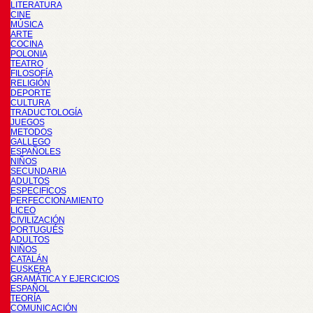
LITERATURA
CINE
MÚSICA
ARTE
COCINA
POLONIA
TEATRO
FILOSOFÍA
RELIGIÓN
DEPORTE
CULTURA
TRADUCTOLOGÍA
JUEGOS
METODOS
GALLEGO
ESPAÑOLES
NIÑOS
SECUNDARIA
ADULTOS
ESPECIFICOS
PERFECCIONAMIENTO
LICEO
CIVILIZACIÓN
PORTUGUÉS
ADULTOS
NIÑOS
CATALÁN
EUSKERA
GRAMÁTICA Y EJERCICIOS
ESPAÑOL
TEORÍA
COMUNICACIÓN