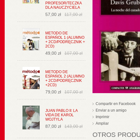
PROFESOR/TECZKA
DLA NAUCZYCIELA
57,00 zł
117,00 zł
METODO DE
ESPAŃOL 1 (ALUMNO
+ 2CD/PODRĘCZNIK +
2CD)
49,00 zł
107,00 zł
METODO DE
ESPAŃOL 2 (ALUMNO
+ 2CD/PODRĘCZNIK
+2CD)
79,00 zł
107,00 zł
Compartir en Facebook
Enviar a un amigo
JUAN PABLO II: LA
VIDA DE KAROL
Imprimir
WOJTYLA
Ampliar
87,00 zł
143,00 zł
OTROS PRODUC