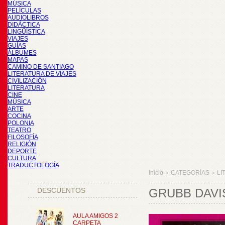
MÚSICA
PELÍCULAS
AUDIOLIBROS
DIDÁCTICA
LINGÜÍSTICA
VIAJES
GUÍAS
ÁLBUMES
MAPAS
CAMINO DE SANTIAGO
LITERATURA DE VIAJES
CIVILIZACIÓN
LITERATURA
CINE
MÚSICA
ARTE
COCINA
POLONIA
TEATRO
FILOSOFÍA
RELIGIÓN
DEPORTE
CULTURA
TRADUCTOLOGÍA
Inicio
CATEGORÍAS
LI
>
>
DESCUENTOS
GRUBB DAVI
AULA AMIGOS 2
CARPETA