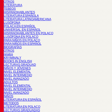
OTROS
LITERATURA
TEBEOS
HISPANOHABLANTES
LITERATURA ESPAÑOLA
LITERATURA LATINOAMERICANA
LUSÓFONA
POLACA EN ESPAÑOL
UNIVERSAL EN ESPAÑOL
HISPANOHABLANTES EN POLACO
LUSÓFONA EN POLACO
PARA NIÑOS EN POLACO
PARA NIÑOS EN ESPAÑOL
BIOGRAFÍAS
OTROS
relatos
KRYMINAŁY
BOOKS IN ENGLISH
LECTURAS GRADUAD
NIÑOS Y JÓVENES
NIVEL ELEMENTAL
NIVEL INTERMEDIO
NIVEL AVANZADO
ADULTOS
NIVEL ELEMENTAL
NIVEL INTERMEDIO
NIVEL AVANZADO
NIÑOS
LITERATURA EN ESPAÑOL
METODOS
LITERATURA EN POLACO
LECTURAS GRADUADAS