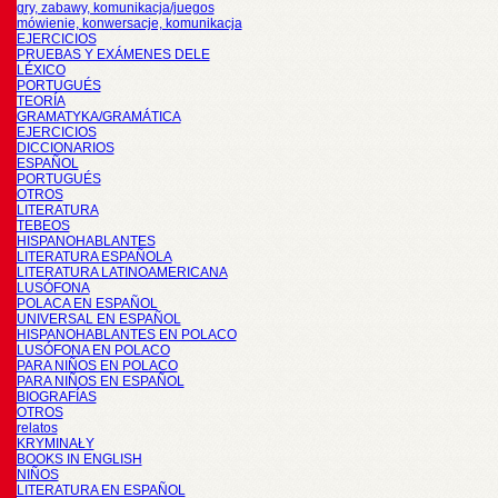
gry, zabawy, komunikacja/juegos
mówienie, konwersacje, komunikacja
EJERCICIOS
PRUEBAS Y EXÁMENES DELE
LÉXICO
PORTUGUÉS
TEORÍA
GRAMATYKA/GRAMÁTICA
EJERCICIOS
DICCIONARIOS
ESPAÑOL
PORTUGUÉS
OTROS
LITERATURA
TEBEOS
HISPANOHABLANTES
LITERATURA ESPAÑOLA
LITERATURA LATINOAMERICANA
LUSÓFONA
POLACA EN ESPAÑOL
UNIVERSAL EN ESPAÑOL
HISPANOHABLANTES EN POLACO
LUSÓFONA EN POLACO
PARA NIÑOS EN POLACO
PARA NIÑOS EN ESPAÑOL
BIOGRAFÍAS
OTROS
relatos
KRYMINAŁY
BOOKS IN ENGLISH
NIÑOS
LITERATURA EN ESPAÑOL