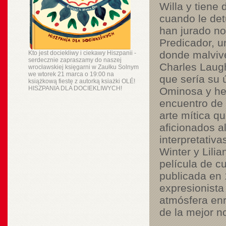
Willa y tiene 
cuando le det
han jurado no
Predicador, u
donde malvive
Kto jest dociekliwy i ciekawy Hiszpanii -
serdecznie zapraszamy do naszej
Charles Laugh
wrocławskiej księgarni w Zaułku Solnym
we wtorek 21 marca o 19:00 na
que sería su 
książkową fiestę z autorką ksiażki OLÉ!
HISZPANIA DLA DOCIEKLIWYCH!
Ominosa y her
encuentro de 
arte mítica q
aficionados a
interpretativ
Winter y Lilia
película de c
publicada en 
expresionista
atmósfera enr
de la mejor n