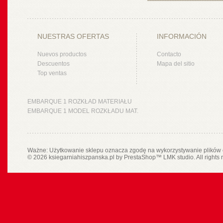
NUESTRAS OFERTAS
INFORMACIÓN
Nuevos productos
Contacto
Descuentos
Mapa del sitio
Top ventas
EMBARQUE 1 ROZKŁAD MATERIAŁU
EMBARQUE 1 MODEL ROZKŁADU MAT.
Ważne: Użytkowanie sklepu oznacza zgodę na wykorzystywanie plików 
© 2026 ksiegarniahiszpanska.pl by
PrestaShop
™
LMK studio
. All rights