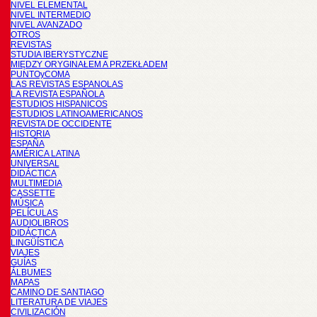
NIVEL ELEMENTAL
NIVEL INTERMEDIO
NIVEL AVANZADO
OTROS
REVISTAS
STUDIA IBERYSTYCZNE
MIĘDZY ORYGINAŁEM A PRZEKŁADEM
PUNTOyCOMA
LAS REVISTAS ESPANOLAS
LA REVISTA ESPAÑOLA
ESTUDIOS HISPANICOS
ESTUDIOS LATINOAMERICANOS
REVISTA DE OCCIDENTE
HISTORIA
ESPAÑA
AMÉRICA LATINA
UNIVERSAL
DIDÁCTICA
MULTIMEDIA
CASSETTE
MÚSICA
PELÍCULAS
AUDIOLIBROS
DIDÁCTICA
LINGÜÍSTICA
VIAJES
GUÍAS
ÁLBUMES
MAPAS
CAMINO DE SANTIAGO
LITERATURA DE VIAJES
CIVILIZACIÓN