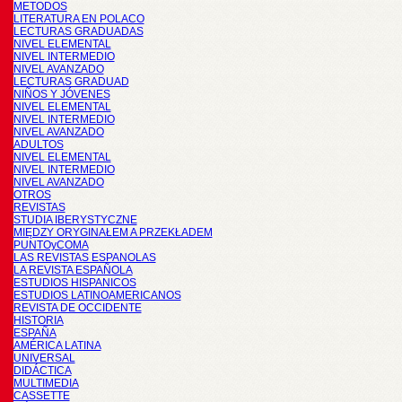
METODOS
LITERATURA EN POLACO
LECTURAS GRADUADAS
NIVEL ELEMENTAL
NIVEL INTERMEDIO
NIVEL AVANZADO
LECTURAS GRADUAD
NIÑOS Y JÓVENES
NIVEL ELEMENTAL
NIVEL INTERMEDIO
NIVEL AVANZADO
ADULTOS
NIVEL ELEMENTAL
NIVEL INTERMEDIO
NIVEL AVANZADO
OTROS
REVISTAS
STUDIA IBERYSTYCZNE
MIĘDZY ORYGINAŁEM A PRZEKŁADEM
PUNTOyCOMA
LAS REVISTAS ESPANOLAS
LA REVISTA ESPAÑOLA
ESTUDIOS HISPANICOS
ESTUDIOS LATINOAMERICANOS
REVISTA DE OCCIDENTE
HISTORIA
ESPAÑA
AMÉRICA LATINA
UNIVERSAL
DIDÁCTICA
MULTIMEDIA
CASSETTE