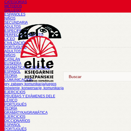
CATEGORÍAS
METODOS
GALLEGO
ESPAÑOLES
NIÑOS
SECUNDARIA
ADULTOS
ESPECIFICOS
PERFECCIONAMIENTO
LICEO
CIVILIZACIÓN
PORTUGUÉS
ADULTOS
NIÑOS
CATALÁN
EUSKERA
GRAMÁTICA Y EJERCICIOS
ESPAÑOL
TEORÍA
COMUNICACIÓN
gry, zabawy, komunikacja/juegos
mówienie, konwersacje, komunikacja
EJERCICIOS
PRUEBAS Y EXÁMENES DELE
LÉXICO
PORTUGUÉS
TEORÍA
GRAMATYKA/GRAMÁTICA
EJERCICIOS
DICCIONARIOS
ESPAÑOL
PORTUGUÉS