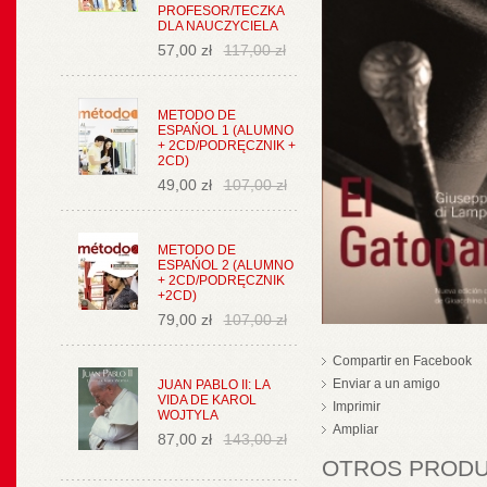
PROFESOR/TECZKA
DLA NAUCZYCIELA
57,00 zł
117,00 zł
METODO DE
ESPAŃOL 1 (ALUMNO
+ 2CD/PODRĘCZNIK +
2CD)
49,00 zł
107,00 zł
METODO DE
ESPAŃOL 2 (ALUMNO
+ 2CD/PODRĘCZNIK
+2CD)
79,00 zł
107,00 zł
Compartir en Facebook
Enviar a un amigo
JUAN PABLO II: LA
VIDA DE KAROL
Imprimir
WOJTYLA
Ampliar
87,00 zł
143,00 zł
OTROS PRODUC