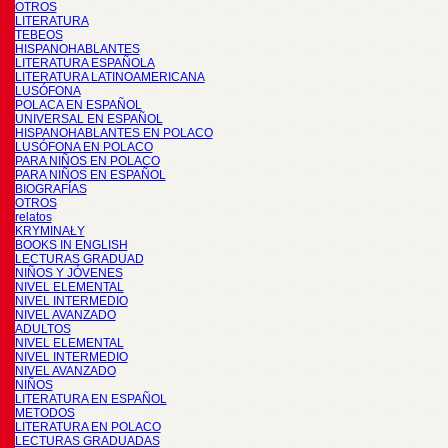
OTROS
LITERATURA
TEBEOS
HISPANOHABLANTES
LITERATURA ESPAÑOLA
LITERATURA LATINOAMERICANA
LUSÓFONA
POLACA EN ESPAÑOL
UNIVERSAL EN ESPAÑOL
HISPANOHABLANTES EN POLACO
LUSÓFONA EN POLACO
PARA NIÑOS EN POLACO
PARA NIÑOS EN ESPAÑOL
BIOGRAFÍAS
OTROS
relatos
KRYMINAŁY
BOOKS IN ENGLISH
LECTURAS GRADUAD
NIÑOS Y JÓVENES
NIVEL ELEMENTAL
NIVEL INTERMEDIO
NIVEL AVANZADO
ADULTOS
NIVEL ELEMENTAL
NIVEL INTERMEDIO
NIVEL AVANZADO
NIÑOS
LITERATURA EN ESPAÑOL
METODOS
LITERATURA EN POLACO
LECTURAS GRADUADAS