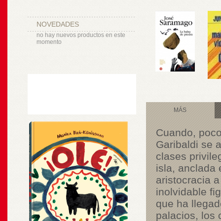
NOVEDADES
no hay nuevos productos en este
momento
MÁS
Cuando, poco a
Garibaldi se 
clases privil
isla, anclada
aristocracia a
inolvidable fi
que ha llegad
palacios, los 