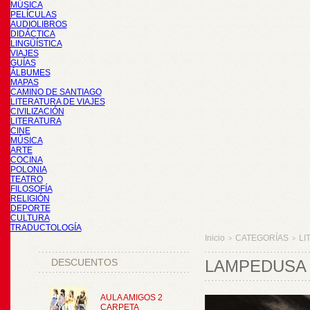
MÚSICA
PELÍCULAS
AUDIOLIBROS
DIDÁCTICA
LINGÜÍSTICA
VIAJES
GUÍAS
ÁLBUMES
MAPAS
CAMINO DE SANTIAGO
LITERATURA DE VIAJES
CIVILIZACIÓN
LITERATURA
CINE
MÚSICA
ARTE
COCINA
POLONIA
TEATRO
FILOSOFÍA
RELIGIÓN
DEPORTE
CULTURA
TRADUCTOLOGÍA
Inicio
CATEGORÍAS
LI
>
>
DESCUENTOS
LAMPEDUSA 
AULA AMIGOS 2
CARPETA