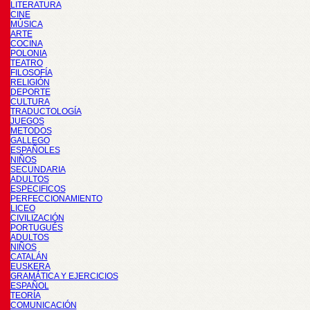
LITERATURA
CINE
MÚSICA
ARTE
COCINA
POLONIA
TEATRO
FILOSOFÍA
RELIGIÓN
DEPORTE
CULTURA
TRADUCTOLOGÍA
JUEGOS
METODOS
GALLEGO
ESPAÑOLES
NIÑOS
SECUNDARIA
ADULTOS
ESPECIFICOS
PERFECCIONAMIENTO
LICEO
CIVILIZACIÓN
PORTUGUÉS
ADULTOS
NIÑOS
CATALÁN
EUSKERA
GRAMÁTICA Y EJERCICIOS
ESPAÑOL
TEORÍA
COMUNICACIÓN