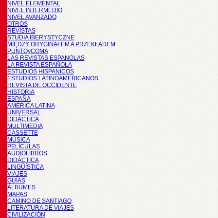
NIVEL ELEMENTAL
NIVEL INTERMEDIO
NIVEL AVANZADO
OTROS
REVISTAS
STUDIA IBERYSTYCZNE
MIĘDZY ORYGINAŁEM A PRZEKŁADEM
PUNTOyCOMA
LAS REVISTAS ESPANOLAS
LA REVISTA ESPAÑOLA
ESTUDIOS HISPANICOS
ESTUDIOS LATINOAMERICANOS
REVISTA DE OCCIDENTE
HISTORIA
ESPAÑA
AMÉRICA LATINA
UNIVERSAL
DIDÁCTICA
MULTIMEDIA
CASSETTE
MÚSICA
PELÍCULAS
AUDIOLIBROS
DIDÁCTICA
LINGÜÍSTICA
VIAJES
GUÍAS
ÁLBUMES
MAPAS
CAMINO DE SANTIAGO
LITERATURA DE VIAJES
CIVILIZACIÓN