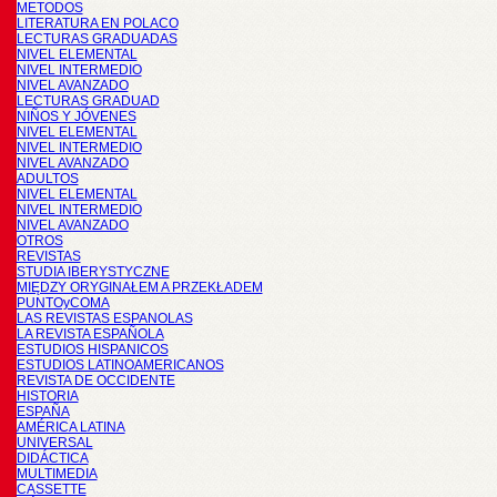
METODOS
LITERATURA EN POLACO
LECTURAS GRADUADAS
NIVEL ELEMENTAL
NIVEL INTERMEDIO
NIVEL AVANZADO
LECTURAS GRADUAD
NIÑOS Y JÓVENES
NIVEL ELEMENTAL
NIVEL INTERMEDIO
NIVEL AVANZADO
ADULTOS
NIVEL ELEMENTAL
NIVEL INTERMEDIO
NIVEL AVANZADO
OTROS
REVISTAS
STUDIA IBERYSTYCZNE
MIĘDZY ORYGINAŁEM A PRZEKŁADEM
PUNTOyCOMA
LAS REVISTAS ESPANOLAS
LA REVISTA ESPAÑOLA
ESTUDIOS HISPANICOS
ESTUDIOS LATINOAMERICANOS
REVISTA DE OCCIDENTE
HISTORIA
ESPAÑA
AMÉRICA LATINA
UNIVERSAL
DIDÁCTICA
MULTIMEDIA
CASSETTE