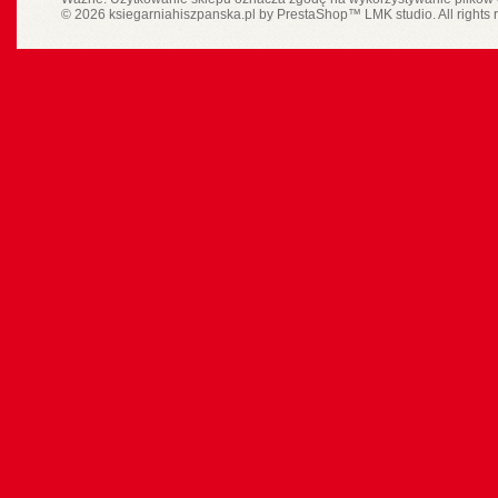
© 2026 ksiegarniahiszpanska.pl by
PrestaShop
™
LMK studio
. All rights