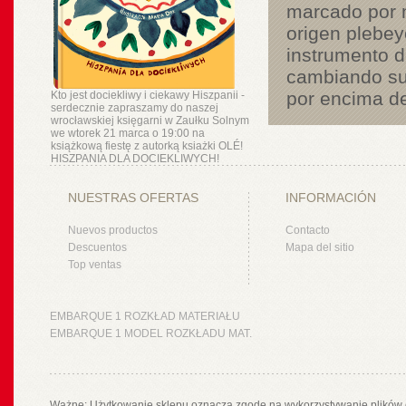
marcado por n
origen plebey
instrumento d
cambiando sus
por encima de 
Kto jest dociekliwy i ciekawy Hiszpanii -
serdecznie zapraszamy do naszej
wrocławskiej księgarni w Zaułku Solnym
we wtorek 21 marca o 19:00 na
książkową fiestę z autorką ksiażki OLÉ!
HISZPANIA DLA DOCIEKLIWYCH!
NUESTRAS OFERTAS
INFORMACIÓN
Nuevos productos
Contacto
Descuentos
Mapa del sitio
Top ventas
EMBARQUE 1 ROZKŁAD MATERIAŁU
EMBARQUE 1 MODEL ROZKŁADU MAT.
Ważne: Użytkowanie sklepu oznacza zgodę na wykorzystywanie plików 