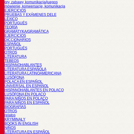
gry, zabawy, komunikacja/juegos
mówienie, konwersacje, komunikacja
EJERCICIOS
PRUEBAS Y EXÁMENES DELE
LÉXICO
PORTUGUÉS
TEORÍA
GRAMATYKA/GRAMÁTICA
EJERCICIOS
DICCIONARIOS
ESPAÑOL
PORTUGUÉS
OTROS
LITERATURA
TEBEOS
HISPANOHABLANTES
LITERATURA ESPAÑOLA
LITERATURA LATINOAMERICANA
LUSÓFONA
POLACA EN ESPAÑOL
UNIVERSAL EN ESPAÑOL
HISPANOHABLANTES EN POLACO
LUSÓFONA EN POLACO
PARA NIÑOS EN POLACO
PARA NIÑOS EN ESPAÑOL
BIOGRAFÍAS
OTROS
relatos
KRYMINAŁY
BOOKS IN ENGLISH
NIÑOS
LITERATURA EN ESPAÑOL