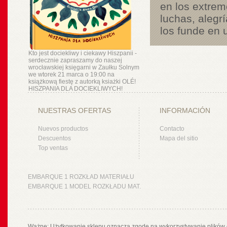
en los extrem
luchas, alegr
los funde en 
Kto jest dociekliwy i ciekawy Hiszpanii -
serdecznie zapraszamy do naszej
wrocławskiej księgarni w Zaułku Solnym
we wtorek 21 marca o 19:00 na
książkową fiestę z autorką ksiażki OLÉ!
HISZPANIA DLA DOCIEKLIWYCH!
NUESTRAS OFERTAS
INFORMACIÓN
Nuevos productos
Contacto
Descuentos
Mapa del sitio
Top ventas
EMBARQUE 1 ROZKŁAD MATERIAŁU
EMBARQUE 1 MODEL ROZKŁADU MAT.
Ważne: Użytkowanie sklepu oznacza zgodę na wykorzystywanie plików 