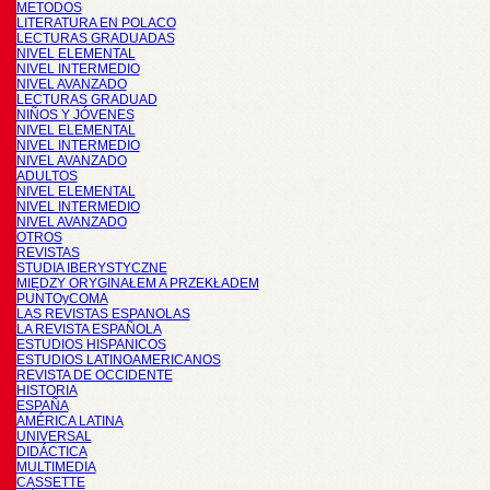
METODOS
LITERATURA EN POLACO
LECTURAS GRADUADAS
NIVEL ELEMENTAL
NIVEL INTERMEDIO
NIVEL AVANZADO
LECTURAS GRADUAD
NIÑOS Y JÓVENES
NIVEL ELEMENTAL
NIVEL INTERMEDIO
NIVEL AVANZADO
ADULTOS
NIVEL ELEMENTAL
NIVEL INTERMEDIO
NIVEL AVANZADO
OTROS
REVISTAS
STUDIA IBERYSTYCZNE
MIĘDZY ORYGINAŁEM A PRZEKŁADEM
PUNTOyCOMA
LAS REVISTAS ESPANOLAS
LA REVISTA ESPAÑOLA
ESTUDIOS HISPANICOS
ESTUDIOS LATINOAMERICANOS
REVISTA DE OCCIDENTE
HISTORIA
ESPAÑA
AMÉRICA LATINA
UNIVERSAL
DIDÁCTICA
MULTIMEDIA
CASSETTE