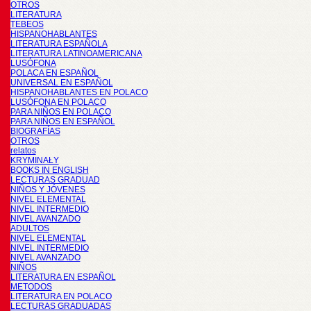
OTROS
LITERATURA
TEBEOS
HISPANOHABLANTES
LITERATURA ESPAÑOLA
LITERATURA LATINOAMERICANA
LUSÓFONA
POLACA EN ESPAÑOL
UNIVERSAL EN ESPAÑOL
HISPANOHABLANTES EN POLACO
LUSÓFONA EN POLACO
PARA NIÑOS EN POLACO
PARA NIÑOS EN ESPAÑOL
BIOGRAFÍAS
OTROS
relatos
KRYMINAŁY
BOOKS IN ENGLISH
LECTURAS GRADUAD
NIÑOS Y JÓVENES
NIVEL ELEMENTAL
NIVEL INTERMEDIO
NIVEL AVANZADO
ADULTOS
NIVEL ELEMENTAL
NIVEL INTERMEDIO
NIVEL AVANZADO
NIÑOS
LITERATURA EN ESPAÑOL
METODOS
LITERATURA EN POLACO
LECTURAS GRADUADAS