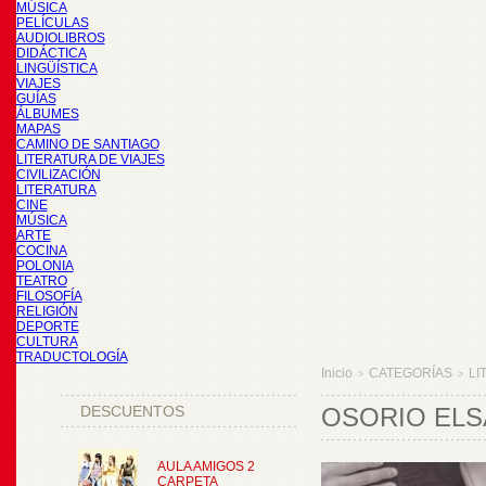
MÚSICA
PELÍCULAS
AUDIOLIBROS
DIDÁCTICA
LINGÜÍSTICA
VIAJES
GUÍAS
ÁLBUMES
MAPAS
CAMINO DE SANTIAGO
LITERATURA DE VIAJES
CIVILIZACIÓN
LITERATURA
CINE
MÚSICA
ARTE
COCINA
POLONIA
TEATRO
FILOSOFÍA
RELIGIÓN
DEPORTE
CULTURA
TRADUCTOLOGÍA
Inicio
CATEGORÍAS
LI
>
>
DESCUENTOS
OSORIO ELS
AULA AMIGOS 2
CARPETA