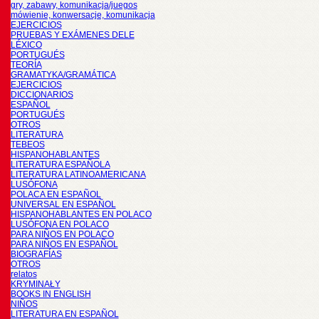
gry, zabawy, komunikacja/juegos
mówienie, konwersacje, komunikacja
EJERCICIOS
PRUEBAS Y EXÁMENES DELE
LÉXICO
PORTUGUÉS
TEORÍA
GRAMATYKA/GRAMÁTICA
EJERCICIOS
DICCIONARIOS
ESPAÑOL
PORTUGUÉS
OTROS
LITERATURA
TEBEOS
HISPANOHABLANTES
LITERATURA ESPAÑOLA
LITERATURA LATINOAMERICANA
LUSÓFONA
POLACA EN ESPAÑOL
UNIVERSAL EN ESPAÑOL
HISPANOHABLANTES EN POLACO
LUSÓFONA EN POLACO
PARA NIÑOS EN POLACO
PARA NIÑOS EN ESPAÑOL
BIOGRAFÍAS
OTROS
relatos
KRYMINAŁY
BOOKS IN ENGLISH
NIÑOS
LITERATURA EN ESPAÑOL