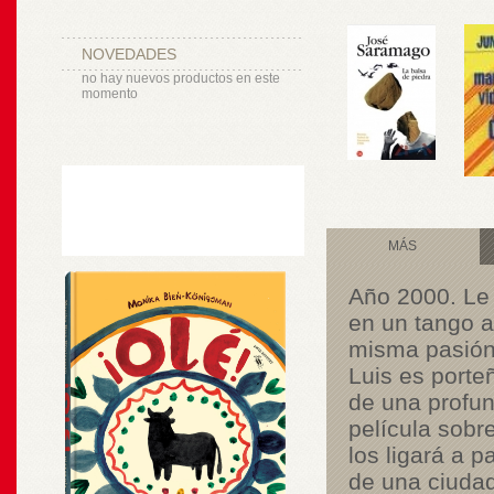
NOVEDADES
no hay nuevos productos en este
momento
MÁS
Año 2000. Le 
en un tango a
misma pasión 
Luis es porte
de una profun
película sobre
los ligará a p
de una ciudad