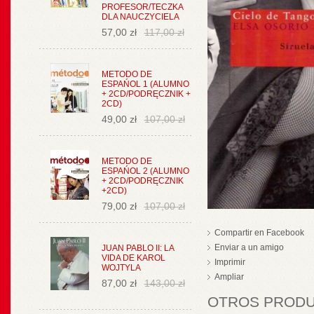
PROFESOR/TECZKA
DLA NAUCZYCIELA
57,00 zł
117,00 zł
METODO DE
ESPAŃOL 1 (ALUMNO
+ 2CD/PODRĘCZNIK +
2CD)
49,00 zł
107,00 zł
METODO DE
ESPAŃOL 2 (ALUMNO
+ 2CD/PODRĘCZNIK
+2CD)
79,00 zł
107,00 zł
Compartir en Facebook
Enviar a un amigo
JUAN PABLO II: LA
VIDA DE KAROL
Imprimir
WOJTYLA
Ampliar
87,00 zł
143,00 zł
OTROS PRODUC