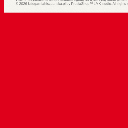
© 2026 ksiegarniahiszpanska.pl by
PrestaShop
™
LMK studio
. All rights