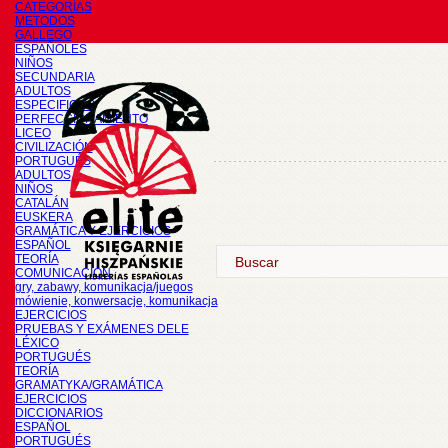
CATEGORÍAS
METODOS
GALLEGO
ESPAÑOLES
NIÑOS
SECUNDARIA
ADULTOS
ESPECIFICOS
PERFECCIONAMIENTO
LICEO
CIVILIZACIÓN
PORTUGUÉS
ADULTOS
NIÑOS
CATALÁN
EUSKERA
GRAMÁTICA Y EJERCICIOS
ESPAÑOL
TEORÍA
COMUNICACIÓN
gry, zabawy, komunikacja/juegos
mówienie, konwersacje, komunikacja
EJERCICIOS
PRUEBAS Y EXÁMENES DELE
LÉXICO
PORTUGUÉS
TEORÍA
GRAMATYKA/GRAMÁTICA
EJERCICIOS
DICCIONARIOS
ESPAÑOL
PORTUGUÉS