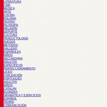
LITERATURA
CINE
MÚSICA
ARTE
COCINA
POLONIA
TEATRO
FILOSOFÍA
RELIGIÓN
DEPORTE
CULTURA
TRADUCTOLOGÍA
JUEGOS
METODOS
GALLEGO
ESPAÑOLES
NIÑOS
SECUNDARIA
ADULTOS
ESPECIFICOS
PERFECCIONAMIENTO
LICEO
CIVILIZACIÓN
PORTUGUÉS
ADULTOS
NIÑOS
CATALÁN
EUSKERA
GRAMÁTICA Y EJERCICIOS
ESPAÑOL
TEORÍA
COMUNICACIÓN