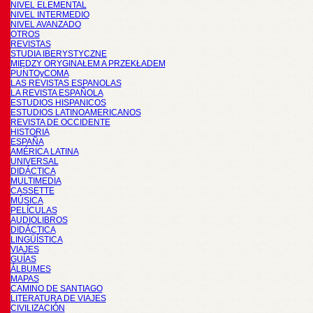
NIVEL ELEMENTAL
NIVEL INTERMEDIO
NIVEL AVANZADO
OTROS
REVISTAS
STUDIA IBERYSTYCZNE
MIĘDZY ORYGINAŁEM A PRZEKŁADEM
PUNTOyCOMA
LAS REVISTAS ESPANOLAS
LA REVISTA ESPAÑOLA
ESTUDIOS HISPANICOS
ESTUDIOS LATINOAMERICANOS
REVISTA DE OCCIDENTE
HISTORIA
ESPAÑA
AMÉRICA LATINA
UNIVERSAL
DIDÁCTICA
MULTIMEDIA
CASSETTE
MÚSICA
PELÍCULAS
AUDIOLIBROS
DIDÁCTICA
LINGÜÍSTICA
VIAJES
GUÍAS
ÁLBUMES
MAPAS
CAMINO DE SANTIAGO
LITERATURA DE VIAJES
CIVILIZACIÓN