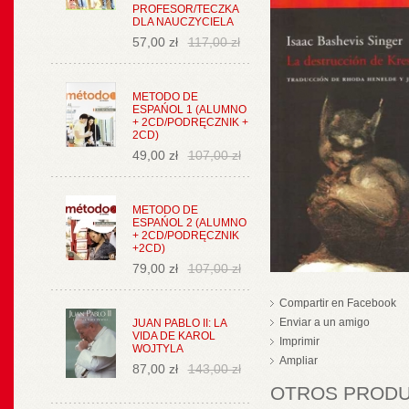
PROFESOR/TECZKA
DLA NAUCZYCIELA
57,00 zł
117,00 zł
METODO DE
ESPAŃOL 1 (ALUMNO
+ 2CD/PODRĘCZNIK +
2CD)
49,00 zł
107,00 zł
METODO DE
ESPAŃOL 2 (ALUMNO
+ 2CD/PODRĘCZNIK
+2CD)
79,00 zł
107,00 zł
Compartir en Facebook
Enviar a un amigo
JUAN PABLO II: LA
VIDA DE KAROL
Imprimir
WOJTYLA
Ampliar
87,00 zł
143,00 zł
OTROS PRODUC