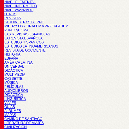
NIVEL ELEMENTAL
NIVEL INTERMEDIO
NIVEL AVANZADO
OTROS
REVISTAS
STUDIA IBERYSTYCZNE
MIĘDZY ORYGINAŁEM A PRZEKŁADEM
PUNTOyCOMA
LAS REVISTAS ESPANOLAS
LA REVISTA ESPAÑOLA
ESTUDIOS HISPANICOS
ESTUDIOS LATINOAMERICANOS
REVISTA DE OCCIDENTE
HISTORIA
ESPAÑA
AMÉRICA LATINA
UNIVERSAL
DIDÁCTICA
MULTIMEDIA
CASSETTE
MÚSICA
PELÍCULAS
AUDIOLIBROS
DIDÁCTICA
LINGÜÍSTICA
VIAJES
GUÍAS
ÁLBUMES
MAPAS
CAMINO DE SANTIAGO
LITERATURA DE VIAJES
CIVILIZACIÓN