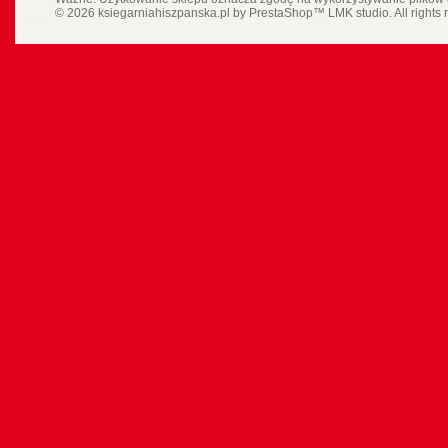
© 2026 ksiegarniahiszpanska.pl by
PrestaShop
™
LMK studio
. All rights