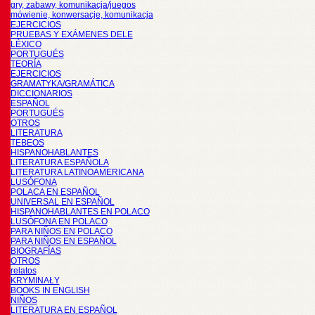
gry, zabawy, komunikacja/juegos
mówienie, konwersacje, komunikacja
EJERCICIOS
PRUEBAS Y EXÁMENES DELE
LÉXICO
PORTUGUÉS
TEORÍA
EJERCICIOS
GRAMATYKA/GRAMÁTICA
DICCIONARIOS
ESPAÑOL
PORTUGUÉS
OTROS
LITERATURA
TEBEOS
HISPANOHABLANTES
LITERATURA ESPAÑOLA
LITERATURA LATINOAMERICANA
LUSÓFONA
POLACA EN ESPAÑOL
UNIVERSAL EN ESPAÑOL
HISPANOHABLANTES EN POLACO
LUSÓFONA EN POLACO
PARA NIÑOS EN POLACO
PARA NIÑOS EN ESPAÑOL
BIOGRAFÍAS
OTROS
relatos
KRYMINAŁY
BOOKS IN ENGLISH
NIÑOS
LITERATURA EN ESPAÑOL