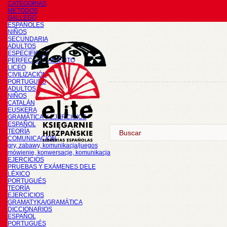
CATEGORÍAS
METODOS
GALLEGO
ESPAÑOLES
NIÑOS
SECUNDARIA
ADULTOS
ESPECIFICOS
PERFECCIONAMIENTO
LICEO
CIVILIZACIÓN
PORTUGUÉS
ADULTOS
NIÑOS
CATALÁN
EUSKERA
GRAMÁTICA Y EJERCICIOS
ESPAÑOL
TEORÍA
COMUNICACIÓN
gry, zabawy, komunikacja/juegos
mówienie, konwersacje, komunikacja
EJERCICIOS
PRUEBAS Y EXÁMENES DELE
LÉXICO
PORTUGUÉS
TEORÍA
EJERCICIOS
GRAMATYKA/GRAMÁTICA
DICCIONARIOS
ESPAÑOL
PORTUGUÉS