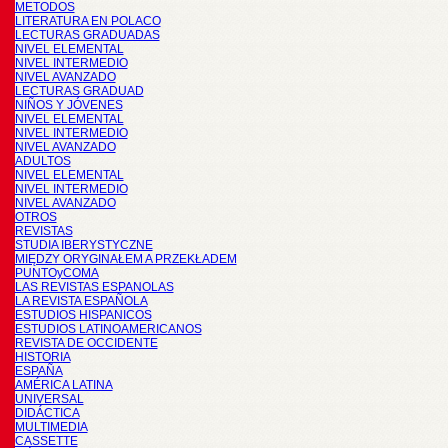
METODOS
LITERATURA EN POLACO
LECTURAS GRADUADAS
NIVEL ELEMENTAL
NIVEL INTERMEDIO
NIVEL AVANZADO
LECTURAS GRADUAD
NIÑOS Y JÓVENES
NIVEL ELEMENTAL
NIVEL INTERMEDIO
NIVEL AVANZADO
ADULTOS
NIVEL ELEMENTAL
NIVEL INTERMEDIO
NIVEL AVANZADO
OTROS
REVISTAS
STUDIA IBERYSTYCZNE
MIĘDZY ORYGINAŁEM A PRZEKŁADEM
PUNTOyCOMA
LAS REVISTAS ESPANOLAS
LA REVISTA ESPAÑOLA
ESTUDIOS HISPANICOS
ESTUDIOS LATINOAMERICANOS
REVISTA DE OCCIDENTE
HISTORIA
ESPAÑA
AMÉRICA LATINA
UNIVERSAL
DIDÁCTICA
MULTIMEDIA
CASSETTE