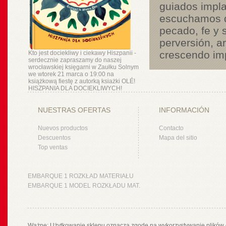
guiados impl
escuchamos de 
pecado, fe y s
perversión, a
crescendo imp
Kto jest dociekliwy i ciekawy Hiszpanii -
serdecznie zapraszamy do naszej
wrocławskiej księgarni w Zaułku Solnym
we wtorek 21 marca o 19:00 na
książkową fiestę z autorką ksiażki OLÉ!
HISZPANIA DLA DOCIEKLIWYCH!
NUESTRAS OFERTAS
INFORMACIÓN
Nuevos productos
Contacto
Descuentos
Mapa del sitio
Top ventas
EMBARQUE 1 ROZKŁAD MATERIAŁU
EMBARQUE 1 MODEL ROZKŁADU MAT.
Ważne: Użytkowanie sklepu oznacza zgodę na wykorzystywanie plików 