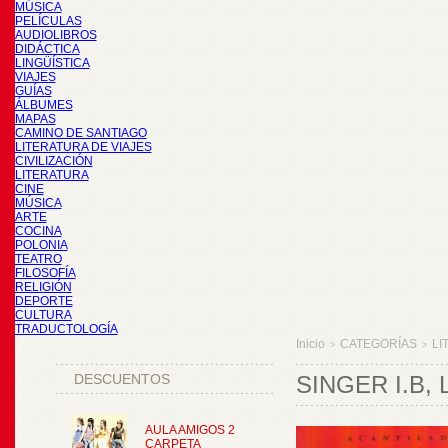
MÚSICA
PELÍCULAS
AUDIOLIBROS
DIDÁCTICA
LINGÜÍSTICA
VIAJES
GUÍAS
ÁLBUMES
MAPAS
CAMINO DE SANTIAGO
LITERATURA DE VIAJES
CIVILIZACIÓN
LITERATURA
CINE
MÚSICA
ARTE
COCINA
POLONIA
TEATRO
FILOSOFÍA
RELIGIÓN
DEPORTE
CULTURA
TRADUCTOLOGÍA
Inicio
CATEGORÍAS
LI
>
>
DESCUENTOS
SINGER I.B
AULA AMIGOS 2
CARPETA