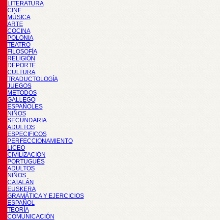
LITERATURA
CINE
MÚSICA
ARTE
COCINA
POLONIA
TEATRO
FILOSOFÍA
RELIGIÓN
DEPORTE
CULTURA
TRADUCTOLOGÍA
JUEGOS
METODOS
GALLEGO
ESPAÑOLES
NIÑOS
SECUNDARIA
ADULTOS
ESPECIFICOS
PERFECCIONAMIENTO
LICEO
CIVILIZACIÓN
PORTUGUÉS
ADULTOS
NIÑOS
CATALÁN
EUSKERA
GRAMÁTICA Y EJERCICIOS
ESPAÑOL
TEORÍA
COMUNICACIÓN