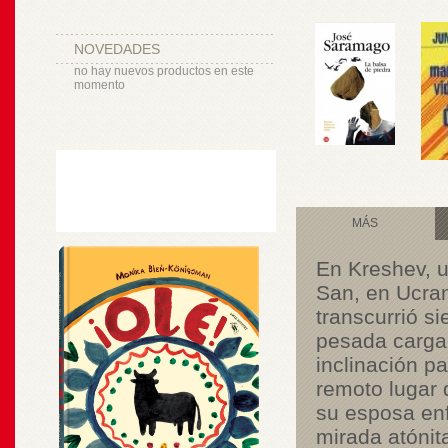
NOVEDADES
no hay nuevos productos en este
momento
MÁS
En Kreshev, un
San, en Ucran
transcurrió s
pesada carga 
inclinación p
remoto lugar
su esposa enf
mirada atónit