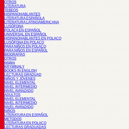
OTROS
LITERATURA
TEBEOS
HISPANOHABLANTES
LITERATURA ESPAÑOLA
LITERATURA LATINOAMERICANA
LUSÓFONA
POLACA EN ESPAÑOL
UNIVERSAL EN ESPAÑOL
HISPANOHABLANTES EN POLACO
LUSÓFONA EN POLACO
PARA NIÑOS EN POLACO
PARA NIÑOS EN ESPAÑOL
BIOGRAFÍAS
OTROS
relatos
KRYMINAŁY
BOOKS IN ENGLISH
LECTURAS GRADUAD
NIÑOS Y JÓVENES
NIVEL ELEMENTAL
NIVEL INTERMEDIO
NIVEL AVANZADO
ADULTOS
NIVEL ELEMENTAL
NIVEL INTERMEDIO
NIVEL AVANZADO
NIÑOS
LITERATURA EN ESPAÑOL
METODOS
LITERATURA EN POLACO
LECTURAS GRADUADAS