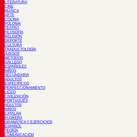
LITERATURA
CINE
MÚSICA
ARTE
COCINA
POLONIA
TEATRO
FILOSOFÍA
RELIGIÓN
DEPORTE
CULTURA
TRADUCTOLOGÍA
JUEGOS
METODOS
GALLEGO
ESPAÑOLES
NIÑOS
SECUNDARIA
ADULTOS
ESPECIFICOS
PERFECCIONAMIENTO
LICEO
CIVILIZACIÓN
PORTUGUÉS
ADULTOS
NIÑOS
CATALÁN
EUSKERA
GRAMÁTICA Y EJERCICIOS
ESPAÑOL
TEORÍA
COMUNICACIÓN