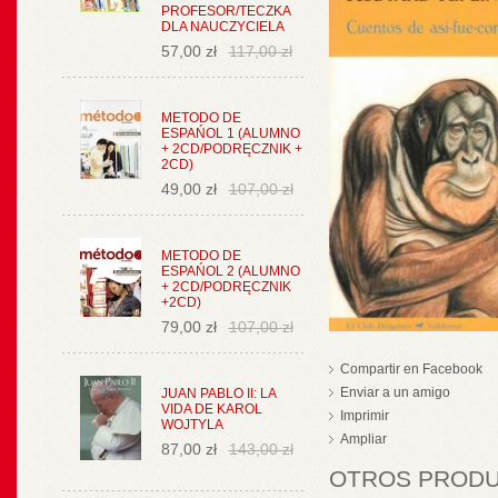
PROFESOR/TECZKA
DLA NAUCZYCIELA
57,00 zł
117,00 zł
METODO DE
ESPAŃOL 1 (ALUMNO
+ 2CD/PODRĘCZNIK +
2CD)
49,00 zł
107,00 zł
METODO DE
ESPAŃOL 2 (ALUMNO
+ 2CD/PODRĘCZNIK
+2CD)
79,00 zł
107,00 zł
Compartir en Facebook
Enviar a un amigo
JUAN PABLO II: LA
VIDA DE KAROL
Imprimir
WOJTYLA
Ampliar
87,00 zł
143,00 zł
OTROS PRODUC