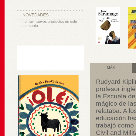
NOVEDADES
no hay nuevos productos en este
momento
MÁS
Rudyard Kipli
profesor ingl
la Escuela de
mágico de las
relataba. A lo
educación ha
trabajó como 
Civil and Mil