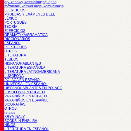
gry, zabawy, komunikacja/juegos
mówienie, konwersacje, komunikacja
EJERCICIOS
PRUEBAS Y EXÁMENES DELE
LÉXICO
PORTUGUÉS
TEORÍA
EJERCICIOS
GRAMATYKA/GRAMÁTICA
DICCIONARIOS
ESPAÑOL
PORTUGUÉS
OTROS
LITERATURA
TEBEOS
HISPANOHABLANTES
LITERATURA ESPAÑOLA
LITERATURA LATINOAMERICANA
LUSÓFONA
POLACA EN ESPAÑOL
UNIVERSAL EN ESPAÑOL
HISPANOHABLANTES EN POLACO
LUSÓFONA EN POLACO
PARA NIÑOS EN POLACO
PARA NIÑOS EN ESPAÑOL
BIOGRAFÍAS
OTROS
relatos
KRYMINAŁY
BOOKS IN ENGLISH
NIÑOS
LITERATURA EN ESPAÑOL