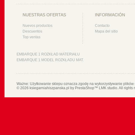
NUESTRAS OFERTAS
INFORMACIÓN
Nuevos productos
Contacto
Descuentos
Mapa del sitio
Top ventas
EMBARQUE 1 ROZKŁAD MATERIAŁU
EMBARQUE 1 MODEL ROZKŁADU MAT.
Ważne: Użytkowanie sklepu oznacza zgodę na wykorzystywanie plików 
© 2026 ksiegarniahiszpanska.pl by
PrestaShop
™
LMK studio
. All rights