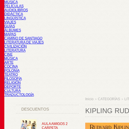
MÚSICA
PELÍCULAS
AUDIOLIBROS
DIDÁCTICA
LINGÜÍSTICA
VIAJES
GUÍAS
ÁLBUMES
MAPAS
CAMINO DE SANTIAGO
LITERATURA DE VIAJES
CIVILIZACIÓN
LITERATURA
CINE
MÚSICA
ARTE
COCINA
POLONIA
TEATRO
FILOSOFÍA
RELIGIÓN
DEPORTE
CULTURA
TRADUCTOLOGÍA
Inicio
CATEGORÍAS
LI
>
>
DESCUENTOS
KIPLING RUD
AULA AMIGOS 2
CARPETA