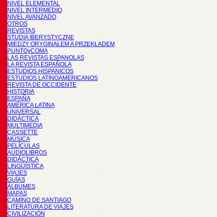
NIVEL ELEMENTAL
NIVEL INTERMEDIO
NIVEL AVANZADO
OTROS
REVISTAS
STUDIA IBERYSTYCZNE
MIĘDZY ORYGINAŁEM A PRZEKŁADEM
PUNTOyCOMA
LAS REVISTAS ESPANOLAS
LA REVISTA ESPAÑOLA
ESTUDIOS HISPANICOS
ESTUDIOS LATINOAMERICANOS
REVISTA DE OCCIDENTE
HISTORIA
ESPAÑA
AMÉRICA LATINA
UNIVERSAL
DIDÁCTICA
MULTIMEDIA
CASSETTE
MÚSICA
PELÍCULAS
AUDIOLIBROS
DIDÁCTICA
LINGÜÍSTICA
VIAJES
GUÍAS
ÁLBUMES
MAPAS
CAMINO DE SANTIAGO
LITERATURA DE VIAJES
CIVILIZACIÓN