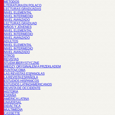
METODOS
LITERATURA EN POLACO
LECTURAS GRADUADAS
NIVEL ELEMENTAL
NIVEL INTERMEDIO
NIVEL AVANZADO
LECTURAS GRADUAD
NIÑOS Y JÓVENES
NIVEL ELEMENTAL
NIVEL INTERMEDIO
NIVEL AVANZADO
ADULTOS
NIVEL ELEMENTAL
NIVEL INTERMEDIO
NIVEL AVANZADO
OTROS
REVISTAS
STUDIA IBERYSTYCZNE
MIĘDZY ORYGINAŁEM A PRZEKŁADEM
PUNTOyCOMA
LAS REVISTAS ESPANOLAS
LA REVISTA ESPAÑOLA
ESTUDIOS HISPANICOS
ESTUDIOS LATINOAMERICANOS
REVISTA DE OCCIDENTE
HISTORIA
ESPAÑA
AMÉRICA LATINA
UNIVERSAL
DIDÁCTICA
MULTIMEDIA
CASSETTE