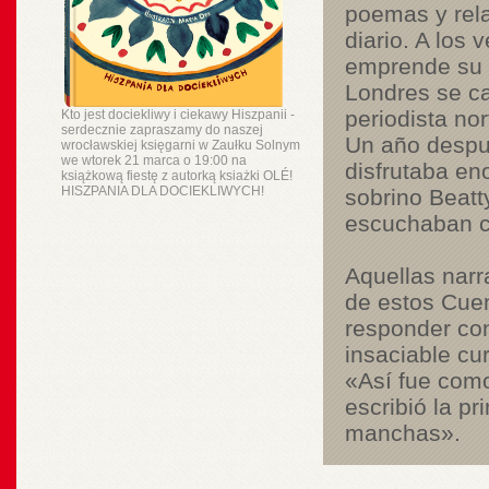
poemas y rela
diario. A los 
emprende su p
Londres se ca
periodista no
Kto jest dociekliwy i ciekawy Hiszpanii -
serdecznie zapraszamy do naszej
Un año despué
wrocławskiej księgarni w Zaułku Solnym
we wtorek 21 marca o 19:00 na
disfrutaba e
książkową fiestę z autorką ksiażki OLÉ!
HISZPANIA DLA DOCIEKLIWYCH!
sobrino Beatt
escuchaban c
Aquellas narr
de estos Cuen
responder con
insaciable cur
«Así fue como
escribió la p
manchas».