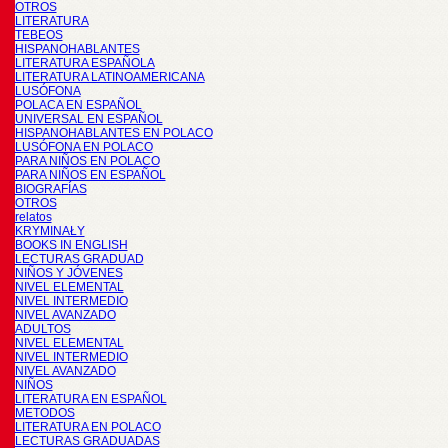
OTROS
LITERATURA
TEBEOS
HISPANOHABLANTES
LITERATURA ESPAÑOLA
LITERATURA LATINOAMERICANA
LUSÓFONA
POLACA EN ESPAÑOL
UNIVERSAL EN ESPAÑOL
HISPANOHABLANTES EN POLACO
LUSÓFONA EN POLACO
PARA NIÑOS EN POLACO
PARA NIÑOS EN ESPAÑOL
BIOGRAFÍAS
OTROS
relatos
KRYMINAŁY
BOOKS IN ENGLISH
LECTURAS GRADUAD
NIÑOS Y JÓVENES
NIVEL ELEMENTAL
NIVEL INTERMEDIO
NIVEL AVANZADO
ADULTOS
NIVEL ELEMENTAL
NIVEL INTERMEDIO
NIVEL AVANZADO
NIÑOS
LITERATURA EN ESPAÑOL
METODOS
LITERATURA EN POLACO
LECTURAS GRADUADAS