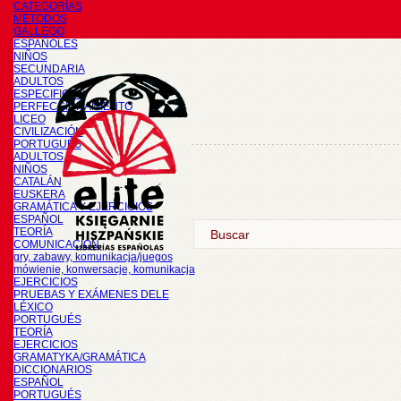
CATEGORÍAS
METODOS
GALLEGO
ESPAÑOLES
NIÑOS
SECUNDARIA
ADULTOS
ESPECIFICOS
PERFECCIONAMIENTO
LICEO
CIVILIZACIÓN
PORTUGUÉS
ADULTOS
NIÑOS
CATALÁN
EUSKERA
GRAMÁTICA Y EJERCICIOS
ESPAÑOL
TEORÍA
COMUNICACIÓN
gry, zabawy, komunikacja/juegos
mówienie, konwersacje, komunikacja
EJERCICIOS
PRUEBAS Y EXÁMENES DELE
LÉXICO
PORTUGUÉS
TEORÍA
EJERCICIOS
GRAMATYKA/GRAMÁTICA
DICCIONARIOS
ESPAÑOL
PORTUGUÉS