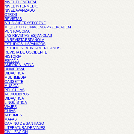
NIVEL ELEMENTAL
NIVEL INTERMEDIO
NIVEL AVANZADO
OTROS
REVISTAS
STUDIA IBERYSTYCZNE
MIĘDZY ORYGINAŁEM A PRZEKŁADEM
PUNTOyCOMA
LAS REVISTAS ESPANOLAS
LA REVISTA ESPAÑOLA
ESTUDIOS HISPANICOS
ESTUDIOS LATINOAMERICANOS
REVISTA DE OCCIDENTE
HISTORIA
ESPAÑA
AMÉRICA LATINA
UNIVERSAL
DIDÁCTICA
MULTIMEDIA
CASSETTE
MÚSICA
PELÍCULAS
AUDIOLIBROS
DIDÁCTICA
LINGÜÍSTICA
VIAJES
GUÍAS
ÁLBUMES
MAPAS
CAMINO DE SANTIAGO
LITERATURA DE VIAJES
CIVILIZACIÓN