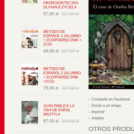
PROFESOR/TECZKA
DLA NAUCZYCIELA
57,00 zł
117,00 zł
METODO DE
ESPAŃOL 1 (ALUMNO
+ 2CD/PODRĘCZNIK +
2CD)
49,00 zł
107,00 zł
METODO DE
ESPAŃOL 2 (ALUMNO
+ 2CD/PODRĘCZNIK
+2CD)
79,00 zł
107,00 zł
Compartir en Facebook
Enviar a un amigo
JUAN PABLO II: LA
VIDA DE KAROL
Imprimir
WOJTYLA
Ampliar
87,00 zł
143,00 zł
OTROS PRODUC