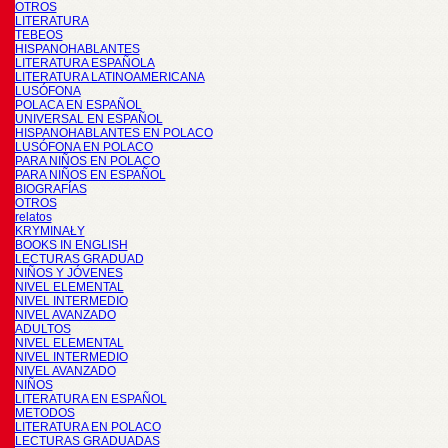
OTROS
LITERATURA
TEBEOS
HISPANOHABLANTES
LITERATURA ESPAÑOLA
LITERATURA LATINOAMERICANA
LUSÓFONA
POLACA EN ESPAÑOL
UNIVERSAL EN ESPAÑOL
HISPANOHABLANTES EN POLACO
LUSÓFONA EN POLACO
PARA NIÑOS EN POLACO
PARA NIÑOS EN ESPAÑOL
BIOGRAFÍAS
OTROS
relatos
KRYMINAŁY
BOOKS IN ENGLISH
LECTURAS GRADUAD
NIÑOS Y JÓVENES
NIVEL ELEMENTAL
NIVEL INTERMEDIO
NIVEL AVANZADO
ADULTOS
NIVEL ELEMENTAL
NIVEL INTERMEDIO
NIVEL AVANZADO
NIÑOS
LITERATURA EN ESPAÑOL
METODOS
LITERATURA EN POLACO
LECTURAS GRADUADAS