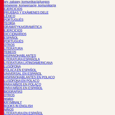
gry, zabawy, komunikacja/juegos
mówienie, konwersacje, komunikacja
EJERCICIOS
PRUEBAS Y EXÁMENES DELE
LÉXICO
PORTUGUÉS
TEORÍA
GRAMATYKA/GRAMÁTICA
EJERCICIOS
DICCIONARIOS
ESPAÑOL
PORTUGUÉS
OTROS
LITERATURA
TEBEOS
HISPANOHABLANTES
LITERATURA ESPAÑOLA
LITERATURA LATINOAMERICANA
LUSÓFONA
POLACA EN ESPAÑOL
UNIVERSAL EN ESPAÑOL
HISPANOHABLANTES EN POLACO
LUSÓFONA EN POLACO
PARA NIÑOS EN POLACO
PARA NIÑOS EN ESPAÑOL
BIOGRAFÍAS
OTROS
relatos
KRYMINAŁY
BOOKS IN ENGLISH
NIÑOS
LITERATURA EN ESPAÑOL