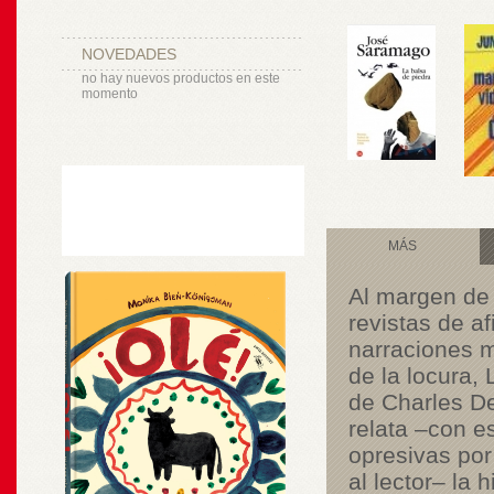
NOVEDADES
no hay nuevos productos en este
momento
MÁS
Al margen de 
revistas de af
narraciones m
de la locura,
de Charles De
relata –con e
opresivas por
al lector– la 