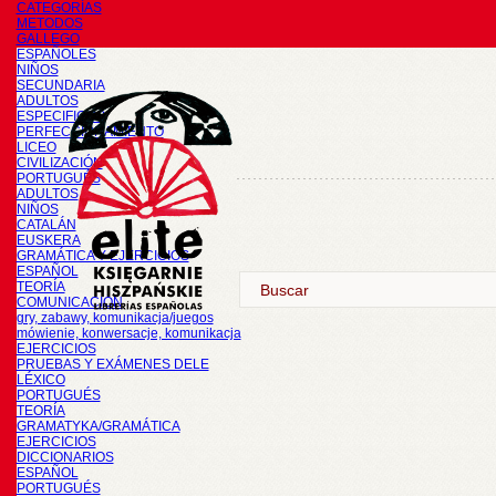
CATEGORÍAS
METODOS
GALLEGO
ESPAÑOLES
NIÑOS
SECUNDARIA
ADULTOS
ESPECIFICOS
PERFECCIONAMIENTO
LICEO
CIVILIZACIÓN
PORTUGUÉS
ADULTOS
NIÑOS
CATALÁN
EUSKERA
GRAMÁTICA Y EJERCICIOS
ESPAÑOL
TEORÍA
COMUNICACIÓN
gry, zabawy, komunikacja/juegos
mówienie, konwersacje, komunikacja
EJERCICIOS
PRUEBAS Y EXÁMENES DELE
LÉXICO
PORTUGUÉS
TEORÍA
GRAMATYKA/GRAMÁTICA
EJERCICIOS
DICCIONARIOS
ESPAÑOL
PORTUGUÉS