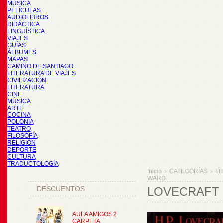
MÚSICA
PELÍCULAS
AUDIOLIBROS
DIDÁCTICA
LINGÜÍSTICA
VIAJES
GUÍAS
ÁLBUMES
MAPAS
CAMINO DE SANTIAGO
LITERATURA DE VIAJES
CIVILIZACIÓN
LITERATURA
CINE
MÚSICA
ARTE
COCINA
POLONIA
TEATRO
FILOSOFÍA
RELIGIÓN
DEPORTE
CULTURA
TRADUCTOLOGÍA
Inicio
CATEGORÍAS
LI
>
>
WARD
DESCUENTOS
LOVECRAFT 
AULA AMIGOS 2
CARPETA