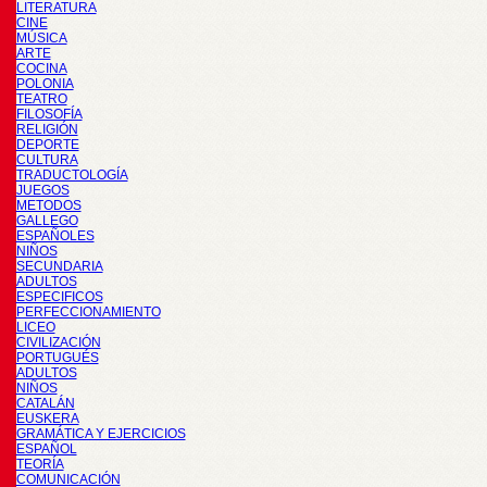
LITERATURA
CINE
MÚSICA
ARTE
COCINA
POLONIA
TEATRO
FILOSOFÍA
RELIGIÓN
DEPORTE
CULTURA
TRADUCTOLOGÍA
JUEGOS
METODOS
GALLEGO
ESPAÑOLES
NIÑOS
SECUNDARIA
ADULTOS
ESPECIFICOS
PERFECCIONAMIENTO
LICEO
CIVILIZACIÓN
PORTUGUÉS
ADULTOS
NIÑOS
CATALÁN
EUSKERA
GRAMÁTICA Y EJERCICIOS
ESPAÑOL
TEORÍA
COMUNICACIÓN