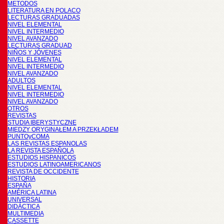
METODOS
LITERATURA EN POLACO
LECTURAS GRADUADAS
NIVEL ELEMENTAL
NIVEL INTERMEDIO
NIVEL AVANZADO
LECTURAS GRADUAD
NIÑOS Y JÓVENES
NIVEL ELEMENTAL
NIVEL INTERMEDIO
NIVEL AVANZADO
ADULTOS
NIVEL ELEMENTAL
NIVEL INTERMEDIO
NIVEL AVANZADO
OTROS
REVISTAS
STUDIA IBERYSTYCZNE
MIĘDZY ORYGINAŁEM A PRZEKŁADEM
PUNTOyCOMA
LAS REVISTAS ESPANOLAS
LA REVISTA ESPAÑOLA
ESTUDIOS HISPANICOS
ESTUDIOS LATINOAMERICANOS
REVISTA DE OCCIDENTE
HISTORIA
ESPAÑA
AMÉRICA LATINA
UNIVERSAL
DIDÁCTICA
MULTIMEDIA
CASSETTE