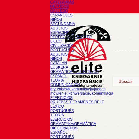
CATEGORÍAS
METODOS
GALLEGO
ESPAÑOLES
NIÑOS
SECUNDARIA
ADULTOS
ESPECIFICOS
PERFECCIONAMIENTO
LICEO
CIVILIZACIÓN
PORTUGUÉS
ADULTOS
NIÑOS
CATALÁN
EUSKERA
GRAMÁTICA Y EJERCICIOS
ESPAÑOL
TEORÍA
COMUNICACIÓN
gry, zabawy, komunikacja/juegos
mówienie, konwersacje, komunikacja
EJERCICIOS
PRUEBAS Y EXÁMENES DELE
LÉXICO
PORTUGUÉS
TEORÍA
EJERCICIOS
GRAMATYKA/GRAMÁTICA
DICCIONARIOS
ESPAÑOL
PORTUGUÉS