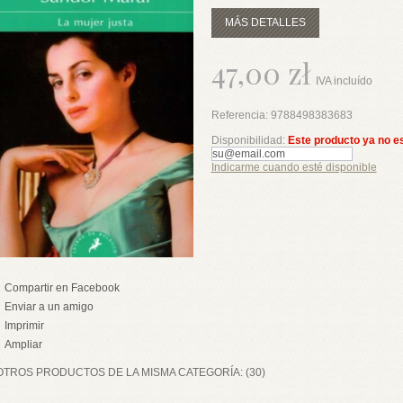
MÁS DETALLES
47,00 zł
IVA incluído
Referencia:
9788498383683
Disponibilidad:
Este producto ya no e
Indicarme cuando esté disponible
Compartir en Facebook
Enviar a un amigo
Imprimir
Ampliar
OTROS PRODUCTOS DE LA MISMA CATEGORÍA: (30)