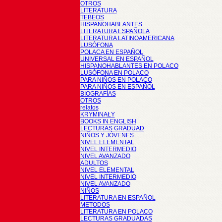
OTROS
LITERATURA
TEBEOS
HISPANOHABLANTES
LITERATURA ESPAÑOLA
LITERATURA LATINOAMERICANA
LUSÓFONA
POLACA EN ESPAÑOL
UNIVERSAL EN ESPAÑOL
HISPANOHABLANTES EN POLACO
LUSÓFONA EN POLACO
PARA NIÑOS EN POLACO
PARA NIÑOS EN ESPAÑOL
BIOGRAFÍAS
OTROS
relatos
KRYMINAŁY
BOOKS IN ENGLISH
LECTURAS GRADUAD
NIÑOS Y JÓVENES
NIVEL ELEMENTAL
NIVEL INTERMEDIO
NIVEL AVANZADO
ADULTOS
NIVEL ELEMENTAL
NIVEL INTERMEDIO
NIVEL AVANZADO
NIÑOS
LITERATURA EN ESPAÑOL
METODOS
LITERATURA EN POLACO
LECTURAS GRADUADAS