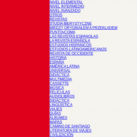
NIVEL ELEMENTAL
NIVEL INTERMEDIO
NIVEL AVANZADO
OTROS
REVISTAS
STUDIA IBERYSTYCZNE
MIĘDZY ORYGINAŁEM A PRZEKŁADEM
PUNTOyCOMA
LAS REVISTAS ESPANOLAS
LA REVISTA ESPAÑOLA
ESTUDIOS HISPANICOS
ESTUDIOS LATINOAMERICANOS
REVISTA DE OCCIDENTE
HISTORIA
ESPAÑA
AMÉRICA LATINA
UNIVERSAL
DIDÁCTICA
MULTIMEDIA
CASSETTE
MÚSICA
PELÍCULAS
AUDIOLIBROS
DIDÁCTICA
LINGÜÍSTICA
VIAJES
GUÍAS
ÁLBUMES
MAPAS
CAMINO DE SANTIAGO
LITERATURA DE VIAJES
CIVILIZACIÓN