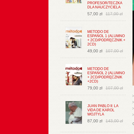
PROFESOR/TECZKA
DLA NAUCZYCIELA
57,00 zł
117,00 zł
METODO DE
ESPAŃOL 1 (ALUMNO
+ 2CD/PODRĘCZNIK +
2CD)
49,00 zł
107,00 zł
METODO DE
ESPAŃOL 2 (ALUMNO
+ 2CD/PODRĘCZNIK
+2CD)
79,00 zł
107,00 zł
JUAN PABLO II: LA
VIDA DE KAROL
WOJTYLA
87,00 zł
143,00 zł