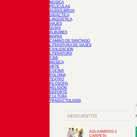
MÚSICA
PELÍCULAS
AUDIOLIBROS
DIDÁCTICA
LINGÜÍSTICA
VIAJES
GUÍAS
ÁLBUMES
MAPAS
CAMINO DE SANTIAGO
LITERATURA DE VIAJES
CIVILIZACIÓN
LITERATURA
CINE
MÚSICA
ARTE
COCINA
POLONIA
TEATRO
FILOSOFÍA
RELIGIÓN
DEPORTE
CULTURA
TRADUCTOLOGÍA
I
DESCUENTOS
AULA AMIGOS 2
CARPETA