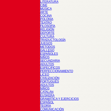
LITERATURA
CINE
MÚSICA
ARTE
COCINA
POLONIA
TEATRO
FILOSOFÍA
RELIGIÓN
DEPORTE
CULTURA
TRADUCTOLOGÍA
JUEGOS
METODOS
GALLEGO
ESPAÑOLES
NIÑOS
SECUNDARIA
ADULTOS
ESPECIFICOS
PERFECCIONAMIENTO
LICEO
CIVILIZACIÓN
PORTUGUÉS
ADULTOS
NIÑOS
CATALÁN
EUSKERA
GRAMÁTICA Y EJERCICIOS
ESPAÑOL
TEORÍA
COMUNICACIÓN