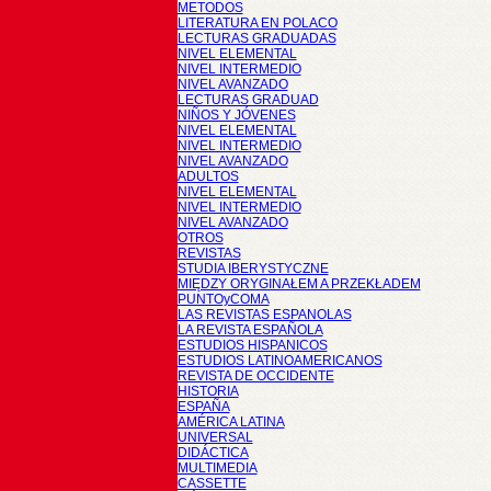
METODOS
LITERATURA EN POLACO
LECTURAS GRADUADAS
NIVEL ELEMENTAL
NIVEL INTERMEDIO
NIVEL AVANZADO
LECTURAS GRADUAD
NIÑOS Y JÓVENES
NIVEL ELEMENTAL
NIVEL INTERMEDIO
NIVEL AVANZADO
ADULTOS
NIVEL ELEMENTAL
NIVEL INTERMEDIO
NIVEL AVANZADO
OTROS
REVISTAS
STUDIA IBERYSTYCZNE
MIĘDZY ORYGINAŁEM A PRZEKŁADEM
PUNTOyCOMA
LAS REVISTAS ESPANOLAS
LA REVISTA ESPAÑOLA
ESTUDIOS HISPANICOS
ESTUDIOS LATINOAMERICANOS
REVISTA DE OCCIDENTE
HISTORIA
ESPAÑA
AMÉRICA LATINA
UNIVERSAL
DIDÁCTICA
MULTIMEDIA
CASSETTE