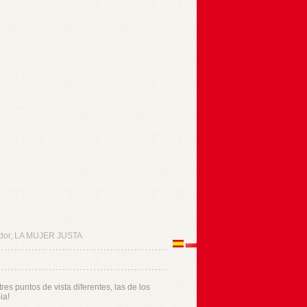
dor, LA MUJER JUSTA
es puntos de vista diferentes, las de los
ia!