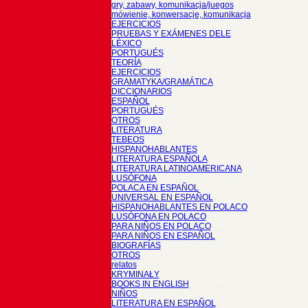
gry, zabawy, komunikacja/juegos
mówienie, konwersacje, komunikacja
EJERCICIOS
PRUEBAS Y EXÁMENES DELE
LÉXICO
PORTUGUÉS
TEORÍA
EJERCICIOS
GRAMATYKA/GRAMÁTICA
DICCIONARIOS
ESPAÑOL
PORTUGUÉS
OTROS
LITERATURA
TEBEOS
HISPANOHABLANTES
LITERATURA ESPAÑOLA
LITERATURA LATINOAMERICANA
LUSÓFONA
POLACA EN ESPAÑOL
UNIVERSAL EN ESPAÑOL
HISPANOHABLANTES EN POLACO
LUSÓFONA EN POLACO
PARA NIÑOS EN POLACO
PARA NIÑOS EN ESPAÑOL
BIOGRAFÍAS
OTROS
relatos
KRYMINAŁY
BOOKS IN ENGLISH
NIÑOS
LITERATURA EN ESPAÑOL