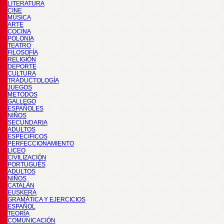
LITERATURA
CINE
MÚSICA
ARTE
COCINA
POLONIA
TEATRO
FILOSOFÍA
RELIGIÓN
DEPORTE
CULTURA
TRADUCTOLOGÍA
JUEGOS
METODOS
GALLEGO
ESPAÑOLES
NIÑOS
SECUNDARIA
ADULTOS
ESPECIFICOS
PERFECCIONAMIENTO
LICEO
CIVILIZACIÓN
PORTUGUÉS
ADULTOS
NIÑOS
CATALÁN
EUSKERA
GRAMÁTICA Y EJERCICIOS
ESPAÑOL
TEORÍA
COMUNICACIÓN