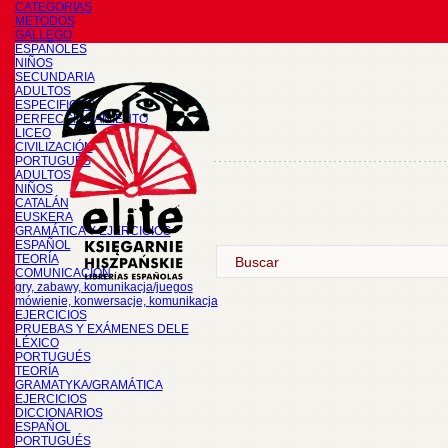
CATEGORÍAS
METODOS
GALLEGO
ESPAÑOLES
NIÑOS
SECUNDARIA
ADULTOS
ESPECIFICOS
PERFECCIONAMIENTO
LICEO
CIVILIZACIÓN
PORTUGUÉS
ADULTOS
NIÑOS
CATALÁN
EUSKERA
GRAMÁTICA Y EJERCICIOS
ESPAÑOL
TEORÍA
COMUNICACIÓN
gry, zabawy, komunikacja/juegos
mówienie, konwersacje, komunikacja
EJERCICIOS
PRUEBAS Y EXÁMENES DELE
LÉXICO
PORTUGUÉS
TEORÍA
GRAMATYKA/GRAMÁTICA
EJERCICIOS
DICCIONARIOS
ESPAÑOL
PORTUGUÉS