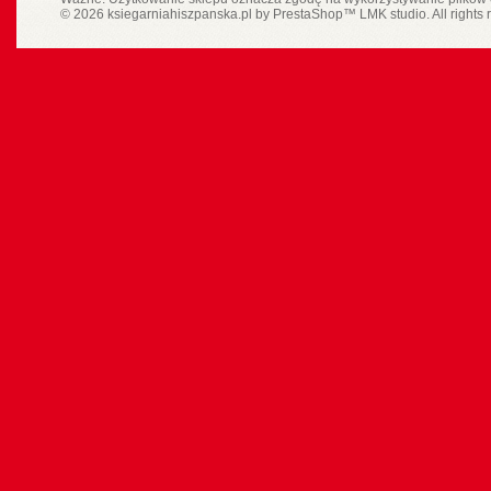
© 2026 ksiegarniahiszpanska.pl by
PrestaShop
™
LMK studio
. All rights