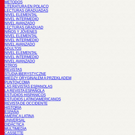
METODOS
LITERATURA EN POLACO
LECTURAS GRADUADAS
NIVEL ELEMENTAL
NIVEL INTERMEDIO
NIVEL AVANZADO
LECTURAS GRADUAD
NIÑOS Y JÓVENES
NIVEL ELEMENTAL
NIVEL INTERMEDIO
NIVEL AVANZADO
ADULTOS
NIVEL ELEMENTAL
NIVEL INTERMEDIO
NIVEL AVANZADO
OTROS
REVISTAS
STUDIA IBERYSTYCZNE
MIĘDZY ORYGINAŁEM A PRZEKŁADEM
PUNTOyCOMA
LAS REVISTAS ESPANOLAS
LA REVISTA ESPAÑOLA
ESTUDIOS HISPANICOS
ESTUDIOS LATINOAMERICANOS
REVISTA DE OCCIDENTE
HISTORIA
ESPAÑA
AMÉRICA LATINA
UNIVERSAL
DIDÁCTICA
MULTIMEDIA
CASSETTE