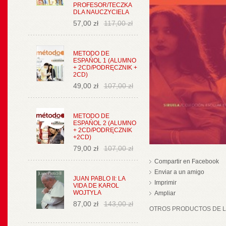
PROFESOR/TECZKA
DLA NAUCZYCIELA
57,00 zł
117,00 zł
METODO DE
ESPAŃOL 1 (ALUMNO
+ 2CD/PODRĘCZNIK +
2CD)
49,00 zł
107,00 zł
METODO DE
ESPAŃOL 2 (ALUMNO
+ 2CD/PODRĘCZNIK
+2CD)
79,00 zł
107,00 zł
Compartir en Facebook
Enviar a un amigo
JUAN PABLO II: LA
Imprimir
VIDA DE KAROL
WOJTYLA
Ampliar
87,00 zł
143,00 zł
OTROS PRODUCTOS DE LA