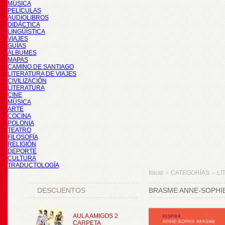
MÚSICA
PELÍCULAS
AUDIOLIBROS
DIDÁCTICA
LINGÜÍSTICA
VIAJES
GUÍAS
ÁLBUMES
MAPAS
CAMINO DE SANTIAGO
LITERATURA DE VIAJES
CIVILIZACIÓN
LITERATURA
CINE
MÚSICA
ARTE
COCINA
POLONIA
TEATRO
FILOSOFÍA
RELIGIÓN
DEPORTE
CULTURA
TRADUCTOLOGÍA
Inicio
CATEGORÍAS
LI
>
>
DESCUENTOS
BRASME ANNE-SOPHIE
AULA AMIGOS 2
CARPETA