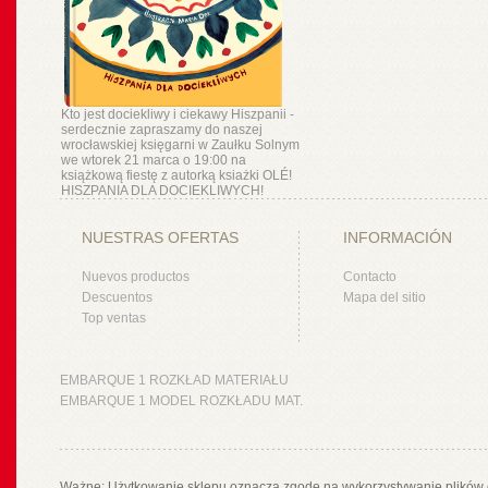
Kto jest dociekliwy i ciekawy Hiszpanii -
serdecznie zapraszamy do naszej
wrocławskiej księgarni w Zaułku Solnym
we wtorek 21 marca o 19:00 na
książkową fiestę z autorką ksiażki OLÉ!
HISZPANIA DLA DOCIEKLIWYCH!
NUESTRAS OFERTAS
INFORMACIÓN
Nuevos productos
Contacto
Descuentos
Mapa del sitio
Top ventas
EMBARQUE 1 ROZKŁAD MATERIAŁU
EMBARQUE 1 MODEL ROZKŁADU MAT.
Ważne: Użytkowanie sklepu oznacza zgodę na wykorzystywanie plików 