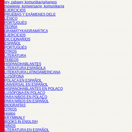
gry, zabawy, komunikacja/juegos
mówienie, konwersacje, komunikacja
EJERCICIOS
PRUEBAS Y EXÁMENES DELE
LÉXICO
PORTUGUÉS
TEORÍA
GRAMATYKA/GRAMÁTICA
EJERCICIOS
DICCIONARIOS
ESPAÑOL
PORTUGUÉS
OTROS
LITERATURA
TEBEOS
HISPANOHABLANTES
LITERATURA ESPAÑOLA
LITERATURA LATINOAMERICANA
LUSÓFONA
POLACA EN ESPAÑOL
UNIVERSAL EN ESPAÑOL
HISPANOHABLANTES EN POLACO
LUSÓFONA EN POLACO
PARA NIÑOS EN POLACO
PARA NIÑOS EN ESPAÑOL
BIOGRAFÍAS
OTROS
relatos
KRYMINAŁY
BOOKS IN ENGLISH
NIÑOS
LITERATURA EN ESPAÑOL