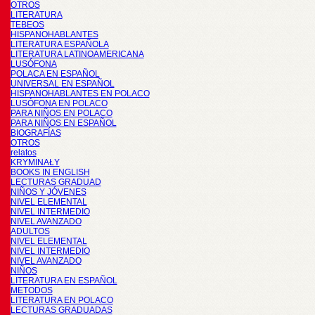
OTROS
LITERATURA
TEBEOS
HISPANOHABLANTES
LITERATURA ESPAÑOLA
LITERATURA LATINOAMERICANA
LUSÓFONA
POLACA EN ESPAÑOL
UNIVERSAL EN ESPAÑOL
HISPANOHABLANTES EN POLACO
LUSÓFONA EN POLACO
PARA NIÑOS EN POLACO
PARA NIÑOS EN ESPAÑOL
BIOGRAFÍAS
OTROS
relatos
KRYMINAŁY
BOOKS IN ENGLISH
LECTURAS GRADUAD
NIÑOS Y JÓVENES
NIVEL ELEMENTAL
NIVEL INTERMEDIO
NIVEL AVANZADO
ADULTOS
NIVEL ELEMENTAL
NIVEL INTERMEDIO
NIVEL AVANZADO
NIÑOS
LITERATURA EN ESPAÑOL
METODOS
LITERATURA EN POLACO
LECTURAS GRADUADAS