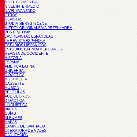
NIVEL ELEMENTAL
NIVEL INTERMEDIO
NIVEL AVANZADO
OTROS
REVISTAS
STUDIA IBERYSTYCZNE
MIĘDZY ORYGINAŁEM A PRZEKŁADEM
PUNTOyCOMA
LAS REVISTAS ESPANOLAS
LA REVISTA ESPAÑOLA
ESTUDIOS HISPANICOS
ESTUDIOS LATINOAMERICANOS
REVISTA DE OCCIDENTE
HISTORIA
ESPAÑA
AMÉRICA LATINA
UNIVERSAL
DIDÁCTICA
MULTIMEDIA
CASSETTE
MÚSICA
PELÍCULAS
AUDIOLIBROS
DIDÁCTICA
LINGÜÍSTICA
VIAJES
GUÍAS
ÁLBUMES
MAPAS
CAMINO DE SANTIAGO
LITERATURA DE VIAJES
CIVILIZACIÓN