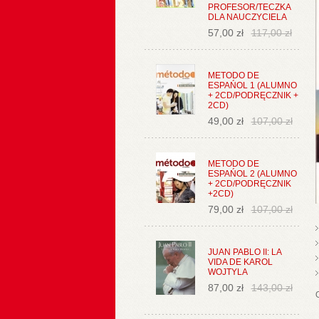
PROFESOR/TECZKA
DLA NAUCZYCIELA
57,00 zł
117,00 zł
METODO DE
ESPAŃOL 1 (ALUMNO
+ 2CD/PODRĘCZNIK +
2CD)
49,00 zł
107,00 zł
METODO DE
ESPAŃOL 2 (ALUMNO
+ 2CD/PODRĘCZNIK
+2CD)
79,00 zł
107,00 zł
JUAN PABLO II: LA
VIDA DE KAROL
WOJTYLA
87,00 zł
143,00 zł