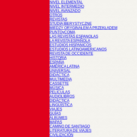
NIVEL ELEMENTAL
NIVEL INTERMEDIO
NIVEL AVANZADO
OTROS
REVISTAS
STUDIA IBERYSTYCZNE
MIĘDZY ORYGINAŁEM A PRZEKŁADEM
PUNTOyCOMA
LAS REVISTAS ESPANOLAS
LA REVISTA ESPAÑOLA
ESTUDIOS HISPANICOS
ESTUDIOS LATINOAMERICANOS
REVISTA DE OCCIDENTE
HISTORIA
ESPAÑA
AMÉRICA LATINA
UNIVERSAL
DIDÁCTICA
MULTIMEDIA
CASSETTE
MÚSICA
PELÍCULAS
AUDIOLIBROS
DIDÁCTICA
LINGÜÍSTICA
VIAJES
GUÍAS
ÁLBUMES
MAPAS
CAMINO DE SANTIAGO
LITERATURA DE VIAJES
CIVILIZACIÓN