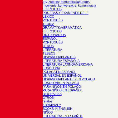
gry, zabawy, komunikacja/juegos
mówienie, konwersacje, komunikacja
EJERCICIOS
PRUEBAS Y EXÁMENES DELE
LÉXICO
PORTUGUÉS
TEORÍA
GRAMATYKA/GRAMÁTICA
EJERCICIOS
DICCIONARIOS
ESPAÑOL
PORTUGUÉS
OTROS
LITERATURA
TEBEOS
HISPANOHABLANTES
LITERATURA ESPAÑOLA
LITERATURA LATINOAMERICANA
LUSÓFONA
POLACA EN ESPAÑOL
UNIVERSAL EN ESPAÑOL
HISPANOHABLANTES EN POLACO
LUSÓFONA EN POLACO
PARA NIÑOS EN POLACO
PARA NIÑOS EN ESPAÑOL
BIOGRAFÍAS
OTROS
relatos
KRYMINAŁY
BOOKS IN ENGLISH
NIÑOS
LITERATURA EN ESPAÑOL