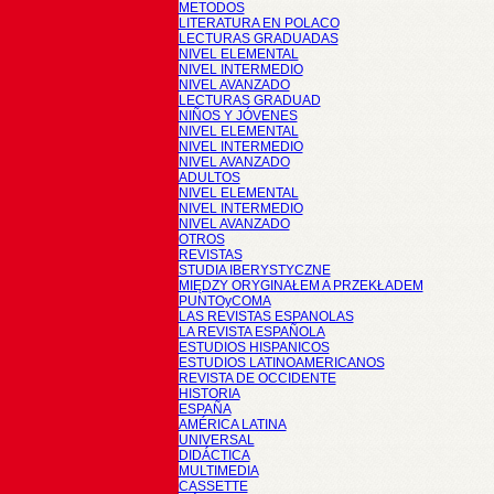
METODOS
LITERATURA EN POLACO
LECTURAS GRADUADAS
NIVEL ELEMENTAL
NIVEL INTERMEDIO
NIVEL AVANZADO
LECTURAS GRADUAD
NIÑOS Y JÓVENES
NIVEL ELEMENTAL
NIVEL INTERMEDIO
NIVEL AVANZADO
ADULTOS
NIVEL ELEMENTAL
NIVEL INTERMEDIO
NIVEL AVANZADO
OTROS
REVISTAS
STUDIA IBERYSTYCZNE
MIĘDZY ORYGINAŁEM A PRZEKŁADEM
PUNTOyCOMA
LAS REVISTAS ESPANOLAS
LA REVISTA ESPAÑOLA
ESTUDIOS HISPANICOS
ESTUDIOS LATINOAMERICANOS
REVISTA DE OCCIDENTE
HISTORIA
ESPAÑA
AMÉRICA LATINA
UNIVERSAL
DIDÁCTICA
MULTIMEDIA
CASSETTE