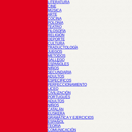
LITERATURA
CINE
MÚSICA
ARTE
COCINA
POLONIA
TEATRO
FILOSOFÍA
RELIGIÓN
DEPORTE
CULTURA
TRADUCTOLOGÍA
JUEGOS
METODOS
GALLEGO
ESPAÑOLES
NIÑOS
SECUNDARIA
ADULTOS
ESPECIFICOS
PERFECCIONAMIENTO
LICEO
CIVILIZACIÓN
PORTUGUÉS
ADULTOS
NIÑOS
CATALÁN
EUSKERA
GRAMÁTICA Y EJERCICIOS
ESPAÑOL
TEORÍA
COMUNICACIÓN