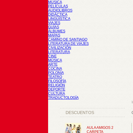
MÚSICA
PELÍCULAS
AUDIOLIBROS
DIDÁCTICA
LINGÜÍSTICA
VIAJES
GUÍAS
ÁLBUMES
MAPAS
CAMINO DE SANTIAGO
LITERATURA DE VIAJES
CIVILIZACIÓN
LITERATURA
CINE
MÚSICA
ARTE
COCINA
POLONIA
TEATRO
FILOSOFÍA
RELIGIÓN
DEPORTE
CULTURA
TRADUCTOLOGÍA
I
DESCUENTOS
AULA AMIGOS 2
CARPETA