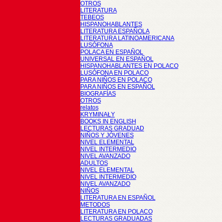
OTROS
LITERATURA
TEBEOS
HISPANOHABLANTES
LITERATURA ESPAÑOLA
LITERATURA LATINOAMERICANA
LUSÓFONA
POLACA EN ESPAÑOL
UNIVERSAL EN ESPAÑOL
HISPANOHABLANTES EN POLACO
LUSÓFONA EN POLACO
PARA NIÑOS EN POLACO
PARA NIÑOS EN ESPAÑOL
BIOGRAFÍAS
OTROS
relatos
KRYMINAŁY
BOOKS IN ENGLISH
LECTURAS GRADUAD
NIÑOS Y JÓVENES
NIVEL ELEMENTAL
NIVEL INTERMEDIO
NIVEL AVANZADO
ADULTOS
NIVEL ELEMENTAL
NIVEL INTERMEDIO
NIVEL AVANZADO
NIÑOS
LITERATURA EN ESPAÑOL
METODOS
LITERATURA EN POLACO
LECTURAS GRADUADAS