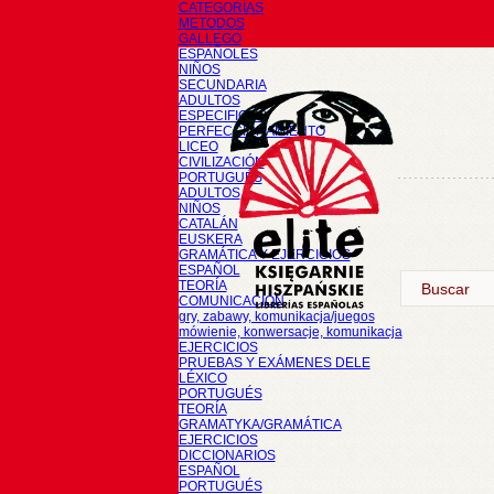
CATEGORÍAS
METODOS
GALLEGO
ESPAÑOLES
NIÑOS
SECUNDARIA
ADULTOS
ESPECIFICOS
PERFECCIONAMIENTO
LICEO
CIVILIZACIÓN
PORTUGUÉS
ADULTOS
NIÑOS
CATALÁN
EUSKERA
GRAMÁTICA Y EJERCICIOS
ESPAÑOL
TEORÍA
COMUNICACIÓN
gry, zabawy, komunikacja/juegos
mówienie, konwersacje, komunikacja
EJERCICIOS
PRUEBAS Y EXÁMENES DELE
LÉXICO
PORTUGUÉS
TEORÍA
GRAMATYKA/GRAMÁTICA
EJERCICIOS
DICCIONARIOS
ESPAÑOL
PORTUGUÉS