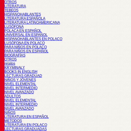
OTROS
LITERATURA
TEBEOS
HISPANOHABLANTES
LITERATURA ESPAÑOLA
LITERATURA LATINOAMERICANA
LUSÓFONA
POLACA EN ESPAÑOL
UNIVERSAL EN ESPAÑOL
HISPANOHABLANTES EN POLACO
LUSÓFONA EN POLACO
PARA NIÑOS EN POLACO
PARA NIÑOS EN ESPAÑOL
BIOGRAFÍAS
OTROS
relatos
KRYMINAŁY
BOOKS IN ENGLISH
LECTURAS GRADUAD
NIÑOS Y JÓVENES
NIVEL ELEMENTAL
NIVEL INTERMEDIO
NIVEL AVANZADO
ADULTOS
NIVEL ELEMENTAL
NIVEL INTERMEDIO
NIVEL AVANZADO
NIÑOS
LITERATURA EN ESPAÑOL
METODOS
LITERATURA EN POLACO
LECTURAS GRADUADAS