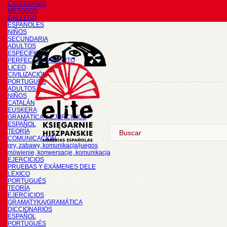
CATEGORÍAS
METODOS
GALLEGO
ESPAÑOLES
NIÑOS
SECUNDARIA
ADULTOS
ESPECIFICOS
PERFECCIONAMIENTO
LICEO
CIVILIZACIÓN
PORTUGUÉS
ADULTOS
NIÑOS
CATALÁN
EUSKERA
GRAMÁTICA Y EJERCICIOS
ESPAÑOL
TEORÍA
COMUNICACIÓN
gry, zabawy, komunikacja/juegos
mówienie, konwersacje, komunikacja
EJERCICIOS
PRUEBAS Y EXÁMENES DELE
LÉXICO
PORTUGUÉS
TEORÍA
EJERCICIOS
GRAMATYKA/GRAMÁTICA
DICCIONARIOS
ESPAÑOL
PORTUGUÉS