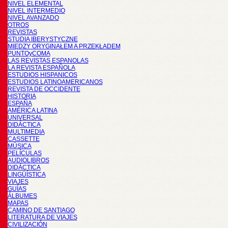
NIVEL ELEMENTAL
NIVEL INTERMEDIO
NIVEL AVANZADO
OTROS
REVISTAS
STUDIA IBERYSTYCZNE
MIĘDZY ORYGINAŁEM A PRZEKŁADEM
PUNTOyCOMA
LAS REVISTAS ESPANOLAS
LA REVISTA ESPAÑOLA
ESTUDIOS HISPANICOS
ESTUDIOS LATINOAMERICANOS
REVISTA DE OCCIDENTE
HISTORIA
ESPAÑA
AMÉRICA LATINA
UNIVERSAL
DIDÁCTICA
MULTIMEDIA
CASSETTE
MÚSICA
PELÍCULAS
AUDIOLIBROS
DIDÁCTICA
LINGÜÍSTICA
VIAJES
GUÍAS
ÁLBUMES
MAPAS
CAMINO DE SANTIAGO
LITERATURA DE VIAJES
CIVILIZACIÓN