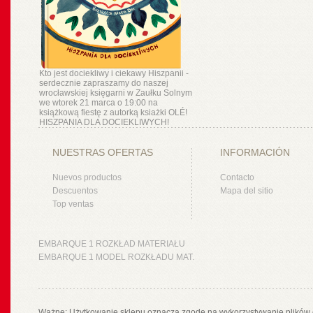
Kto jest dociekliwy i ciekawy Hiszpanii -
serdecznie zapraszamy do naszej
wrocławskiej księgarni w Zaułku Solnym
we wtorek 21 marca o 19:00 na
książkową fiestę z autorką ksiażki OLÉ!
HISZPANIA DLA DOCIEKLIWYCH!
NUESTRAS OFERTAS
INFORMACIÓN
Nuevos productos
Contacto
Descuentos
Mapa del sitio
Top ventas
EMBARQUE 1 ROZKŁAD MATERIAŁU
EMBARQUE 1 MODEL ROZKŁADU MAT.
Ważne: Użytkowanie sklepu oznacza zgodę na wykorzystywanie plików 