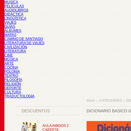
MÚSICA
PELÍCULAS
AUDIOLIBROS
DIDÁCTICA
LINGÜÍSTICA
VIAJES
GUÍAS
ÁLBUMES
MAPAS
CAMINO DE SANTIAGO
LITERATURA DE VIAJES
CIVILIZACIÓN
LITERATURA
CINE
MÚSICA
ARTE
COCINA
POLONIA
TEATRO
FILOSOFÍA
RELIGIÓN
DEPORTE
CULTURA
TRADUCTOLOGÍA
Inicio
CATEGORÍAS
DI
>
>
DESCUENTOS
DICIONARIO BASICO 
AULA AMIGOS 2
CARPETA