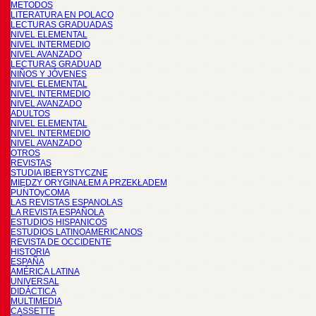
METODOS
LITERATURA EN POLACO
LECTURAS GRADUADAS
NIVEL ELEMENTAL
NIVEL INTERMEDIO
NIVEL AVANZADO
LECTURAS GRADUAD
NIÑOS Y JÓVENES
NIVEL ELEMENTAL
NIVEL INTERMEDIO
NIVEL AVANZADO
ADULTOS
NIVEL ELEMENTAL
NIVEL INTERMEDIO
NIVEL AVANZADO
OTROS
REVISTAS
STUDIA IBERYSTYCZNE
MIĘDZY ORYGINAŁEM A PRZEKŁADEM
PUNTOyCOMA
LAS REVISTAS ESPANOLAS
LA REVISTA ESPAÑOLA
ESTUDIOS HISPANICOS
ESTUDIOS LATINOAMERICANOS
REVISTA DE OCCIDENTE
HISTORIA
ESPAÑA
AMÉRICA LATINA
UNIVERSAL
DIDÁCTICA
MULTIMEDIA
CASSETTE