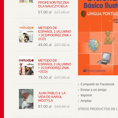
PROFESOR/TECZKA
DLA NAUCZYCIELA
57,00 zł
117,00 zł
METODO DE
ESPAŃOL 1 (ALUMNO
+ 2CD/PODRĘCZNIK +
2CD)
49,00 zł
107,00 zł
METODO DE
ESPAŃOL 2 (ALUMNO
+ 2CD/PODRĘCZNIK
+2CD)
79,00 zł
107,00 zł
Compartir en Facebook
Enviar a un amigo
JUAN PABLO II: LA
Imprimir
VIDA DE KAROL
WOJTYLA
Ampliar
87,00 zł
143,00 zł
OTROS PRODUCTOS DE LA