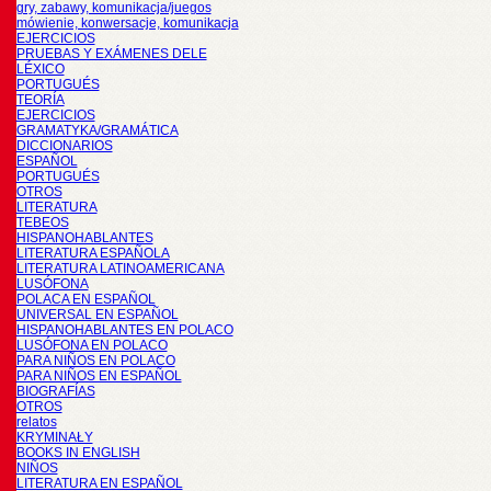
gry, zabawy, komunikacja/juegos
mówienie, konwersacje, komunikacja
EJERCICIOS
PRUEBAS Y EXÁMENES DELE
LÉXICO
PORTUGUÉS
TEORÍA
EJERCICIOS
GRAMATYKA/GRAMÁTICA
DICCIONARIOS
ESPAÑOL
PORTUGUÉS
OTROS
LITERATURA
TEBEOS
HISPANOHABLANTES
LITERATURA ESPAÑOLA
LITERATURA LATINOAMERICANA
LUSÓFONA
POLACA EN ESPAÑOL
UNIVERSAL EN ESPAÑOL
HISPANOHABLANTES EN POLACO
LUSÓFONA EN POLACO
PARA NIÑOS EN POLACO
PARA NIÑOS EN ESPAÑOL
BIOGRAFÍAS
OTROS
relatos
KRYMINAŁY
BOOKS IN ENGLISH
NIÑOS
LITERATURA EN ESPAÑOL