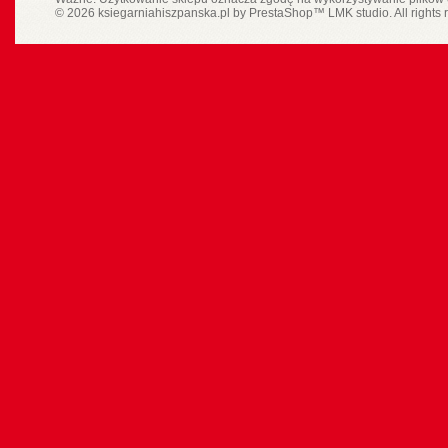
© 2026 ksiegarniahiszpanska.pl by
PrestaShop
™
LMK studio
. All rights