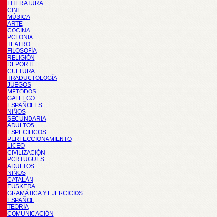
LITERATURA
CINE
MÚSICA
ARTE
COCINA
POLONIA
TEATRO
FILOSOFÍA
RELIGIÓN
DEPORTE
CULTURA
TRADUCTOLOGÍA
JUEGOS
METODOS
GALLEGO
ESPAÑOLES
NIÑOS
SECUNDARIA
ADULTOS
ESPECIFICOS
PERFECCIONAMIENTO
LICEO
CIVILIZACIÓN
PORTUGUÉS
ADULTOS
NIÑOS
CATALÁN
EUSKERA
GRAMÁTICA Y EJERCICIOS
ESPAÑOL
TEORÍA
COMUNICACIÓN