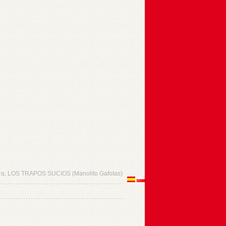
ra, LOS TRAPOS SUCIOS (Manolito Gafotas)