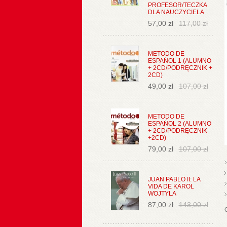
PROFESOR/TECZKA
DLA NAUCZYCIELA
57,00 zł
117,00 zł
METODO DE
ESPAŃOL 1 (ALUMNO
+ 2CD/PODRĘCZNIK +
2CD)
49,00 zł
107,00 zł
METODO DE
ESPAŃOL 2 (ALUMNO
+ 2CD/PODRĘCZNIK
+2CD)
79,00 zł
107,00 zł
JUAN PABLO II: LA
VIDA DE KAROL
WOJTYLA
87,00 zł
143,00 zł