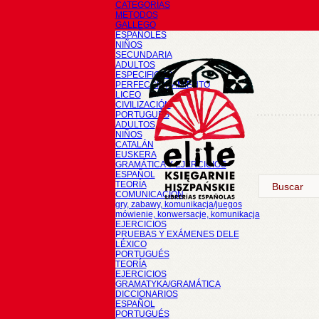
CATEGORÍAS
METODOS
GALLEGO
ESPAÑOLES
NIÑOS
SECUNDARIA
ADULTOS
ESPECIFICOS
PERFECCIONAMIENTO
LICEO
CIVILIZACIÓN
PORTUGUÉS
ADULTOS
NIÑOS
CATALÁN
EUSKERA
GRAMÁTICA Y EJERCICIOS
ESPAÑOL
TEORÍA
COMUNICACIÓN
gry, zabawy, komunikacja/juegos
mówienie, konwersacje, komunikacja
EJERCICIOS
PRUEBAS Y EXÁMENES DELE
LÉXICO
PORTUGUÉS
TEORÍA
EJERCICIOS
GRAMATYKA/GRAMÁTICA
DICCIONARIOS
ESPAÑOL
PORTUGUÉS