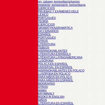
gry, zabawy, komunikacja/juegos
mówienie, konwersacje, komunikacja
EJERCICIOS
PRUEBAS Y EXÁMENES DELE
LÉXICO
PORTUGUÉS
TEORÍA
EJERCICIOS
GRAMATYKA/GRAMÁTICA
DICCIONARIOS
ESPAÑOL
PORTUGUÉS
OTROS
LITERATURA
TEBEOS
HISPANOHABLANTES
LITERATURA ESPAÑOLA
LITERATURA LATINOAMERICANA
LUSÓFONA
POLACA EN ESPAÑOL
UNIVERSAL EN ESPAÑOL
HISPANOHABLANTES EN POLACO
LUSÓFONA EN POLACO
PARA NIÑOS EN POLACO
PARA NIÑOS EN ESPAÑOL
BIOGRAFÍAS
OTROS
relatos
KRYMINAŁY
BOOKS IN ENGLISH
NIÑOS
LITERATURA EN ESPAÑOL