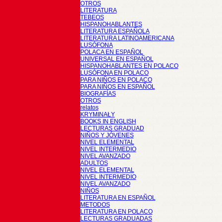
OTROS
LITERATURA
TEBEOS
HISPANOHABLANTES
LITERATURA ESPAÑOLA
LITERATURA LATINOAMERICANA
LUSÓFONA
POLACA EN ESPAÑOL
UNIVERSAL EN ESPAÑOL
HISPANOHABLANTES EN POLACO
LUSÓFONA EN POLACO
PARA NIÑOS EN POLACO
PARA NIÑOS EN ESPAÑOL
BIOGRAFÍAS
OTROS
relatos
KRYMINAŁY
BOOKS IN ENGLISH
LECTURAS GRADUAD
NIÑOS Y JÓVENES
NIVEL ELEMENTAL
NIVEL INTERMEDIO
NIVEL AVANZADO
ADULTOS
NIVEL ELEMENTAL
NIVEL INTERMEDIO
NIVEL AVANZADO
NIÑOS
LITERATURA EN ESPAÑOL
METODOS
LITERATURA EN POLACO
LECTURAS GRADUADAS