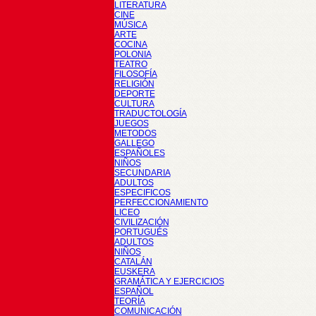
LITERATURA
CINE
MÚSICA
ARTE
COCINA
POLONIA
TEATRO
FILOSOFÍA
RELIGIÓN
DEPORTE
CULTURA
TRADUCTOLOGÍA
JUEGOS
METODOS
GALLEGO
ESPAÑOLES
NIÑOS
SECUNDARIA
ADULTOS
ESPECIFICOS
PERFECCIONAMIENTO
LICEO
CIVILIZACIÓN
PORTUGUÉS
ADULTOS
NIÑOS
CATALÁN
EUSKERA
GRAMÁTICA Y EJERCICIOS
ESPAÑOL
TEORÍA
COMUNICACIÓN