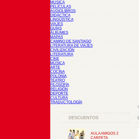
MÚSICA
PELÍCULAS
AUDIOLIBROS
DIDÁCTICA
LINGÜÍSTICA
VIAJES
GUÍAS
ÁLBUMES
MAPAS
CAMINO DE SANTIAGO
LITERATURA DE VIAJES
CIVILIZACIÓN
LITERATURA
CINE
MÚSICA
ARTE
COCINA
POLONIA
TEATRO
FILOSOFÍA
RELIGIÓN
DEPORTE
CULTURA
TRADUCTOLOGÍA
I
DESCUENTOS
AULA AMIGOS 2
CARPETA