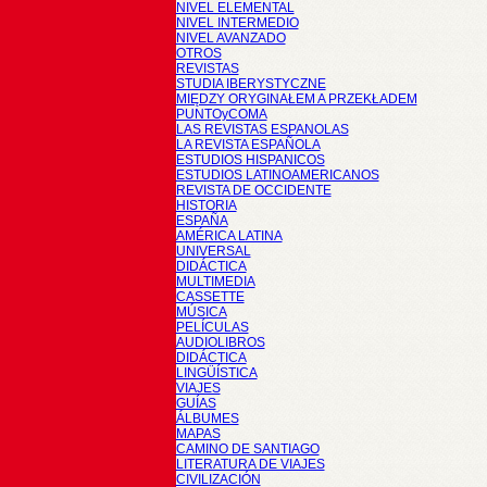
NIVEL ELEMENTAL
NIVEL INTERMEDIO
NIVEL AVANZADO
OTROS
REVISTAS
STUDIA IBERYSTYCZNE
MIĘDZY ORYGINAŁEM A PRZEKŁADEM
PUNTOyCOMA
LAS REVISTAS ESPANOLAS
LA REVISTA ESPAÑOLA
ESTUDIOS HISPANICOS
ESTUDIOS LATINOAMERICANOS
REVISTA DE OCCIDENTE
HISTORIA
ESPAÑA
AMÉRICA LATINA
UNIVERSAL
DIDÁCTICA
MULTIMEDIA
CASSETTE
MÚSICA
PELÍCULAS
AUDIOLIBROS
DIDÁCTICA
LINGÜÍSTICA
VIAJES
GUÍAS
ÁLBUMES
MAPAS
CAMINO DE SANTIAGO
LITERATURA DE VIAJES
CIVILIZACIÓN