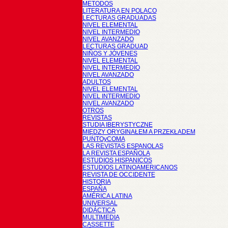
METODOS
LITERATURA EN POLACO
LECTURAS GRADUADAS
NIVEL ELEMENTAL
NIVEL INTERMEDIO
NIVEL AVANZADO
LECTURAS GRADUAD
NIÑOS Y JÓVENES
NIVEL ELEMENTAL
NIVEL INTERMEDIO
NIVEL AVANZADO
ADULTOS
NIVEL ELEMENTAL
NIVEL INTERMEDIO
NIVEL AVANZADO
OTROS
REVISTAS
STUDIA IBERYSTYCZNE
MIĘDZY ORYGINAŁEM A PRZEKŁADEM
PUNTOyCOMA
LAS REVISTAS ESPANOLAS
LA REVISTA ESPAÑOLA
ESTUDIOS HISPANICOS
ESTUDIOS LATINOAMERICANOS
REVISTA DE OCCIDENTE
HISTORIA
ESPAÑA
AMÉRICA LATINA
UNIVERSAL
DIDÁCTICA
MULTIMEDIA
CASSETTE