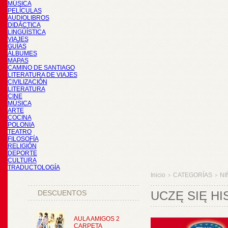
MÚSICA
PELÍCULAS
AUDIOLIBROS
DIDÁCTICA
LINGÜÍSTICA
VIAJES
GUÍAS
ÁLBUMES
MAPAS
CAMINO DE SANTIAGO
LITERATURA DE VIAJES
CIVILIZACIÓN
LITERATURA
CINE
MÚSICA
ARTE
COCINA
POLONIA
TEATRO
FILOSOFÍA
RELIGIÓN
DEPORTE
CULTURA
TRADUCTOLOGÍA
Inicio
CATEGORÍAS
NI
>
>
DESCUENTOS
UCZĘ SIĘ H
AULA AMIGOS 2
CARPETA