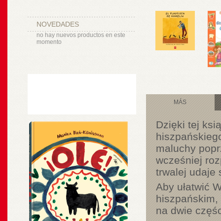
NOVEDADES
no hay nuevos productos en este
momento
MÁS
Dzięki tej ks
hiszpańskieg
maluchy popr
wcześniej roz
trwalej udaje 
Aby ułatwić 
hiszpańskim,
na dwie częśc