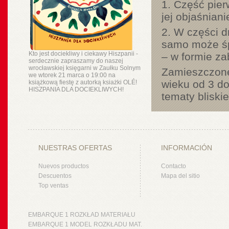
1. Część pier
jej objaśnian
2. W części d
samo może śpi
Kto jest dociekliwy i ciekawy Hiszpanii -
– w formie z
serdecznie zapraszamy do naszej
wrocławskiej księgarni w Zaułku Solnym
Zamieszczone 
we wtorek 21 marca o 19:00 na
wieku od 3 do
książkową fiestę z autorką ksiażki OLÉ!
HISZPANIA DLA DOCIEKLIWYCH!
tematy bliski
NUESTRAS OFERTAS
INFORMACIÓN
Nuevos productos
Contacto
Descuentos
Mapa del sitio
Top ventas
EMBARQUE 1 ROZKŁAD MATERIAŁU
EMBARQUE 1 MODEL ROZKŁADU MAT.