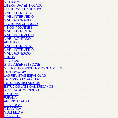
METODOS
LITERATURA EN POLACO
LECTURAS GRADUADAS
NIVEL ELEMENTAL
NIVEL INTERMEDIO
NIVEL AVANZADO
LECTURAS GRADUAD
NIÑOS Y JÓVENES
NIVEL ELEMENTAL
NIVEL INTERMEDIO
NIVEL AVANZADO
ADULTOS
NIVEL ELEMENTAL
NIVEL INTERMEDIO
NIVEL AVANZADO
OTROS
REVISTAS
STUDIA IBERYSTYCZNE
MIĘDZY ORYGINAŁEM A PRZEKŁADEM
PUNTOyCOMA
LAS REVISTAS ESPANOLAS
LA REVISTA ESPAÑOLA
ESTUDIOS HISPANICOS
ESTUDIOS LATINOAMERICANOS
REVISTA DE OCCIDENTE
HISTORIA
ESPAÑA
AMÉRICA LATINA
UNIVERSAL
DIDÁCTICA
MULTIMEDIA
CASSETTE