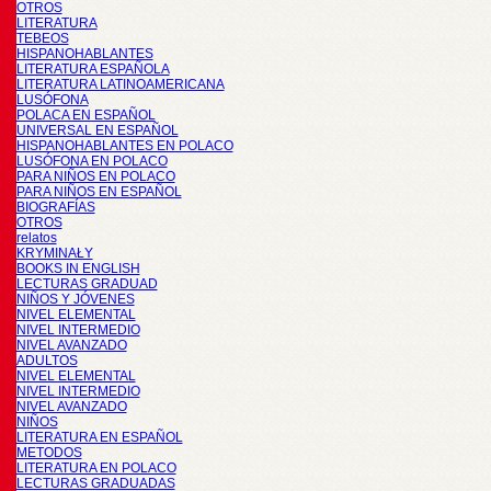
OTROS
LITERATURA
TEBEOS
HISPANOHABLANTES
LITERATURA ESPAÑOLA
LITERATURA LATINOAMERICANA
LUSÓFONA
POLACA EN ESPAÑOL
UNIVERSAL EN ESPAÑOL
HISPANOHABLANTES EN POLACO
LUSÓFONA EN POLACO
PARA NIÑOS EN POLACO
PARA NIÑOS EN ESPAÑOL
BIOGRAFÍAS
OTROS
relatos
KRYMINAŁY
BOOKS IN ENGLISH
LECTURAS GRADUAD
NIÑOS Y JÓVENES
NIVEL ELEMENTAL
NIVEL INTERMEDIO
NIVEL AVANZADO
ADULTOS
NIVEL ELEMENTAL
NIVEL INTERMEDIO
NIVEL AVANZADO
NIÑOS
LITERATURA EN ESPAÑOL
METODOS
LITERATURA EN POLACO
LECTURAS GRADUADAS