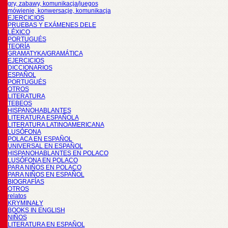
gry, zabawy, komunikacja/juegos
mówienie, konwersacje, komunikacja
EJERCICIOS
PRUEBAS Y EXÁMENES DELE
LÉXICO
PORTUGUÉS
TEORÍA
GRAMATYKA/GRAMÁTICA
EJERCICIOS
DICCIONARIOS
ESPAÑOL
PORTUGUÉS
OTROS
LITERATURA
TEBEOS
HISPANOHABLANTES
LITERATURA ESPAÑOLA
LITERATURA LATINOAMERICANA
LUSÓFONA
POLACA EN ESPAÑOL
UNIVERSAL EN ESPAÑOL
HISPANOHABLANTES EN POLACO
LUSÓFONA EN POLACO
PARA NIÑOS EN POLACO
PARA NIÑOS EN ESPAÑOL
BIOGRAFÍAS
OTROS
relatos
KRYMINAŁY
BOOKS IN ENGLISH
NIÑOS
LITERATURA EN ESPAÑOL