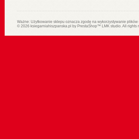
Ważne: Użytkowanie sklepu oznacza zgodę na wykorzystywanie plików 
© 2026 ksiegarniahiszpanska.pl by
PrestaShop
™
LMK studio
. All rights