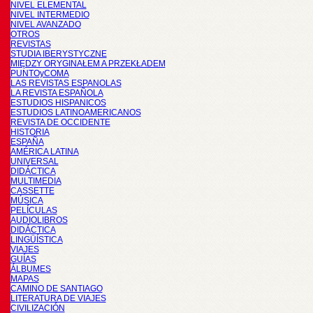
NIVEL ELEMENTAL
NIVEL INTERMEDIO
NIVEL AVANZADO
OTROS
REVISTAS
STUDIA IBERYSTYCZNE
MIĘDZY ORYGINAŁEM A PRZEKŁADEM
PUNTOyCOMA
LAS REVISTAS ESPANOLAS
LA REVISTA ESPAÑOLA
ESTUDIOS HISPANICOS
ESTUDIOS LATINOAMERICANOS
REVISTA DE OCCIDENTE
HISTORIA
ESPAÑA
AMÉRICA LATINA
UNIVERSAL
DIDÁCTICA
MULTIMEDIA
CASSETTE
MÚSICA
PELÍCULAS
AUDIOLIBROS
DIDÁCTICA
LINGÜÍSTICA
VIAJES
GUÍAS
ÁLBUMES
MAPAS
CAMINO DE SANTIAGO
LITERATURA DE VIAJES
CIVILIZACIÓN