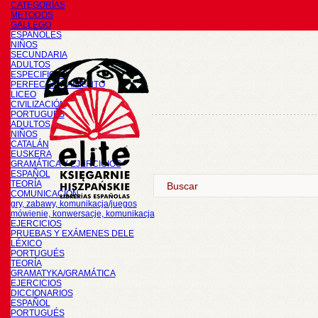
CATEGORÍAS
METODOS
GALLEGO
ESPAÑOLES
NIÑOS
SECUNDARIA
ADULTOS
ESPECIFICOS
PERFECCIONAMIENTO
LICEO
CIVILIZACIÓN
PORTUGUÉS
ADULTOS
NIÑOS
CATALÁN
EUSKERA
GRAMÁTICA Y EJERCICIOS
ESPAÑOL
TEORÍA
COMUNICACIÓN
gry, zabawy, komunikacja/juegos
mówienie, konwersacje, komunikacja
EJERCICIOS
PRUEBAS Y EXÁMENES DELE
LÉXICO
PORTUGUÉS
TEORÍA
GRAMATYKA/GRAMÁTICA
EJERCICIOS
DICCIONARIOS
ESPAÑOL
PORTUGUÉS