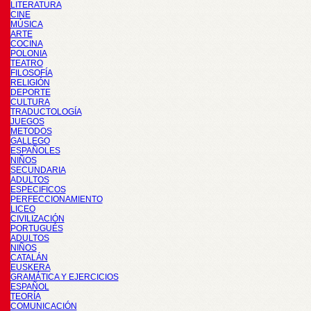
LITERATURA
CINE
MÚSICA
ARTE
COCINA
POLONIA
TEATRO
FILOSOFÍA
RELIGIÓN
DEPORTE
CULTURA
TRADUCTOLOGÍA
JUEGOS
METODOS
GALLEGO
ESPAÑOLES
NIÑOS
SECUNDARIA
ADULTOS
ESPECIFICOS
PERFECCIONAMIENTO
LICEO
CIVILIZACIÓN
PORTUGUÉS
ADULTOS
NIÑOS
CATALÁN
EUSKERA
GRAMÁTICA Y EJERCICIOS
ESPAÑOL
TEORÍA
COMUNICACIÓN