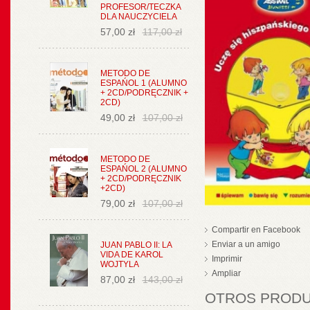
PROFESOR/TECZKA
DLA NAUCZYCIELA
57,00 zł
117,00 zł
METODO DE
ESPAŃOL 1 (ALUMNO
+ 2CD/PODRĘCZNIK +
2CD)
49,00 zł
107,00 zł
METODO DE
ESPAŃOL 2 (ALUMNO
+ 2CD/PODRĘCZNIK
+2CD)
79,00 zł
107,00 zł
Compartir en Facebook
Enviar a un amigo
JUAN PABLO II: LA
VIDA DE KAROL
Imprimir
WOJTYLA
Ampliar
87,00 zł
143,00 zł
OTROS PRODUC