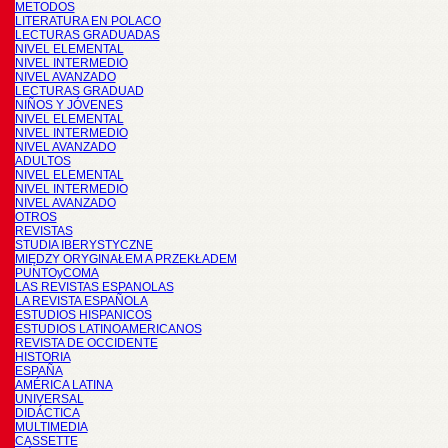
METODOS
LITERATURA EN POLACO
LECTURAS GRADUADAS
NIVEL ELEMENTAL
NIVEL INTERMEDIO
NIVEL AVANZADO
LECTURAS GRADUAD
NIÑOS Y JÓVENES
NIVEL ELEMENTAL
NIVEL INTERMEDIO
NIVEL AVANZADO
ADULTOS
NIVEL ELEMENTAL
NIVEL INTERMEDIO
NIVEL AVANZADO
OTROS
REVISTAS
STUDIA IBERYSTYCZNE
MIĘDZY ORYGINAŁEM A PRZEKŁADEM
PUNTOyCOMA
LAS REVISTAS ESPANOLAS
LA REVISTA ESPAÑOLA
ESTUDIOS HISPANICOS
ESTUDIOS LATINOAMERICANOS
REVISTA DE OCCIDENTE
HISTORIA
ESPAÑA
AMÉRICA LATINA
UNIVERSAL
DIDÁCTICA
MULTIMEDIA
CASSETTE