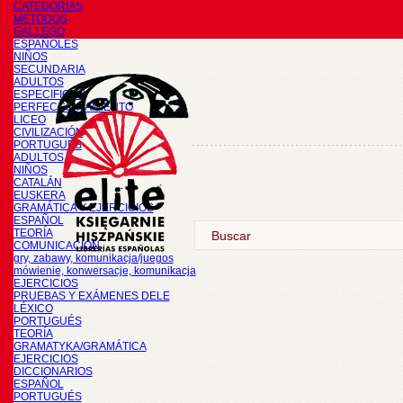
CATEGORÍAS
METODOS
GALLEGO
ESPAÑOLES
NIÑOS
SECUNDARIA
ADULTOS
ESPECIFICOS
PERFECCIONAMIENTO
LICEO
CIVILIZACIÓN
PORTUGUÉS
ADULTOS
NIÑOS
CATALÁN
EUSKERA
GRAMÁTICA Y EJERCICIOS
ESPAÑOL
TEORÍA
COMUNICACIÓN
gry, zabawy, komunikacja/juegos
mówienie, konwersacje, komunikacja
EJERCICIOS
PRUEBAS Y EXÁMENES DELE
LÉXICO
PORTUGUÉS
TEORÍA
GRAMATYKA/GRAMÁTICA
EJERCICIOS
DICCIONARIOS
ESPAÑOL
PORTUGUÉS