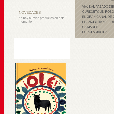
- VIAJE AL PASADO D
- CURIOSITY, UN ROB
NOVEDADES
- EL GRAN CANAL DE 
no hay nuevos productos en este
momento
- EL ANCESTRO PERD
- CAIMANES
- EUROPA MAGICA