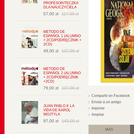
PROFESOR/TECZKA
DLA NAUCZYCIELA
57,00 zł
117,00 zł
METODO DE
ESPAŃOL 1 (ALUMNO
+ 2CD/PODRĘCZNIK +
2CD)
49,00 zł
107,00 zł
METODO DE
ESPAŃOL 2 (ALUMNO
+ 2CD/PODRĘCZNIK
+2CD)
79,00 zł
107,00 zł
Compartir en Facebook
Enviar a un amigo
JUAN PABLO II: LA
Imprimir
VIDA DE KAROL
WOJTYLA
Ampliar
87,00 zł
143,00 zł
MÁS