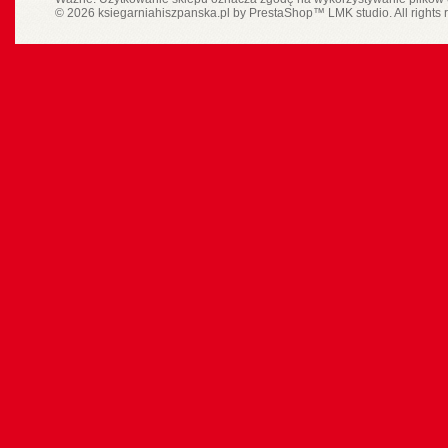
© 2026 ksiegarniahiszpanska.pl by
PrestaShop
™
LMK studio
. All rights