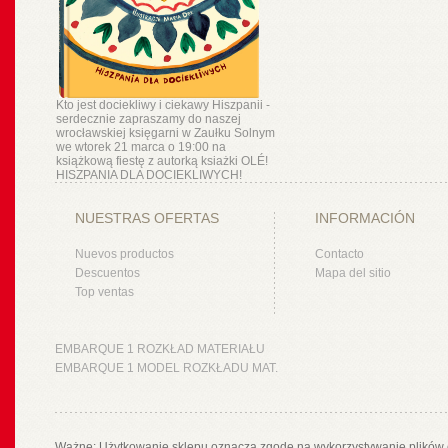
Kto jest dociekliwy i ciekawy Hiszpanii -
serdecznie zapraszamy do naszej
wrocławskiej księgarni w Zaułku Solnym
we wtorek 21 marca o 19:00 na
książkową fiestę z autorką ksiażki OLÉ!
HISZPANIA DLA DOCIEKLIWYCH!
NUESTRAS OFERTAS
INFORMACIÓN
Nuevos productos
Contacto
Descuentos
Mapa del sitio
Top ventas
EMBARQUE 1 ROZKŁAD MATERIAŁU
EMBARQUE 1 MODEL ROZKŁADU MAT.
Ważne: Użytkowanie sklepu oznacza zgodę na wykorzystywanie plików 