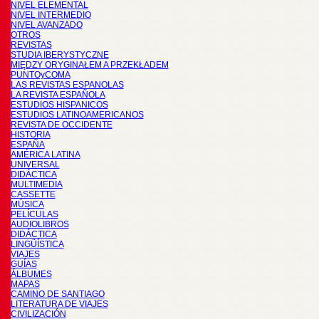
NIVEL ELEMENTAL
NIVEL INTERMEDIO
NIVEL AVANZADO
OTROS
REVISTAS
STUDIA IBERYSTYCZNE
MIĘDZY ORYGINAŁEM A PRZEKŁADEM
PUNTOyCOMA
LAS REVISTAS ESPANOLAS
LA REVISTA ESPAÑOLA
ESTUDIOS HISPANICOS
ESTUDIOS LATINOAMERICANOS
REVISTA DE OCCIDENTE
HISTORIA
ESPAÑA
AMÉRICA LATINA
UNIVERSAL
DIDÁCTICA
MULTIMEDIA
CASSETTE
MÚSICA
PELÍCULAS
AUDIOLIBROS
DIDÁCTICA
LINGÜÍSTICA
VIAJES
GUÍAS
ÁLBUMES
MAPAS
CAMINO DE SANTIAGO
LITERATURA DE VIAJES
CIVILIZACIÓN