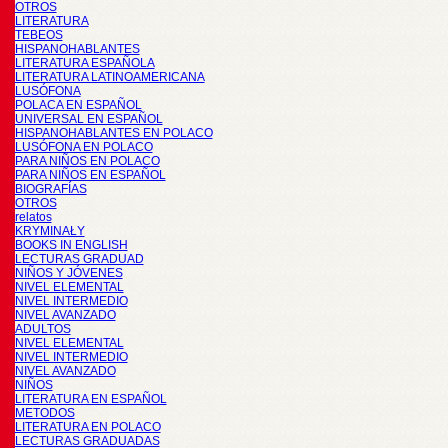
OTROS
LITERATURA
TEBEOS
HISPANOHABLANTES
LITERATURA ESPAÑOLA
LITERATURA LATINOAMERICANA
LUSÓFONA
POLACA EN ESPAÑOL
UNIVERSAL EN ESPAÑOL
HISPANOHABLANTES EN POLACO
LUSÓFONA EN POLACO
PARA NIÑOS EN POLACO
PARA NIÑOS EN ESPAÑOL
BIOGRAFÍAS
OTROS
relatos
KRYMINAŁY
BOOKS IN ENGLISH
LECTURAS GRADUAD
NIÑOS Y JÓVENES
NIVEL ELEMENTAL
NIVEL INTERMEDIO
NIVEL AVANZADO
ADULTOS
NIVEL ELEMENTAL
NIVEL INTERMEDIO
NIVEL AVANZADO
NIÑOS
LITERATURA EN ESPAÑOL
METODOS
LITERATURA EN POLACO
LECTURAS GRADUADAS