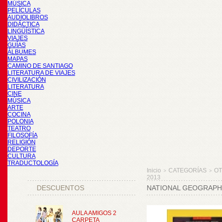
MÚSICA
PELÍCULAS
AUDIOLIBROS
DIDÁCTICA
LINGÜÍSTICA
VIAJES
GUÍAS
ÁLBUMES
MAPAS
CAMINO DE SANTIAGO
LITERATURA DE VIAJES
CIVILIZACIÓN
LITERATURA
CINE
MÚSICA
ARTE
COCINA
POLONIA
TEATRO
FILOSOFÍA
RELIGIÓN
DEPORTE
CULTURA
TRADUCTOLOGÍA
Inicio
CATEGORÍAS
O
>
>
2013
DESCUENTOS
NATIONAL GEOGRAPHI
AULA AMIGOS 2
CARPETA