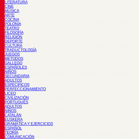
LITERATURA
CINE
MÚSICA
ARTE
COCINA
POLONIA
TEATRO
FILOSOFÍA
RELIGIÓN
DEPORTE
CULTURA
TRADUCTOLOGÍA
JUEGOS
METODOS
GALLEGO
ESPAÑOLES
NIÑOS
SECUNDARIA
ADULTOS
ESPECIFICOS
PERFECCIONAMIENTO
LICEO
CIVILIZACIÓN
PORTUGUÉS
ADULTOS
NIÑOS
CATALÁN
EUSKERA
GRAMÁTICA Y EJERCICIOS
ESPAÑOL
TEORÍA
COMUNICACIÓN