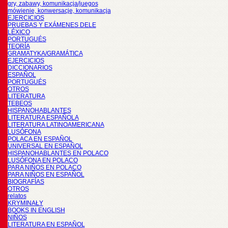
gry, zabawy, komunikacja/juegos
mówienie, konwersacje, komunikacja
EJERCICIOS
PRUEBAS Y EXÁMENES DELE
LÉXICO
PORTUGUÉS
TEORÍA
GRAMATYKA/GRAMÁTICA
EJERCICIOS
DICCIONARIOS
ESPAÑOL
PORTUGUÉS
OTROS
LITERATURA
TEBEOS
HISPANOHABLANTES
LITERATURA ESPAÑOLA
LITERATURA LATINOAMERICANA
LUSÓFONA
POLACA EN ESPAÑOL
UNIVERSAL EN ESPAÑOL
HISPANOHABLANTES EN POLACO
LUSÓFONA EN POLACO
PARA NIÑOS EN POLACO
PARA NIÑOS EN ESPAÑOL
BIOGRAFÍAS
OTROS
relatos
KRYMINAŁY
BOOKS IN ENGLISH
NIÑOS
LITERATURA EN ESPAÑOL