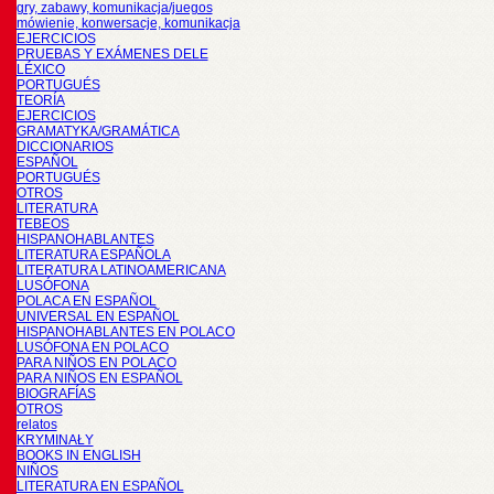
gry, zabawy, komunikacja/juegos
mówienie, konwersacje, komunikacja
EJERCICIOS
PRUEBAS Y EXÁMENES DELE
LÉXICO
PORTUGUÉS
TEORÍA
EJERCICIOS
GRAMATYKA/GRAMÁTICA
DICCIONARIOS
ESPAÑOL
PORTUGUÉS
OTROS
LITERATURA
TEBEOS
HISPANOHABLANTES
LITERATURA ESPAÑOLA
LITERATURA LATINOAMERICANA
LUSÓFONA
POLACA EN ESPAÑOL
UNIVERSAL EN ESPAÑOL
HISPANOHABLANTES EN POLACO
LUSÓFONA EN POLACO
PARA NIÑOS EN POLACO
PARA NIÑOS EN ESPAÑOL
BIOGRAFÍAS
OTROS
relatos
KRYMINAŁY
BOOKS IN ENGLISH
NIÑOS
LITERATURA EN ESPAÑOL