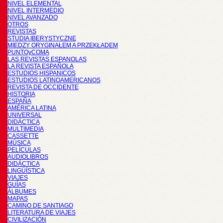
NIVEL ELEMENTAL
NIVEL INTERMEDIO
NIVEL AVANZADO
OTROS
REVISTAS
STUDIA IBERYSTYCZNE
MIĘDZY ORYGINAŁEM A PRZEKŁADEM
PUNTOyCOMA
LAS REVISTAS ESPANOLAS
LA REVISTA ESPAÑOLA
ESTUDIOS HISPANICOS
ESTUDIOS LATINOAMERICANOS
REVISTA DE OCCIDENTE
HISTORIA
ESPAÑA
AMÉRICA LATINA
UNIVERSAL
DIDÁCTICA
MULTIMEDIA
CASSETTE
MÚSICA
PELÍCULAS
AUDIOLIBROS
DIDÁCTICA
LINGÜÍSTICA
VIAJES
GUÍAS
ÁLBUMES
MAPAS
CAMINO DE SANTIAGO
LITERATURA DE VIAJES
CIVILIZACIÓN