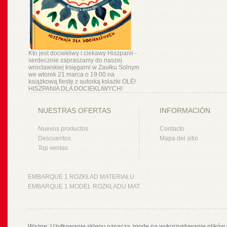
Kto jest dociekliwy i ciekawy Hiszpanii -
serdecznie zapraszamy do naszej
wrocławskiej księgarni w Zaułku Solnym
we wtorek 21 marca o 19:00 na
książkową fiestę z autorką ksiażki OLÉ!
HISZPANIA DLA DOCIEKLIWYCH!
NUESTRAS OFERTAS
INFORMACIÓN
Nuevos productos
Contacto
Descuentos
Mapa del sitio
Top ventas
EMBARQUE 1 ROZKŁAD MATERIAŁU
EMBARQUE 1 MODEL ROZKŁADU MAT.
Ważne: Użytkowanie sklepu oznacza zgodę na wykorzystywanie plików 