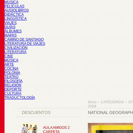
MÚSICA
PELÍCULAS
AUDIOLIBROS
DIDÁCTICA
LINGÜÍSTICA
VIAJES
GUÍAS
ÁLBUMES
MAPAS
CAMINO DE SANTIAGO
LITERATURA DE VIAJES
CIVILIZACIÓN
LITERATURA
CINE
MÚSICA
ARTE
COCINA
POLONIA
TEATRO
FILOSOFÍA
RELIGIÓN
DEPORTE
CULTURA
TRADUCTOLOGÍA
Inicio
CATEGORÍAS
O
>
>
2009
DESCUENTOS
NATIONAL GEOGRAPHI
AULA AMIGOS 2
CARPETA