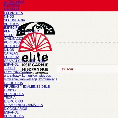
CATEGORÍAS
METODOS
GALLEGO
ESPAÑOLES
NIÑOS
SECUNDARIA
ADULTOS
ESPECIFICOS
PERFECCIONAMIENTO
LICEO
CIVILIZACIÓN
PORTUGUÉS
ADULTOS
NIÑOS
CATALÁN
EUSKERA
GRAMÁTICA Y EJERCICIOS
ESPAÑOL
TEORÍA
COMUNICACIÓN
gry, zabawy, komunikacja/juegos
mówienie, konwersacje, komunikacja
EJERCICIOS
PRUEBAS Y EXÁMENES DELE
LÉXICO
PORTUGUÉS
TEORÍA
EJERCICIOS
GRAMATYKA/GRAMÁTICA
DICCIONARIOS
ESPAÑOL
PORTUGUÉS