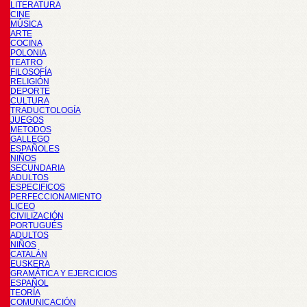
LITERATURA
CINE
MÚSICA
ARTE
COCINA
POLONIA
TEATRO
FILOSOFÍA
RELIGIÓN
DEPORTE
CULTURA
TRADUCTOLOGÍA
JUEGOS
METODOS
GALLEGO
ESPAÑOLES
NIÑOS
SECUNDARIA
ADULTOS
ESPECIFICOS
PERFECCIONAMIENTO
LICEO
CIVILIZACIÓN
PORTUGUÉS
ADULTOS
NIÑOS
CATALÁN
EUSKERA
GRAMÁTICA Y EJERCICIOS
ESPAÑOL
TEORÍA
COMUNICACIÓN