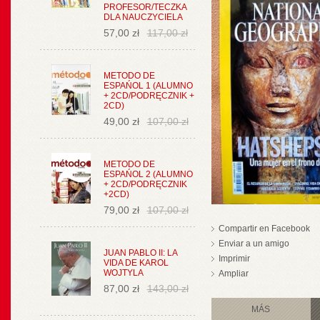
PROFESOR/TECZKA
DLA NAUCZYCIELA
57,00 zł
117,00 zł
METODO DE
ESPAŃOL 1 (ALUMNO
+ 2CD/PODRĘCZNIK +
2CD)
49,00 zł
107,00 zł
METODO DE
ESPAŃOL 2 (ALUMNO
+ 2CD/PODRĘCZNIK
+2CD)
79,00 zł
107,00 zł
Compartir en Facebook
Enviar a un amigo
JUAN PABLO II: LA
Imprimir
VIDA DE KAROL
WOJTYLA
Ampliar
87,00 zł
143,00 zł
MÁS