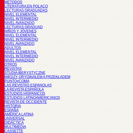
METODOS
LITERATURA EN POLACO
LECTURAS GRADUADAS
NIVEL ELEMENTAL
NIVEL INTERMEDIO
NIVEL AVANZADO
LECTURAS GRADUAD
NIÑOS Y JÓVENES
NIVEL ELEMENTAL
NIVEL INTERMEDIO
NIVEL AVANZADO
ADULTOS
NIVEL ELEMENTAL
NIVEL INTERMEDIO
NIVEL AVANZADO
OTROS
REVISTAS
STUDIA IBERYSTYCZNE
MIĘDZY ORYGINAŁEM A PRZEKŁADEM
PUNTOyCOMA
LAS REVISTAS ESPANOLAS
LA REVISTA ESPAÑOLA
ESTUDIOS HISPANICOS
ESTUDIOS LATINOAMERICANOS
REVISTA DE OCCIDENTE
HISTORIA
ESPAÑA
AMÉRICA LATINA
UNIVERSAL
DIDÁCTICA
MULTIMEDIA
CASSETTE