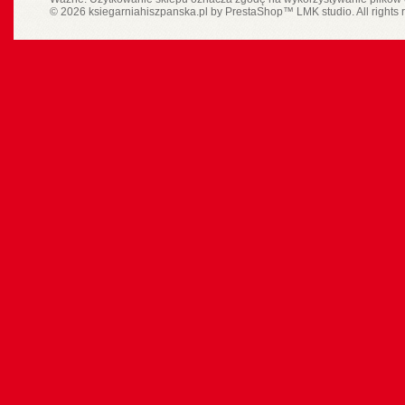
© 2026 ksiegarniahiszpanska.pl by
PrestaShop
™
LMK studio
. All rights