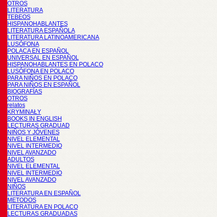
OTROS
LITERATURA
TEBEOS
HISPANOHABLANTES
LITERATURA ESPAÑOLA
LITERATURA LATINOAMERICANA
LUSÓFONA
POLACA EN ESPAÑOL
UNIVERSAL EN ESPAÑOL
HISPANOHABLANTES EN POLACO
LUSÓFONA EN POLACO
PARA NIÑOS EN POLACO
PARA NIÑOS EN ESPAÑOL
BIOGRAFÍAS
OTROS
relatos
KRYMINAŁY
BOOKS IN ENGLISH
LECTURAS GRADUAD
NIÑOS Y JÓVENES
NIVEL ELEMENTAL
NIVEL INTERMEDIO
NIVEL AVANZADO
ADULTOS
NIVEL ELEMENTAL
NIVEL INTERMEDIO
NIVEL AVANZADO
NIÑOS
LITERATURA EN ESPAÑOL
METODOS
LITERATURA EN POLACO
LECTURAS GRADUADAS