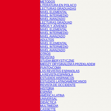
METODOS
LITERATURA EN POLACO
LECTURAS GRADUADAS
NIVEL ELEMENTAL
NIVEL INTERMEDIO
NIVEL AVANZADO
LECTURAS GRADUAD
NIÑOS Y JÓVENES
NIVEL ELEMENTAL
NIVEL INTERMEDIO
NIVEL AVANZADO
ADULTOS
NIVEL ELEMENTAL
NIVEL INTERMEDIO
NIVEL AVANZADO
OTROS
REVISTAS
STUDIA IBERYSTYCZNE
MIĘDZY ORYGINAŁEM A PRZEKŁADEM
PUNTOyCOMA
LAS REVISTAS ESPANOLAS
LA REVISTA ESPAÑOLA
ESTUDIOS HISPANICOS
ESTUDIOS LATINOAMERICANOS
REVISTA DE OCCIDENTE
HISTORIA
ESPAÑA
AMÉRICA LATINA
UNIVERSAL
DIDÁCTICA
MULTIMEDIA
CASSETTE