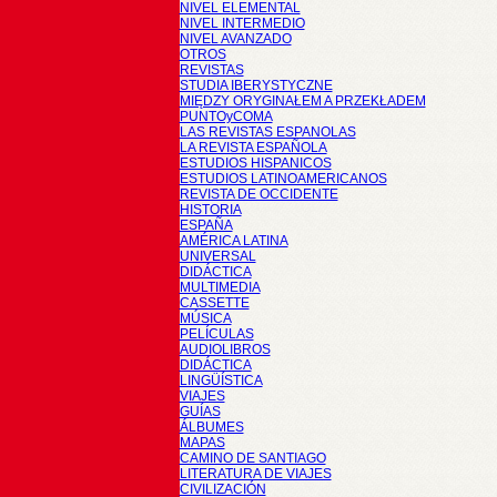
NIVEL ELEMENTAL
NIVEL INTERMEDIO
NIVEL AVANZADO
OTROS
REVISTAS
STUDIA IBERYSTYCZNE
MIĘDZY ORYGINAŁEM A PRZEKŁADEM
PUNTOyCOMA
LAS REVISTAS ESPANOLAS
LA REVISTA ESPAÑOLA
ESTUDIOS HISPANICOS
ESTUDIOS LATINOAMERICANOS
REVISTA DE OCCIDENTE
HISTORIA
ESPAÑA
AMÉRICA LATINA
UNIVERSAL
DIDÁCTICA
MULTIMEDIA
CASSETTE
MÚSICA
PELÍCULAS
AUDIOLIBROS
DIDÁCTICA
LINGÜÍSTICA
VIAJES
GUÍAS
ÁLBUMES
MAPAS
CAMINO DE SANTIAGO
LITERATURA DE VIAJES
CIVILIZACIÓN