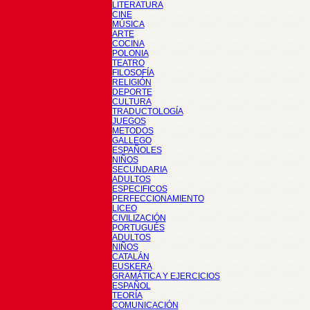
LITERATURA
CINE
MÚSICA
ARTE
COCINA
POLONIA
TEATRO
FILOSOFÍA
RELIGIÓN
DEPORTE
CULTURA
TRADUCTOLOGÍA
JUEGOS
METODOS
GALLEGO
ESPAÑOLES
NIÑOS
SECUNDARIA
ADULTOS
ESPECIFICOS
PERFECCIONAMIENTO
LICEO
CIVILIZACIÓN
PORTUGUÉS
ADULTOS
NIÑOS
CATALÁN
EUSKERA
GRAMÁTICA Y EJERCICIOS
ESPAÑOL
TEORÍA
COMUNICACIÓN