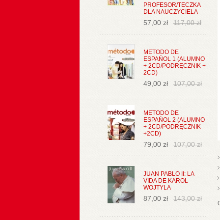
PROFESOR/TECZKA
DLA NAUCZYCIELA
57,00 zł
117,00 zł
METODO DE
ESPAŃOL 1 (ALUMNO
+ 2CD/PODRĘCZNIK +
2CD)
49,00 zł
107,00 zł
METODO DE
ESPAŃOL 2 (ALUMNO
+ 2CD/PODRĘCZNIK
+2CD)
79,00 zł
107,00 zł
JUAN PABLO II: LA
VIDA DE KAROL
WOJTYLA
87,00 zł
143,00 zł