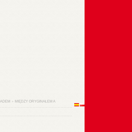
ŁADEM
MIĘDZY ORYGINAŁEM A
>