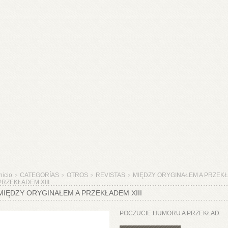
nicio
CATEGORÍAS
OTROS
REVISTAS
MIĘDZY ORYGINAŁEM A PRZEK
>
>
>
>
PRZEKŁADEM XIII
MIĘDZY ORYGINAŁEM A PRZEKŁADEM XIII
POCZUCIE HUMORU A PRZEKŁAD