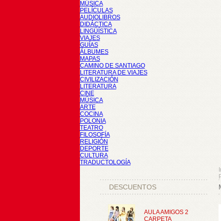
MÚSICA
PELÍCULAS
AUDIOLIBROS
DIDÁCTICA
LINGÜÍSTICA
VIAJES
GUÍAS
ÁLBUMES
MAPAS
CAMINO DE SANTIAGO
LITERATURA DE VIAJES
CIVILIZACIÓN
LITERATURA
CINE
MÚSICA
ARTE
COCINA
POLONIA
TEATRO
FILOSOFÍA
RELIGIÓN
DEPORTE
CULTURA
TRADUCTOLOGÍA
I
DESCUENTOS
AULA AMIGOS 2
CARPETA