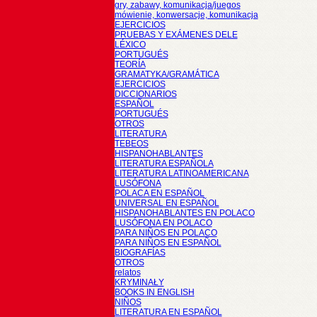
gry, zabawy, komunikacja/juegos
mówienie, konwersacje, komunikacja
EJERCICIOS
PRUEBAS Y EXÁMENES DELE
LÉXICO
PORTUGUÉS
TEORÍA
GRAMATYKA/GRAMÁTICA
EJERCICIOS
DICCIONARIOS
ESPAÑOL
PORTUGUÉS
OTROS
LITERATURA
TEBEOS
HISPANOHABLANTES
LITERATURA ESPAÑOLA
LITERATURA LATINOAMERICANA
LUSÓFONA
POLACA EN ESPAÑOL
UNIVERSAL EN ESPAÑOL
HISPANOHABLANTES EN POLACO
LUSÓFONA EN POLACO
PARA NIÑOS EN POLACO
PARA NIÑOS EN ESPAÑOL
BIOGRAFÍAS
OTROS
relatos
KRYMINAŁY
BOOKS IN ENGLISH
NIÑOS
LITERATURA EN ESPAÑOL