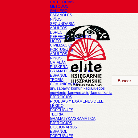
CATEGORÍAS
METODOS
GALLEGO
ESPAÑOLES
NIÑOS
SECUNDARIA
ADULTOS
ESPECIFICOS
PERFECCIONAMIENTO
LICEO
CIVILIZACIÓN
PORTUGUÉS
ADULTOS
NIÑOS
CATALÁN
EUSKERA
GRAMÁTICA Y EJERCICIOS
ESPAÑOL
TEORÍA
COMUNICACIÓN
gry, zabawy, komunikacja/juegos
mówienie, konwersacje, komunikacja
EJERCICIOS
PRUEBAS Y EXÁMENES DELE
LÉXICO
PORTUGUÉS
TEORÍA
GRAMATYKA/GRAMÁTICA
EJERCICIOS
DICCIONARIOS
ESPAÑOL
PORTUGUÉS