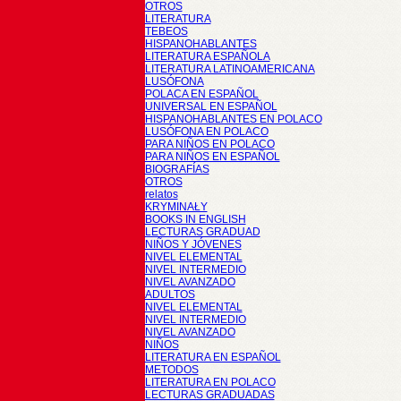
OTROS
LITERATURA
TEBEOS
HISPANOHABLANTES
LITERATURA ESPAÑOLA
LITERATURA LATINOAMERICANA
LUSÓFONA
POLACA EN ESPAÑOL
UNIVERSAL EN ESPAÑOL
HISPANOHABLANTES EN POLACO
LUSÓFONA EN POLACO
PARA NIÑOS EN POLACO
PARA NIÑOS EN ESPAÑOL
BIOGRAFÍAS
OTROS
relatos
KRYMINAŁY
BOOKS IN ENGLISH
LECTURAS GRADUAD
NIÑOS Y JÓVENES
NIVEL ELEMENTAL
NIVEL INTERMEDIO
NIVEL AVANZADO
ADULTOS
NIVEL ELEMENTAL
NIVEL INTERMEDIO
NIVEL AVANZADO
NIÑOS
LITERATURA EN ESPAÑOL
METODOS
LITERATURA EN POLACO
LECTURAS GRADUADAS