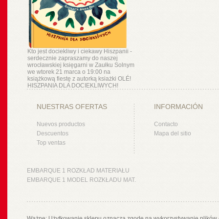
Kto jest dociekliwy i ciekawy Hiszpanii -
serdecznie zapraszamy do naszej
wrocławskiej księgarni w Zaułku Solnym
we wtorek 21 marca o 19:00 na
książkową fiestę z autorką ksiażki OLÉ!
HISZPANIA DLA DOCIEKLIWYCH!
NUESTRAS OFERTAS
INFORMACIÓN
Nuevos productos
Contacto
Descuentos
Mapa del sitio
Top ventas
EMBARQUE 1 ROZKŁAD MATERIAŁU
EMBARQUE 1 MODEL ROZKŁADU MAT.
Ważne: Użytkowanie sklepu oznacza zgodę na wykorzystywanie plików 