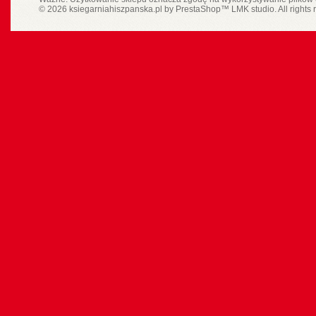
© 2026 ksiegarniahiszpanska.pl by
PrestaShop
™
LMK studio
. All rights