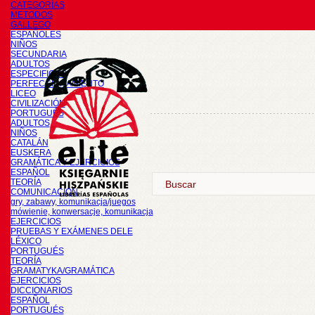
CATEGORÍAS
METODOS
GALLEGO
ESPAÑOLES
NIÑOS
SECUNDARIA
ADULTOS
ESPECIFICOS
PERFECCIONAMIENTO
LICEO
CIVILIZACIÓN
PORTUGUÉS
ADULTOS
NIÑOS
CATALÁN
EUSKERA
GRAMÁTICA Y EJERCICIOS
ESPAÑOL
TEORÍA
COMUNICACIÓN
gry, zabawy, komunikacja/juegos
mówienie, konwersacje, komunikacja
EJERCICIOS
PRUEBAS Y EXÁMENES DELE
LÉXICO
PORTUGUÉS
TEORÍA
GRAMATYKA/GRAMÁTICA
EJERCICIOS
DICCIONARIOS
ESPAÑOL
PORTUGUÉS