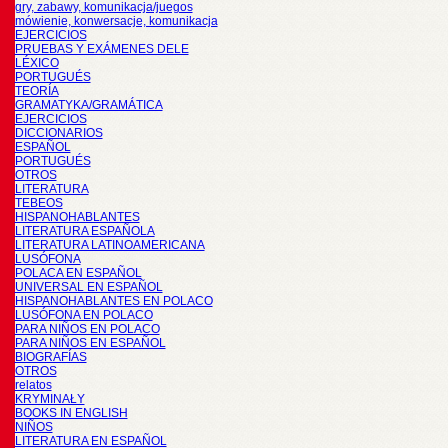
gry, zabawy, komunikacja/juegos
mówienie, konwersacje, komunikacja
EJERCICIOS
PRUEBAS Y EXÁMENES DELE
LÉXICO
PORTUGUÉS
TEORÍA
GRAMATYKA/GRAMÁTICA
EJERCICIOS
DICCIONARIOS
ESPAÑOL
PORTUGUÉS
OTROS
LITERATURA
TEBEOS
HISPANOHABLANTES
LITERATURA ESPAÑOLA
LITERATURA LATINOAMERICANA
LUSÓFONA
POLACA EN ESPAÑOL
UNIVERSAL EN ESPAÑOL
HISPANOHABLANTES EN POLACO
LUSÓFONA EN POLACO
PARA NIÑOS EN POLACO
PARA NIÑOS EN ESPAÑOL
BIOGRAFÍAS
OTROS
relatos
KRYMINAŁY
BOOKS IN ENGLISH
NIÑOS
LITERATURA EN ESPAÑOL