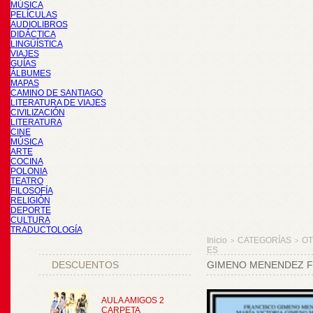
MÚSICA
PELÍCULAS
AUDIOLIBROS
DIDÁCTICA
LINGÜÍSTICA
VIAJES
GUÍAS
ÁLBUMES
MAPAS
CAMINO DE SANTIAGO
LITERATURA DE VIAJES
CIVILIZACIÓN
LITERATURA
CINE
MÚSICA
ARTE
COCINA
POLONIA
TEATRO
FILOSOFÍA
RELIGIÓN
DEPORTE
CULTURA
TRADUCTOLOGÍA
Inicio
CATEGORÍAS
O
>
>
ES
DESCUENTOS
GIMENO MENENDEZ FR
AULA AMIGOS 2
CARPETA