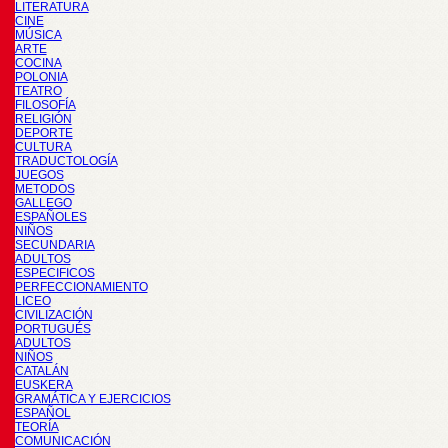
LITERATURA
CINE
MÚSICA
ARTE
COCINA
POLONIA
TEATRO
FILOSOFÍA
RELIGIÓN
DEPORTE
CULTURA
TRADUCTOLOGÍA
JUEGOS
METODOS
GALLEGO
ESPAÑOLES
NIÑOS
SECUNDARIA
ADULTOS
ESPECIFICOS
PERFECCIONAMIENTO
LICEO
CIVILIZACIÓN
PORTUGUÉS
ADULTOS
NIÑOS
CATALÁN
EUSKERA
GRAMÁTICA Y EJERCICIOS
ESPAÑOL
TEORÍA
COMUNICACIÓN