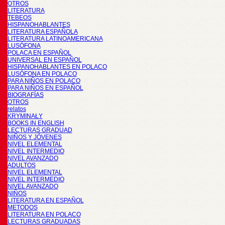
OTROS
LITERATURA
TEBEOS
HISPANOHABLANTES
LITERATURA ESPAÑOLA
LITERATURA LATINOAMERICANA
LUSÓFONA
POLACA EN ESPAÑOL
UNIVERSAL EN ESPAÑOL
HISPANOHABLANTES EN POLACO
LUSÓFONA EN POLACO
PARA NIÑOS EN POLACO
PARA NIÑOS EN ESPAÑOL
BIOGRAFÍAS
OTROS
relatos
KRYMINAŁY
BOOKS IN ENGLISH
LECTURAS GRADUAD
NIÑOS Y JÓVENES
NIVEL ELEMENTAL
NIVEL INTERMEDIO
NIVEL AVANZADO
ADULTOS
NIVEL ELEMENTAL
NIVEL INTERMEDIO
NIVEL AVANZADO
NIÑOS
LITERATURA EN ESPAÑOL
METODOS
LITERATURA EN POLACO
LECTURAS GRADUADAS