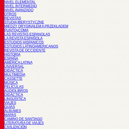
NIVEL ELEMENTAL
NIVEL INTERMEDIO
NIVEL AVANZADO
OTROS
REVISTAS
STUDIA IBERYSTYCZNE
MIĘDZY ORYGINAŁEM A PRZEKŁADEM
PUNTOyCOMA
LAS REVISTAS ESPANOLAS
LA REVISTA ESPAÑOLA
ESTUDIOS HISPANICOS
ESTUDIOS LATINOAMERICANOS
REVISTA DE OCCIDENTE
HISTORIA
ESPAÑA
AMÉRICA LATINA
UNIVERSAL
DIDÁCTICA
MULTIMEDIA
CASSETTE
MÚSICA
PELÍCULAS
AUDIOLIBROS
DIDÁCTICA
LINGÜÍSTICA
VIAJES
GUÍAS
ÁLBUMES
MAPAS
CAMINO DE SANTIAGO
LITERATURA DE VIAJES
CIVILIZACIÓN