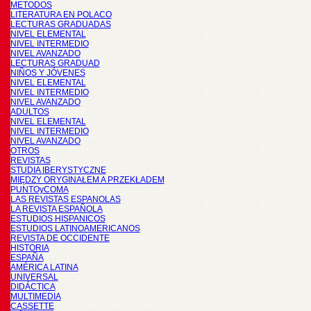
METODOS
LITERATURA EN POLACO
LECTURAS GRADUADAS
NIVEL ELEMENTAL
NIVEL INTERMEDIO
NIVEL AVANZADO
LECTURAS GRADUAD
NIÑOS Y JÓVENES
NIVEL ELEMENTAL
NIVEL INTERMEDIO
NIVEL AVANZADO
ADULTOS
NIVEL ELEMENTAL
NIVEL INTERMEDIO
NIVEL AVANZADO
OTROS
REVISTAS
STUDIA IBERYSTYCZNE
MIĘDZY ORYGINAŁEM A PRZEKŁADEM
PUNTOyCOMA
LAS REVISTAS ESPANOLAS
LA REVISTA ESPAÑOLA
ESTUDIOS HISPANICOS
ESTUDIOS LATINOAMERICANOS
REVISTA DE OCCIDENTE
HISTORIA
ESPAÑA
AMÉRICA LATINA
UNIVERSAL
DIDÁCTICA
MULTIMEDIA
CASSETTE