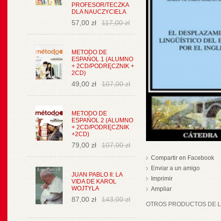
PROFESOR/TECZKA
DLA NAUCZYCIELA
57,00 zł
117,00 zł
METODO DE
ESPAŃOL 1 (ALUMNO
+ 2CD/PODRĘCZNIK +
2CD)
49,00 zł
107,00 zł
METODO DE
ESPAŃOL 2 (ALUMNO
+ 2CD/PODRĘCZNIK
+2CD)
79,00 zł
107,00 zł
Compartir en Facebook
Enviar a un amigo
JUAN PABLO II: LA
Imprimir
VIDA DE KAROL
WOJTYLA
Ampliar
87,00 zł
143,00 zł
OTROS PRODUCTOS DE LA