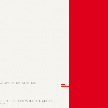
EOPLANETA), Wilson Neil
IAJERO DESCUBRIRÁ TODO LO QUE LA
CER.