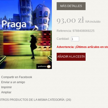
MÁS DETALLES
93,00 zł
IVA incluído
Referencia:
9788408069225
Cantidad:
Advertencia: ¡Últimos artículos en st
AÑADIR A LA CESTA
Compartir en Facebook
Enviar a un amigo
Imprimir
Ampliar
OTROS PRODUCTOS DE LA MISMA CATEGORÍA: (26)