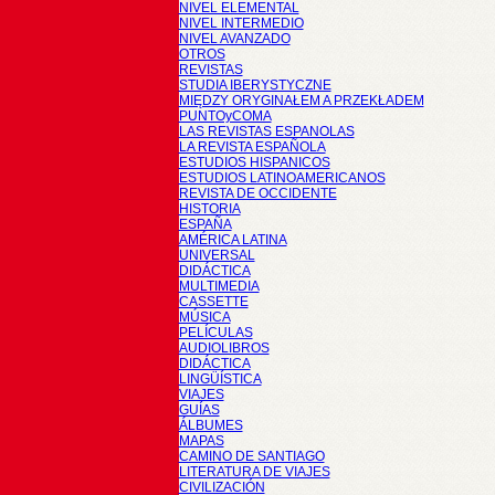
NIVEL ELEMENTAL
NIVEL INTERMEDIO
NIVEL AVANZADO
OTROS
REVISTAS
STUDIA IBERYSTYCZNE
MIĘDZY ORYGINAŁEM A PRZEKŁADEM
PUNTOyCOMA
LAS REVISTAS ESPANOLAS
LA REVISTA ESPAÑOLA
ESTUDIOS HISPANICOS
ESTUDIOS LATINOAMERICANOS
REVISTA DE OCCIDENTE
HISTORIA
ESPAÑA
AMÉRICA LATINA
UNIVERSAL
DIDÁCTICA
MULTIMEDIA
CASSETTE
MÚSICA
PELÍCULAS
AUDIOLIBROS
DIDÁCTICA
LINGÜÍSTICA
VIAJES
GUÍAS
ÁLBUMES
MAPAS
CAMINO DE SANTIAGO
LITERATURA DE VIAJES
CIVILIZACIÓN