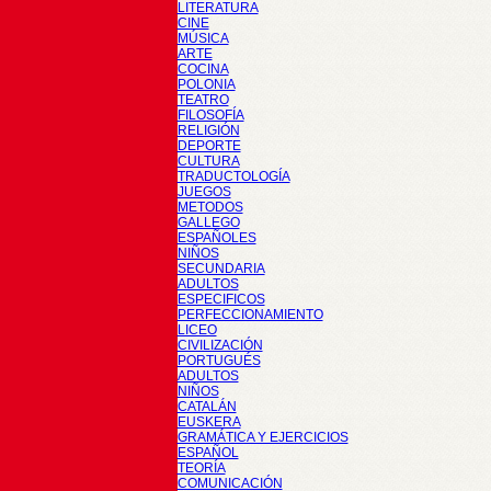
LITERATURA
CINE
MÚSICA
ARTE
COCINA
POLONIA
TEATRO
FILOSOFÍA
RELIGIÓN
DEPORTE
CULTURA
TRADUCTOLOGÍA
JUEGOS
METODOS
GALLEGO
ESPAÑOLES
NIÑOS
SECUNDARIA
ADULTOS
ESPECIFICOS
PERFECCIONAMIENTO
LICEO
CIVILIZACIÓN
PORTUGUÉS
ADULTOS
NIÑOS
CATALÁN
EUSKERA
GRAMÁTICA Y EJERCICIOS
ESPAÑOL
TEORÍA
COMUNICACIÓN