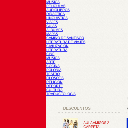
MÚSICA
PELÍCULAS
AUDIOLIBROS
DIDÁCTICA
LINGÜÍSTICA
VIAJES
GUÍAS
ÁLBUMES
MAPAS
CAMINO DE SANTIAGO
LITERATURA DE VIAJES
CIVILIZACIÓN
LITERATURA
CINE
MÚSICA
ARTE
COCINA
POLONIA
TEATRO
FILOSOFÍA
RELIGIÓN
DEPORTE
CULTURA
TRADUCTOLOGÍA
I
DESCUENTOS
AULA AMIGOS 2
CARPETA