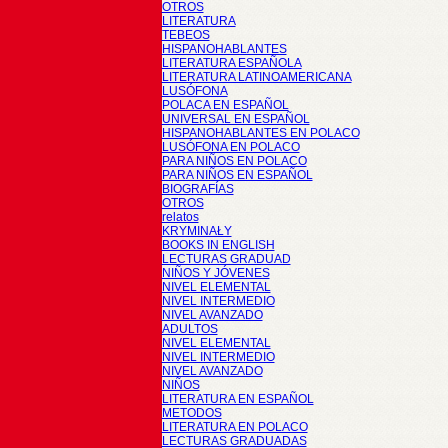
OTROS
LITERATURA
TEBEOS
HISPANOHABLANTES
LITERATURA ESPAÑOLA
LITERATURA LATINOAMERICANA
LUSÓFONA
POLACA EN ESPAÑOL
UNIVERSAL EN ESPAÑOL
HISPANOHABLANTES EN POLACO
LUSÓFONA EN POLACO
PARA NIÑOS EN POLACO
PARA NIÑOS EN ESPAÑOL
BIOGRAFÍAS
OTROS
relatos
KRYMINAŁY
BOOKS IN ENGLISH
LECTURAS GRADUAD
NIÑOS Y JÓVENES
NIVEL ELEMENTAL
NIVEL INTERMEDIO
NIVEL AVANZADO
ADULTOS
NIVEL ELEMENTAL
NIVEL INTERMEDIO
NIVEL AVANZADO
NIÑOS
LITERATURA EN ESPAÑOL
METODOS
LITERATURA EN POLACO
LECTURAS GRADUADAS