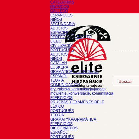
CATEGORÍAS
METODOS
GALLEGO
ESPAÑOLES
NIÑOS
SECUNDARIA
ADULTOS
ESPECIFICOS
PERFECCIONAMIENTO
LICEO
CIVILIZACIÓN
PORTUGUÉS
ADULTOS
NIÑOS
CATALÁN
EUSKERA
GRAMÁTICA Y EJERCICIOS
ESPAÑOL
TEORÍA
COMUNICACIÓN
gry, zabawy, komunikacja/juegos
mówienie, konwersacje, komunikacja
EJERCICIOS
PRUEBAS Y EXÁMENES DELE
LÉXICO
PORTUGUÉS
TEORÍA
GRAMATYKA/GRAMÁTICA
EJERCICIOS
DICCIONARIOS
ESPAÑOL
PORTUGUÉS