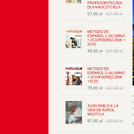
PROFESOR/TECZKA
DLA NAUCZYCIELA
57,00 zł
117,00 zł
METODO DE
ESPAŃOL 1 (ALUMNO
+ 2CD/PODRĘCZNIK +
2CD)
49,00 zł
107,00 zł
METODO DE
ESPAŃOL 2 (ALUMNO
+ 2CD/PODRĘCZNIK
+2CD)
79,00 zł
107,00 zł
JUAN PABLO II: LA
VIDA DE KAROL
WOJTYLA
87,00 zł
143,00 zł