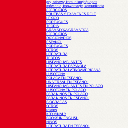
gry, zabawy, komunikacja/juegos
mówienie, konwersacje, komunikacja
EJERCICIOS
PRUEBAS Y EXÁMENES DELE
LÉXICO
PORTUGUÉS
TEORÍA
GRAMATYKA/GRAMÁTICA
EJERCICIOS
DICCIONARIOS
ESPAÑOL
PORTUGUÉS
OTROS
LITERATURA
TEBEOS
HISPANOHABLANTES
LITERATURA ESPAÑOLA
LITERATURA LATINOAMERICANA
LUSÓFONA
POLACA EN ESPAÑOL
UNIVERSAL EN ESPAÑOL
HISPANOHABLANTES EN POLACO
LUSÓFONA EN POLACO
PARA NIÑOS EN POLACO
PARA NIÑOS EN ESPAÑOL
BIOGRAFÍAS
OTROS
relatos
KRYMINAŁY
BOOKS IN ENGLISH
NIÑOS
LITERATURA EN ESPAÑOL