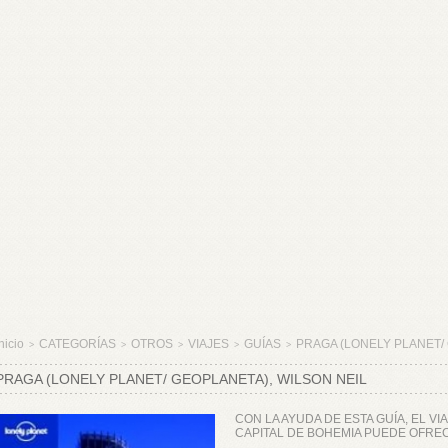
nicio
CATEGORÍAS
OTROS
VIAJES
GUÍAS
PRAGA (LONELY PLANET/ G
>
>
>
>
>
PRAGA (LONELY PLANET/ GEOPLANETA), WILSON NEIL
CON LA AYUDA DE ESTA GUÍA, EL V
CAPITAL DE BOHEMIA PUEDE OFRE