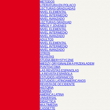
METODOS
LITERATURA EN POLACO
LECTURAS GRADUADAS
NIVEL ELEMENTAL
NIVEL INTERMEDIO
NIVEL AVANZADO
LECTURAS GRADUAD
NIÑOS Y JÓVENES
NIVEL ELEMENTAL
NIVEL INTERMEDIO
NIVEL AVANZADO
ADULTOS
NIVEL ELEMENTAL
NIVEL INTERMEDIO
NIVEL AVANZADO
OTROS
REVISTAS
STUDIA IBERYSTYCZNE
MIĘDZY ORYGINAŁEM A PRZEKŁADEM
PUNTOyCOMA
LAS REVISTAS ESPANOLAS
LA REVISTA ESPAÑOLA
ESTUDIOS HISPANICOS
ESTUDIOS LATINOAMERICANOS
REVISTA DE OCCIDENTE
HISTORIA
ESPAÑA
AMÉRICA LATINA
UNIVERSAL
DIDÁCTICA
MULTIMEDIA
CASSETTE