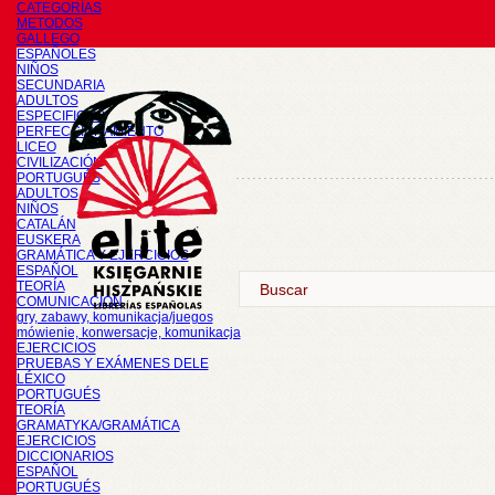
CATEGORÍAS
METODOS
GALLEGO
ESPAÑOLES
NIÑOS
SECUNDARIA
ADULTOS
ESPECIFICOS
PERFECCIONAMIENTO
LICEO
CIVILIZACIÓN
PORTUGUÉS
ADULTOS
NIÑOS
CATALÁN
EUSKERA
GRAMÁTICA Y EJERCICIOS
ESPAÑOL
TEORÍA
COMUNICACIÓN
gry, zabawy, komunikacja/juegos
mówienie, konwersacje, komunikacja
EJERCICIOS
PRUEBAS Y EXÁMENES DELE
LÉXICO
PORTUGUÉS
TEORÍA
GRAMATYKA/GRAMÁTICA
EJERCICIOS
DICCIONARIOS
ESPAÑOL
PORTUGUÉS