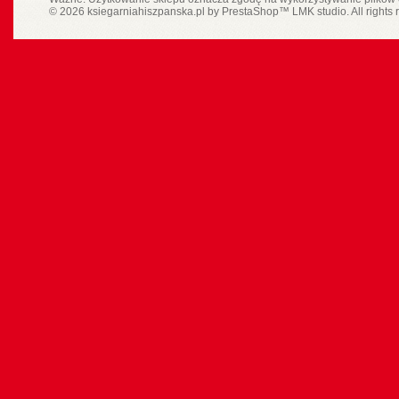
© 2026 ksiegarniahiszpanska.pl by
PrestaShop
™
LMK studio
. All rights