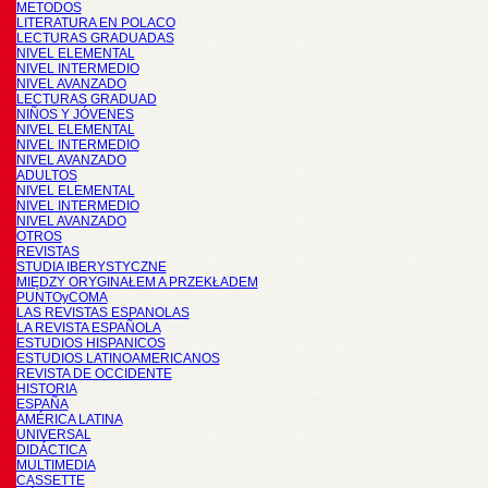
METODOS
LITERATURA EN POLACO
LECTURAS GRADUADAS
NIVEL ELEMENTAL
NIVEL INTERMEDIO
NIVEL AVANZADO
LECTURAS GRADUAD
NIÑOS Y JÓVENES
NIVEL ELEMENTAL
NIVEL INTERMEDIO
NIVEL AVANZADO
ADULTOS
NIVEL ELEMENTAL
NIVEL INTERMEDIO
NIVEL AVANZADO
OTROS
REVISTAS
STUDIA IBERYSTYCZNE
MIĘDZY ORYGINAŁEM A PRZEKŁADEM
PUNTOyCOMA
LAS REVISTAS ESPANOLAS
LA REVISTA ESPAÑOLA
ESTUDIOS HISPANICOS
ESTUDIOS LATINOAMERICANOS
REVISTA DE OCCIDENTE
HISTORIA
ESPAÑA
AMÉRICA LATINA
UNIVERSAL
DIDÁCTICA
MULTIMEDIA
CASSETTE