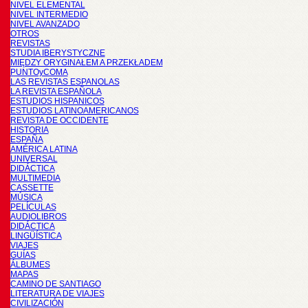
NIVEL ELEMENTAL
NIVEL INTERMEDIO
NIVEL AVANZADO
OTROS
REVISTAS
STUDIA IBERYSTYCZNE
MIĘDZY ORYGINAŁEM A PRZEKŁADEM
PUNTOyCOMA
LAS REVISTAS ESPANOLAS
LA REVISTA ESPAÑOLA
ESTUDIOS HISPANICOS
ESTUDIOS LATINOAMERICANOS
REVISTA DE OCCIDENTE
HISTORIA
ESPAÑA
AMÉRICA LATINA
UNIVERSAL
DIDÁCTICA
MULTIMEDIA
CASSETTE
MÚSICA
PELÍCULAS
AUDIOLIBROS
DIDÁCTICA
LINGÜÍSTICA
VIAJES
GUÍAS
ÁLBUMES
MAPAS
CAMINO DE SANTIAGO
LITERATURA DE VIAJES
CIVILIZACIÓN