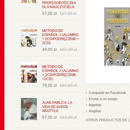
PROFESOR/TECZKA
DLA NAUCZYCIELA
57,00 zł
117,00 zł
METODO DE
ESPAŃOL 1 (ALUMNO
+ 2CD/PODRĘCZNIK +
2CD)
49,00 zł
107,00 zł
METODO DE
ESPAŃOL 2 (ALUMNO
+ 2CD/PODRĘCZNIK
+2CD)
79,00 zł
107,00 zł
Compartir en Facebook
Enviar a un amigo
JUAN PABLO II: LA
Imprimir
VIDA DE KAROL
WOJTYLA
Ampliar
87,00 zł
143,00 zł
OTROS PRODUCTOS DE LA