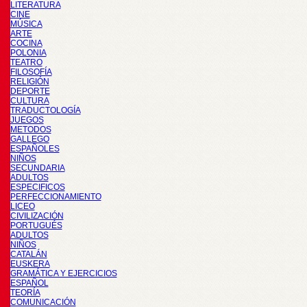
LITERATURA
CINE
MÚSICA
ARTE
COCINA
POLONIA
TEATRO
FILOSOFÍA
RELIGIÓN
DEPORTE
CULTURA
TRADUCTOLOGÍA
JUEGOS
METODOS
GALLEGO
ESPAÑOLES
NIÑOS
SECUNDARIA
ADULTOS
ESPECIFICOS
PERFECCIONAMIENTO
LICEO
CIVILIZACIÓN
PORTUGUÉS
ADULTOS
NIÑOS
CATALÁN
EUSKERA
GRAMÁTICA Y EJERCICIOS
ESPAÑOL
TEORÍA
COMUNICACIÓN