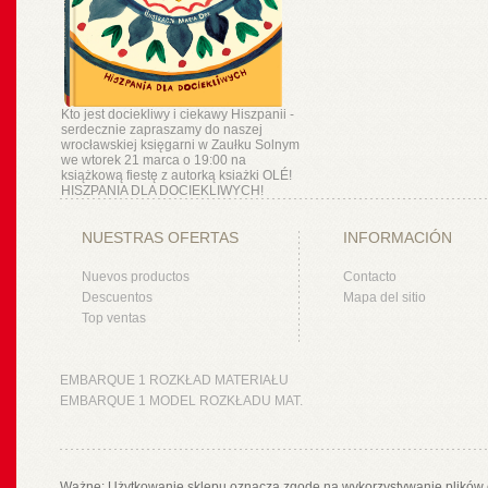
Kto jest dociekliwy i ciekawy Hiszpanii -
serdecznie zapraszamy do naszej
wrocławskiej księgarni w Zaułku Solnym
we wtorek 21 marca o 19:00 na
książkową fiestę z autorką ksiażki OLÉ!
HISZPANIA DLA DOCIEKLIWYCH!
NUESTRAS OFERTAS
INFORMACIÓN
Nuevos productos
Contacto
Descuentos
Mapa del sitio
Top ventas
EMBARQUE 1 ROZKŁAD MATERIAŁU
EMBARQUE 1 MODEL ROZKŁADU MAT.
Ważne: Użytkowanie sklepu oznacza zgodę na wykorzystywanie plików 