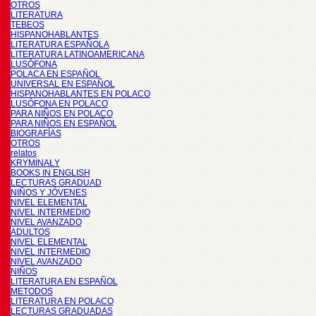
OTROS
LITERATURA
TEBEOS
HISPANOHABLANTES
LITERATURA ESPAÑOLA
LITERATURA LATINOAMERICANA
LUSÓFONA
POLACA EN ESPAÑOL
UNIVERSAL EN ESPAÑOL
HISPANOHABLANTES EN POLACO
LUSÓFONA EN POLACO
PARA NIÑOS EN POLACO
PARA NIÑOS EN ESPAÑOL
BIOGRAFÍAS
OTROS
relatos
KRYMINAŁY
BOOKS IN ENGLISH
LECTURAS GRADUAD
NIÑOS Y JÓVENES
NIVEL ELEMENTAL
NIVEL INTERMEDIO
NIVEL AVANZADO
ADULTOS
NIVEL ELEMENTAL
NIVEL INTERMEDIO
NIVEL AVANZADO
NIÑOS
LITERATURA EN ESPAÑOL
METODOS
LITERATURA EN POLACO
LECTURAS GRADUADAS