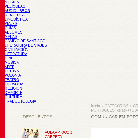
MÚSICA
PELÍCULAS
AUDIOLIBROS
DIDÁCTICA
LINGÜÍSTICA
VIAJES
GUÍAS
ÁLBUMES
MAPAS
CAMINO DE SANTIAGO
LITERATURA DE VIAJES
CIVILIZACIÓN
LITERATURA
CINE
MÚSICA
ARTE
COCINA
POLONIA
TEATRO
FILOSOFÍA
RELIGIÓN
DEPORTE
CULTURA
TRADUCTOLOGÍA
Inicio
CATEGORÍAS
GR
>
>
PORTUGUES (książka+CD-
DESCUENTOS
COMUNICAR EM PORT
AULA AMIGOS 2
CARPETA