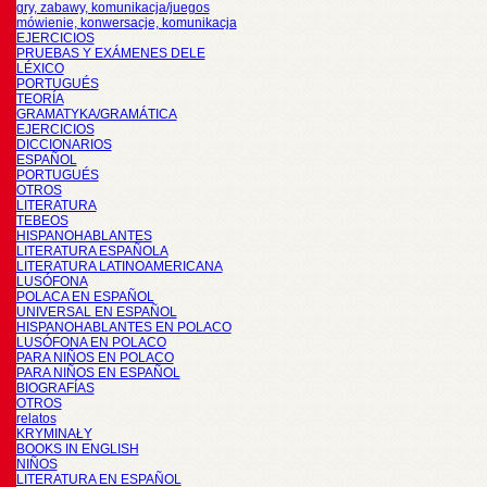
gry, zabawy, komunikacja/juegos
mówienie, konwersacje, komunikacja
EJERCICIOS
PRUEBAS Y EXÁMENES DELE
LÉXICO
PORTUGUÉS
TEORÍA
GRAMATYKA/GRAMÁTICA
EJERCICIOS
DICCIONARIOS
ESPAÑOL
PORTUGUÉS
OTROS
LITERATURA
TEBEOS
HISPANOHABLANTES
LITERATURA ESPAÑOLA
LITERATURA LATINOAMERICANA
LUSÓFONA
POLACA EN ESPAÑOL
UNIVERSAL EN ESPAÑOL
HISPANOHABLANTES EN POLACO
LUSÓFONA EN POLACO
PARA NIÑOS EN POLACO
PARA NIÑOS EN ESPAÑOL
BIOGRAFÍAS
OTROS
relatos
KRYMINAŁY
BOOKS IN ENGLISH
NIÑOS
LITERATURA EN ESPAÑOL