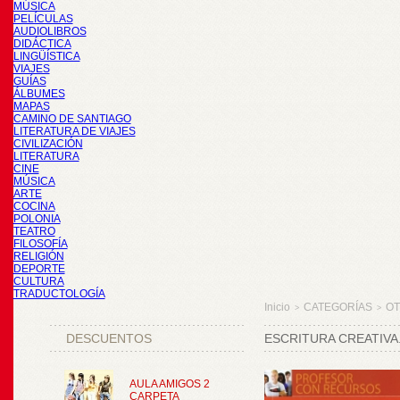
MÚSICA
PELÍCULAS
AUDIOLIBROS
DIDÁCTICA
LINGÜÍSTICA
VIAJES
GUÍAS
ÁLBUMES
MAPAS
CAMINO DE SANTIAGO
LITERATURA DE VIAJES
CIVILIZACIÓN
LITERATURA
CINE
MÚSICA
ARTE
COCINA
POLONIA
TEATRO
FILOSOFÍA
RELIGIÓN
DEPORTE
CULTURA
TRADUCTOLOGÍA
Inicio
CATEGORÍAS
O
>
>
DESCUENTOS
ESCRITURA CREATIVA
AULA AMIGOS 2
CARPETA