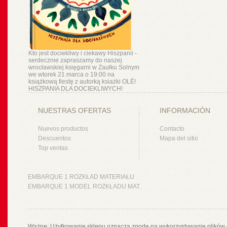
Kto jest dociekliwy i ciekawy Hiszpanii -
serdecznie zapraszamy do naszej
wrocławskiej księgarni w Zaułku Solnym
we wtorek 21 marca o 19:00 na
książkową fiestę z autorką ksiażki OLÉ!
HISZPANIA DLA DOCIEKLIWYCH!
NUESTRAS OFERTAS
INFORMACIÓN
Nuevos productos
Contacto
Descuentos
Mapa del sitio
Top ventas
EMBARQUE 1 ROZKŁAD MATERIAŁU
EMBARQUE 1 MODEL ROZKŁADU MAT.
Ważne: Użytkowanie sklepu oznacza zgodę na wykorzystywanie plików 