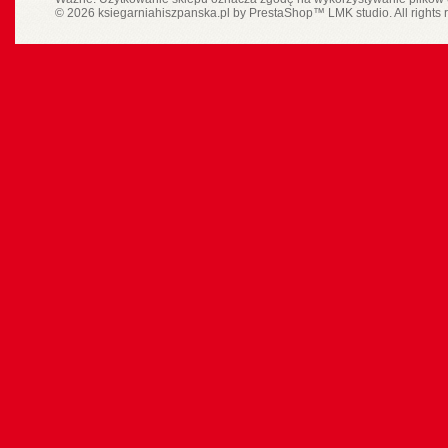
© 2026 ksiegarniahiszpanska.pl by
PrestaShop
™
LMK studio
. All rights