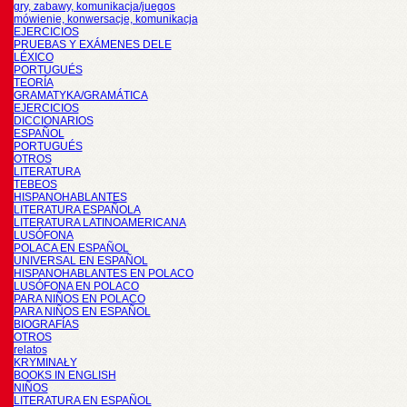
gry, zabawy, komunikacja/juegos
mówienie, konwersacje, komunikacja
EJERCICIOS
PRUEBAS Y EXÁMENES DELE
LÉXICO
PORTUGUÉS
TEORÍA
GRAMATYKA/GRAMÁTICA
EJERCICIOS
DICCIONARIOS
ESPAÑOL
PORTUGUÉS
OTROS
LITERATURA
TEBEOS
HISPANOHABLANTES
LITERATURA ESPAÑOLA
LITERATURA LATINOAMERICANA
LUSÓFONA
POLACA EN ESPAÑOL
UNIVERSAL EN ESPAÑOL
HISPANOHABLANTES EN POLACO
LUSÓFONA EN POLACO
PARA NIÑOS EN POLACO
PARA NIÑOS EN ESPAÑOL
BIOGRAFÍAS
OTROS
relatos
KRYMINAŁY
BOOKS IN ENGLISH
NIÑOS
LITERATURA EN ESPAÑOL