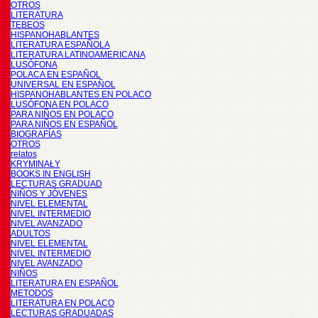
OTROS
LITERATURA
TEBEOS
HISPANOHABLANTES
LITERATURA ESPAÑOLA
LITERATURA LATINOAMERICANA
LUSÓFONA
POLACA EN ESPAÑOL
UNIVERSAL EN ESPAÑOL
HISPANOHABLANTES EN POLACO
LUSÓFONA EN POLACO
PARA NIÑOS EN POLACO
PARA NIÑOS EN ESPAÑOL
BIOGRAFÍAS
OTROS
relatos
KRYMINAŁY
BOOKS IN ENGLISH
LECTURAS GRADUAD
NIÑOS Y JÓVENES
NIVEL ELEMENTAL
NIVEL INTERMEDIO
NIVEL AVANZADO
ADULTOS
NIVEL ELEMENTAL
NIVEL INTERMEDIO
NIVEL AVANZADO
NIÑOS
LITERATURA EN ESPAÑOL
METODOS
LITERATURA EN POLACO
LECTURAS GRADUADAS