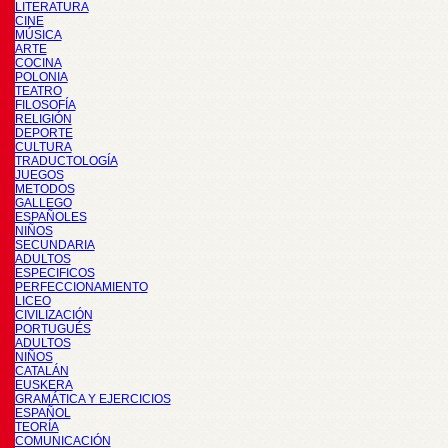
LITERATURA
CINE
MÚSICA
ARTE
COCINA
POLONIA
TEATRO
FILOSOFÍA
RELIGIÓN
DEPORTE
CULTURA
TRADUCTOLOGÍA
JUEGOS
METODOS
GALLEGO
ESPAÑOLES
NIÑOS
SECUNDARIA
ADULTOS
ESPECIFICOS
PERFECCIONAMIENTO
LICEO
CIVILIZACIÓN
PORTUGUÉS
ADULTOS
NIÑOS
CATALÁN
EUSKERA
GRAMÁTICA Y EJERCICIOS
ESPAÑOL
TEORÍA
COMUNICACIÓN