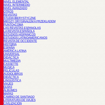
NIVEL ELEMENTAL
NIVEL INTERMEDIO
NIVEL AVANZADO
OTROS
REVISTAS
STUDIA IBERYSTYCZNE
MIĘDZY ORYGINAŁEM A PRZEKŁADEM
PUNTOyCOMA
LAS REVISTAS ESPANOLAS
LA REVISTA ESPAÑOLA
ESTUDIOS HISPANICOS
ESTUDIOS LATINOAMERICANOS
REVISTA DE OCCIDENTE
HISTORIA
ESPAÑA
AMÉRICA LATINA
UNIVERSAL
DIDÁCTICA
MULTIMEDIA
CASSETTE
MÚSICA
PELÍCULAS
AUDIOLIBROS
DIDÁCTICA
LINGÜÍSTICA
VIAJES
GUÍAS
ÁLBUMES
MAPAS
CAMINO DE SANTIAGO
LITERATURA DE VIAJES
CIVILIZACIÓN