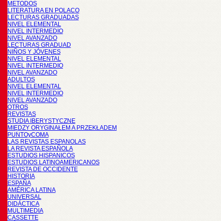
METODOS
LITERATURA EN POLACO
LECTURAS GRADUADAS
NIVEL ELEMENTAL
NIVEL INTERMEDIO
NIVEL AVANZADO
LECTURAS GRADUAD
NIÑOS Y JÓVENES
NIVEL ELEMENTAL
NIVEL INTERMEDIO
NIVEL AVANZADO
ADULTOS
NIVEL ELEMENTAL
NIVEL INTERMEDIO
NIVEL AVANZADO
OTROS
REVISTAS
STUDIA IBERYSTYCZNE
MIĘDZY ORYGINAŁEM A PRZEKŁADEM
PUNTOyCOMA
LAS REVISTAS ESPANOLAS
LA REVISTA ESPAÑOLA
ESTUDIOS HISPANICOS
ESTUDIOS LATINOAMERICANOS
REVISTA DE OCCIDENTE
HISTORIA
ESPAÑA
AMÉRICA LATINA
UNIVERSAL
DIDÁCTICA
MULTIMEDIA
CASSETTE