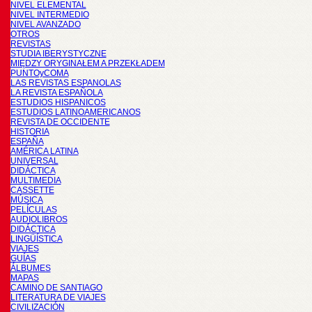
NIVEL ELEMENTAL
NIVEL INTERMEDIO
NIVEL AVANZADO
OTROS
REVISTAS
STUDIA IBERYSTYCZNE
MIĘDZY ORYGINAŁEM A PRZEKŁADEM
PUNTOyCOMA
LAS REVISTAS ESPANOLAS
LA REVISTA ESPAÑOLA
ESTUDIOS HISPANICOS
ESTUDIOS LATINOAMERICANOS
REVISTA DE OCCIDENTE
HISTORIA
ESPAÑA
AMÉRICA LATINA
UNIVERSAL
DIDÁCTICA
MULTIMEDIA
CASSETTE
MÚSICA
PELÍCULAS
AUDIOLIBROS
DIDÁCTICA
LINGÜÍSTICA
VIAJES
GUÍAS
ÁLBUMES
MAPAS
CAMINO DE SANTIAGO
LITERATURA DE VIAJES
CIVILIZACIÓN