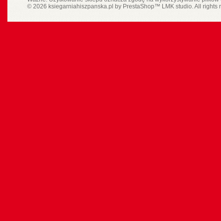
© 2026 ksiegarniahiszpanska.pl by
PrestaShop
™
LMK studio
. All rights