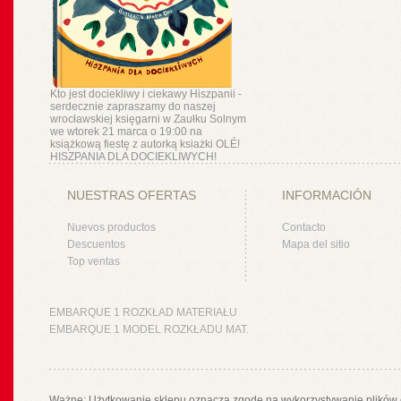
Kto jest dociekliwy i ciekawy Hiszpanii -
serdecznie zapraszamy do naszej
wrocławskiej księgarni w Zaułku Solnym
we wtorek 21 marca o 19:00 na
książkową fiestę z autorką ksiażki OLÉ!
HISZPANIA DLA DOCIEKLIWYCH!
NUESTRAS OFERTAS
INFORMACIÓN
Nuevos productos
Contacto
Descuentos
Mapa del sitio
Top ventas
EMBARQUE 1 ROZKŁAD MATERIAŁU
EMBARQUE 1 MODEL ROZKŁADU MAT.
Ważne: Użytkowanie sklepu oznacza zgodę na wykorzystywanie plików 