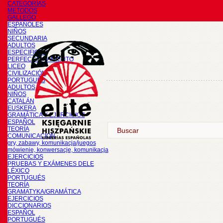
CATEGORÍAS
METODOS
GALLEGO
ESPAÑOLES
NIÑOS
SECUNDARIA
ADULTOS
ESPECIFICOS
PERFECCIONAMIENTO
LICEO
CIVILIZACIÓN
PORTUGUÉS
ADULTOS
NIÑOS
CATALÁN
EUSKERA
GRAMÁTICA Y EJERCICIOS
ESPAÑOL
TEORÍA
COMUNICACIÓN
gry, zabawy, komunikacja/juegos
mówienie, konwersacje, komunikacja
EJERCICIOS
PRUEBAS Y EXÁMENES DELE
LÉXICO
PORTUGUÉS
TEORÍA
GRAMATYKA/GRAMÁTICA
EJERCICIOS
DICCIONARIOS
ESPAÑOL
PORTUGUÉS