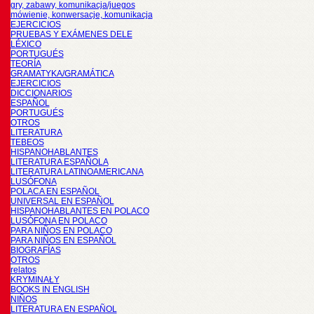
gry, zabawy, komunikacja/juegos
mówienie, konwersacje, komunikacja
EJERCICIOS
PRUEBAS Y EXÁMENES DELE
LÉXICO
PORTUGUÉS
TEORÍA
GRAMATYKA/GRAMÁTICA
EJERCICIOS
DICCIONARIOS
ESPAÑOL
PORTUGUÉS
OTROS
LITERATURA
TEBEOS
HISPANOHABLANTES
LITERATURA ESPAÑOLA
LITERATURA LATINOAMERICANA
LUSÓFONA
POLACA EN ESPAÑOL
UNIVERSAL EN ESPAÑOL
HISPANOHABLANTES EN POLACO
LUSÓFONA EN POLACO
PARA NIÑOS EN POLACO
PARA NIÑOS EN ESPAÑOL
BIOGRAFÍAS
OTROS
relatos
KRYMINAŁY
BOOKS IN ENGLISH
NIÑOS
LITERATURA EN ESPAÑOL