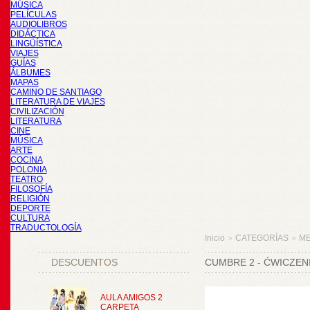
MÚSICA
PELÍCULAS
AUDIOLIBROS
DIDÁCTICA
LINGÜÍSTICA
VIAJES
GUÍAS
ÁLBUMES
MAPAS
CAMINO DE SANTIAGO
LITERATURA DE VIAJES
CIVILIZACIÓN
LITERATURA
CINE
MÚSICA
ARTE
COCINA
POLONIA
TEATRO
FILOSOFÍA
RELIGIÓN
DEPORTE
CULTURA
TRADUCTOLOGÍA
Inicio
CATEGORÍAS
M
>
>
DESCUENTOS
CUMBRE 2 - ĆWICZEN
AULA AMIGOS 2
CARPETA