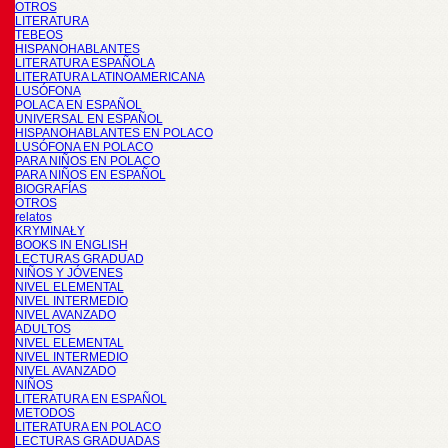
OTROS
LITERATURA
TEBEOS
HISPANOHABLANTES
LITERATURA ESPAÑOLA
LITERATURA LATINOAMERICANA
LUSÓFONA
POLACA EN ESPAÑOL
UNIVERSAL EN ESPAÑOL
HISPANOHABLANTES EN POLACO
LUSÓFONA EN POLACO
PARA NIÑOS EN POLACO
PARA NIÑOS EN ESPAÑOL
BIOGRAFÍAS
OTROS
relatos
KRYMINAŁY
BOOKS IN ENGLISH
LECTURAS GRADUAD
NIÑOS Y JÓVENES
NIVEL ELEMENTAL
NIVEL INTERMEDIO
NIVEL AVANZADO
ADULTOS
NIVEL ELEMENTAL
NIVEL INTERMEDIO
NIVEL AVANZADO
NIÑOS
LITERATURA EN ESPAÑOL
METODOS
LITERATURA EN POLACO
LECTURAS GRADUADAS