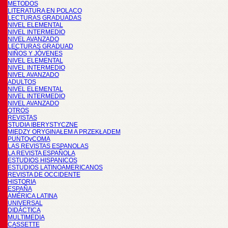
METODOS
LITERATURA EN POLACO
LECTURAS GRADUADAS
NIVEL ELEMENTAL
NIVEL INTERMEDIO
NIVEL AVANZADO
LECTURAS GRADUAD
NIÑOS Y JÓVENES
NIVEL ELEMENTAL
NIVEL INTERMEDIO
NIVEL AVANZADO
ADULTOS
NIVEL ELEMENTAL
NIVEL INTERMEDIO
NIVEL AVANZADO
OTROS
REVISTAS
STUDIA IBERYSTYCZNE
MIĘDZY ORYGINAŁEM A PRZEKŁADEM
PUNTOyCOMA
LAS REVISTAS ESPANOLAS
LA REVISTA ESPAÑOLA
ESTUDIOS HISPANICOS
ESTUDIOS LATINOAMERICANOS
REVISTA DE OCCIDENTE
HISTORIA
ESPAÑA
AMÉRICA LATINA
UNIVERSAL
DIDÁCTICA
MULTIMEDIA
CASSETTE