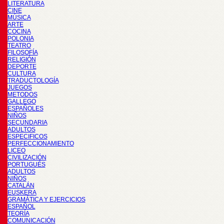
LITERATURA
CINE
MÚSICA
ARTE
COCINA
POLONIA
TEATRO
FILOSOFÍA
RELIGIÓN
DEPORTE
CULTURA
TRADUCTOLOGÍA
JUEGOS
METODOS
GALLEGO
ESPAÑOLES
NIÑOS
SECUNDARIA
ADULTOS
ESPECIFICOS
PERFECCIONAMIENTO
LICEO
CIVILIZACIÓN
PORTUGUÉS
ADULTOS
NIÑOS
CATALÁN
EUSKERA
GRAMÁTICA Y EJERCICIOS
ESPAÑOL
TEORÍA
COMUNICACIÓN