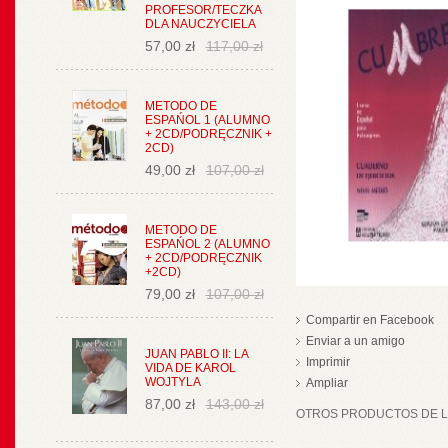
PROFESOR/TECZKA
DLA NAUCZYCIELA
57,00 zł
117,00 zł
METODO DE
ESPAŃOL 1 (ALUMNO
+ 2CD/PODRĘCZNIK +
2CD)
49,00 zł
107,00 zł
METODO DE
ESPAŃOL 2 (ALUMNO
+ 2CD/PODRĘCZNIK
+2CD)
79,00 zł
107,00 zł
Compartir en Facebook
Enviar a un amigo
JUAN PABLO II: LA
Imprimir
VIDA DE KAROL
WOJTYLA
Ampliar
87,00 zł
143,00 zł
OTROS PRODUCTOS DE LA