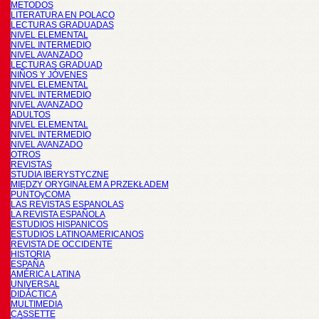
METODOS
LITERATURA EN POLACO
LECTURAS GRADUADAS
NIVEL ELEMENTAL
NIVEL INTERMEDIO
NIVEL AVANZADO
LECTURAS GRADUAD
NIÑOS Y JÓVENES
NIVEL ELEMENTAL
NIVEL INTERMEDIO
NIVEL AVANZADO
ADULTOS
NIVEL ELEMENTAL
NIVEL INTERMEDIO
NIVEL AVANZADO
OTROS
REVISTAS
STUDIA IBERYSTYCZNE
MIĘDZY ORYGINAŁEM A PRZEKŁADEM
PUNTOyCOMA
LAS REVISTAS ESPANOLAS
LA REVISTA ESPAÑOLA
ESTUDIOS HISPANICOS
ESTUDIOS LATINOAMERICANOS
REVISTA DE OCCIDENTE
HISTORIA
ESPAÑA
AMÉRICA LATINA
UNIVERSAL
DIDÁCTICA
MULTIMEDIA
CASSETTE