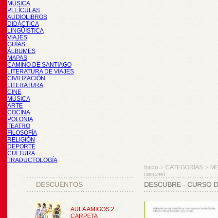
MÚSICA
PELÍCULAS
AUDIOLIBROS
DIDÁCTICA
LINGÜÍSTICA
VIAJES
GUÍAS
ÁLBUMES
MAPAS
CAMINO DE SANTIAGO
LITERATURA DE VIAJES
CIVILIZACIÓN
LITERATURA
CINE
MÚSICA
ARTE
COCINA
POLONIA
TEATRO
FILOSOFÍA
RELIGIÓN
DEPORTE
CULTURA
TRADUCTOLOGÍA
Inicio
CATEGORÍAS
M
>
>
ćwiczeń
DESCUENTOS
DESCUBRE - CURSO DE
AULA AMIGOS 2
CARPETA