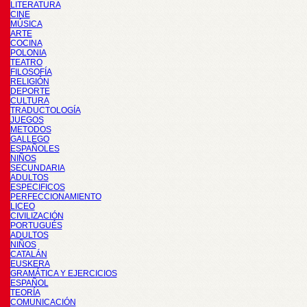
LITERATURA
CINE
MÚSICA
ARTE
COCINA
POLONIA
TEATRO
FILOSOFÍA
RELIGIÓN
DEPORTE
CULTURA
TRADUCTOLOGÍA
JUEGOS
METODOS
GALLEGO
ESPAÑOLES
NIÑOS
SECUNDARIA
ADULTOS
ESPECIFICOS
PERFECCIONAMIENTO
LICEO
CIVILIZACIÓN
PORTUGUÉS
ADULTOS
NIÑOS
CATALÁN
EUSKERA
GRAMÁTICA Y EJERCICIOS
ESPAÑOL
TEORÍA
COMUNICACIÓN