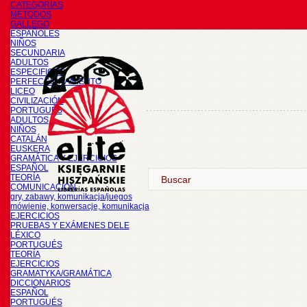
CATEGORÍAS
METODOS
GALLEGO
ESPAÑOLES
NIÑOS
SECUNDARIA
ADULTOS
ESPECIFICOS
PERFECCIONAMIENTO
LICEO
CIVILIZACIÓN
PORTUGUÉS
ADULTOS
NIÑOS
CATALÁN
EUSKERA
GRAMÁTICA Y EJERCICIOS
ESPAÑOL
TEORÍA
COMUNICACIÓN
gry, zabawy, komunikacja/juegos
mówienie, konwersacje, komunikacja
EJERCICIOS
PRUEBAS Y EXÁMENES DELE
LÉXICO
PORTUGUÉS
TEORÍA
EJERCICIOS
GRAMATYKA/GRAMÁTICA
DICCIONARIOS
ESPAÑOL
PORTUGUÉS