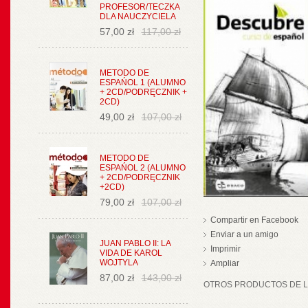
PROFESOR/TECZKA
DLA NAUCZYCIELA
57,00 zł
117,00 zł
METODO DE
ESPAŃOL 1 (ALUMNO
+ 2CD/PODRĘCZNIK +
2CD)
49,00 zł
107,00 zł
METODO DE
ESPAŃOL 2 (ALUMNO
+ 2CD/PODRĘCZNIK
+2CD)
79,00 zł
107,00 zł
Compartir en Facebook
Enviar a un amigo
JUAN PABLO II: LA
Imprimir
VIDA DE KAROL
WOJTYLA
Ampliar
87,00 zł
143,00 zł
OTROS PRODUCTOS DE LA