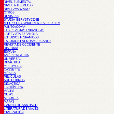
NIVEL ELEMENTAL
NIVEL INTERMEDIO
NIVEL AVANZADO
OTROS
REVISTAS
STUDIA IBERYSTYCZNE
MIĘDZY ORYGINAŁEM A PRZEKŁADEM
PUNTOyCOMA
LAS REVISTAS ESPANOLAS
LA REVISTA ESPAÑOLA
ESTUDIOS HISPANICOS
ESTUDIOS LATINOAMERICANOS
REVISTA DE OCCIDENTE
HISTORIA
ESPAÑA
AMÉRICA LATINA
UNIVERSAL
DIDÁCTICA
MULTIMEDIA
CASSETTE
MÚSICA
PELÍCULAS
AUDIOLIBROS
DIDÁCTICA
LINGÜÍSTICA
VIAJES
GUÍAS
ÁLBUMES
MAPAS
CAMINO DE SANTIAGO
LITERATURA DE VIAJES
CIVILIZACIÓN