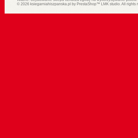
© 2026 ksiegarniahiszpanska.pl by
PrestaShop
™
LMK studio
. All rights