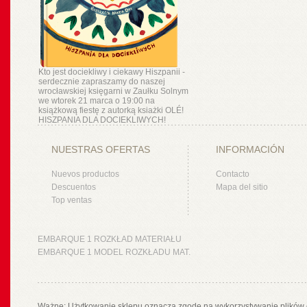
Kto jest dociekliwy i ciekawy Hiszpanii -
serdecznie zapraszamy do naszej
wrocławskiej księgarni w Zaułku Solnym
we wtorek 21 marca o 19:00 na
książkową fiestę z autorką ksiażki OLÉ!
HISZPANIA DLA DOCIEKLIWYCH!
NUESTRAS OFERTAS
INFORMACIÓN
Nuevos productos
Contacto
Descuentos
Mapa del sitio
Top ventas
EMBARQUE 1 ROZKŁAD MATERIAŁU
EMBARQUE 1 MODEL ROZKŁADU MAT.
Ważne: Użytkowanie sklepu oznacza zgodę na wykorzystywanie plików 