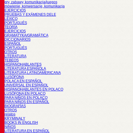
gry, zabawy, komunikacja/juegos
mówienie, konwersacje, komunikacja
EJERCICIOS
PRUEBAS Y EXÁMENES DELE
LÉXICO
PORTUGUÉS
TEORÍA
EJERCICIOS
GRAMATYKA/GRAMÁTICA
DICCIONARIOS
ESPAÑOL
PORTUGUÉS
OTROS
LITERATURA
TEBEOS
HISPANOHABLANTES
LITERATURA ESPAÑOLA
LITERATURA LATINOAMERICANA
LUSÓFONA
POLACA EN ESPAÑOL
UNIVERSAL EN ESPAÑOL
HISPANOHABLANTES EN POLACO
LUSÓFONA EN POLACO
PARA NIÑOS EN POLACO
PARA NIÑOS EN ESPAÑOL
BIOGRAFÍAS
OTROS
relatos
KRYMINAŁY
BOOKS IN ENGLISH
NIÑOS
LITERATURA EN ESPAÑOL