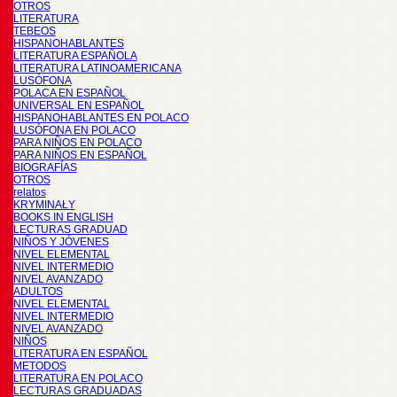
OTROS
LITERATURA
TEBEOS
HISPANOHABLANTES
LITERATURA ESPAÑOLA
LITERATURA LATINOAMERICANA
LUSÓFONA
POLACA EN ESPAÑOL
UNIVERSAL EN ESPAÑOL
HISPANOHABLANTES EN POLACO
LUSÓFONA EN POLACO
PARA NIÑOS EN POLACO
PARA NIÑOS EN ESPAÑOL
BIOGRAFÍAS
OTROS
relatos
KRYMINAŁY
BOOKS IN ENGLISH
LECTURAS GRADUAD
NIÑOS Y JÓVENES
NIVEL ELEMENTAL
NIVEL INTERMEDIO
NIVEL AVANZADO
ADULTOS
NIVEL ELEMENTAL
NIVEL INTERMEDIO
NIVEL AVANZADO
NIÑOS
LITERATURA EN ESPAÑOL
METODOS
LITERATURA EN POLACO
LECTURAS GRADUADAS