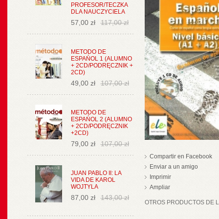
PROFESOR/TECZKA
DLA NAUCZYCIELA
57,00 zł
117,00 zł
METODO DE
ESPAŃOL 1 (ALUMNO
+ 2CD/PODRĘCZNIK +
2CD)
49,00 zł
107,00 zł
METODO DE
ESPAŃOL 2 (ALUMNO
+ 2CD/PODRĘCZNIK
+2CD)
79,00 zł
107,00 zł
Compartir en Facebook
Enviar a un amigo
JUAN PABLO II: LA
Imprimir
VIDA DE KAROL
WOJTYLA
Ampliar
87,00 zł
143,00 zł
OTROS PRODUCTOS DE LA