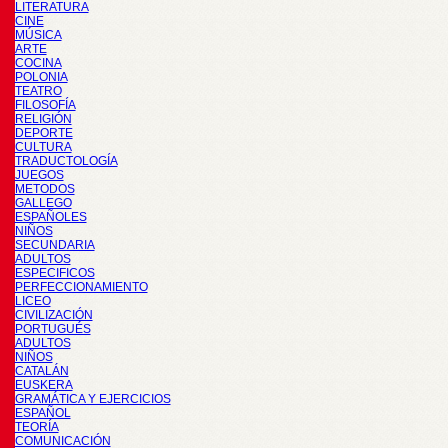
LITERATURA
CINE
MÚSICA
ARTE
COCINA
POLONIA
TEATRO
FILOSOFÍA
RELIGIÓN
DEPORTE
CULTURA
TRADUCTOLOGÍA
JUEGOS
METODOS
GALLEGO
ESPAÑOLES
NIÑOS
SECUNDARIA
ADULTOS
ESPECIFICOS
PERFECCIONAMIENTO
LICEO
CIVILIZACIÓN
PORTUGUÉS
ADULTOS
NIÑOS
CATALÁN
EUSKERA
GRAMÁTICA Y EJERCICIOS
ESPAÑOL
TEORÍA
COMUNICACIÓN