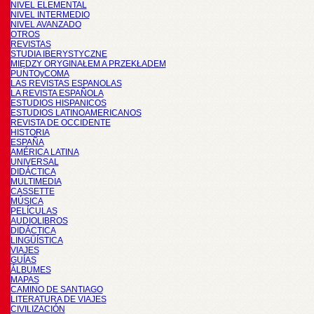
NIVEL ELEMENTAL
NIVEL INTERMEDIO
NIVEL AVANZADO
OTROS
REVISTAS
STUDIA IBERYSTYCZNE
MIĘDZY ORYGINAŁEM A PRZEKŁADEM
PUNTOyCOMA
LAS REVISTAS ESPANOLAS
LA REVISTA ESPAÑOLA
ESTUDIOS HISPANICOS
ESTUDIOS LATINOAMERICANOS
REVISTA DE OCCIDENTE
HISTORIA
ESPAÑA
AMÉRICA LATINA
UNIVERSAL
DIDÁCTICA
MULTIMEDIA
CASSETTE
MÚSICA
PELÍCULAS
AUDIOLIBROS
DIDÁCTICA
LINGÜÍSTICA
VIAJES
GUÍAS
ÁLBUMES
MAPAS
CAMINO DE SANTIAGO
LITERATURA DE VIAJES
CIVILIZACIÓN