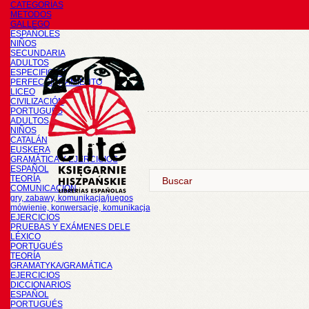
CATEGORÍAS
METODOS
GALLEGO
ESPAÑOLES
NIÑOS
SECUNDARIA
ADULTOS
ESPECIFICOS
PERFECCIONAMIENTO
LICEO
CIVILIZACIÓN
PORTUGUÉS
ADULTOS
NIÑOS
CATALÁN
EUSKERA
GRAMÁTICA Y EJERCICIOS
ESPAÑOL
TEORÍA
COMUNICACIÓN
gry, zabawy, komunikacja/juegos
mówienie, konwersacje, komunikacja
EJERCICIOS
PRUEBAS Y EXÁMENES DELE
LÉXICO
PORTUGUÉS
TEORÍA
GRAMATYKA/GRAMÁTICA
EJERCICIOS
DICCIONARIOS
ESPAÑOL
PORTUGUÉS