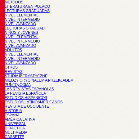
METODOS
LITERATURA EN POLACO
LECTURAS GRADUADAS
NIVEL ELEMENTAL
NIVEL INTERMEDIO
NIVEL AVANZADO
LECTURAS GRADUAD
NIÑOS Y JÓVENES
NIVEL ELEMENTAL
NIVEL INTERMEDIO
NIVEL AVANZADO
ADULTOS
NIVEL ELEMENTAL
NIVEL INTERMEDIO
NIVEL AVANZADO
OTROS
REVISTAS
STUDIA IBERYSTYCZNE
MIĘDZY ORYGINAŁEM A PRZEKŁADEM
PUNTOyCOMA
LAS REVISTAS ESPANOLAS
LA REVISTA ESPAÑOLA
ESTUDIOS HISPANICOS
ESTUDIOS LATINOAMERICANOS
REVISTA DE OCCIDENTE
HISTORIA
ESPAÑA
AMÉRICA LATINA
UNIVERSAL
DIDÁCTICA
MULTIMEDIA
CASSETTE