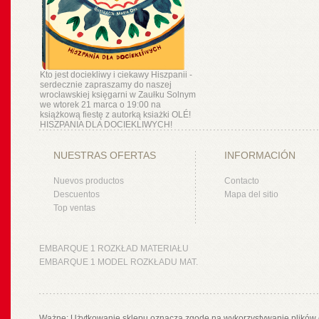
Kto jest dociekliwy i ciekawy Hiszpanii -
serdecznie zapraszamy do naszej
wrocławskiej księgarni w Zaułku Solnym
we wtorek 21 marca o 19:00 na
książkową fiestę z autorką ksiażki OLÉ!
HISZPANIA DLA DOCIEKLIWYCH!
NUESTRAS OFERTAS
INFORMACIÓN
Nuevos productos
Contacto
Descuentos
Mapa del sitio
Top ventas
EMBARQUE 1 ROZKŁAD MATERIAŁU
EMBARQUE 1 MODEL ROZKŁADU MAT.
Ważne: Użytkowanie sklepu oznacza zgodę na wykorzystywanie plików 