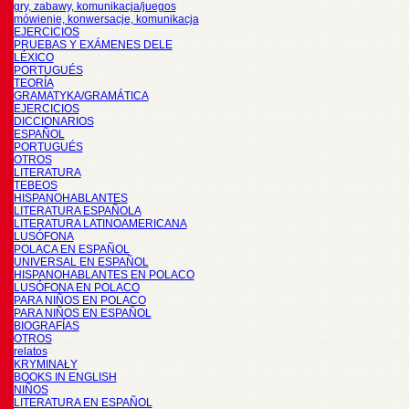
gry, zabawy, komunikacja/juegos
mówienie, konwersacje, komunikacja
EJERCICIOS
PRUEBAS Y EXÁMENES DELE
LÉXICO
PORTUGUÉS
TEORÍA
GRAMATYKA/GRAMÁTICA
EJERCICIOS
DICCIONARIOS
ESPAÑOL
PORTUGUÉS
OTROS
LITERATURA
TEBEOS
HISPANOHABLANTES
LITERATURA ESPAÑOLA
LITERATURA LATINOAMERICANA
LUSÓFONA
POLACA EN ESPAÑOL
UNIVERSAL EN ESPAÑOL
HISPANOHABLANTES EN POLACO
LUSÓFONA EN POLACO
PARA NIÑOS EN POLACO
PARA NIÑOS EN ESPAÑOL
BIOGRAFÍAS
OTROS
relatos
KRYMINAŁY
BOOKS IN ENGLISH
NIÑOS
LITERATURA EN ESPAÑOL