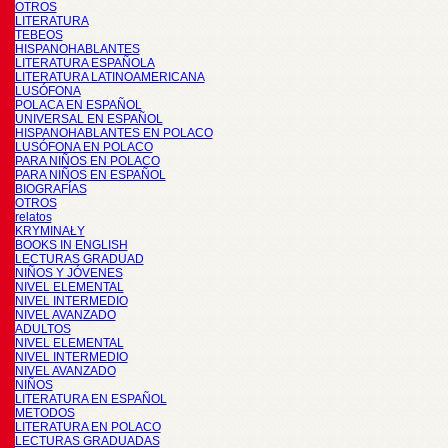
OTROS
LITERATURA
TEBEOS
HISPANOHABLANTES
LITERATURA ESPAÑOLA
LITERATURA LATINOAMERICANA
LUSÓFONA
POLACA EN ESPAÑOL
UNIVERSAL EN ESPAÑOL
HISPANOHABLANTES EN POLACO
LUSÓFONA EN POLACO
PARA NIÑOS EN POLACO
PARA NIÑOS EN ESPAÑOL
BIOGRAFÍAS
OTROS
relatos
KRYMINAŁY
BOOKS IN ENGLISH
LECTURAS GRADUAD
NIÑOS Y JÓVENES
NIVEL ELEMENTAL
NIVEL INTERMEDIO
NIVEL AVANZADO
ADULTOS
NIVEL ELEMENTAL
NIVEL INTERMEDIO
NIVEL AVANZADO
NIÑOS
LITERATURA EN ESPAÑOL
METODOS
LITERATURA EN POLACO
LECTURAS GRADUADAS