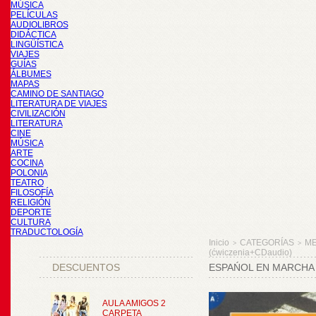
MÚSICA
PELÍCULAS
AUDIOLIBROS
DIDÁCTICA
LINGÜÍSTICA
VIAJES
GUÍAS
ÁLBUMES
MAPAS
CAMINO DE SANTIAGO
LITERATURA DE VIAJES
CIVILIZACIÓN
LITERATURA
CINE
MÚSICA
ARTE
COCINA
POLONIA
TEATRO
FILOSOFÍA
RELIGIÓN
DEPORTE
CULTURA
TRADUCTOLOGÍA
Inicio
CATEGORÍAS
M
>
>
(ćwiczenia+CDaudio)
DESCUENTOS
ESPAŃOL EN MARCHA 
AULA AMIGOS 2
CARPETA