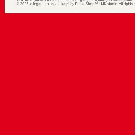
© 2026 ksiegarniahiszpanska.pl by
PrestaShop
™
LMK studio
. All rights