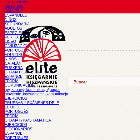
CATEGORÍAS
METODOS
GALLEGO
ESPAÑOLES
NIÑOS
SECUNDARIA
ADULTOS
ESPECIFICOS
PERFECCIONAMIENTO
LICEO
CIVILIZACIÓN
PORTUGUÉS
ADULTOS
NIÑOS
CATALÁN
EUSKERA
GRAMÁTICA Y EJERCICIOS
ESPAÑOL
TEORÍA
COMUNICACIÓN
gry, zabawy, komunikacja/juegos
mówienie, konwersacje, komunikacja
EJERCICIOS
PRUEBAS Y EXÁMENES DELE
LÉXICO
PORTUGUÉS
TEORÍA
GRAMATYKA/GRAMÁTICA
EJERCICIOS
DICCIONARIOS
ESPAÑOL
PORTUGUÉS