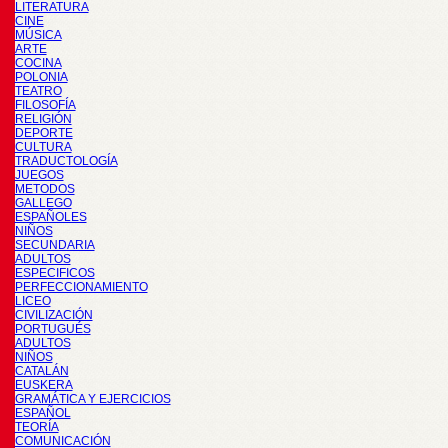
LITERATURA
CINE
MÚSICA
ARTE
COCINA
POLONIA
TEATRO
FILOSOFÍA
RELIGIÓN
DEPORTE
CULTURA
TRADUCTOLOGÍA
JUEGOS
METODOS
GALLEGO
ESPAÑOLES
NIÑOS
SECUNDARIA
ADULTOS
ESPECIFICOS
PERFECCIONAMIENTO
LICEO
CIVILIZACIÓN
PORTUGUÉS
ADULTOS
NIÑOS
CATALÁN
EUSKERA
GRAMÁTICA Y EJERCICIOS
ESPAÑOL
TEORÍA
COMUNICACIÓN