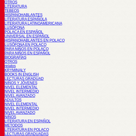
OTROS
LITERATURA
TEBEOS
HISPANOHABLANTES
LITERATURA ESPAÑOLA
LITERATURA LATINOAMERICANA
LUSÓFONA
POLACA EN ESPAÑOL
UNIVERSAL EN ESPAÑOL
HISPANOHABLANTES EN POLACO
LUSÓFONA EN POLACO
PARA NIÑOS EN POLACO
PARA NIÑOS EN ESPAÑOL
BIOGRAFÍAS
OTROS
relatos
KRYMINAŁY
BOOKS IN ENGLISH
LECTURAS GRADUAD
NIÑOS Y JÓVENES
NIVEL ELEMENTAL
NIVEL INTERMEDIO
NIVEL AVANZADO
ADULTOS
NIVEL ELEMENTAL
NIVEL INTERMEDIO
NIVEL AVANZADO
NIÑOS
LITERATURA EN ESPAÑOL
METODOS
LITERATURA EN POLACO
LECTURAS GRADUADAS