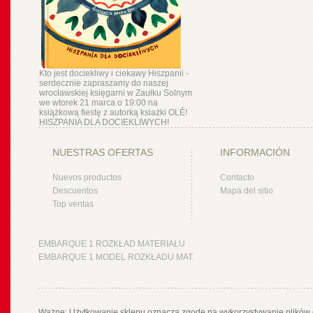
Kto jest dociekliwy i ciekawy Hiszpanii -
serdecznie zapraszamy do naszej
wrocławskiej księgarni w Zaułku Solnym
we wtorek 21 marca o 19:00 na
książkową fiestę z autorką ksiażki OLÉ!
HISZPANIA DLA DOCIEKLIWYCH!
NUESTRAS OFERTAS
INFORMACIÓN
Nuevos productos
Contacto
Descuentos
Mapa del sitio
Top ventas
EMBARQUE 1 ROZKŁAD MATERIAŁU
EMBARQUE 1 MODEL ROZKŁADU MAT.
Ważne: Użytkowanie sklepu oznacza zgodę na wykorzystywanie plików 