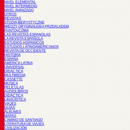
NIVEL ELEMENTAL
NIVEL INTERMEDIO
NIVEL AVANZADO
OTROS
REVISTAS
STUDIA IBERYSTYCZNE
MIĘDZY ORYGINAŁEM A PRZEKŁADEM
PUNTOyCOMA
LAS REVISTAS ESPANOLAS
LA REVISTA ESPAÑOLA
ESTUDIOS HISPANICOS
ESTUDIOS LATINOAMERICANOS
REVISTA DE OCCIDENTE
HISTORIA
ESPAÑA
AMÉRICA LATINA
UNIVERSAL
DIDÁCTICA
MULTIMEDIA
CASSETTE
MÚSICA
PELÍCULAS
AUDIOLIBROS
DIDÁCTICA
LINGÜÍSTICA
VIAJES
GUÍAS
ÁLBUMES
MAPAS
CAMINO DE SANTIAGO
LITERATURA DE VIAJES
CIVILIZACIÓN