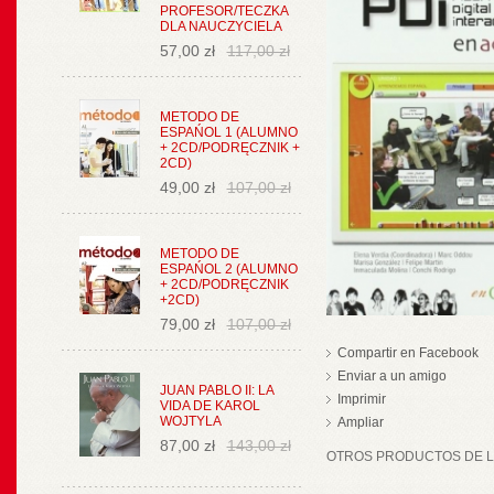
PROFESOR/TECZKA
DLA NAUCZYCIELA
57,00 zł
117,00 zł
METODO DE
ESPAŃOL 1 (ALUMNO
+ 2CD/PODRĘCZNIK +
2CD)
49,00 zł
107,00 zł
METODO DE
ESPAŃOL 2 (ALUMNO
+ 2CD/PODRĘCZNIK
+2CD)
79,00 zł
107,00 zł
Compartir en Facebook
Enviar a un amigo
JUAN PABLO II: LA
Imprimir
VIDA DE KAROL
WOJTYLA
Ampliar
87,00 zł
143,00 zł
OTROS PRODUCTOS DE LA