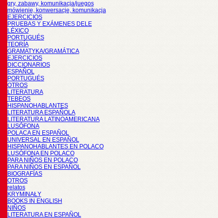
gry, zabawy, komunikacja/juegos
mówienie, konwersacje, komunikacja
EJERCICIOS
PRUEBAS Y EXÁMENES DELE
LÉXICO
PORTUGUÉS
TEORÍA
GRAMATYKA/GRAMÁTICA
EJERCICIOS
DICCIONARIOS
ESPAÑOL
PORTUGUÉS
OTROS
LITERATURA
TEBEOS
HISPANOHABLANTES
LITERATURA ESPAÑOLA
LITERATURA LATINOAMERICANA
LUSÓFONA
POLACA EN ESPAÑOL
UNIVERSAL EN ESPAÑOL
HISPANOHABLANTES EN POLACO
LUSÓFONA EN POLACO
PARA NIÑOS EN POLACO
PARA NIÑOS EN ESPAÑOL
BIOGRAFÍAS
OTROS
relatos
KRYMINAŁY
BOOKS IN ENGLISH
NIÑOS
LITERATURA EN ESPAÑOL