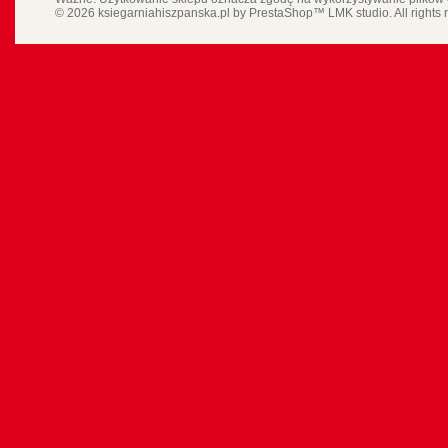
© 2026 ksiegarniahiszpanska.pl by
PrestaShop
™
LMK studio
. All rights