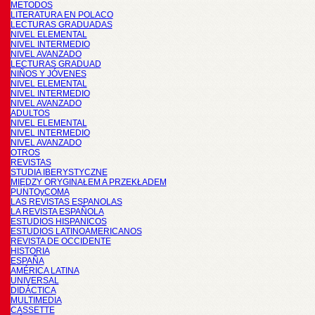
METODOS
LITERATURA EN POLACO
LECTURAS GRADUADAS
NIVEL ELEMENTAL
NIVEL INTERMEDIO
NIVEL AVANZADO
LECTURAS GRADUAD
NIÑOS Y JÓVENES
NIVEL ELEMENTAL
NIVEL INTERMEDIO
NIVEL AVANZADO
ADULTOS
NIVEL ELEMENTAL
NIVEL INTERMEDIO
NIVEL AVANZADO
OTROS
REVISTAS
STUDIA IBERYSTYCZNE
MIĘDZY ORYGINAŁEM A PRZEKŁADEM
PUNTOyCOMA
LAS REVISTAS ESPANOLAS
LA REVISTA ESPAÑOLA
ESTUDIOS HISPANICOS
ESTUDIOS LATINOAMERICANOS
REVISTA DE OCCIDENTE
HISTORIA
ESPAÑA
AMÉRICA LATINA
UNIVERSAL
DIDÁCTICA
MULTIMEDIA
CASSETTE