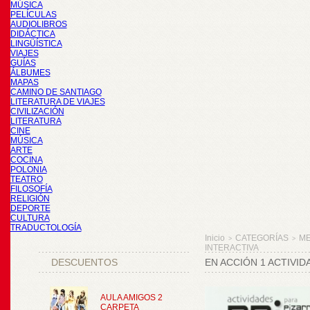
MÚSICA
PELÍCULAS
AUDIOLIBROS
DIDÁCTICA
LINGÜÍSTICA
VIAJES
GUÍAS
ÁLBUMES
MAPAS
CAMINO DE SANTIAGO
LITERATURA DE VIAJES
CIVILIZACIÓN
LITERATURA
CINE
MÚSICA
ARTE
COCINA
POLONIA
TEATRO
FILOSOFÍA
RELIGIÓN
DEPORTE
CULTURA
TRADUCTOLOGÍA
Inicio
CATEGORÍAS
M
>
>
INTERACTIVA
DESCUENTOS
EN ACCIÓN 1 ACTIVID
AULA AMIGOS 2
CARPETA