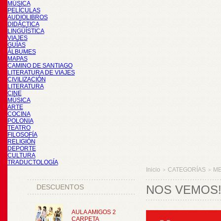
MÚSICA
PELÍCULAS
AUDIOLIBROS
DIDÁCTICA
LINGÜÍSTICA
VIAJES
GUÍAS
ÁLBUMES
MAPAS
CAMINO DE SANTIAGO
LITERATURA DE VIAJES
CIVILIZACIÓN
LITERATURA
CINE
MÚSICA
ARTE
COCINA
POLONIA
TEATRO
FILOSOFÍA
RELIGIÓN
DEPORTE
CULTURA
TRADUCTOLOGÍA
Inicio
CATEGORÍAS
M
>
>
DESCUENTOS
NOS VEMOS!
AULA AMIGOS 2
CARPETA