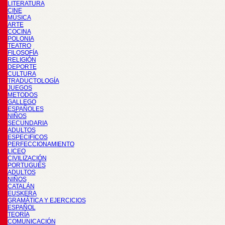
LITERATURA
CINE
MÚSICA
ARTE
COCINA
POLONIA
TEATRO
FILOSOFÍA
RELIGIÓN
DEPORTE
CULTURA
TRADUCTOLOGÍA
JUEGOS
METODOS
GALLEGO
ESPAÑOLES
NIÑOS
SECUNDARIA
ADULTOS
ESPECIFICOS
PERFECCIONAMIENTO
LICEO
CIVILIZACIÓN
PORTUGUÉS
ADULTOS
NIÑOS
CATALÁN
EUSKERA
GRAMÁTICA Y EJERCICIOS
ESPAÑOL
TEORÍA
COMUNICACIÓN