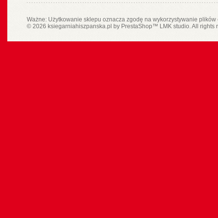
Ważne: Użytkowanie sklepu oznacza zgodę na wykorzystywanie plików 
© 2026 ksiegarniahiszpanska.pl by
PrestaShop
™
LMK studio
. All rights