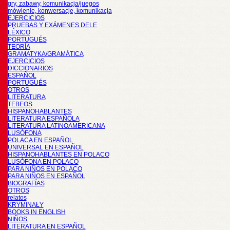
gry, zabawy, komunikacja/juegos
mówienie, konwersacje, komunikacja
EJERCICIOS
PRUEBAS Y EXÁMENES DELE
LÉXICO
PORTUGUÉS
TEORÍA
GRAMATYKA/GRAMÁTICA
EJERCICIOS
DICCIONARIOS
ESPAÑOL
PORTUGUÉS
OTROS
LITERATURA
TEBEOS
HISPANOHABLANTES
LITERATURA ESPAÑOLA
LITERATURA LATINOAMERICANA
LUSÓFONA
POLACA EN ESPAÑOL
UNIVERSAL EN ESPAÑOL
HISPANOHABLANTES EN POLACO
LUSÓFONA EN POLACO
PARA NIÑOS EN POLACO
PARA NIÑOS EN ESPAÑOL
BIOGRAFÍAS
OTROS
relatos
KRYMINAŁY
BOOKS IN ENGLISH
NIÑOS
LITERATURA EN ESPAÑOL