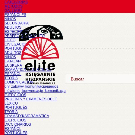
CATEGORÍAS
METODOS
GALLEGO
ESPAÑOLES
NIÑOS
SECUNDARIA
ADULTOS
ESPECIFICOS
PERFECCIONAMIENTO
LICEO
CIVILIZACIÓN
PORTUGUÉS
ADULTOS
NIÑOS
CATALÁN
EUSKERA
GRAMÁTICA Y EJERCICIOS
ESPAÑOL
TEORÍA
COMUNICACIÓN
gry, zabawy, komunikacja/juegos
mówienie, konwersacje, komunikacja
EJERCICIOS
PRUEBAS Y EXÁMENES DELE
LÉXICO
PORTUGUÉS
TEORÍA
GRAMATYKA/GRAMÁTICA
EJERCICIOS
DICCIONARIOS
ESPAÑOL
PORTUGUÉS