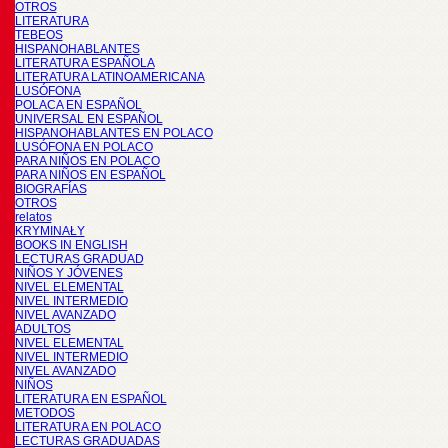
OTROS
LITERATURA
TEBEOS
HISPANOHABLANTES
LITERATURA ESPAÑOLA
LITERATURA LATINOAMERICANA
LUSÓFONA
POLACA EN ESPAÑOL
UNIVERSAL EN ESPAÑOL
HISPANOHABLANTES EN POLACO
LUSÓFONA EN POLACO
PARA NIÑOS EN POLACO
PARA NIÑOS EN ESPAÑOL
BIOGRAFÍAS
OTROS
relatos
KRYMINAŁY
BOOKS IN ENGLISH
LECTURAS GRADUAD
NIÑOS Y JÓVENES
NIVEL ELEMENTAL
NIVEL INTERMEDIO
NIVEL AVANZADO
ADULTOS
NIVEL ELEMENTAL
NIVEL INTERMEDIO
NIVEL AVANZADO
NIÑOS
LITERATURA EN ESPAÑOL
METODOS
LITERATURA EN POLACO
LECTURAS GRADUADAS