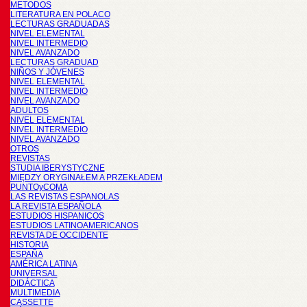
METODOS
LITERATURA EN POLACO
LECTURAS GRADUADAS
NIVEL ELEMENTAL
NIVEL INTERMEDIO
NIVEL AVANZADO
LECTURAS GRADUAD
NIÑOS Y JÓVENES
NIVEL ELEMENTAL
NIVEL INTERMEDIO
NIVEL AVANZADO
ADULTOS
NIVEL ELEMENTAL
NIVEL INTERMEDIO
NIVEL AVANZADO
OTROS
REVISTAS
STUDIA IBERYSTYCZNE
MIĘDZY ORYGINAŁEM A PRZEKŁADEM
PUNTOyCOMA
LAS REVISTAS ESPANOLAS
LA REVISTA ESPAÑOLA
ESTUDIOS HISPANICOS
ESTUDIOS LATINOAMERICANOS
REVISTA DE OCCIDENTE
HISTORIA
ESPAÑA
AMÉRICA LATINA
UNIVERSAL
DIDÁCTICA
MULTIMEDIA
CASSETTE