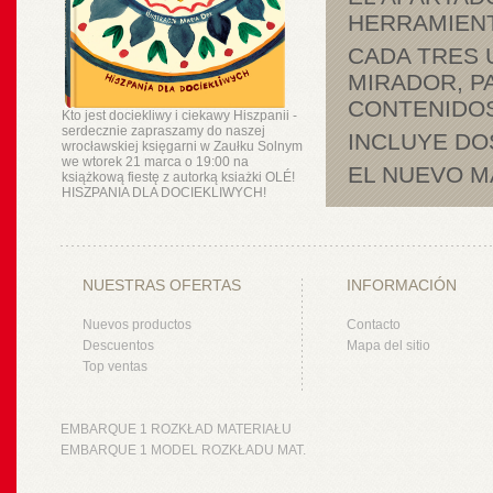
HERRAMIENT
CADA TRES 
MIRADOR, P
CONTENIDOS
Kto jest dociekliwy i ciekawy Hiszpanii -
serdecznie zapraszamy do naszej
INCLUYE DO
wrocławskiej księgarni w Zaułku Solnym
we wtorek 21 marca o 19:00 na
EL NUEVO M
książkową fiestę z autorką ksiażki OLÉ!
HISZPANIA DLA DOCIEKLIWYCH!
NUESTRAS OFERTAS
INFORMACIÓN
Nuevos productos
Contacto
Descuentos
Mapa del sitio
Top ventas
EMBARQUE 1 ROZKŁAD MATERIAŁU
EMBARQUE 1 MODEL ROZKŁADU MAT.