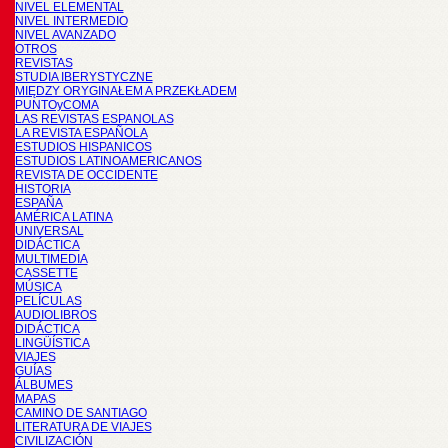
NIVEL ELEMENTAL
NIVEL INTERMEDIO
NIVEL AVANZADO
OTROS
REVISTAS
STUDIA IBERYSTYCZNE
MIĘDZY ORYGINAŁEM A PRZEKŁADEM
PUNTOyCOMA
LAS REVISTAS ESPANOLAS
LA REVISTA ESPAÑOLA
ESTUDIOS HISPANICOS
ESTUDIOS LATINOAMERICANOS
REVISTA DE OCCIDENTE
HISTORIA
ESPAÑA
AMÉRICA LATINA
UNIVERSAL
DIDÁCTICA
MULTIMEDIA
CASSETTE
MÚSICA
PELÍCULAS
AUDIOLIBROS
DIDÁCTICA
LINGÜÍSTICA
VIAJES
GUÍAS
ÁLBUMES
MAPAS
CAMINO DE SANTIAGO
LITERATURA DE VIAJES
CIVILIZACIÓN