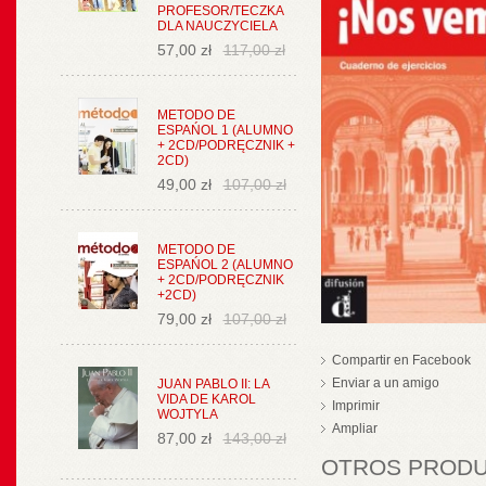
PROFESOR/TECZKA
DLA NAUCZYCIELA
57,00 zł
117,00 zł
METODO DE
ESPAŃOL 1 (ALUMNO
+ 2CD/PODRĘCZNIK +
2CD)
49,00 zł
107,00 zł
METODO DE
ESPAŃOL 2 (ALUMNO
+ 2CD/PODRĘCZNIK
+2CD)
79,00 zł
107,00 zł
Compartir en Facebook
Enviar a un amigo
JUAN PABLO II: LA
VIDA DE KAROL
Imprimir
WOJTYLA
Ampliar
87,00 zł
143,00 zł
OTROS PRODUC