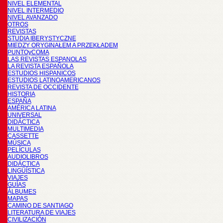
NIVEL ELEMENTAL
NIVEL INTERMEDIO
NIVEL AVANZADO
OTROS
REVISTAS
STUDIA IBERYSTYCZNE
MIĘDZY ORYGINAŁEM A PRZEKŁADEM
PUNTOyCOMA
LAS REVISTAS ESPANOLAS
LA REVISTA ESPAÑOLA
ESTUDIOS HISPANICOS
ESTUDIOS LATINOAMERICANOS
REVISTA DE OCCIDENTE
HISTORIA
ESPAÑA
AMÉRICA LATINA
UNIVERSAL
DIDÁCTICA
MULTIMEDIA
CASSETTE
MÚSICA
PELÍCULAS
AUDIOLIBROS
DIDÁCTICA
LINGÜÍSTICA
VIAJES
GUÍAS
ÁLBUMES
MAPAS
CAMINO DE SANTIAGO
LITERATURA DE VIAJES
CIVILIZACIÓN