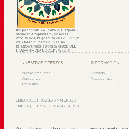
Kto jest dociekliwy i ciekawy Hiszpanii -
serdecznie zapraszamy do naszej
wrocławskiej księgarni w Zaułku Solnym
we wtorek 21 marca o 19:00 na
książkową fiestę z autorką ksiażki OLÉ!
HISZPANIA DLA DOCIEKLIWYCH!
NUESTRAS OFERTAS
INFORMACIÓN
Nuevos productos
Contacto
Descuentos
Mapa del sitio
Top ventas
EMBARQUE 1 ROZKŁAD MATERIAŁU
EMBARQUE 1 MODEL ROZKŁADU MAT.
Ważne: Użytkowanie sklepu oznacza zgodę na wykorzystywanie plików 