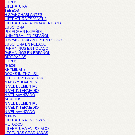
OTROS
LITERATURA
TEBEOS
HISPANOHABLANTES
LITERATURA ESPAÑOLA
LITERATURA LATINOAMERICANA
LUSÓFONA
POLACA EN ESPAÑOL
UNIVERSAL EN ESPAÑOL
HISPANOHABLANTES EN POLACO
LUSÓFONA EN POLACO
PARA NIÑOS EN POLACO
PARA NIÑOS EN ESPAÑOL
BIOGRAFÍAS
OTROS
relatos
KRYMINAŁY
BOOKS IN ENGLISH
LECTURAS GRADUAD
NIÑOS Y JÓVENES
NIVEL ELEMENTAL
NIVEL INTERMEDIO
NIVEL AVANZADO
ADULTOS
NIVEL ELEMENTAL
NIVEL INTERMEDIO
NIVEL AVANZADO
NIÑOS
LITERATURA EN ESPAÑOL
METODOS
LITERATURA EN POLACO
LECTURAS GRADUADAS