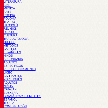
LITERATURA
CINE
MÚSICA
ARTE
COCINA
POLONIA
TEATRO
FILOSOFÍA
RELIGIÓN
DEPORTE
CULTURA
TRADUCTOLOGÍA
JUEGOS
METODOS
GALLEGO
ESPAÑOLES
NIÑOS
SECUNDARIA
ADULTOS
ESPECIFICOS
PERFECCIONAMIENTO
LICEO
CIVILIZACIÓN
PORTUGUÉS
ADULTOS
NIÑOS
CATALÁN
EUSKERA
GRAMÁTICA Y EJERCICIOS
ESPAÑOL
TEORÍA
COMUNICACIÓN