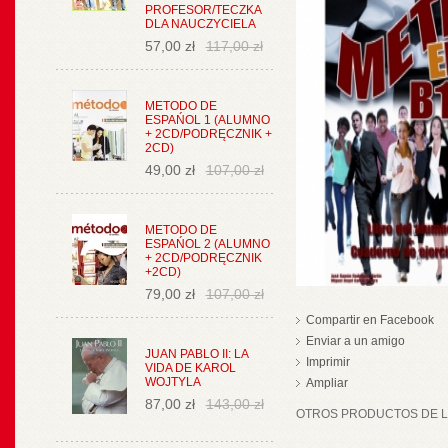
PROFESOR/TECZKA
DLA NAUCZYCIELA
57,00 zł
117,00 zł
METODO DE
ESPAŃOL 1 (ALUMNO
+ 2CD/PODRĘCZNIK +
2CD)
49,00 zł
107,00 zł
METODO DE
ESPAŃOL 2 (ALUMNO
+ 2CD/PODRĘCZNIK
+2CD)
79,00 zł
107,00 zł
Compartir en Facebook
Enviar a un amigo
JUAN PABLO II: LA
Imprimir
VIDA DE KAROL
WOJTYLA
Ampliar
87,00 zł
143,00 zł
OTROS PRODUCTOS DE LA