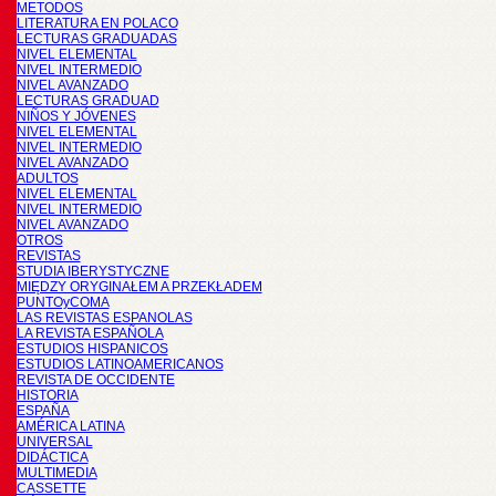
METODOS
LITERATURA EN POLACO
LECTURAS GRADUADAS
NIVEL ELEMENTAL
NIVEL INTERMEDIO
NIVEL AVANZADO
LECTURAS GRADUAD
NIÑOS Y JÓVENES
NIVEL ELEMENTAL
NIVEL INTERMEDIO
NIVEL AVANZADO
ADULTOS
NIVEL ELEMENTAL
NIVEL INTERMEDIO
NIVEL AVANZADO
OTROS
REVISTAS
STUDIA IBERYSTYCZNE
MIĘDZY ORYGINAŁEM A PRZEKŁADEM
PUNTOyCOMA
LAS REVISTAS ESPANOLAS
LA REVISTA ESPAÑOLA
ESTUDIOS HISPANICOS
ESTUDIOS LATINOAMERICANOS
REVISTA DE OCCIDENTE
HISTORIA
ESPAÑA
AMÉRICA LATINA
UNIVERSAL
DIDÁCTICA
MULTIMEDIA
CASSETTE