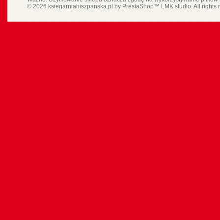
© 2026 ksiegarniahiszpanska.pl by
PrestaShop
™
LMK studio
. All rights