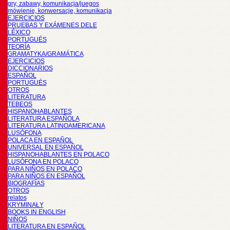
gry, zabawy, komunikacja/juegos
mówienie, konwersacje, komunikacja
EJERCICIOS
PRUEBAS Y EXÁMENES DELE
LÉXICO
PORTUGUÉS
TEORÍA
GRAMATYKA/GRAMÁTICA
EJERCICIOS
DICCIONARIOS
ESPAÑOL
PORTUGUÉS
OTROS
LITERATURA
TEBEOS
HISPANOHABLANTES
LITERATURA ESPAÑOLA
LITERATURA LATINOAMERICANA
LUSÓFONA
POLACA EN ESPAÑOL
UNIVERSAL EN ESPAÑOL
HISPANOHABLANTES EN POLACO
LUSÓFONA EN POLACO
PARA NIÑOS EN POLACO
PARA NIÑOS EN ESPAÑOL
BIOGRAFÍAS
OTROS
relatos
KRYMINAŁY
BOOKS IN ENGLISH
NIÑOS
LITERATURA EN ESPAÑOL