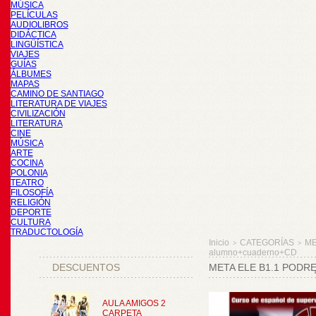
MÚSICA
PELÍCULAS
AUDIOLIBROS
DIDÁCTICA
LINGÜÍSTICA
VIAJES
GUÍAS
ÁLBUMES
MAPAS
CAMINO DE SANTIAGO
LITERATURA DE VIAJES
CIVILIZACIÓN
LITERATURA
CINE
MÚSICA
ARTE
COCINA
POLONIA
TEATRO
FILOSOFÍA
RELIGIÓN
DEPORTE
CULTURA
TRADUCTOLOGÍA
Inicio
CATEGORÍAS
M
>
>
alumno+cuaderno+CD
DESCUENTOS
META ELE B1.1 POD
AULA AMIGOS 2
CARPETA