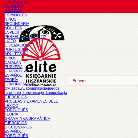
CATEGORÍAS
METODOS
GALLEGO
ESPAÑOLES
NIÑOS
SECUNDARIA
ADULTOS
ESPECIFICOS
PERFECCIONAMIENTO
LICEO
CIVILIZACIÓN
PORTUGUÉS
ADULTOS
NIÑOS
CATALÁN
EUSKERA
GRAMÁTICA Y EJERCICIOS
ESPAÑOL
TEORÍA
COMUNICACIÓN
gry, zabawy, komunikacja/juegos
mówienie, konwersacje, komunikacja
EJERCICIOS
PRUEBAS Y EXÁMENES DELE
LÉXICO
PORTUGUÉS
TEORÍA
GRAMATYKA/GRAMÁTICA
EJERCICIOS
DICCIONARIOS
ESPAÑOL
PORTUGUÉS