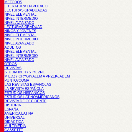
METODOS
LITERATURA EN POLACO
LECTURAS GRADUADAS
NIVEL ELEMENTAL
NIVEL INTERMEDIO
NIVEL AVANZADO
LECTURAS GRADUAD
NIÑOS Y JÓVENES
NIVEL ELEMENTAL
NIVEL INTERMEDIO
NIVEL AVANZADO
ADULTOS
NIVEL ELEMENTAL
NIVEL INTERMEDIO
NIVEL AVANZADO
OTROS
REVISTAS
STUDIA IBERYSTYCZNE
MIĘDZY ORYGINAŁEM A PRZEKŁADEM
PUNTOyCOMA
LAS REVISTAS ESPANOLAS
LA REVISTA ESPAÑOLA
ESTUDIOS HISPANICOS
ESTUDIOS LATINOAMERICANOS
REVISTA DE OCCIDENTE
HISTORIA
ESPAÑA
AMÉRICA LATINA
UNIVERSAL
DIDÁCTICA
MULTIMEDIA
CASSETTE