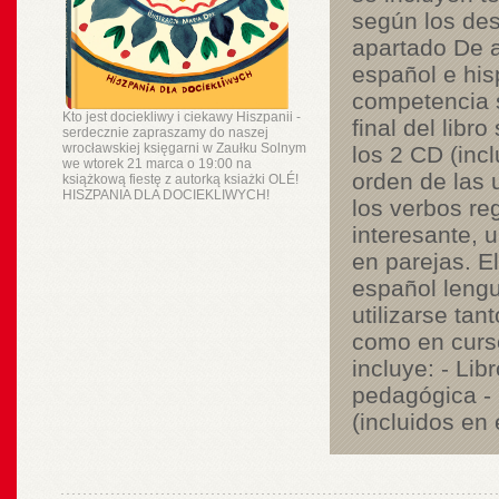
según los desc
apartado De a
español e his
competencia so
Kto jest dociekliwy i ciekawy Hiszpanii -
final del libr
serdecznie zapraszamy do naszej
wrocławskiej księgarni w Zaułku Solnym
los 2 CD (incl
we wtorek 21 marca o 19:00 na
orden de las 
książkową fiestę z autorką ksiażki OLÉ!
HISZPANIA DLA DOCIEKLIWYCH!
los verbos re
interesante, u
en parejas. El
español lengu
utilizarse tan
como en curso
incluye: - Lib
pedagógica - 
(incluidos en 