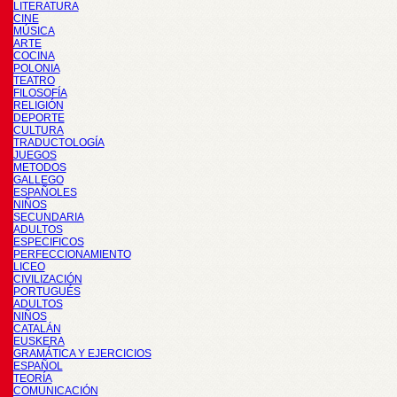
LITERATURA
CINE
MÚSICA
ARTE
COCINA
POLONIA
TEATRO
FILOSOFÍA
RELIGIÓN
DEPORTE
CULTURA
TRADUCTOLOGÍA
JUEGOS
METODOS
GALLEGO
ESPAÑOLES
NIÑOS
SECUNDARIA
ADULTOS
ESPECIFICOS
PERFECCIONAMIENTO
LICEO
CIVILIZACIÓN
PORTUGUÉS
ADULTOS
NIÑOS
CATALÁN
EUSKERA
GRAMÁTICA Y EJERCICIOS
ESPAÑOL
TEORÍA
COMUNICACIÓN