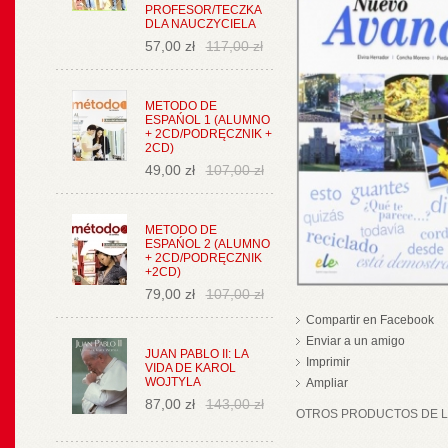
PROFESOR/TECZKA
DLA NAUCZYCIELA
57,00 zł
117,00 zł
METODO DE
ESPAŃOL 1 (ALUMNO
+ 2CD/PODRĘCZNIK +
2CD)
49,00 zł
107,00 zł
METODO DE
ESPAŃOL 2 (ALUMNO
+ 2CD/PODRĘCZNIK
+2CD)
79,00 zł
107,00 zł
Compartir en Facebook
Enviar a un amigo
JUAN PABLO II: LA
Imprimir
VIDA DE KAROL
WOJTYLA
Ampliar
87,00 zł
143,00 zł
OTROS PRODUCTOS DE LA