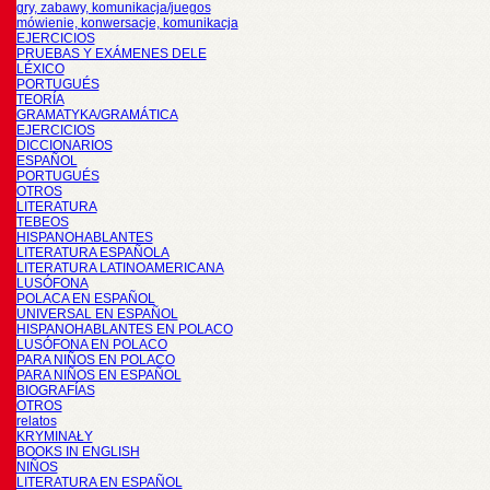
gry, zabawy, komunikacja/juegos
mówienie, konwersacje, komunikacja
EJERCICIOS
PRUEBAS Y EXÁMENES DELE
LÉXICO
PORTUGUÉS
TEORÍA
GRAMATYKA/GRAMÁTICA
EJERCICIOS
DICCIONARIOS
ESPAÑOL
PORTUGUÉS
OTROS
LITERATURA
TEBEOS
HISPANOHABLANTES
LITERATURA ESPAÑOLA
LITERATURA LATINOAMERICANA
LUSÓFONA
POLACA EN ESPAÑOL
UNIVERSAL EN ESPAÑOL
HISPANOHABLANTES EN POLACO
LUSÓFONA EN POLACO
PARA NIÑOS EN POLACO
PARA NIÑOS EN ESPAÑOL
BIOGRAFÍAS
OTROS
relatos
KRYMINAŁY
BOOKS IN ENGLISH
NIÑOS
LITERATURA EN ESPAÑOL