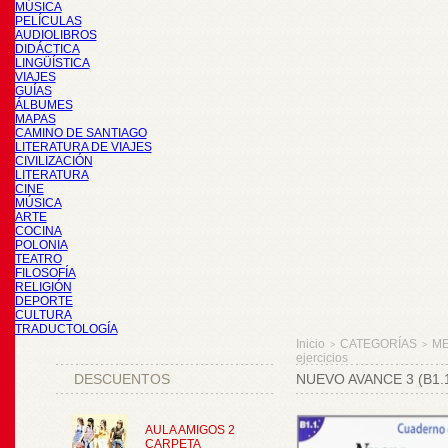
MÚSICA
PELÍCULAS
AUDIOLIBROS
DIDÁCTICA
LINGÜÍSTICA
VIAJES
GUÍAS
ÁLBUMES
MAPAS
CAMINO DE SANTIAGO
LITERATURA DE VIAJES
CIVILIZACIÓN
LITERATURA
CINE
MÚSICA
ARTE
COCINA
POLONIA
TEATRO
FILOSOFÍA
RELIGIÓN
DEPORTE
CULTURA
TRADUCTOLOGÍA
Inicio
CATEGORÍAS
M
>
>
ejercicios
DESCUENTOS
NUEVO AVANCE 3 (B1
AULA AMIGOS 2
CARPETA