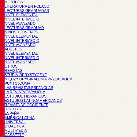
METODOS
LITERATURA EN POLACO
LECTURAS GRADUADAS
NIVEL ELEMENTAL
NIVEL INTERMEDIO
NIVEL AVANZADO
LECTURAS GRADUAD
NIÑOS Y JÓVENES
NIVEL ELEMENTAL
NIVEL INTERMEDIO
NIVEL AVANZADO
ADULTOS
NIVEL ELEMENTAL
NIVEL INTERMEDIO
NIVEL AVANZADO
OTROS
REVISTAS
STUDIA IBERYSTYCZNE
MIĘDZY ORYGINAŁEM A PRZEKŁADEM
PUNTOyCOMA
LAS REVISTAS ESPANOLAS
LA REVISTA ESPAÑOLA
ESTUDIOS HISPANICOS
ESTUDIOS LATINOAMERICANOS
REVISTA DE OCCIDENTE
HISTORIA
ESPAÑA
AMÉRICA LATINA
UNIVERSAL
DIDÁCTICA
MULTIMEDIA
CASSETTE