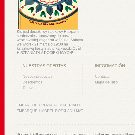
Kto jest dociekliwy i ciekawy Hiszpanii -
serdecznie zapraszamy do naszej
wrocławskiej księgarni w Zaułku Solnym
we wtorek 21 marca o 19:00 na
książkową fiestę z autorką ksiażki OLÉ!
HISZPANIA DLA DOCIEKLIWYCH!
NUESTRAS OFERTAS
INFORMACIÓN
Nuevos productos
Contacto
Descuentos
Mapa del sitio
Top ventas
EMBARQUE 1 ROZKŁAD MATERIAŁU
EMBARQUE 1 MODEL ROZKŁADU MAT.
Ważne: Użytkowanie sklepu oznacza zgodę na wykorzystywanie plików 