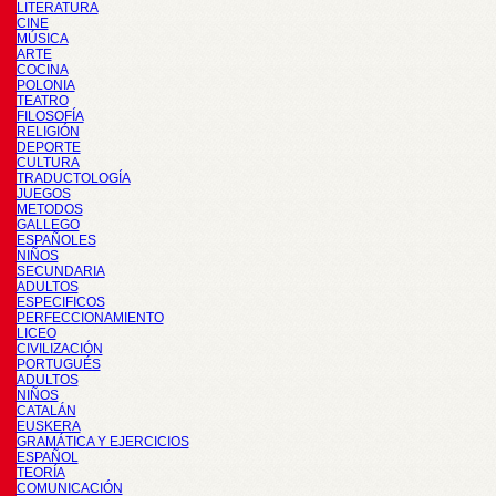
LITERATURA
CINE
MÚSICA
ARTE
COCINA
POLONIA
TEATRO
FILOSOFÍA
RELIGIÓN
DEPORTE
CULTURA
TRADUCTOLOGÍA
JUEGOS
METODOS
GALLEGO
ESPAÑOLES
NIÑOS
SECUNDARIA
ADULTOS
ESPECIFICOS
PERFECCIONAMIENTO
LICEO
CIVILIZACIÓN
PORTUGUÉS
ADULTOS
NIÑOS
CATALÁN
EUSKERA
GRAMÁTICA Y EJERCICIOS
ESPAÑOL
TEORÍA
COMUNICACIÓN