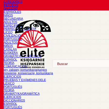
CATEGORÍAS
METODOS
GALLEGO
ESPAÑOLES
NIÑOS
SECUNDARIA
ADULTOS
ESPECIFICOS
PERFECCIONAMIENTO
LICEO
CIVILIZACIÓN
PORTUGUÉS
ADULTOS
NIÑOS
CATALÁN
EUSKERA
GRAMÁTICA Y EJERCICIOS
ESPAÑOL
TEORÍA
COMUNICACIÓN
gry, zabawy, komunikacja/juegos
mówienie, konwersacje, komunikacja
EJERCICIOS
PRUEBAS Y EXÁMENES DELE
LÉXICO
PORTUGUÉS
TEORÍA
GRAMATYKA/GRAMÁTICA
EJERCICIOS
DICCIONARIOS
ESPAÑOL
PORTUGUÉS