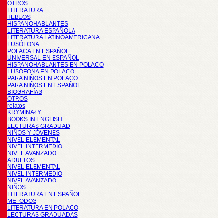
OTROS
LITERATURA
TEBEOS
HISPANOHABLANTES
LITERATURA ESPAÑOLA
LITERATURA LATINOAMERICANA
LUSÓFONA
POLACA EN ESPAÑOL
UNIVERSAL EN ESPAÑOL
HISPANOHABLANTES EN POLACO
LUSÓFONA EN POLACO
PARA NIÑOS EN POLACO
PARA NIÑOS EN ESPAÑOL
BIOGRAFÍAS
OTROS
relatos
KRYMINAŁY
BOOKS IN ENGLISH
LECTURAS GRADUAD
NIÑOS Y JÓVENES
NIVEL ELEMENTAL
NIVEL INTERMEDIO
NIVEL AVANZADO
ADULTOS
NIVEL ELEMENTAL
NIVEL INTERMEDIO
NIVEL AVANZADO
NIÑOS
LITERATURA EN ESPAÑOL
METODOS
LITERATURA EN POLACO
LECTURAS GRADUADAS