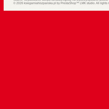
© 2026 ksiegarniahiszpanska.pl by
PrestaShop
™
LMK studio
. All rights