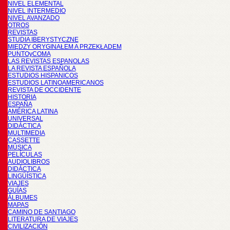
NIVEL ELEMENTAL
NIVEL INTERMEDIO
NIVEL AVANZADO
OTROS
REVISTAS
STUDIA IBERYSTYCZNE
MIĘDZY ORYGINAŁEM A PRZEKŁADEM
PUNTOyCOMA
LAS REVISTAS ESPANOLAS
LA REVISTA ESPAÑOLA
ESTUDIOS HISPANICOS
ESTUDIOS LATINOAMERICANOS
REVISTA DE OCCIDENTE
HISTORIA
ESPAÑA
AMÉRICA LATINA
UNIVERSAL
DIDÁCTICA
MULTIMEDIA
CASSETTE
MÚSICA
PELÍCULAS
AUDIOLIBROS
DIDÁCTICA
LINGÜÍSTICA
VIAJES
GUÍAS
ÁLBUMES
MAPAS
CAMINO DE SANTIAGO
LITERATURA DE VIAJES
CIVILIZACIÓN