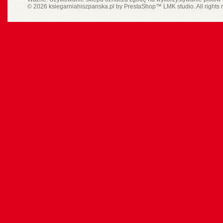
© 2026 ksiegarniahiszpanska.pl by
PrestaShop
™
LMK studio
. All rights