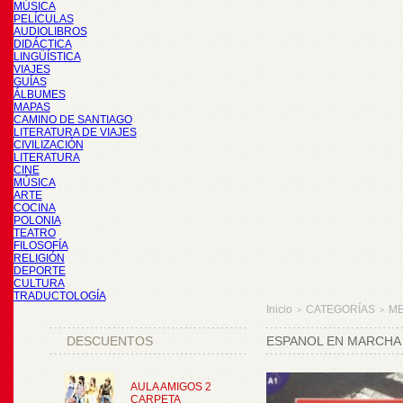
MÚSICA
PELÍCULAS
AUDIOLIBROS
DIDÁCTICA
LINGÜÍSTICA
VIAJES
GUÍAS
ÁLBUMES
MAPAS
CAMINO DE SANTIAGO
LITERATURA DE VIAJES
CIVILIZACIÓN
LITERATURA
CINE
MÚSICA
ARTE
COCINA
POLONIA
TEATRO
FILOSOFÍA
RELIGIÓN
DEPORTE
CULTURA
TRADUCTOLOGÍA
Inicio
CATEGORÍAS
M
>
>
DESCUENTOS
ESPANOL EN MARCHA 1 
AULA AMIGOS 2
CARPETA