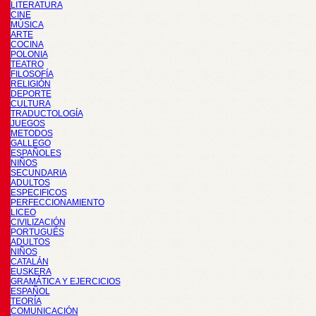
LITERATURA
CINE
MÚSICA
ARTE
COCINA
POLONIA
TEATRO
FILOSOFÍA
RELIGIÓN
DEPORTE
CULTURA
TRADUCTOLOGÍA
JUEGOS
METODOS
GALLEGO
ESPAÑOLES
NIÑOS
SECUNDARIA
ADULTOS
ESPECIFICOS
PERFECCIONAMIENTO
LICEO
CIVILIZACIÓN
PORTUGUÉS
ADULTOS
NIÑOS
CATALÁN
EUSKERA
GRAMÁTICA Y EJERCICIOS
ESPAÑOL
TEORÍA
COMUNICACIÓN