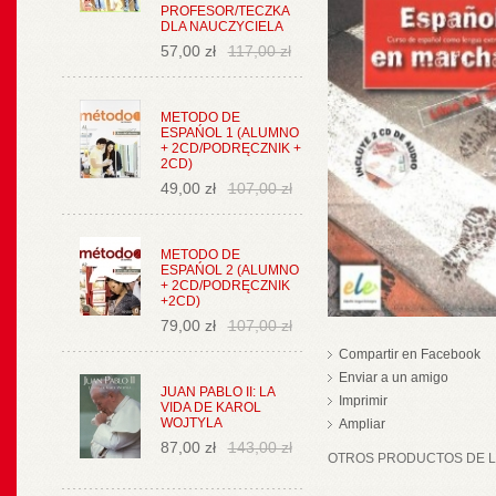
PROFESOR/TECZKA
DLA NAUCZYCIELA
57,00 zł
117,00 zł
METODO DE
ESPAŃOL 1 (ALUMNO
+ 2CD/PODRĘCZNIK +
2CD)
49,00 zł
107,00 zł
METODO DE
ESPAŃOL 2 (ALUMNO
+ 2CD/PODRĘCZNIK
+2CD)
79,00 zł
107,00 zł
Compartir en Facebook
Enviar a un amigo
JUAN PABLO II: LA
Imprimir
VIDA DE KAROL
WOJTYLA
Ampliar
87,00 zł
143,00 zł
OTROS PRODUCTOS DE LA