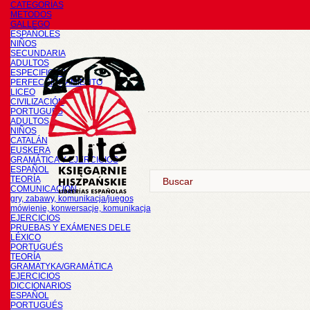
CATEGORÍAS
METODOS
GALLEGO
ESPAÑOLES
NIÑOS
SECUNDARIA
ADULTOS
ESPECIFICOS
PERFECCIONAMIENTO
LICEO
CIVILIZACIÓN
PORTUGUÉS
ADULTOS
NIÑOS
CATALÁN
EUSKERA
GRAMÁTICA Y EJERCICIOS
ESPAÑOL
TEORÍA
COMUNICACIÓN
gry, zabawy, komunikacja/juegos
mówienie, konwersacje, komunikacja
EJERCICIOS
PRUEBAS Y EXÁMENES DELE
LÉXICO
PORTUGUÉS
TEORÍA
GRAMATYKA/GRAMÁTICA
EJERCICIOS
DICCIONARIOS
ESPAÑOL
PORTUGUÉS