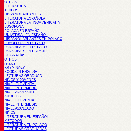
OTROS
LITERATURA
TEBEOS
HISPANOHABLANTES
LITERATURA ESPAÑOLA
LITERATURA LATINOAMERICANA
LUSÓFONA
POLACA EN ESPAÑOL
UNIVERSAL EN ESPAÑOL
HISPANOHABLANTES EN POLACO
LUSÓFONA EN POLACO
PARA NIÑOS EN POLACO
PARA NIÑOS EN ESPAÑOL
BIOGRAFÍAS
OTROS
relatos
KRYMINAŁY
BOOKS IN ENGLISH
LECTURAS GRADUAD
NIÑOS Y JÓVENES
NIVEL ELEMENTAL
NIVEL INTERMEDIO
NIVEL AVANZADO
ADULTOS
NIVEL ELEMENTAL
NIVEL INTERMEDIO
NIVEL AVANZADO
NIÑOS
LITERATURA EN ESPAÑOL
METODOS
LITERATURA EN POLACO
LECTURAS GRADUADAS