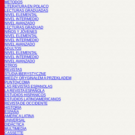
METODOS
LITERATURA EN POLACO
LECTURAS GRADUADAS
NIVEL ELEMENTAL
NIVEL INTERMEDIO
NIVEL AVANZADO
LECTURAS GRADUAD
NIÑOS Y JÓVENES
NIVEL ELEMENTAL
NIVEL INTERMEDIO
NIVEL AVANZADO
ADULTOS
NIVEL ELEMENTAL
NIVEL INTERMEDIO
NIVEL AVANZADO
OTROS
REVISTAS
STUDIA IBERYSTYCZNE
MIĘDZY ORYGINAŁEM A PRZEKŁADEM
PUNTOyCOMA
LAS REVISTAS ESPANOLAS
LA REVISTA ESPAÑOLA
ESTUDIOS HISPANICOS
ESTUDIOS LATINOAMERICANOS
REVISTA DE OCCIDENTE
HISTORIA
ESPAÑA
AMÉRICA LATINA
UNIVERSAL
DIDÁCTICA
MULTIMEDIA
CASSETTE