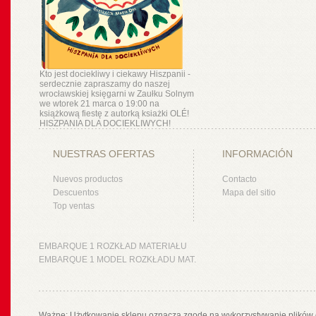
Kto jest dociekliwy i ciekawy Hiszpanii -
serdecznie zapraszamy do naszej
wrocławskiej księgarni w Zaułku Solnym
we wtorek 21 marca o 19:00 na
książkową fiestę z autorką ksiażki OLÉ!
HISZPANIA DLA DOCIEKLIWYCH!
NUESTRAS OFERTAS
INFORMACIÓN
Nuevos productos
Contacto
Descuentos
Mapa del sitio
Top ventas
EMBARQUE 1 ROZKŁAD MATERIAŁU
EMBARQUE 1 MODEL ROZKŁADU MAT.
Ważne: Użytkowanie sklepu oznacza zgodę na wykorzystywanie plików 