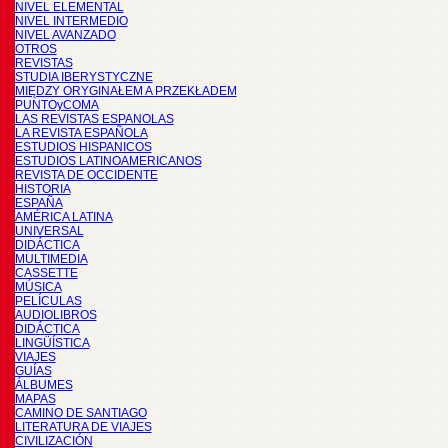
NIVEL ELEMENTAL
NIVEL INTERMEDIO
NIVEL AVANZADO
OTROS
REVISTAS
STUDIA IBERYSTYCZNE
MIĘDZY ORYGINAŁEM A PRZEKŁADEM
PUNTOyCOMA
LAS REVISTAS ESPANOLAS
LA REVISTA ESPAÑOLA
ESTUDIOS HISPANICOS
ESTUDIOS LATINOAMERICANOS
REVISTA DE OCCIDENTE
HISTORIA
ESPAÑA
AMÉRICA LATINA
UNIVERSAL
DIDÁCTICA
MULTIMEDIA
CASSETTE
MÚSICA
PELÍCULAS
AUDIOLIBROS
DIDÁCTICA
LINGÜÍSTICA
VIAJES
GUÍAS
ÁLBUMES
MAPAS
CAMINO DE SANTIAGO
LITERATURA DE VIAJES
CIVILIZACIÓN