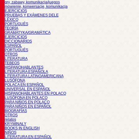
gry, zabawy, komunikacja/juegos
mówienie, konwersacje, komunikacja
EJERCICIOS
PRUEBAS Y EXÁMENES DELE
LÉXICO
PORTUGUÉS
TEORÍA
GRAMATYKA/GRAMÁTICA
EJERCICIOS
DICCIONARIOS
ESPAÑOL
PORTUGUÉS
OTROS
LITERATURA
TEBEOS
HISPANOHABLANTES
LITERATURA ESPAÑOLA
LITERATURA LATINOAMERICANA
LUSÓFONA
POLACA EN ESPAÑOL
UNIVERSAL EN ESPAÑOL
HISPANOHABLANTES EN POLACO
LUSÓFONA EN POLACO
PARA NIÑOS EN POLACO
PARA NIÑOS EN ESPAÑOL
BIOGRAFÍAS
OTROS
relatos
KRYMINAŁY
BOOKS IN ENGLISH
NIÑOS
LITERATURA EN ESPAÑOL