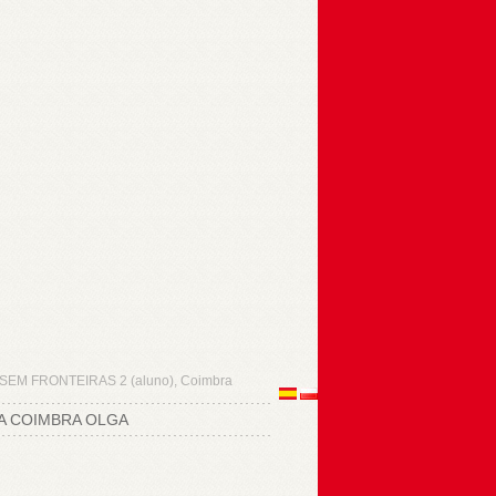
EM FRONTEIRAS 2 (aluno), Coimbra
TA COIMBRA OLGA