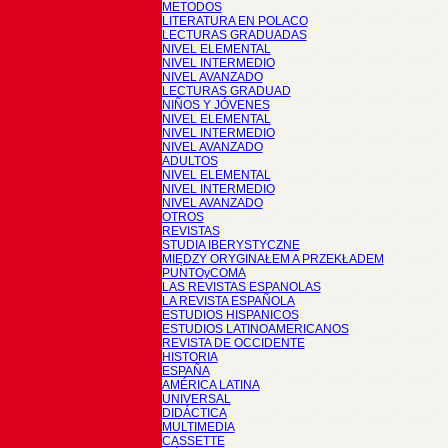
METODOS
LITERATURA EN POLACO
LECTURAS GRADUADAS
NIVEL ELEMENTAL
NIVEL INTERMEDIO
NIVEL AVANZADO
LECTURAS GRADUAD
NIÑOS Y JÓVENES
NIVEL ELEMENTAL
NIVEL INTERMEDIO
NIVEL AVANZADO
ADULTOS
NIVEL ELEMENTAL
NIVEL INTERMEDIO
NIVEL AVANZADO
OTROS
REVISTAS
STUDIA IBERYSTYCZNE
MIĘDZY ORYGINAŁEM A PRZEKŁADEM
PUNTOyCOMA
LAS REVISTAS ESPANOLAS
LA REVISTA ESPAÑOLA
ESTUDIOS HISPANICOS
ESTUDIOS LATINOAMERICANOS
REVISTA DE OCCIDENTE
HISTORIA
ESPAÑA
AMÉRICA LATINA
UNIVERSAL
DIDÁCTICA
MULTIMEDIA
CASSETTE