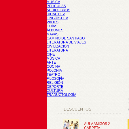
MÚSICA
PELÍCULAS
AUDIOLIBROS
DIDÁCTICA
LINGÜÍSTICA
VIAJES
GUÍAS
ÁLBUMES
MAPAS
CAMINO DE SANTIAGO
LITERATURA DE VIAJES
CIVILIZACIÓN
LITERATURA
CINE
MÚSICA
ARTE
COCINA
POLONIA
TEATRO
FILOSOFÍA
RELIGIÓN
DEPORTE
CULTURA
TRADUCTOLOGÍA
I
DESCUENTOS
AULA AMIGOS 2
CARPETA