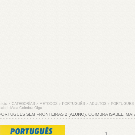
nicio
CATEGORÍAS
METODOS
PORTUGUÉS
ADULTOS
PORTUGUES S
>
>
>
>
>
Isabel, Mata Coimbra Olga
PORTUGUES SEM FRONTEIRAS 2 (ALUNO), COIMBRA ISABEL, MA