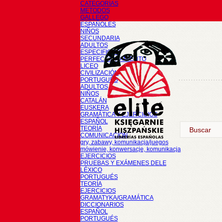
CATEGORÍAS
METODOS
GALLEGO
ESPAÑOLES
NIÑOS
SECUNDARIA
ADULTOS
ESPECIFICOS
PERFECCIONAMIENTO
LICEO
CIVILIZACIÓN
PORTUGUÉS
ADULTOS
NIÑOS
CATALÁN
EUSKERA
GRAMÁTICA Y EJERCICIOS
ESPAÑOL
TEORÍA
COMUNICACIÓN
gry, zabawy, komunikacja/juegos
mówienie, konwersacje, komunikacja
EJERCICIOS
PRUEBAS Y EXÁMENES DELE
LÉXICO
PORTUGUÉS
TEORÍA
EJERCICIOS
GRAMATYKA/GRAMÁTICA
DICCIONARIOS
ESPAÑOL
PORTUGUÉS