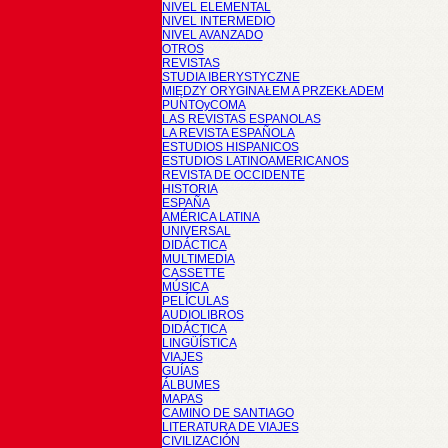
NIVEL ELEMENTAL
NIVEL INTERMEDIO
NIVEL AVANZADO
OTROS
REVISTAS
STUDIA IBERYSTYCZNE
MIĘDZY ORYGINAŁEM A PRZEKŁADEM
PUNTOyCOMA
LAS REVISTAS ESPANOLAS
LA REVISTA ESPAÑOLA
ESTUDIOS HISPANICOS
ESTUDIOS LATINOAMERICANOS
REVISTA DE OCCIDENTE
HISTORIA
ESPAÑA
AMÉRICA LATINA
UNIVERSAL
DIDÁCTICA
MULTIMEDIA
CASSETTE
MÚSICA
PELÍCULAS
AUDIOLIBROS
DIDÁCTICA
LINGÜÍSTICA
VIAJES
GUÍAS
ÁLBUMES
MAPAS
CAMINO DE SANTIAGO
LITERATURA DE VIAJES
CIVILIZACIÓN