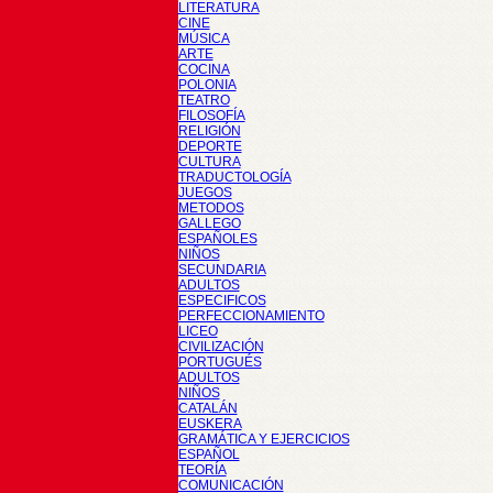
LITERATURA
CINE
MÚSICA
ARTE
COCINA
POLONIA
TEATRO
FILOSOFÍA
RELIGIÓN
DEPORTE
CULTURA
TRADUCTOLOGÍA
JUEGOS
METODOS
GALLEGO
ESPAÑOLES
NIÑOS
SECUNDARIA
ADULTOS
ESPECIFICOS
PERFECCIONAMIENTO
LICEO
CIVILIZACIÓN
PORTUGUÉS
ADULTOS
NIÑOS
CATALÁN
EUSKERA
GRAMÁTICA Y EJERCICIOS
ESPAÑOL
TEORÍA
COMUNICACIÓN