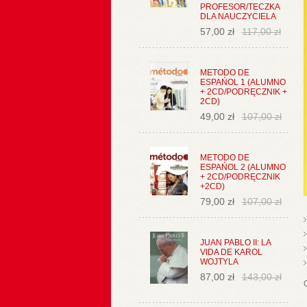
PROFESOR/TECZKA
DLA NAUCZYCIELA
57,00 zł
117,00 zł
METODO DE
ESPAŃOL 1 (ALUMNO
+ 2CD/PODRĘCZNIK +
2CD)
49,00 zł
107,00 zł
METODO DE
ESPAŃOL 2 (ALUMNO
+ 2CD/PODRĘCZNIK
+2CD)
79,00 zł
107,00 zł
JUAN PABLO II: LA
VIDA DE KAROL
WOJTYLA
87,00 zł
143,00 zł