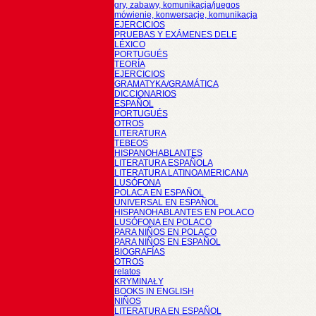
gry, zabawy, komunikacja/juegos
mówienie, konwersacje, komunikacja
EJERCICIOS
PRUEBAS Y EXÁMENES DELE
LÉXICO
PORTUGUÉS
TEORÍA
EJERCICIOS
GRAMATYKA/GRAMÁTICA
DICCIONARIOS
ESPAÑOL
PORTUGUÉS
OTROS
LITERATURA
TEBEOS
HISPANOHABLANTES
LITERATURA ESPAÑOLA
LITERATURA LATINOAMERICANA
LUSÓFONA
POLACA EN ESPAÑOL
UNIVERSAL EN ESPAÑOL
HISPANOHABLANTES EN POLACO
LUSÓFONA EN POLACO
PARA NIÑOS EN POLACO
PARA NIÑOS EN ESPAÑOL
BIOGRAFÍAS
OTROS
relatos
KRYMINAŁY
BOOKS IN ENGLISH
NIÑOS
LITERATURA EN ESPAÑOL