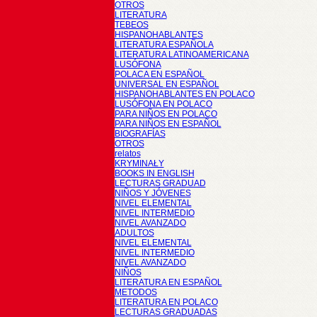
OTROS
LITERATURA
TEBEOS
HISPANOHABLANTES
LITERATURA ESPAÑOLA
LITERATURA LATINOAMERICANA
LUSÓFONA
POLACA EN ESPAÑOL
UNIVERSAL EN ESPAÑOL
HISPANOHABLANTES EN POLACO
LUSÓFONA EN POLACO
PARA NIÑOS EN POLACO
PARA NIÑOS EN ESPAÑOL
BIOGRAFÍAS
OTROS
relatos
KRYMINAŁY
BOOKS IN ENGLISH
LECTURAS GRADUAD
NIÑOS Y JÓVENES
NIVEL ELEMENTAL
NIVEL INTERMEDIO
NIVEL AVANZADO
ADULTOS
NIVEL ELEMENTAL
NIVEL INTERMEDIO
NIVEL AVANZADO
NIÑOS
LITERATURA EN ESPAÑOL
METODOS
LITERATURA EN POLACO
LECTURAS GRADUADAS