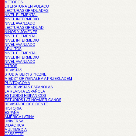
METODOS
LITERATURA EN POLACO
LECTURAS GRADUADAS
NIVEL ELEMENTAL
NIVEL INTERMEDIO
NIVEL AVANZADO
LECTURAS GRADUAD
NIÑOS Y JÓVENES
NIVEL ELEMENTAL
NIVEL INTERMEDIO
NIVEL AVANZADO
ADULTOS
NIVEL ELEMENTAL
NIVEL INTERMEDIO
NIVEL AVANZADO
OTROS
REVISTAS
STUDIA IBERYSTYCZNE
MIĘDZY ORYGINAŁEM A PRZEKŁADEM
PUNTOyCOMA
LAS REVISTAS ESPANOLAS
LA REVISTA ESPAÑOLA
ESTUDIOS HISPANICOS
ESTUDIOS LATINOAMERICANOS
REVISTA DE OCCIDENTE
HISTORIA
ESPAÑA
AMÉRICA LATINA
UNIVERSAL
DIDÁCTICA
MULTIMEDIA
CASSETTE