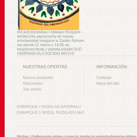
Kto jest dociekliwy i ciekawy Hiszpanii -
serdecznie zapraszamy do naszej
wrocławskiej księgarni w Zaułku Solnym
we wtorek 21 marca o 19:00 na
książkową fiestę z autorką ksiażki OLÉ!
HISZPANIA DLA DOCIEKLIWYCH!
NUESTRAS OFERTAS
INFORMACIÓN
Nuevos productos
Contacto
Descuentos
Mapa del sitio
Top ventas
EMBARQUE 1 ROZKŁAD MATERIAŁU
EMBARQUE 1 MODEL ROZKŁADU MAT.
Ważne: Użytkowanie sklepu oznacza zgodę na wykorzystywanie plików 