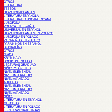
OTROS
LITERATURA
TEBEOS
HISPANOHABLANTES
LITERATURA ESPAÑOLA
LITERATURA LATINOAMERICANA
LUSÓFONA
POLACA EN ESPAÑOL
UNIVERSAL EN ESPAÑOL
HISPANOHABLANTES EN POLACO
LUSÓFONA EN POLACO
PARA NIÑOS EN POLACO
PARA NIÑOS EN ESPAÑOL
BIOGRAFÍAS
OTROS
relatos
KRYMINAŁY
BOOKS IN ENGLISH
LECTURAS GRADUAD
NIÑOS Y JÓVENES
NIVEL ELEMENTAL
NIVEL INTERMEDIO
NIVEL AVANZADO
ADULTOS
NIVEL ELEMENTAL
NIVEL INTERMEDIO
NIVEL AVANZADO
NIÑOS
LITERATURA EN ESPAÑOL
METODOS
LITERATURA EN POLACO
LECTURAS GRADUADAS