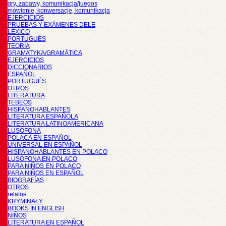
gry, zabawy, komunikacja/juegos
mówienie, konwersacje, komunikacja
EJERCICIOS
PRUEBAS Y EXÁMENES DELE
LÉXICO
PORTUGUÉS
TEORÍA
GRAMATYKA/GRAMÁTICA
EJERCICIOS
DICCIONARIOS
ESPAÑOL
PORTUGUÉS
OTROS
LITERATURA
TEBEOS
HISPANOHABLANTES
LITERATURA ESPAÑOLA
LITERATURA LATINOAMERICANA
LUSÓFONA
POLACA EN ESPAÑOL
UNIVERSAL EN ESPAÑOL
HISPANOHABLANTES EN POLACO
LUSÓFONA EN POLACO
PARA NIÑOS EN POLACO
PARA NIÑOS EN ESPAÑOL
BIOGRAFÍAS
OTROS
relatos
KRYMINAŁY
BOOKS IN ENGLISH
NIÑOS
LITERATURA EN ESPAÑOL