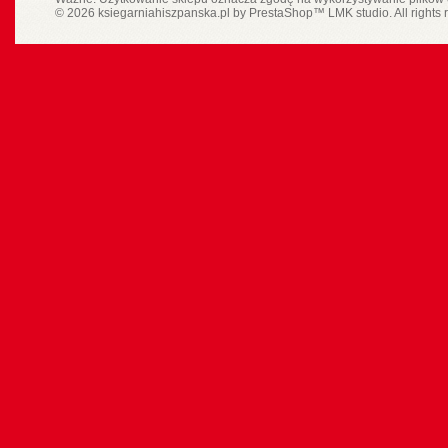
© 2026 ksiegarniahiszpanska.pl by
PrestaShop
™
LMK studio
. All rights