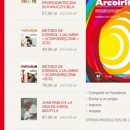
PROFESOR/TECZKA
DLA NAUCZYCIELA
57,00 zł
117,00 zł
METODO DE
ESPAŃOL 1 (ALUMNO
+ 2CD/PODRĘCZNIK +
2CD)
49,00 zł
107,00 zł
METODO DE
ESPAŃOL 2 (ALUMNO
+ 2CD/PODRĘCZNIK
+2CD)
79,00 zł
107,00 zł
Compartir en Facebook
Enviar a un amigo
JUAN PABLO II: LA
Imprimir
VIDA DE KAROL
WOJTYLA
Ampliar
87,00 zł
143,00 zł
OTROS PRODUCTOS DE LA