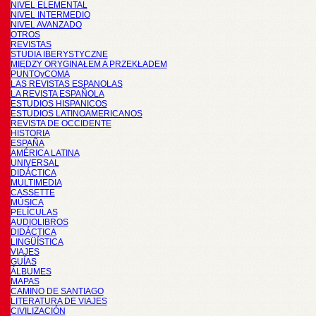
NIVEL ELEMENTAL
NIVEL INTERMEDIO
NIVEL AVANZADO
OTROS
REVISTAS
STUDIA IBERYSTYCZNE
MIĘDZY ORYGINAŁEM A PRZEKŁADEM
PUNTOyCOMA
LAS REVISTAS ESPANOLAS
LA REVISTA ESPAÑOLA
ESTUDIOS HISPANICOS
ESTUDIOS LATINOAMERICANOS
REVISTA DE OCCIDENTE
HISTORIA
ESPAÑA
AMÉRICA LATINA
UNIVERSAL
DIDÁCTICA
MULTIMEDIA
CASSETTE
MÚSICA
PELÍCULAS
AUDIOLIBROS
DIDÁCTICA
LINGÜÍSTICA
VIAJES
GUÍAS
ÁLBUMES
MAPAS
CAMINO DE SANTIAGO
LITERATURA DE VIAJES
CIVILIZACIÓN