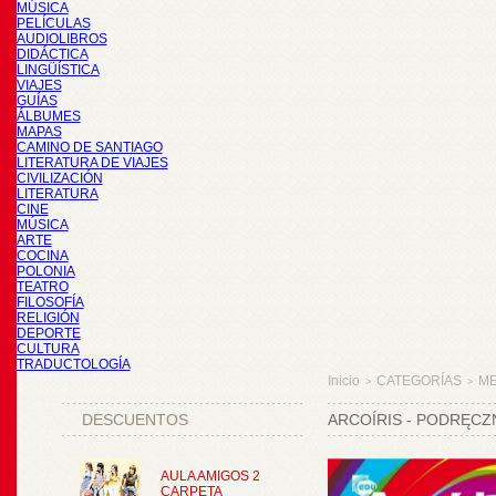
MÚSICA
PELÍCULAS
AUDIOLIBROS
DIDÁCTICA
LINGÜÍSTICA
VIAJES
GUÍAS
ÁLBUMES
MAPAS
CAMINO DE SANTIAGO
LITERATURA DE VIAJES
CIVILIZACIÓN
LITERATURA
CINE
MÚSICA
ARTE
COCINA
POLONIA
TEATRO
FILOSOFÍA
RELIGIÓN
DEPORTE
CULTURA
TRADUCTOLOGÍA
Inicio
CATEGORÍAS
M
>
>
DESCUENTOS
ARCOÍRIS - PODRĘCZ
AULA AMIGOS 2
CARPETA