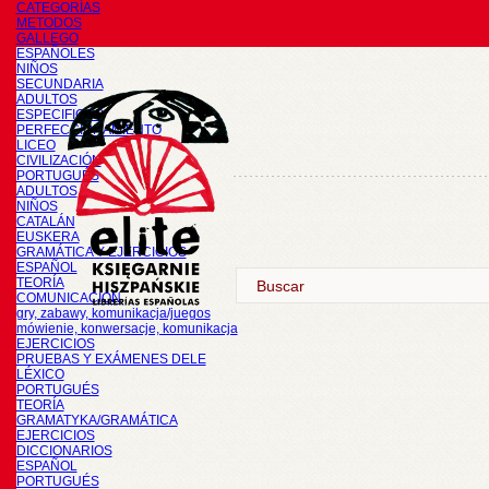
CATEGORÍAS
METODOS
GALLEGO
ESPAÑOLES
NIÑOS
SECUNDARIA
ADULTOS
ESPECIFICOS
PERFECCIONAMIENTO
LICEO
CIVILIZACIÓN
PORTUGUÉS
ADULTOS
NIÑOS
CATALÁN
EUSKERA
GRAMÁTICA Y EJERCICIOS
ESPAÑOL
TEORÍA
COMUNICACIÓN
gry, zabawy, komunikacja/juegos
mówienie, konwersacje, komunikacja
EJERCICIOS
PRUEBAS Y EXÁMENES DELE
LÉXICO
PORTUGUÉS
TEORÍA
GRAMATYKA/GRAMÁTICA
EJERCICIOS
DICCIONARIOS
ESPAÑOL
PORTUGUÉS