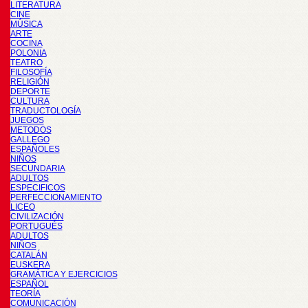
LITERATURA
CINE
MÚSICA
ARTE
COCINA
POLONIA
TEATRO
FILOSOFÍA
RELIGIÓN
DEPORTE
CULTURA
TRADUCTOLOGÍA
JUEGOS
METODOS
GALLEGO
ESPAÑOLES
NIÑOS
SECUNDARIA
ADULTOS
ESPECIFICOS
PERFECCIONAMIENTO
LICEO
CIVILIZACIÓN
PORTUGUÉS
ADULTOS
NIÑOS
CATALÁN
EUSKERA
GRAMÁTICA Y EJERCICIOS
ESPAÑOL
TEORÍA
COMUNICACIÓN