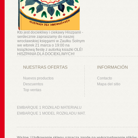
Kto jest dociekliwy i ciekawy Hiszpanii -
serdecznie zapraszamy do naszej
wrocławskiej księgarni w Zaułku Solnym
we wtorek 21 marca o 19:00 na
książkową fiestę z autorką ksiażki OLÉ!
HISZPANIA DLA DOCIEKLIWYCH!
NUESTRAS OFERTAS
INFORMACIÓN
Nuevos productos
Contacto
Descuentos
Mapa del sitio
Top ventas
EMBARQUE 1 ROZKŁAD MATERIAŁU
EMBARQUE 1 MODEL ROZKŁADU MAT.
Ważne: Użytkowanie sklepu oznacza zgodę na wykorzystywanie plików 