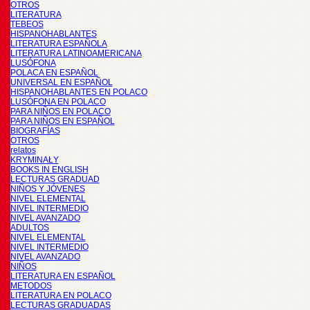
OTROS
LITERATURA
TEBEOS
HISPANOHABLANTES
LITERATURA ESPAÑOLA
LITERATURA LATINOAMERICANA
LUSÓFONA
POLACA EN ESPAÑOL
UNIVERSAL EN ESPAÑOL
HISPANOHABLANTES EN POLACO
LUSÓFONA EN POLACO
PARA NIÑOS EN POLACO
PARA NIÑOS EN ESPAÑOL
BIOGRAFÍAS
OTROS
relatos
KRYMINAŁY
BOOKS IN ENGLISH
LECTURAS GRADUAD
NIÑOS Y JÓVENES
NIVEL ELEMENTAL
NIVEL INTERMEDIO
NIVEL AVANZADO
ADULTOS
NIVEL ELEMENTAL
NIVEL INTERMEDIO
NIVEL AVANZADO
NIÑOS
LITERATURA EN ESPAÑOL
METODOS
LITERATURA EN POLACO
LECTURAS GRADUADAS