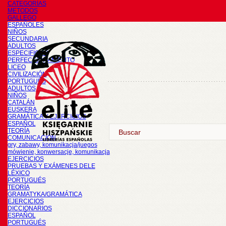
CATEGORÍAS
METODOS
GALLEGO
ESPAÑOLES
NIÑOS
SECUNDARIA
ADULTOS
ESPECIFICOS
PERFECCIONAMIENTO
LICEO
CIVILIZACIÓN
PORTUGUÉS
ADULTOS
NIÑOS
CATALÁN
EUSKERA
GRAMÁTICA Y EJERCICIOS
ESPAÑOL
TEORÍA
COMUNICACIÓN
gry, zabawy, komunikacja/juegos
mówienie, konwersacje, komunikacja
EJERCICIOS
PRUEBAS Y EXÁMENES DELE
LÉXICO
PORTUGUÉS
TEORÍA
GRAMATYKA/GRAMÁTICA
EJERCICIOS
DICCIONARIOS
ESPAÑOL
PORTUGUÉS