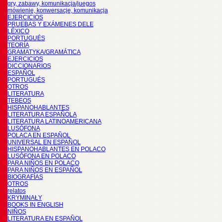
gry, zabawy, komunikacja/juegos
mówienie, konwersacje, komunikacja
EJERCICIOS
PRUEBAS Y EXÁMENES DELE
LÉXICO
PORTUGUÉS
TEORÍA
GRAMATYKA/GRAMÁTICA
EJERCICIOS
DICCIONARIOS
ESPAÑOL
PORTUGUÉS
OTROS
LITERATURA
TEBEOS
HISPANOHABLANTES
LITERATURA ESPAÑOLA
LITERATURA LATINOAMERICANA
LUSÓFONA
POLACA EN ESPAÑOL
UNIVERSAL EN ESPAÑOL
HISPANOHABLANTES EN POLACO
LUSÓFONA EN POLACO
PARA NIÑOS EN POLACO
PARA NIÑOS EN ESPAÑOL
BIOGRAFÍAS
OTROS
relatos
KRYMINAŁY
BOOKS IN ENGLISH
NIÑOS
LITERATURA EN ESPAÑOL