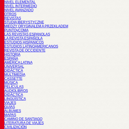
NIVEL ELEMENTAL
NIVEL INTERMEDIO
NIVEL AVANZADO
OTROS
REVISTAS
STUDIA IBERYSTYCZNE
MIĘDZY ORYGINAŁEM A PRZEKŁADEM
PUNTOyCOMA
LAS REVISTAS ESPANOLAS
LA REVISTA ESPAÑOLA
ESTUDIOS HISPANICOS
ESTUDIOS LATINOAMERICANOS
REVISTA DE OCCIDENTE
HISTORIA
ESPAÑA
AMÉRICA LATINA
UNIVERSAL
DIDÁCTICA
MULTIMEDIA
CASSETTE
MÚSICA
PELÍCULAS
AUDIOLIBROS
DIDÁCTICA
LINGÜÍSTICA
VIAJES
GUÍAS
ÁLBUMES
MAPAS
CAMINO DE SANTIAGO
LITERATURA DE VIAJES
CIVILIZACIÓN