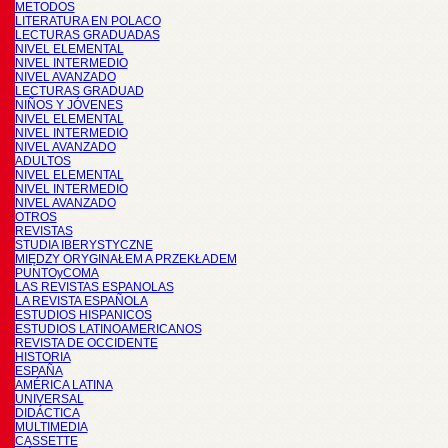
METODOS
LITERATURA EN POLACO
LECTURAS GRADUADAS
NIVEL ELEMENTAL
NIVEL INTERMEDIO
NIVEL AVANZADO
LECTURAS GRADUAD
NIÑOS Y JÓVENES
NIVEL ELEMENTAL
NIVEL INTERMEDIO
NIVEL AVANZADO
ADULTOS
NIVEL ELEMENTAL
NIVEL INTERMEDIO
NIVEL AVANZADO
OTROS
REVISTAS
STUDIA IBERYSTYCZNE
MIĘDZY ORYGINAŁEM A PRZEKŁADEM
PUNTOyCOMA
LAS REVISTAS ESPANOLAS
LA REVISTA ESPAÑOLA
ESTUDIOS HISPANICOS
ESTUDIOS LATINOAMERICANOS
REVISTA DE OCCIDENTE
HISTORIA
ESPAÑA
AMÉRICA LATINA
UNIVERSAL
DIDÁCTICA
MULTIMEDIA
CASSETTE