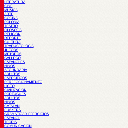
LITERATURA
CINE
MÚSICA
ARTE
COCINA
POLONIA
TEATRO
FILOSOFÍA
RELIGIÓN
DEPORTE
CULTURA
TRADUCTOLOGÍA
JUEGOS
METODOS
GALLEGO
ESPAÑOLES
NIÑOS
SECUNDARIA
ADULTOS
ESPECIFICOS
PERFECCIONAMIENTO
LICEO
CIVILIZACIÓN
PORTUGUÉS
ADULTOS
NIÑOS
CATALÁN
EUSKERA
GRAMÁTICA Y EJERCICIOS
ESPAÑOL
TEORÍA
COMUNICACIÓN