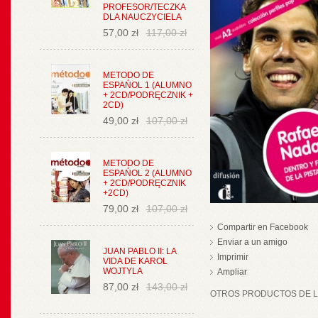
PROFESOR/TECZKA
DLA NAUCZYCIELA
57,00 zł
117,00 zł
METODO DE
ESPAŃOL 1 (ALUMNO
+ 2CD/PODRĘCZNIK +
2CD)
49,00 zł
107,00 zł
METODO DE
ESPAŃOL 2 (ALUMNO
+ 2CD/PODRĘCZNIK
+2CD)
79,00 zł
107,00 zł
Compartir en Facebook
Enviar a un amigo
JUAN PABLO II: LA
Imprimir
VIDA DE KAROL
WOJTYLA
Ampliar
87,00 zł
143,00 zł
OTROS PRODUCTOS DE LA