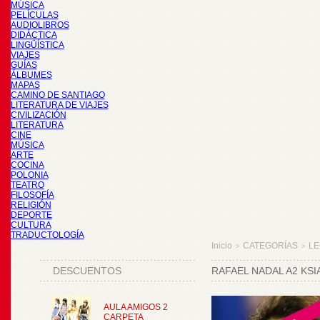
MÚSICA
PELÍCULAS
AUDIOLIBROS
DIDÁCTICA
LINGÜÍSTICA
VIAJES
GUÍAS
ÁLBUMES
MAPAS
CAMINO DE SANTIAGO
LITERATURA DE VIAJES
CIVILIZACIÓN
LITERATURA
CINE
MÚSICA
ARTE
COCINA
POLONIA
TEATRO
FILOSOFÍA
RELIGIÓN
DEPORTE
CULTURA
TRADUCTOLOGÍA
Inicio
CATEGORÍAS
LE
>
>
DESCUENTOS
RAFAEL NADAL A2 KSI
AULA AMIGOS 2
CARPETA