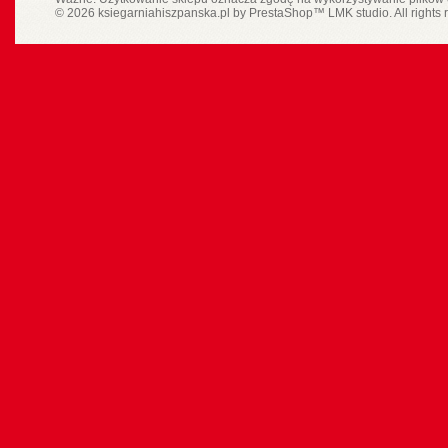
© 2026 ksiegarniahiszpanska.pl by
PrestaShop
™
LMK studio
. All rights