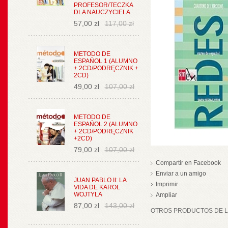
PROFESOR/TECZKA
DLA NAUCZYCIELA
57,00 zł
117,00 zł
METODO DE
ESPAŃOL 1 (ALUMNO
+ 2CD/PODRĘCZNIK +
2CD)
49,00 zł
107,00 zł
METODO DE
ESPAŃOL 2 (ALUMNO
+ 2CD/PODRĘCZNIK
+2CD)
79,00 zł
107,00 zł
Compartir en Facebook
Enviar a un amigo
JUAN PABLO II: LA
Imprimir
VIDA DE KAROL
WOJTYLA
Ampliar
87,00 zł
143,00 zł
OTROS PRODUCTOS DE LA