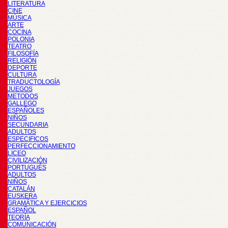
LITERATURA
CINE
MÚSICA
ARTE
COCINA
POLONIA
TEATRO
FILOSOFÍA
RELIGIÓN
DEPORTE
CULTURA
TRADUCTOLOGÍA
JUEGOS
METODOS
GALLEGO
ESPAÑOLES
NIÑOS
SECUNDARIA
ADULTOS
ESPECIFICOS
PERFECCIONAMIENTO
LICEO
CIVILIZACIÓN
PORTUGUÉS
ADULTOS
NIÑOS
CATALÁN
EUSKERA
GRAMÁTICA Y EJERCICIOS
ESPAÑOL
TEORÍA
COMUNICACIÓN