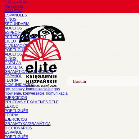
CATEGORÍAS
METODOS
GALLEGO
ESPAÑOLES
NIÑOS
SECUNDARIA
ADULTOS
ESPECIFICOS
PERFECCIONAMIENTO
LICEO
CIVILIZACIÓN
PORTUGUÉS
ADULTOS
NIÑOS
CATALÁN
EUSKERA
GRAMÁTICA Y EJERCICIOS
ESPAÑOL
TEORÍA
COMUNICACIÓN
gry, zabawy, komunikacja/juegos
mówienie, konwersacje, komunikacja
EJERCICIOS
PRUEBAS Y EXÁMENES DELE
LÉXICO
PORTUGUÉS
TEORÍA
EJERCICIOS
GRAMATYKA/GRAMÁTICA
DICCIONARIOS
ESPAÑOL
PORTUGUÉS