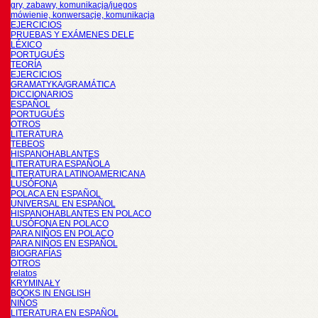
gry, zabawy, komunikacja/juegos
mówienie, konwersacje, komunikacja
EJERCICIOS
PRUEBAS Y EXÁMENES DELE
LÉXICO
PORTUGUÉS
TEORÍA
EJERCICIOS
GRAMATYKA/GRAMÁTICA
DICCIONARIOS
ESPAÑOL
PORTUGUÉS
OTROS
LITERATURA
TEBEOS
HISPANOHABLANTES
LITERATURA ESPAÑOLA
LITERATURA LATINOAMERICANA
LUSÓFONA
POLACA EN ESPAÑOL
UNIVERSAL EN ESPAÑOL
HISPANOHABLANTES EN POLACO
LUSÓFONA EN POLACO
PARA NIÑOS EN POLACO
PARA NIÑOS EN ESPAÑOL
BIOGRAFÍAS
OTROS
relatos
KRYMINAŁY
BOOKS IN ENGLISH
NIÑOS
LITERATURA EN ESPAÑOL