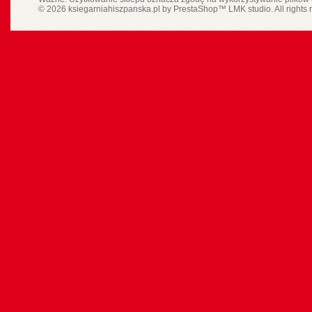
© 2026 ksiegarniahiszpanska.pl by
PrestaShop
™
LMK studio
. All rights