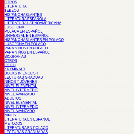
OTROS
LITERATURA
TEBEOS
HISPANOHABLANTES
LITERATURA ESPAÑOLA
LITERATURA LATINOAMERICANA
LUSÓFONA
POLACA EN ESPAÑOL
UNIVERSAL EN ESPAÑOL
HISPANOHABLANTES EN POLACO
LUSÓFONA EN POLACO
PARA NIÑOS EN POLACO
PARA NIÑOS EN ESPAÑOL
BIOGRAFÍAS
OTROS
relatos
KRYMINAŁY
BOOKS IN ENGLISH
LECTURAS GRADUAD
NIÑOS Y JÓVENES
NIVEL ELEMENTAL
NIVEL INTERMEDIO
NIVEL AVANZADO
ADULTOS
NIVEL ELEMENTAL
NIVEL INTERMEDIO
NIVEL AVANZADO
NIÑOS
LITERATURA EN ESPAÑOL
METODOS
LITERATURA EN POLACO
LECTURAS GRADUADAS