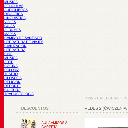
MÚSICA
PELÍCULAS
AUDIOLIBROS
DIDÁCTICA
LINGÜÍSTICA
VIAJES
GUÍAS
ÁLBUMES
MAPAS
CAMINO DE SANTIAGO
LITERATURA DE VIAJES
CIVILIZACIÓN
LITERATURA
CINE
MÚSICA
ARTE
COCINA
POLONIA
TEATRO
FILOSOFÍA
RELIGIÓN
DEPORTE
CULTURA
TRADUCTOLOGÍA
Inicio
CATEGORÍAS
M
>
>
DESCUENTOS
REDES 2 (ĆWICZENIA/
AULA AMIGOS 2
CARPETA