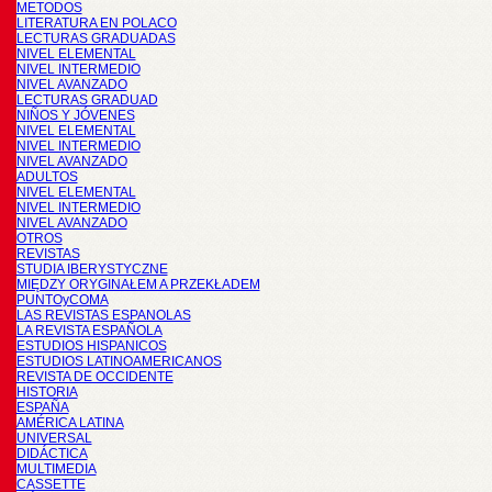
METODOS
LITERATURA EN POLACO
LECTURAS GRADUADAS
NIVEL ELEMENTAL
NIVEL INTERMEDIO
NIVEL AVANZADO
LECTURAS GRADUAD
NIÑOS Y JÓVENES
NIVEL ELEMENTAL
NIVEL INTERMEDIO
NIVEL AVANZADO
ADULTOS
NIVEL ELEMENTAL
NIVEL INTERMEDIO
NIVEL AVANZADO
OTROS
REVISTAS
STUDIA IBERYSTYCZNE
MIĘDZY ORYGINAŁEM A PRZEKŁADEM
PUNTOyCOMA
LAS REVISTAS ESPANOLAS
LA REVISTA ESPAÑOLA
ESTUDIOS HISPANICOS
ESTUDIOS LATINOAMERICANOS
REVISTA DE OCCIDENTE
HISTORIA
ESPAÑA
AMÉRICA LATINA
UNIVERSAL
DIDÁCTICA
MULTIMEDIA
CASSETTE