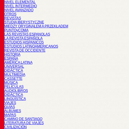
NIVEL ELEMENTAL
NIVEL INTERMEDIO
NIVEL AVANZADO
OTROS
REVISTAS
STUDIA IBERYSTYCZNE
MIĘDZY ORYGINAŁEM A PRZEKŁADEM
PUNTOyCOMA
LAS REVISTAS ESPANOLAS
LA REVISTA ESPAÑOLA
ESTUDIOS HISPANICOS
ESTUDIOS LATINOAMERICANOS
REVISTA DE OCCIDENTE
HISTORIA
ESPAÑA
AMÉRICA LATINA
UNIVERSAL
DIDÁCTICA
MULTIMEDIA
CASSETTE
MÚSICA
PELÍCULAS
AUDIOLIBROS
DIDÁCTICA
LINGÜÍSTICA
VIAJES
GUÍAS
ÁLBUMES
MAPAS
CAMINO DE SANTIAGO
LITERATURA DE VIAJES
CIVILIZACIÓN