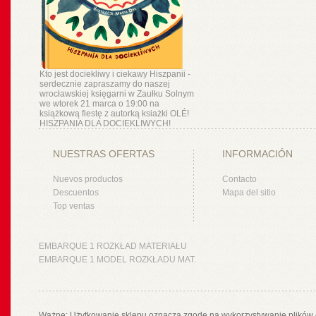
Kto jest dociekliwy i ciekawy Hiszpanii -
serdecznie zapraszamy do naszej
wrocławskiej księgarni w Zaułku Solnym
we wtorek 21 marca o 19:00 na
książkową fiestę z autorką ksiażki OLÉ!
HISZPANIA DLA DOCIEKLIWYCH!
NUESTRAS OFERTAS
INFORMACIÓN
Nuevos productos
Contacto
Descuentos
Mapa del sitio
Top ventas
EMBARQUE 1 ROZKŁAD MATERIAŁU
EMBARQUE 1 MODEL ROZKŁADU MAT.
Ważne: Użytkowanie sklepu oznacza zgodę na wykorzystywanie plików 